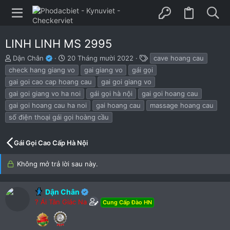
LINH LINH MS 2995
B
N
T
Dận Chân
20 Tháng mười 2022
cave hoang cau
ắ
g
h
check hang giang vo
gai giang vo
gái gọi
t
à
ẻ
gai goi cao cap hoang cau
gai goi giang vo
đ
y
gai goi giang vo ha noi
gái gọi hà nội
gai goi hoang cau
ầ
b
u
ắ
gai goi hoang cau ha noi
gai hoang cau
massage hoang cau
t
số điện thoại gái gọi hoàng cầu
đ
ầ
u
Gái Gọi Cao Cấp Hà Nội
Không mở trả lời sau này.
Dận Chân
? Ái Tân Giác Na
Cung Cấp Đào HN