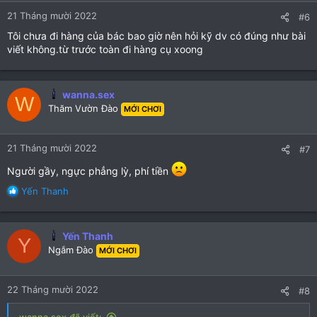
21 Tháng mười 2022
#6
Tôi chưa đi hàng của bác bao giờ nên hỏi kỹ dv có đúng như bài
viết không.từ trước toàn đi hàng cụ xoong
wanna.sex
W
Thăm Vườn Đào
MỚI CHƠI
21 Tháng mười 2022
#7
Người gầy, ngực phẳng lỳ, phí tiền
R
Yến Thanh
e
a
c
Yến Thanh
Y
t
Ngắm Đào
MỚI CHƠI
i
o
n
22 Tháng mười 2022
#8
s
:
wanna.sex đã viết: