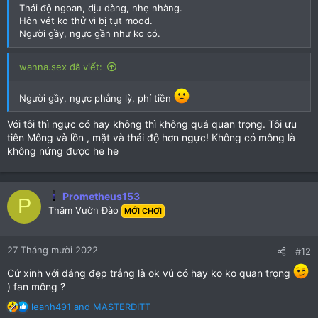
Thái độ ngoan, dịu dàng, nhẹ nhàng.
Hôn vét ko thử vì bị tụt mood.
Người gầy, ngực gần như ko có.
wanna.sex đã viết:
Người gầy, ngực phẳng lỳ, phí tiền
Với tôi thì ngực có hay không thì không quá quan trọng. Tôi ưu
tiên Mông và lồn , mặt và thái độ hơn ngực! Không có mông là
không nứng được he he
Prometheus153
P
Thăm Vườn Đào
MỚI CHƠI
27 Tháng mười 2022
#12
Cứ xinh với dáng đẹp trắng là ok vú có hay ko ko quan trọng
) fan mông ?
R
leanh491
and
MASTERDITT