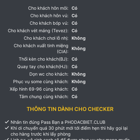
Cho khách hôn môi:
Có
Cho khách hôn vú:
Có
Cho khách bóp vú:
Có
Cho khách vét máng (Tevez):
Có
Cho khách chơi lỗ nhị:
Không
Cho khách xuất tinh miệng
Không
(CIA):
Thổi kèn cho khách(BJ):
Có
Quay tay cho khách(HJ):
Có
Dọn wc cho khách:
Không
Phục vụ some cùng khách:
Không
Xếp hình 69-96 cùng khách:
Có
Tắm chung cùng khách:
Có
THÔNG TIN DÀNH CHO CHECKER
Nhắn tin đúng Pass Bạn a PHODACBIET.CLUB
Khi di chuyển quá 30 phút mới tới điểm hẹn thì hãy gọi lại
cho hàng trước khi lấy phòng
Lịch sự, vệ sinh sạch sẽ để được phục vụ như mong muốn.