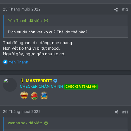
25 Tháng mười 2022
#10
Yến Thanh đã viết:
Dịch vụ đủ hôn vét ko cụ? Thái độ thế nào?
Thái độ ngoan, dịu dàng, nhẹ nhàng.
Hôn vét ko thử vì bị tụt mood.
Người gầy, ngực gần như ko có.
R
Yến Thanh
e
a
c
MASTERDITT
t
CHECKER CHÂN CHÍNH
CHECKER TEAM HN
i
o
n
s
:
26 Tháng mười 2022
#11
wanna.sex đã viết: