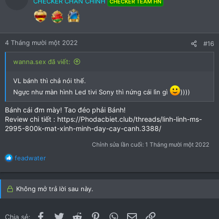
CHECKER CHÂN CHÍNH
CHECKER TEAM HN
4 Tháng mười một 2022
#16
wanna.sex đã viết:
VL bánh thì chả nói thế.
Ngực như màn hình Led tivi Sony thì nứng cái lìn gì
))))
Bánh cái đm mày! Tao đéo phải Bánh!
Review chi tiết : https://Phodacbiet.club/threads/linh-linh-ms-
2995-800k-mat-xinh-minh-day-cay-canh.3388/
Chỉnh sửa lần cuối:
1 Tháng mười một 2022
R
feadwater
e
a
c
Không mở trả lời sau này.
t
i
o
Facebook
Twitter
Reddit
Pinterest
WhatsApp
Email
Link
Chia sẻ: