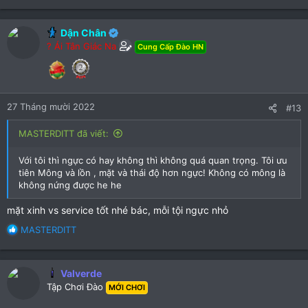
e
a
c
Dận Chân
t
? Ái Tân Giác Na
Cung Cấp Đào HN
i
o
n
s
:
27 Tháng mười 2022
#13
MASTERDITT đã viết:
Với tôi thì ngực có hay không thì không quá quan trọng. Tôi ưu
tiên Mông và lồn , mặt và thái độ hơn ngực! Không có mông là
không nứng được he he
mặt xinh vs service tốt nhé bác, mỗi tội ngực nhỏ
R
MASTERDITT
e
a
c
Valverde
t
Tập Chơi Đào
MỚI CHƠI
i
o