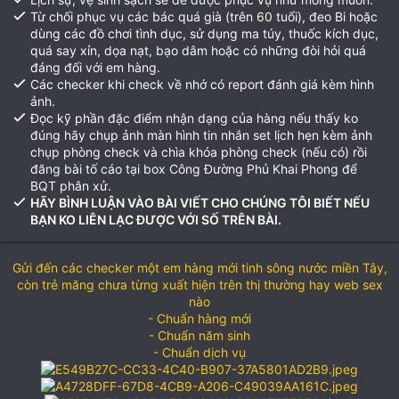
Từ chối phục vụ các bác quá già (trên 60 tuổi), đeo Bi hoặc
dùng các đồ chơi tình dục, sử dụng ma túy, thuốc kích dục,
quá say xỉn, dọa nạt, bạo dâm hoặc có những đòi hỏi quá
đáng đối với em hàng.
Các checker khi check về nhớ có report đánh giá kèm hình
ảnh.
Đọc kỹ phần đặc điểm nhận dạng của hàng nếu thấy ko
đúng hãy chụp ảnh màn hình tin nhắn set lịch hẹn kèm ảnh
chụp phòng check và chìa khóa phòng check (nếu có) rồi
đăng bài tố cáo tại box Công Đường Phủ Khai Phong để
BQT phân xử.
HÃY BÌNH LUẬN VÀO BÀI VIẾT CHO CHÚNG TÔI BIẾT NẾU
BẠN KO LIÊN LẠC ĐƯỢC VỚI SỐ TRÊN BÀI.
Gửi đến các checker một em hàng mới tinh sông nước miền Tây,
còn trẻ măng chưa từng xuất hiện trên thị thường hay web sex
nào
- Chuẩn hàng mới
- Chuẩn năm sinh
- Chuẩn dịch vụ