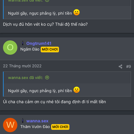
Người gầy, ngực phẳng lỳ, phí tiền
Dịch vụ đủ hôn vét ko cụ? Thái độ thế nào?
Ongtrum141
O
Ngắm Đào
MỚI CHƠI
22 Tháng mười 2022
#9
wanna.sex đã viết:
Người gầy, ngực phẳng lỳ, phí tiền
Úi cha cha cảm ơn cụ nhé tôi đang định đi tí mất tiền
wanna.sex
W
Thăm Vườn Đào
MỚI CHƠI