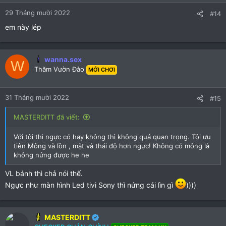
n
29 Tháng mười 2022
#14
s
:
em này lép
wanna.sex
W
Thăm Vườn Đào
MỚI CHƠI
31 Tháng mười 2022
#15
MASTERDITT đã viết:
Với tôi thì ngực có hay không thì không quá quan trọng. Tôi ưu
tiên Mông và lồn , mặt và thái độ hơn ngực! Không có mông là
không nứng được he he
VL bánh thì chả nói thế.
Ngực như màn hình Led tivi Sony thì nứng cái lìn gì
))))
MASTERDITT