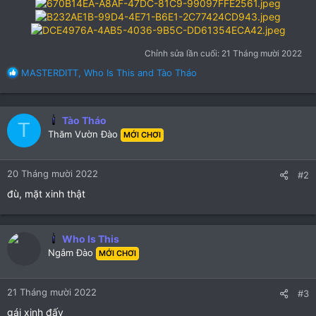
Chỉnh sửa lần cuối:
21 Tháng mười 2022
R
MASTERDITT
,
Who Is This
and
Tào Tháo
e
a
c
Tào Tháo
t
T
Thăm Vườn Đào
i
MỚI CHƠI
o
n
20 Tháng mười 2022
s
#2
:
đù, mặt xinh thật
Who Is This
Ngắm Đào
MỚI CHƠI
21 Tháng mười 2022
#3
gái xinh đấy