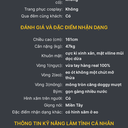
có):
Trang phục cosplay:
Không
Qua đêm cùng khách:
Có
ĐÁNH GIÁ VÀ ĐẶC ĐIỂM NHẬN DẠNG
Chiều cao (cm):
161cm
Cân nặng (kg):
47kg
cực kì xinh xắn, mặt viline mũi
Khuôn mặt:
dọc dừa
Vòng 1(ngực):
vừa tay hàng real 100%
eo ót không một chút mỡ
Vòng 2(eo):
thừa
Vòng 3(mông):
mông tròn căng doggy mượt
Bým:
gọn gàng nhiều nước
Hình xăm trên người:
Có
Giọng nói:
Miền Tây
Đặc điểm nhận dạng khác:
có hình săm ở eo
THÔNG TIN KỸ NĂNG LÀM TÌNH CÁ NHÂN