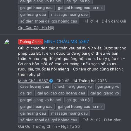
gai
goi
giang vo ha noi
gái gọi hà nội
gai
goi
hoang
cau
gai
goi
hoang
cau
ha noi
gai
hoang
cau
massage
hoang
cau
số điện thoại gái gọi hoàng cầu
Trả lời: 4
Diễn đàn:
Gái
Gọi Cao Cấp Hà Nội
MINH CHÂU MS 5367
Trường Chinh
Gửi lời chào đến các a thân yêu tại Kỹ Nữ Việt. Được sự cho
phép của BQT, e xin được tự đăng bài giới thiệu về bản
thân. A nào ưng thì ghé qua ủng hộ cho e. Lưu ý giúp e : -
Có cho hôn môi, có cho vét máng : nếu sạch sẽ ko mùi
rượu bia, thuốc lá hôi miệng - Có tắm chung cùng khách :
thêm phụ phí
Minh Châu 5367
Chủ đề
14 Tháng hai 2023
cave
hoang
cau
check hang giang vo
gai
giang vo
gái gọi
gai
goi
cao cap
hoang
cau
gai
goi
giang vo
gai
goi
giang vo ha noi
gái gọi hà nội
gai
goi
hoang
cau
gai
goi
hoang
cau
ha noi
gai
hoang
cau
massage
hoang
cau
số điện thoại gái gọi hoàng cầu
Trả lời: 62
Diễn đàn:
Gái Gọi Trường Chinh - Ngã Tư Sở