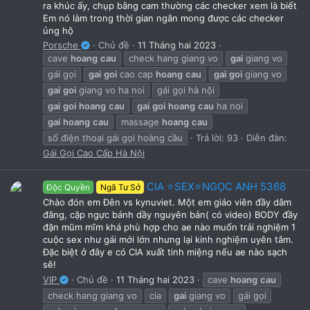
ra khúc ấy, chụp bằng cam thường các checker xem là biết
0
Em nó làm trong thời gian ngắn mong được các checker
s
ủng hộ
t
Porsche
Chủ đề
11 Tháng hai 2023
a
cave
hoang
cau
check hang giang vo
gai
giang vo
r
(
gái gọi
gai
goi
cao cap
hoang
cau
gai
goi
giang vo
s
gai
goi
giang vo ha noi
gái gọi hà nội
)
gai
goi
hoang
cau
gai
goi
hoang
cau
ha noi
gai
hoang
cau
massage
hoang
cau
số điện thoại gái gọi hoàng cầu
Trả lời: 93
Diễn đàn:
Gái Gọi Cao Cấp Hà Nội
CIA ⭐SEX⭐NGỌC ANH 5368
Độc Quyền
Ngã Tư Sở
Chào đón em Đên vs kynuviet. Một em giáo viên đầy dâm
đãng, cặp ngực bánh dầy nguyên bản( có video) BODY đầy
đặn mũm mĩm khá phù hợp cho ae nào muốn trải nghiệm 1
cuộc sex như gái mới lớn nhưng lại kinh nghiệm uyên tâm.
Đặc biệt ở đây e có CIA xuất tinh miệng nếu ae nào sạch
sẽ!
VIP
Chủ đề
11 Tháng hai 2023
cave
hoang
cau
check hang giang vo
cia
gai
giang vo
gái gọi