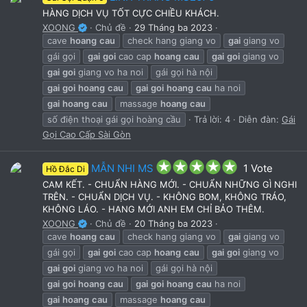
HÀNG DỊCH VỤ TỐT CỰC CHIỀU KHÁCH.
XOONG
Chủ đề
29 Tháng ba 2023
cave
hoang
cau
check hang giang vo
gai
giang vo
gái gọi
gai
goi
cao cap
hoang
cau
gai
goi
giang vo
gai
goi
giang vo ha noi
gái gọi hà nội
gai
goi
hoang
cau
gai
goi
hoang
cau
ha noi
gai
hoang
cau
massage
hoang
cau
số điện thoại gái gọi hoàng cầu
Trả lời: 4
Diễn đàn:
Gái
Gọi Cao Cấp Sài Gòn
5
MẪN NHI MS
1 Vote
Hồ Đắc Di
.
CAM KẾT. - CHUẨN HÀNG MỚI. - CHUẨN NHỮNG GÌ NGHI
0
TRÊN. - CHUẨN DỊCH VỤ. - KHÔNG BOM, KHÔNG TRÁO,
0
KHÔNG LÁO. - HANG MỚI ANH EM CHỈ BẢO THÊM.
s
XOONG
Chủ đề
20 Tháng ba 2023
t
cave
hoang
cau
check hang giang vo
gai
giang vo
a
r
gái gọi
gai
goi
cao cap
hoang
cau
gai
goi
giang vo
(
gai
goi
giang vo ha noi
gái gọi hà nội
s
gai
goi
hoang
cau
gai
goi
hoang
cau
ha noi
)
gai
hoang
cau
massage
hoang
cau