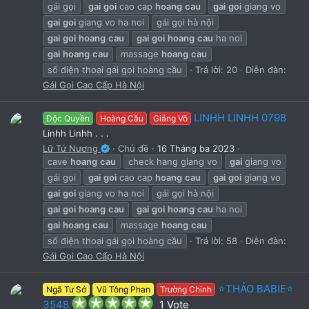
r
gái gọi
gai
goi
cao cap
hoang
cau
gai
goi
giang vo
(
gai
goi
giang vo ha noi
gái gọi hà nội
s
gai
goi
hoang
cau
gai
goi
hoang
cau
ha noi
)
gai
hoang
cau
massage
hoang
cau
số điện thoại gái gọi hoàng cầu
Trả lời: 20
Diễn đàn:
Gái Gọi Cao Cấp Hà Nội
LINHH LINHH 0798
Độc Quyền
Hoàng Cầu
Giảng Võ
Linhh Linhh . . .
Lữ Tứ Nương
Chủ đề
16 Tháng ba 2023
cave
hoang
cau
check hang giang vo
gai
giang vo
gái gọi
gai
goi
cao cap
hoang
cau
gai
goi
giang vo
gai
goi
giang vo ha noi
gái gọi hà nội
gai
goi
hoang
cau
gai
goi
hoang
cau
ha noi
gai
hoang
cau
massage
hoang
cau
số điện thoại gái gọi hoàng cầu
Trả lời: 58
Diễn đàn:
Gái Gọi Cao Cấp Hà Nội
⭐THẢO BABIE⭐️
Ngã Tư Sở
Vũ Tông Phan
Trường Chinh
5
3548
1 Vote