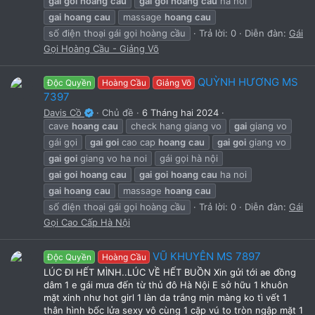
gai
goi
hoang
cau
gai
goi
hoang
cau
ha noi
gai
hoang
cau
massage
hoang
cau
số điện thoại gái gọi hoàng cầu
Trả lời: 0
Diễn đàn:
Gái
Gọi Hoàng Cầu - Giảng Võ
QUỲNH HƯƠNG MS
Độc Quyền
Hoàng Cầu
Giảng Võ
7397
Davis Cồ
Chủ đề
6 Tháng hai 2024
cave
hoang
cau
check hang giang vo
gai
giang vo
gái gọi
gai
goi
cao cap
hoang
cau
gai
goi
giang vo
gai
goi
giang vo ha noi
gái gọi hà nội
gai
goi
hoang
cau
gai
goi
hoang
cau
ha noi
gai
hoang
cau
massage
hoang
cau
số điện thoại gái gọi hoàng cầu
Trả lời: 0
Diễn đàn:
Gái
Gọi Cao Cấp Hà Nội
VŨ KHUYÊN MS 7897
Độc Quyền
Hoàng Cầu
LÚC ĐI HẾT MÌNH..LÚC VỀ HẾT BUỒN Xin gửi tới ae đồng
dâm 1 e gái mưa đến từ thủ đô Hà Nội E sở hữu 1 khuôn
mặt xinh như hot girl 1 làn da trắng mịn màng ko tì vết 1
thân hình bốc lửa sexy vô cùng 1 cặp vú to tròn ngập mặt 1