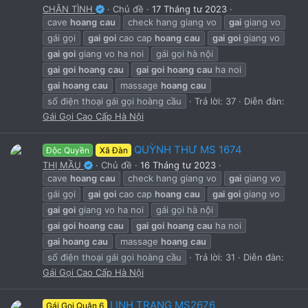
(
CHÂN TÌNH
Chủ đề
17 Tháng tư 2023
s
cave
hoang
cau
check hang giang vo
gai
giang vo
)
gái gọi
gai
goi
cao cap
hoang
cau
gai
goi
giang vo
gai
goi
giang vo ha noi
gái gọi hà nội
gai
goi
hoang
cau
gai
goi
hoang
cau
ha noi
gai
hoang
cau
massage
hoang
cau
số điện thoại gái gọi hoàng cầu
Trả lời: 37
Diễn đàn:
Gái Gọi Cao Cấp Hà Nội
QUỲNH THƯ MS 1674
Độc Quyền
Xã Đàn
THỊ MẦU
Chủ đề
16 Tháng tư 2023
cave
hoang
cau
check hang giang vo
gai
giang vo
gái gọi
gai
goi
cao cap
hoang
cau
gai
goi
giang vo
gai
goi
giang vo ha noi
gái gọi hà nội
gai
goi
hoang
cau
gai
goi
hoang
cau
ha noi
gai
hoang
cau
massage
hoang
cau
số điện thoại gái gọi hoàng cầu
Trả lời: 31
Diễn đàn:
Gái Gọi Cao Cấp Hà Nội
LINH TRANG MS2676
Gái Gọi Quận 6