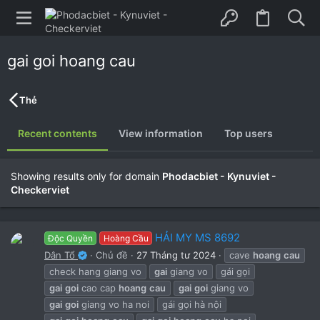
gai goi hoang cau
Thẻ
Recent contents
View information
Top users
Showing results only for domain
Phodacbiet - Kynuviet -
Checkerviet
HẢI MY MS 8692
Độc Quyền
Hoàng Cầu
Dân Tổ
Chủ đề
27 Tháng tư 2024
cave
hoang
cau
check hang giang vo
gai
giang vo
gái gọi
gai
goi
cao cap
hoang
cau
gai
goi
giang vo
gai
goi
giang vo ha noi
gái gọi hà nội