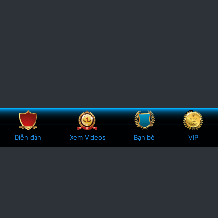
Bên trên
Botto
Diễn đàn
Xem Videos
Bạn bè
VIP