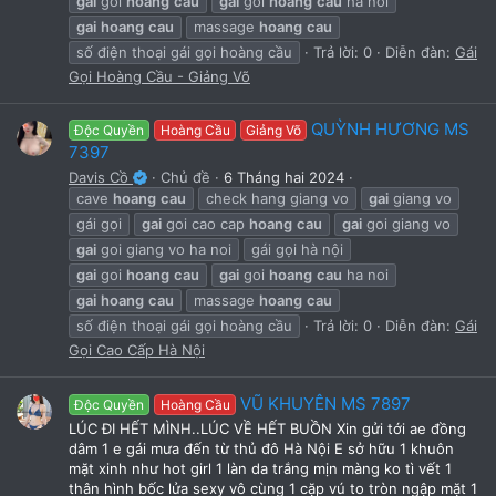
gai
goi
hoang
cau
gai
goi
hoang
cau
ha noi
gai
hoang
cau
massage
hoang
cau
số điện thoại gái gọi hoàng cầu
Trả lời: 0
Diễn đàn:
Gái
Gọi Hoàng Cầu - Giảng Võ
QUỲNH HƯƠNG MS
Độc Quyền
Hoàng Cầu
Giảng Võ
7397
Davis Cồ
Chủ đề
6 Tháng hai 2024
cave
hoang
cau
check hang giang vo
gai
giang vo
gái gọi
gai
goi cao cap
hoang
cau
gai
goi giang vo
gai
goi giang vo ha noi
gái gọi hà nội
gai
goi
hoang
cau
gai
goi
hoang
cau
ha noi
gai
hoang
cau
massage
hoang
cau
số điện thoại gái gọi hoàng cầu
Trả lời: 0
Diễn đàn:
Gái
Gọi Cao Cấp Hà Nội
VŨ KHUYÊN MS 7897
Độc Quyền
Hoàng Cầu
LÚC ĐI HẾT MÌNH..LÚC VỀ HẾT BUỒN Xin gửi tới ae đồng
dâm 1 e gái mưa đến từ thủ đô Hà Nội E sở hữu 1 khuôn
mặt xinh như hot girl 1 làn da trắng mịn màng ko tì vết 1
thân hình bốc lửa sexy vô cùng 1 cặp vú to tròn ngập mặt 1