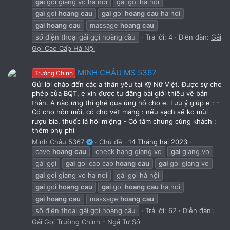
gai
goi giang vo ha noi
gái gọi hà nội
gai
goi
hoang
cau
gai
goi
hoang
cau
ha noi
gai
hoang
cau
massage
hoang
cau
số điện thoại gái gọi hoàng cầu
Trả lời: 4
Diễn đàn:
Gái
Gọi Cao Cấp Hà Nội
MINH CHÂU MS 5367
Trường Chinh
Gửi lời chào đến các a thân yêu tại Kỹ Nữ Việt. Được sự cho
phép của BQT, e xin được tự đăng bài giới thiệu về bản
thân. A nào ưng thì ghé qua ủng hộ cho e. Lưu ý giúp e : -
Có cho hôn môi, có cho vét máng : nếu sạch sẽ ko mùi
rượu bia, thuốc lá hôi miệng - Có tắm chung cùng khách :
thêm phụ phí
Minh Châu 5367
Chủ đề
14 Tháng hai 2023
cave
hoang
cau
check hang giang vo
gai
giang vo
gái gọi
gai
goi cao cap
hoang
cau
gai
goi giang vo
gai
goi giang vo ha noi
gái gọi hà nội
gai
goi
hoang
cau
gai
goi
hoang
cau
ha noi
gai
hoang
cau
massage
hoang
cau
số điện thoại gái gọi hoàng cầu
Trả lời: 62
Diễn đàn:
Gái Gọi Trường Chinh - Ngã Tư Sở