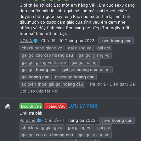
.
Giới thiệu tới các Bác một em hàng VIP . Em cực sexy dáng
0
đẹp chuẩn mẫu loli nhu gai mới lớn,mặt nai tơ với chiếc
0
duyên chết người này ae ạ Bác nào muốn tìm lại mối tình
s
đầu,muốn có được cảm giác của tình yêu êm đềm nhẹ
t
nhàng và đầy tình cảm. Em mang nét đẹp Thơ ngây tuổi
a
teen sở hữu nét nổi bật...
r
NOKIA
Chủ đề
10 Tháng ba 2023
cave
hoang
cau
(
s
check hang giang vo
gai
giang vo
gái gọi
)
gai
goi cao cap
hoang
cau
gai
goi giang vo
gai
goi giang vo ha noi
gái gọi hà nội
gai
goi
hoang
cau
gai
goi
hoang
cau
ha noi
gai
hoang
cau
massage
hoang
cau
số điện thoại gái gọi hoàng cầu
Trả lời: 9
Diễn đàn:
Gái
Gọi Cao Cấp Hà Nội
LƯU LY 7566
Độc Quyền
Hoàng Cầu
Link trả bài:
Porsche
Chủ đề
1 Tháng ba 2023
cave
hoang
cau
check hang giang vo
gai
giang vo
gái gọi
gai
goi cao cap
hoang
cau
gai
goi giang vo