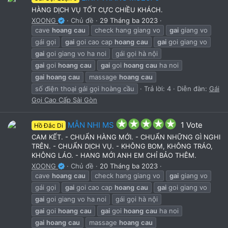
HÀNG DỊCH VỤ TỐT CỰC CHIỀU KHÁCH.
XOONG
Chủ đề
29 Tháng ba 2023
cave
hoang
cau
check hang giang vo
gai
giang vo
gái gọi
gai
goi cao cap
hoang
cau
gai
goi giang vo
gai
goi giang vo ha noi
gái gọi hà nội
gai
goi
hoang
cau
gai
goi
hoang
cau
ha noi
gai
hoang
cau
massage
hoang
cau
số điện thoại gái gọi hoàng cầu
Trả lời: 4
Diễn đàn:
Gái
Gọi Cao Cấp Sài Gòn
5
MẪN NHI MS
1 Vote
Hồ Đắc Di
.
CAM KẾT. - CHUẨN HÀNG MỚI. - CHUẨN NHỮNG GÌ NGHI
0
TRÊN. - CHUẨN DỊCH VỤ. - KHÔNG BOM, KHÔNG TRÁO,
0
KHÔNG LÁO. - HANG MỚI ANH EM CHỈ BẢO THÊM.
s
XOONG
Chủ đề
20 Tháng ba 2023
t
cave
hoang
cau
check hang giang vo
gai
giang vo
a
r
gái gọi
gai
goi cao cap
hoang
cau
gai
goi giang vo
(
gai
goi giang vo ha noi
gái gọi hà nội
s
gai
goi
hoang
cau
gai
goi
hoang
cau
ha noi
)
gai
hoang
cau
massage
hoang
cau