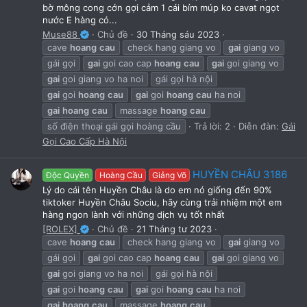
bờ mông cong cớn gợi cảm 1 cái bím múp ko cavat ngọt
nước E hàng có...
Muse88
Chủ đề
30 Tháng sáu 2023
cave
hoang
cau
check hang giang vo
gai
giang vo
gái gọi
gai
goi cao cap
hoang
cau
gai
goi giang vo
gai
goi giang vo ha noi
gái gọi hà nội
gai
goi
hoang
cau
gai
goi
hoang
cau
ha noi
gai
hoang
cau
massage
hoang
cau
số điện thoại gái gọi hoàng cầu
Trả lời: 2
Diễn đàn:
Gái
Gọi Cao Cấp Hà Nội
HUYỀN CHÂU 3186
Độc Quyền
Hoàng Cầu
Giảng Võ
Lý do cái tên Huyền Châu là do em nó giống đến 90%
tiktoker Huyền Châu Sociu, hãy cùng trải nhiệm một em
hàng ngon lành với những dịch vụ tốt nhất
[ROLEX]
Chủ đề
21 Tháng tư 2023
cave
hoang
cau
check hang giang vo
gai
giang vo
gái gọi
gai
goi cao cap
hoang
cau
gai
goi giang vo
gai
goi giang vo ha noi
gái gọi hà nội
gai
goi
hoang
cau
gai
goi
hoang
cau
ha noi
gai
hoang
cau
massage
hoang
cau