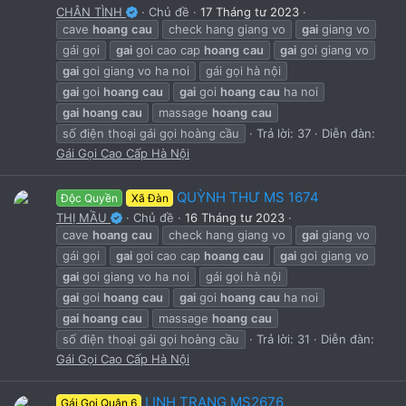
(
CHÂN TÌNH
Chủ đề
17 Tháng tư 2023
s
cave
hoang
cau
check hang giang vo
gai
giang vo
)
gái gọi
gai
goi cao cap
hoang
cau
gai
goi giang vo
gai
goi giang vo ha noi
gái gọi hà nội
gai
goi
hoang
cau
gai
goi
hoang
cau
ha noi
gai
hoang
cau
massage
hoang
cau
số điện thoại gái gọi hoàng cầu
Trả lời: 37
Diễn đàn:
Gái Gọi Cao Cấp Hà Nội
QUỲNH THƯ MS 1674
Độc Quyền
Xã Đàn
THỊ MẦU
Chủ đề
16 Tháng tư 2023
cave
hoang
cau
check hang giang vo
gai
giang vo
gái gọi
gai
goi cao cap
hoang
cau
gai
goi giang vo
gai
goi giang vo ha noi
gái gọi hà nội
gai
goi
hoang
cau
gai
goi
hoang
cau
ha noi
gai
hoang
cau
massage
hoang
cau
số điện thoại gái gọi hoàng cầu
Trả lời: 31
Diễn đàn:
Gái Gọi Cao Cấp Hà Nội
LINH TRANG MS2676
Gái Gọi Quận 6