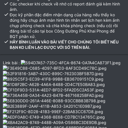
Các checker khi check về nhớ có report đánh giá kèm hình
ảnh.
Đọc kỹ phần đặc điểm nhận dạng của hàng nếu thấy ko
đúng hãy chụp ảnh màn hình tin nhắn set lịch hẹn kèm ảnh
chụp phòng check và chìa khóa phòng check (nếu có) rồi
đăng bài tố cáo tại box Công Đường Phủ Khai Phong để
BQT phân xử.
HÃY BÌNH LUẬN VÀO BÀI VIẾT CHO CHÚNG TÔI BIẾT NẾU
BẠN KO LIÊN LẠC ĐƯỢC VỚI SỐ TRÊN BÀI.
Link bài :