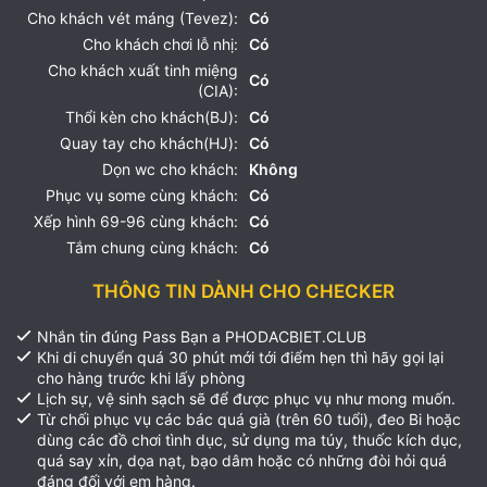
Cho khách vét máng (Tevez):
Có
Cho khách chơi lỗ nhị:
Có
Cho khách xuất tinh miệng
Có
(CIA):
Thổi kèn cho khách(BJ):
Có
Quay tay cho khách(HJ):
Có
Dọn wc cho khách:
Không
Phục vụ some cùng khách:
Có
Xếp hình 69-96 cùng khách:
Có
Tắm chung cùng khách:
Có
THÔNG TIN DÀNH CHO CHECKER
Nhắn tin đúng Pass Bạn a PHODACBIET.CLUB
Khi di chuyển quá 30 phút mới tới điểm hẹn thì hãy gọi lại
cho hàng trước khi lấy phòng
Lịch sự, vệ sinh sạch sẽ để được phục vụ như mong muốn.
Từ chối phục vụ các bác quá già (trên 60 tuổi), đeo Bi hoặc
dùng các đồ chơi tình dục, sử dụng ma túy, thuốc kích dục,
quá say xỉn, dọa nạt, bạo dâm hoặc có những đòi hỏi quá
đáng đối với em hàng.