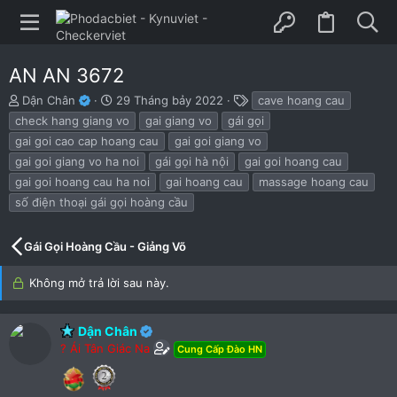
AN AN 3672
B
N
T
Dận Chân
29 Tháng bảy 2022
cave hoang cau
ắ
g
h
check hang giang vo
gai giang vo
gái gọi
t
à
ẻ
gai goi cao cap hoang cau
gai goi giang vo
đ
y
gai goi giang vo ha noi
gái gọi hà nội
gai goi hoang cau
ầ
b
u
ắ
gai goi hoang cau ha noi
gai hoang cau
massage hoang cau
t
số điện thoại gái gọi hoàng cầu
đ
ầ
u
Gái Gọi Hoàng Cầu - Giảng Võ
Không mở trả lời sau này.
Dận Chân
? Ái Tân Giác Na
Cung Cấp Đào HN