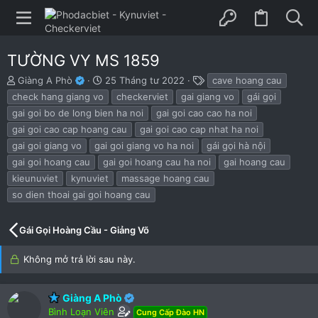
TƯỜNG VY MS 1859
B
N
T
Giàng A Phò
25 Tháng tư 2022
cave hoang cau
ắ
g
h
check hang giang vo
checkerviet
gai giang vo
gái gọi
t
à
ẻ
gai goi bo de long bien ha noi
gai goi cao cao ha noi
đ
y
gai goi cao cap hoang cau
gai goi cao cap nhat ha noi
ầ
b
u
ắ
gai goi giang vo
gai goi giang vo ha noi
gái gọi hà nội
t
gai goi hoang cau
gai goi hoang cau ha noi
gai hoang cau
đ
kieunuviet
kynuviet
massage hoang cau
ầ
u
so dien thoai gai goi hoang cau
Gái Gọi Hoàng Cầu - Giảng Võ
Không mở trả lời sau này.
Giàng A Phò
Bình Loạn Viên
Cung Cấp Đào HN