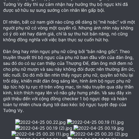
Tường Vy đây thì sự cảm nhận hay hưởng thụ bộ ngực khi đã
được sở hữu sự sung sướng còn nhân lên gấp bội.
Dĩ nhiên, bất cứ nam giới nào cũng dễ dàng bị “mê hoặc” với một
người phụ nữ có vòng một quyến rũ. Nhưng ánh nhìn này không
có ý dò xét hay đánh giá, chỉ là sự thu hút bản năng, nó cũng
không đồng nghĩa với việc bạn thực sự cuốn hút họ.
Đàn ông hay nhìn ngực phụ nữ cũng bởi “bản năng gốc”. Theo
truyền thuyết thì bộ ngực của phụ nữ ban đầu vốn của đàn ông,
sau đó do có sự can thiệp của Thượng Đế, đàn ông mới đem nó
cho phụ nữ mượn và sau này không đòi được nên thường ấm ức,
tiếc nuối. Do đó mỗi lần nhìn thấy ngực phụ nữ, quyền sở hữu lại
trỗi dậy, khiến mắt đàn ông sáng lên, hình ảnh bộ ngực phụ nữ
lập tức hội tụ rực rỡ trên võng mạc, tín hiệu truyền qua dây thần
kinh, kích thích ngay lên vỏ não gây hưng phấn. Và sau đây xin
giới thiệu đến với cộng đồng checker 1 bộ ngực đẹp và hoàn
toàn tự nhiên chưa đụng tới dao kéo: bộ ngực tuyệt đẹp của
Tường Vy.