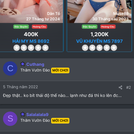
Dân Tổ
Muse88
27 Tháng tư 2024
30 Tháng sáu 2023
Độc Quyền
Hoàng Cầu
Độc Quyền
Hoàng Cầu
400K
1,200K
HẢI MY MS 8692
VŨ KHUYÊN MS 7897
0
0
.
.
0
0
Cuthang
0
0
C
Thăm Vườn Đào
MỚI CHƠI
s
s
t
t
a
a
5 Tháng năm 2022
#2
r
r
Đẹp thật.. ko bít thái độ thế nào... lạnh như đá thì ko lên đc...
(
(
s
s
)
)
Salalalala9
S
Thăm Vườn Đào
MỚI CHƠI