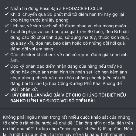
Nhắn tin đúng Pass Bạn a PHODACBIET.CLUB
Khi di chuyển quá 30 phút mới tới điểm hẹn thì hãy gọi lại
cho hàng trước khi lấy phòng
Lịch sự, vệ sinh sạch sẽ để được phục vụ như mong muốn.
Từ chối phục vụ các bác quá già (trên 60 tuổi), đeo Bi hoặc
dùng các đồ chơi tình dục, sử dụng ma túy, thuốc kích dục,
quá say xỉn, dọa nạt, bạo dâm hoặc có những đòi hỏi quá
đáng đối với em hàng.
Các checker khi check về nhớ có report đánh giá kèm hình
ảnh.
Đọc kỹ phần đặc điểm nhận dạng của hàng nếu thấy ko
đúng hãy chụp ảnh màn hình tin nhắn set lịch hẹn kèm ảnh
chụp phòng check và chìa khóa phòng check (nếu có) rồi
đăng bài tố cáo tại box Công Đường Phủ Khai Phong để
BQT phân xử.
HÃY BÌNH LUẬN VÀO BÀI VIẾT CHO CHÚNG TÔI BIẾT NẾU
BẠN KO LIÊN LẠC ĐƯỢC VỚI SỐ TRÊN BÀI.
Không phải ngẫu nhiên trong rất nhiều cuộc khảo sát của những
tổ chức ở rất nhiều nước về chủ đề "Đàn ông nhìn gì đầu tiên trên
cơ thể phụ nữ?" thì lựa chọn "nhìn ngực" chiếm tỷ lệ áp đảo. Nếu
lại là một bộ ngực đẹp, to tròn nảy nở và là hàng thật như em