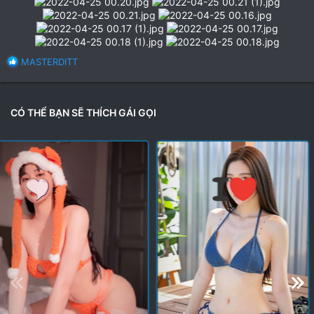
R
MASTERDITT
e
a
c
t
CÓ THỂ BẠN SẼ THÍCH GÁI GỌI
i
o
n
s
: