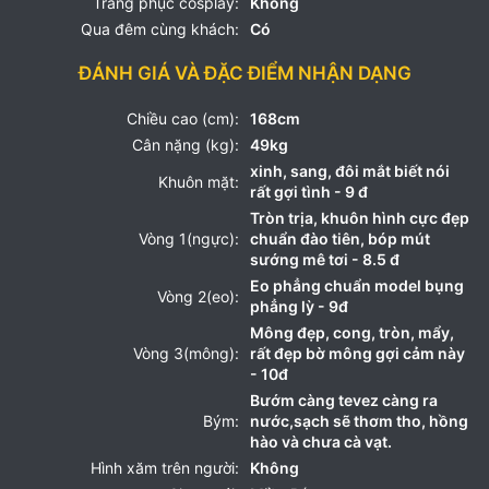
Trang phục cosplay:
Không
Qua đêm cùng khách:
Có
ĐÁNH GIÁ VÀ ĐẶC ĐIỂM NHẬN DẠNG
Chiều cao (cm):
168cm
Cân nặng (kg):
49kg
xinh, sang, đôi mắt biết nói
Khuôn mặt:
rất gợi tình - 9 đ
Tròn trịa, khuôn hình cực đẹp
Vòng 1(ngực):
chuẩn đào tiên, bóp mút
sướng mê tơi - 8.5 đ
Eo phẳng chuẩn model bụng
Vòng 2(eo):
phẳng lỳ - 9đ
Mông đẹp, cong, tròn, mẩy,
Vòng 3(mông):
rất đẹp bờ mông gợi cảm này
- 10đ
Bướm càng tevez càng ra
Bým:
nước,sạch sẽ thơm tho, hồng
hào và chưa cà vạt.
Hình xăm trên người:
Không