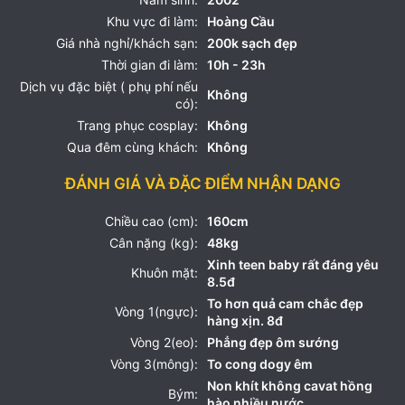
Khu vực đi làm:
Hoàng Cầu
Giá nhà nghỉ/khách sạn:
200k sạch đẹp
Thời gian đi làm:
10h - 23h
Dịch vụ đặc biệt ( phụ phí nếu
Không
có):
Trang phục cosplay:
Không
Qua đêm cùng khách:
Không
ĐÁNH GIÁ VÀ ĐẶC ĐIỂM NHẬN DẠNG
Chiều cao (cm):
160cm
Cân nặng (kg):
48kg
Xinh teen baby rất đáng yêu
Khuôn mặt:
8.5đ
To hơn quả cam chắc đẹp
Vòng 1(ngực):
hàng xịn. 8đ
Vòng 2(eo):
Phẳng đẹp ôm sướng
Vòng 3(mông):
To cong dogy êm
Non khít không cavat hồng
Bým:
hào nhiều nước.