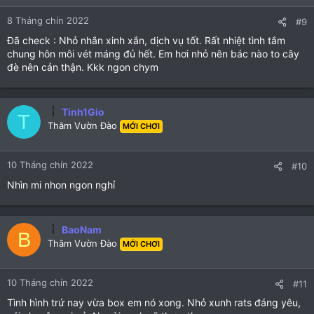
8 Tháng chín 2022
#9
Đã check : Nhỏ nhắn xinh xắn, dịch vụ tốt. Rất nhiệt tình tắm
chung hôn môi vét máng đủ hết. Em hơi nhỏ nên bác nào to cây
đè nên cản thận. Kkk ngon chym
Tinh1Gio
T
Thăm Vườn Đào
MỚI CHƠI
10 Tháng chín 2022
#10
Nhìn mi nhon ngon nghỉ
BaoNam
B
Thăm Vườn Đào
MỚI CHƠI
10 Tháng chín 2022
#11
Tình hình trứ nay vừa box em nó xong. Nhỏ xunh rats đáng yêu,