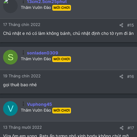
13cm2.5cm25phut
Thăm Vườn Đào
MỚI CHƠI
17 Tháng chín 2022
#15
Chủ nhật e nó có làm không bánh, chủ nhật định cho tờ rym đi ăn
sonladen0309
S
Thăm Vườn Đào
MỚI CHƠI
19 Tháng chín 2022
#16
gọi thuê bao nhé
Vuphong45
V
Thăm Vườn Đào
MỚI CHƠI
13 Tháng mười 2022
#17
Vừa ôm em xong. Rats ấn tượng nhỏ xinh body không chút mỡ