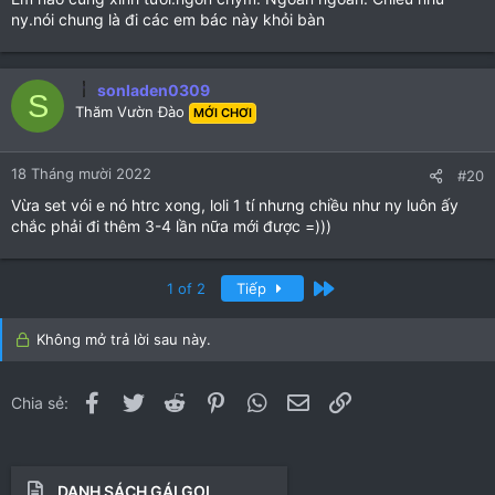
ny.nói chung là đi các em bác này khỏi bàn
sonladen0309
S
Thăm Vườn Đào
MỚI CHƠI
18 Tháng mười 2022
#20
Vừa set vói e nó htrc xong, loli 1 tí nhưng chiều như ny luôn ấy
chắc phải đi thêm 3-4 lần nữa mới được =)))
Cuối
1 of 2
Tiếp
Không mở trả lời sau này.
Facebook
Twitter
Reddit
Pinterest
WhatsApp
Email
Link
Chia sẻ:
DANH SÁCH GÁI GỌI