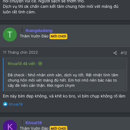
nói chuyện vui cẻ. Người sạch sẽ thơm tho.
Dịch vụ thì ok chẩn cam kết tắm chung hôn môi vét máng đủ
luôn rất tình cảm.
thangdudang
T
Thăm Vườn Đào
MỚI CHƠI
11 Tháng chín 2022
#12
Khoai18 đã viết:
Đã check : Nhỏ nhắn xinh xắn, dịch vụ tốt. Rất nhiệt tình tắm
chung hôn môi vét máng đủ hết. Em hơi nhỏ nên bác nào to
cây đè nên cản thận. Kkk ngon chym
Em này bím đẹp không, và khít ko bro, vì bím chụp không rõ lắm
R
Khoai18
e
a
c
Khoai18
K
t
Thăm Vườn Đào
MỚI CHƠI