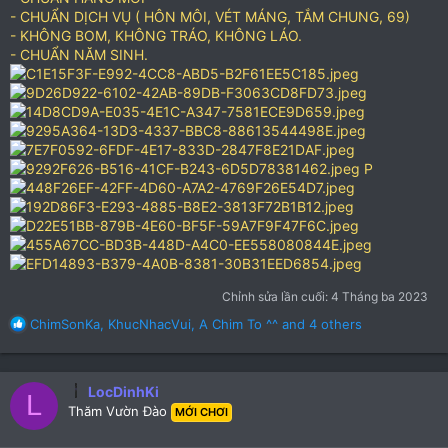
- CHUẨN DỊCH VỤ ( HÔN MÔI, VÉT MÁNG, TẮM CHUNG, 69)
- KHÔNG BOM, KHÔNG TRÁO, KHÔNG LÁO.
- CHUẨN NĂM SINH.
P
Chỉnh sửa lần cuối:
4 Tháng ba 2023
R
ChimSonKa
,
KhucNhacVui
,
A Chim To ^^
and 4 others
e
a
c
LocDinhKi
t
L
Thăm Vườn Đào
i
MỚI CHƠI
o