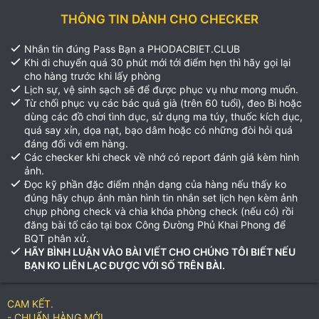
THÔNG TIN DÀNH CHO CHECKER
Nhắn tin đúng Pass Bạn a PHODACBIET.CLUB
Khi di chuyển quá 30 phút mới tới điểm hẹn thì hãy gọi lại
cho hàng trước khi lấy phòng
Lịch sự, vệ sinh sạch sẽ để được phục vụ như mong muốn.
Từ chối phục vụ các bác quá già (trên 60 tuổi), đeo Bi hoặc
dùng các đồ chơi tình dục, sử dụng ma túy, thuốc kích dục,
quá say xỉn, dọa nạt, bạo dâm hoặc có những đòi hỏi quá
đáng đối với em hàng.
Các checker khi check về nhớ có report đánh giá kèm hình
ảnh.
Đọc kỹ phần đặc điểm nhận dạng của hàng nếu thấy ko
đúng hãy chụp ảnh màn hình tin nhắn set lịch hẹn kèm ảnh
chụp phòng check và chìa khóa phòng check (nếu có) rồi
đăng bài tố cáo tại box Công Đường Phủ Khai Phong để
BQT phân xử.
HÃY BÌNH LUẬN VÀO BÀI VIẾT CHO CHÚNG TÔI BIẾT NẾU
BẠN KO LIÊN LẠC ĐƯỢC VỚI SỐ TRÊN BÀI.
CAM KẾT.
- CHUẨN HÀNG MỚI