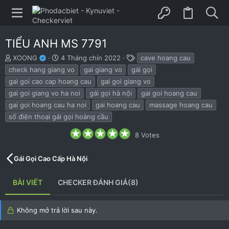
TIỂU ANH MS 7791
B
N
T
XOONG
4 Tháng chín 2022
cave hoang cau
ắ
g
h
check hang giang vo
gai giang vo
gái gọi
t
à
ẻ
gai goi cao cap hoang cau
gai goi giang vo
đ
y
gai goi giang vo ha noi
gái gọi hà nội
gai goi hoang cau
ầ
b
u
ắ
gai goi hoang cau ha noi
gai hoang cau
massage hoang cau
t
số điện thoại gái gọi hoàng cầu
đ
ầ
5
8 Votes
.
u
0
0
Gái Gọi Cao Cấp Hà Nội
s
t
a
BÀI VIẾT
CHECKER ĐÁNH GIÁ(8)
r
(
s
)
Không mở trả lời sau này.