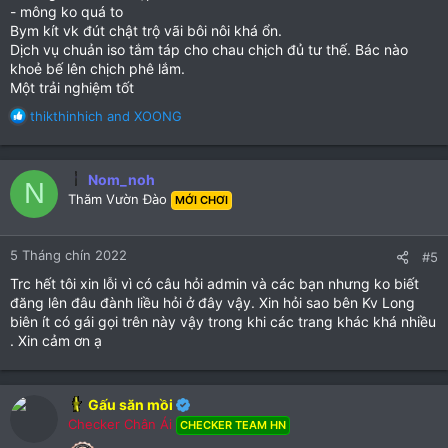
- mông ko quá to
Bym kít vk đút chật trộ vãi bôi nôi khá ổn.
Dịch vụ chuản iso tắm táp cho chau chịch đủ tư thế. Bác nào
khoẻ bế lên chịch phê lắm.
Một trải nghiệm tốt
R
thikthinhich
and
XOONG
e
a
c
Nom_noh
N
t
Thăm Vườn Đào
MỚI CHƠI
i
o
n
5 Tháng chín 2022
#5
s
:
Trc hết tôi xin lỗi vì có câu hỏi admin và các bạn nhưng ko biết
đăng lên đâu đành liều hỏi ở đây vậy. Xin hỏi sao bên Kv Long
biên ít có gái gọi trên này vậy trong khi các trang khác khá nhiều
. Xin cảm ơn ạ
Gấu săn mồi
Checker Chân Ái
CHECKER TEAM HN