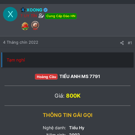
XOONG
X
? UY TÍN
Cung Cấp Đào HN
4 Tháng chín 2022
#1
Tạm nghỉ
TIỂU ANH MS 7791
Hoàng Cầu
Giá:
800K
THÔNG TIN GÁI GỌI
Nghệ danh:
Tiểu Hy
Năm sinh:
2002