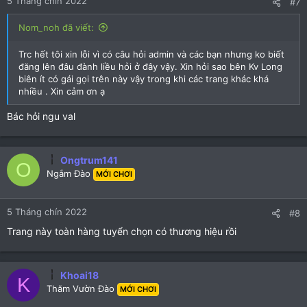
5 Tháng chín 2022
#7
Nom_noh đã viết:
Trc hết tôi xin lỗi vì có câu hỏi admin và các bạn nhưng ko biết
đăng lên đâu đành liều hỏi ở đây vậy. Xin hỏi sao bên Kv Long
biên ít có gái gọi trên này vậy trong khi các trang khác khá
nhiều . Xin cảm ơn ạ
Bác hỏi ngu val
Ongtrum141
O
Ngắm Đào
MỚI CHƠI
5 Tháng chín 2022
#8
Trang này toàn hàng tuyển chọn có thương hiệu rồi
Khoai18
K
Thăm Vườn Đào
MỚI CHƠI