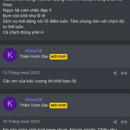
thừa.
Ngực hệ cam chắc đẹp ti
Bym còn khít như lỗ tít
Dịch vụ mới đáng nói 10 điểm luôn. Tắm chung hôn vét chịch đủ
tư thế luôn.
Cả chịch đứng phê vl
Khoai18
K
Thăm Vườn Đào
MỚI CHƠI
13 Tháng mười 2022
#18
Các em của bác xoong thì khỏi bàn rồi
Khoai18
K
Thăm Vườn Đào
MỚI CHƠI
14 Tháng mười 2022
#19
Em nào cũng xinh tươi.ngon chym. Ngoan ngoãn. Chiều như