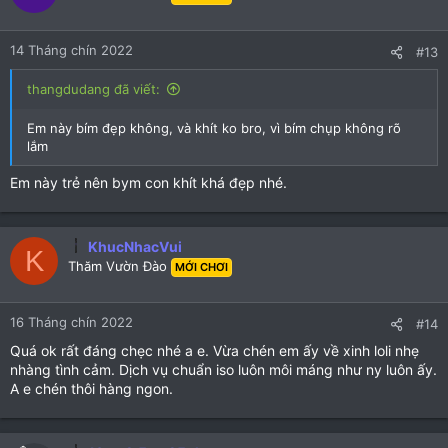
i
o
n
14 Tháng chín 2022
#13
s
:
thangdudang đã viết:
Em này bím đẹp không, và khít ko bro, vì bím chụp không rõ
lắm
Em này trẻ nên bym con khít khá đẹp nhé.
KhucNhacVui
K
Thăm Vườn Đào
MỚI CHƠI
16 Tháng chín 2022
#14
Quá ok rất đáng chẹc nhé a e. Vừa chén em ấy về xinh loli nhẹ
nhàng tình cảm. Dịch vụ chuẩn iso luôn môi máng như ny luôn ấy.
A e chén thôi hàng ngon.