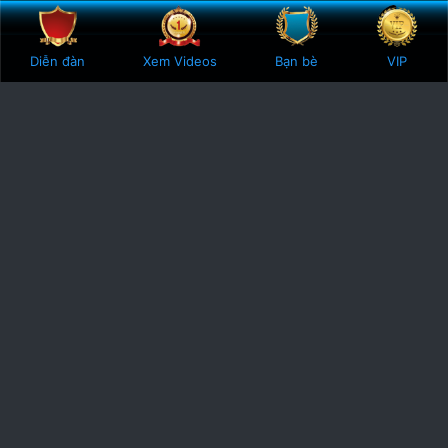
Bên trên
Botto
5
8 Votes
Diễn đàn
Xem Videos
Bạn bè
VIP
.
0
0
s
t
a
r
(
s
)
Phodacbiet.club