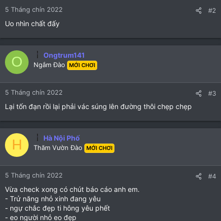
n
5 Tháng chín 2022
s
#2
:
Uo nhìn chất đấy
Ongtrum141
O
Ngắm Đào
MỚI CHƠI
5 Tháng chín 2022
#3
Lại tốn đạn rồi lại phải vác súng lên đường thôi chẹp chẹp
Hà Nội Phố
H
Thăm Vườn Đào
MỚI CHƠI
5 Tháng chín 2022
#4
Vừa check xong có chút báo cáo anh em.
- Trử năng nhỏ xinh đang yêu
- ngự chắc đẹp ti hông yêu phết
- eo người nhỏ eo đẹp