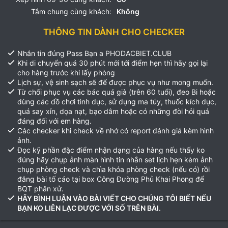
Tắm chung cùng khách:
Không
THÔNG TIN DÀNH CHO CHECKER
Nhắn tin đúng Pass Bạn a PHODACBIET.CLUB
Khi di chuyển quá 30 phút mới tới điểm hẹn thì hãy gọi lại
cho hàng trước khi lấy phòng
Lịch sự, vệ sinh sạch sẽ để được phục vụ như mong muốn.
Từ chối phục vụ các bác quá già (trên 60 tuổi), đeo Bi hoặc
dùng các đồ chơi tình dục, sử dụng ma túy, thuốc kích dục,
quá say xỉn, dọa nạt, bạo dâm hoặc có những đòi hỏi quá
đáng đối với em hàng.
Các checker khi check về nhớ có report đánh giá kèm hình
ảnh.
Đọc kỹ phần đặc điểm nhận dạng của hàng nếu thấy ko
đúng hãy chụp ảnh màn hình tin nhắn set lịch hẹn kèm ảnh
chụp phòng check và chìa khóa phòng check (nếu có) rồi
đăng bài tố cáo tại box Công Đường Phủ Khai Phong để
BQT phân xử.
HÃY BÌNH LUẬN VÀO BÀI VIẾT CHO CHÚNG TÔI BIẾT NẾU
BẠN KO LIÊN LẠC ĐƯỢC VỚI SỐ TRÊN BÀI.