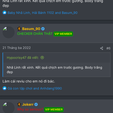
Nhã Linh rất xinh. Kết quả chịch em trước gương. Body trắng
đẹp
R
Baby Nhã Linh
,
Hải Bánh 1102
and
Basum_90
e
a
c
Basum_90
t
CHECKER CHÂN THẬT
VIP MEMBER
i
o
n
21 Tháng ba 2022
#6
s
:
Hypocrisy47 đã viết:
Nhã Linh rất xinh. Kết quả chịch em trước gương. Body trắng
đẹp
Làm cái reviu cho em nó đi bác.
R
Gà con tập chơi
and
Anhdang1990
e
a
c
Jokerr
t
Why so serious?
VIP MEMBER
i