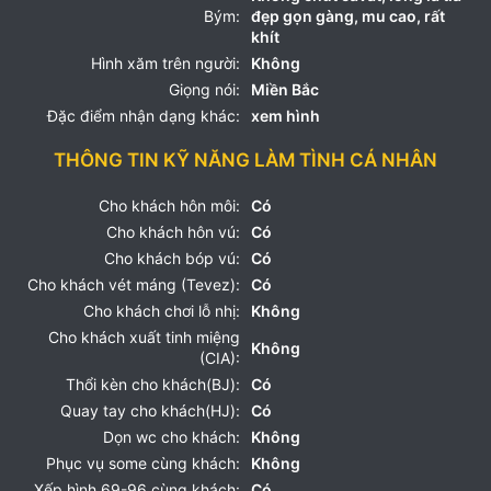
Bým:
đẹp gọn gàng, mu cao, rất
khít
Hình xăm trên người:
Không
Giọng nói:
Miền Bắc
Đặc điểm nhận dạng khác:
xem hình
THÔNG TIN KỸ NĂNG LÀM TÌNH CÁ NHÂN
Cho khách hôn môi:
Có
Cho khách hôn vú:
Có
Cho khách bóp vú:
Có
Cho khách vét máng (Tevez):
Có
Cho khách chơi lỗ nhị:
Không
Cho khách xuất tinh miệng
Không
(CIA):
Thổi kèn cho khách(BJ):
Có
Quay tay cho khách(HJ):
Có
Dọn wc cho khách:
Không
Phục vụ some cùng khách:
Không
Xếp hình 69-96 cùng khách:
Có