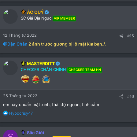
a
c
ÁC QUỶ
t
Sứ Giả Địa Ngục
VIP MEMBER
i
o
n
12 Tháng tư 2022
#15
s
:
@Dận Chân
2 ảnh trước gương bị lộ mặt kìa bạn./.
MASTERDITT
CHECKER CHÂN CHÍNH
CHECKER TEAM HN
25 Tháng tư 2022
#16
em này chuẩn mặt xinh, thái độ ngoan, tình cảm
R
Hypocrisy47
e
a
c
Sắc Giới
S
t