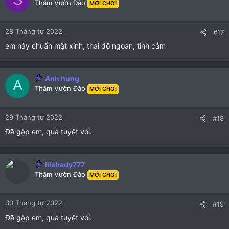
Thăm Vườn Đào
MỚI CHƠI
i
o
n
28 Tháng tư 2022
#17
s
:
em này chuẩn mặt xinh, thái độ ngoan, tình cảm
Anh hung
A
Thăm Vườn Đào
MỚI CHƠI
29 Tháng tư 2022
#18
Đã gặp em, quá tuyệt vời.
lilshady777
Thăm Vườn Đào
MỚI CHƠI
30 Tháng tư 2022
#19
Đã gặp em, quá tuyệt vời.