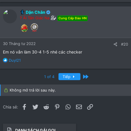
Dận Chân
? Ái Tân Giác Na
Cung Cấp Đào HN
30 Tháng tư 2022
#20
Em nó vẫn làm 30-4 1-5 nhé các checker
R
Duyl21
e
a
c
Cuối
1 of 4
Tiếp
t
i
Không mở trả lời sau này.
o
n
s
Facebook
Twitter
Reddit
Pinterest
WhatsApp
Email
Link
Chia sẻ:
:
DANH SÁCH GÁI GỌI