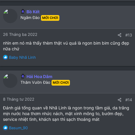
a
c
Bồ Kết
t
Ngắm Đào
MỚI CHƠI
i
o
n
26 Tháng ba 2022
#13
s
:
nhìn em nó mà thấy thèm thật vú quá là ngon bim bim cũng đẹp
nữa chứ
R
Baby Nhã Linh
e
a
c
Hái Hoa Dâm
t
Thăm Vườn Đào
MỚI CHƠI
i
o
n
8 Tháng tư 2022
#14
s
:
Đánh giá tổng quan về Nhã Linh là ngon trong tầm giá, da trắng
mịn nước hoa thơm nhức nách, mặt xinh mông to, bướm đẹp,
service nhiệt tình, khách sạn thì sạch thoáng mát
R
Basum_90
e