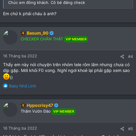
Chúc em đông khách. Cô bé đáng check
Em chứ k phải cháu à anh?
Basum_90
CHECKER CHÂN THẬT
VIP MEMBER
16 Tháng ba 2022
#4
Thấy em này nói chuyện trên nhóm tele rôm lắm nhưng chưa có
dịp gặp. Mới khỏi F0 xong. Nghỉ ngơi khoẻ lại phải gặp xem sao
))
R
Baby Nhã Linh
e
a
c
Hypocrisy47
t
Thăm Vườn Đào
VIP MEMBER
i
o
n
16 Tháng ba 2022
#5
s
: