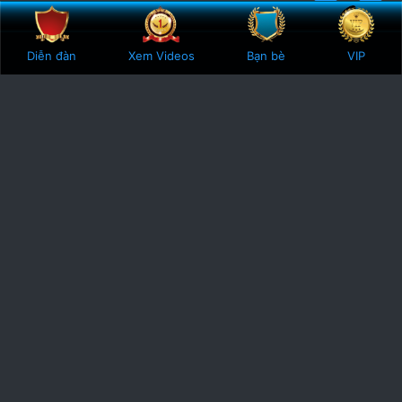
Bên trên
Botto
4
5 Votes
Diễn đàn
Xem Videos
Bạn bè
VIP
.
8
0
s
t
a
r
(
s
)