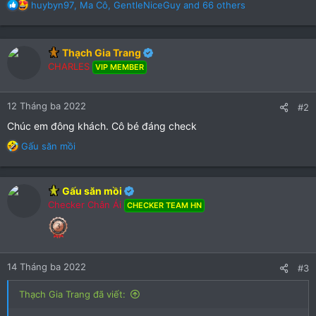
R
huybyn97
,
Ma Cô
,
GentleNiceGuy
and 66 others
e
a
c
Thạch Gia Trang
t
CHARLES
i
VIP MEMBER
o
n
12 Tháng ba 2022
s
#2
:
Chúc em đông khách. Cô bé đáng check
R
Gấu săn mồi
e
a
c
Gấu săn mồi
t
Checker Chân Ái
CHECKER TEAM HN
i
o
n
s
:
14 Tháng ba 2022
#3
Thạch Gia Trang đã viết: