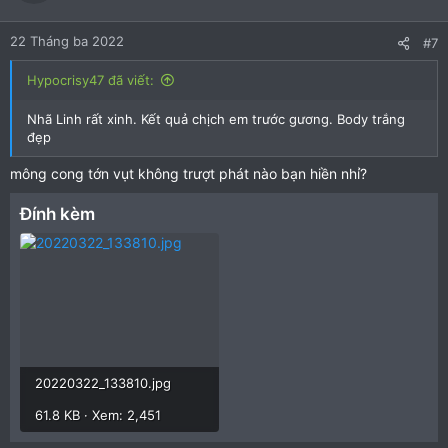
o
n
22 Tháng ba 2022
#7
s
:
Hypocrisy47 đã viết:
Nhã Linh rất xinh. Kết quả chịch em trước gương. Body trắng
đẹp
mông cong tớn vụt không trượt phát nào bạn hiền nhỉ?
Đính kèm
20220322_133810.jpg
61.8 KB · Xem: 2,451