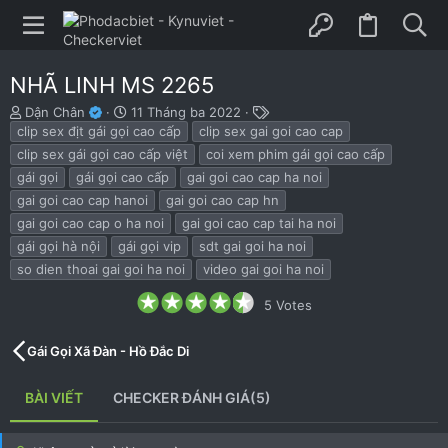
NHÃ LINH MS 2265
B
N
T
Dận Chân
11 Tháng ba 2022
ắ
g
h
clip sex địt gái gọi cao cấp
clip sex gai goi cao cap
t
à
ẻ
clip sex gái gọi cao cấp việt
coi xem phim gái gọi cao cấp
đ
y
gái gọi
gái gọi cao cấp
gai goi cao cap ha noi
ầ
b
gai goi cao cap hanoi
gai goi cao cap hn
u
ắ
t
gai goi cao cap o ha noi
gai goi cao cap tai ha noi
đ
gái gọi hà nội
gái gọi vip
sdt gai goi ha noi
ầ
so dien thoai gai goi ha noi
video gai goi ha noi
u
4
5 Votes
.
8
0
Gái Gọi Xã Đàn - Hồ Đắc Di
s
t
a
BÀI VIẾT
CHECKER ĐÁNH GIÁ(5)
r
(
s