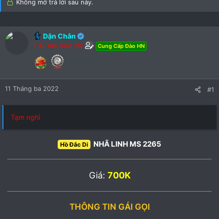
)
Không mở trả lời sau này.
Dận Chân
? Ái Tân Giác Na
Cung Cấp Đào HN
11 Tháng ba 2022
#1
Tạm nghỉ
NHÃ LINH MS 2265
Hồ Đắc Di
Giá:
700K
THÔNG TIN GÁI GỌI