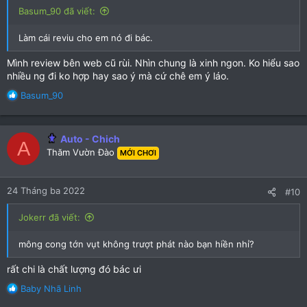
Basum_90 đã viết:
Làm cái reviu cho em nó đi bác.
Mình review bên web cũ rùi. Nhìn chung là xinh ngon. Ko hiểu sao
nhiều ng đi ko hợp hay sao ý mà cứ chê em ý láo.
R
Basum_90
e
a
c
Auto - Chich
A
t
Thăm Vườn Đào
MỚI CHƠI
i
o
n
24 Tháng ba 2022
#10
s
:
Jokerr đã viết:
mông cong tớn vụt không trượt phát nào bạn hiền nhỉ?
rất chi là chất lượng đó bác ưi
R
Baby Nhã Linh
e