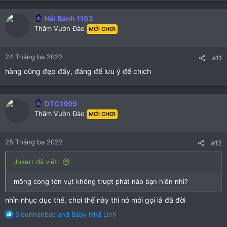
a
c
Hải Bánh 1102
t
Thăm Vườn Đào
MỚI CHƠI
i
o
n
24 Tháng ba 2022
#11
s
:
hàng cũng đẹp đấy, đáng để lưu ý để chịch
DTC1999
Thăm Vườn Đào
MỚI CHƠI
25 Tháng ba 2022
#12
Jokerr đã viết:
mông cong tớn vụt không trượt phát nào bạn hiền nhỉ?
nhìn nhục dục thế, chơi thế này thì nó mới gọi là đã đời
R
Sieunhanbac
and
Baby Nhã Linh
e