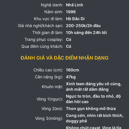
Nghệ danh:
Nhã Linh
Năm sinh:
1996
Khu vực đi làm:
Hồ Đắc Di
Giá nhà nghỉ/khách sạn:
200-250k/2h đầu
Thời gian đi làm:
10h sáng đến 24h tối
Trang phục cosplay:
Có
Qua đêm cùng khách:
Có
ĐÁNH GIÁ VÀ ĐẶC ĐIỂM NHẬN DẠNG
Chiều cao (cm):
160cm
Cân nặng (kg):
47kg
Xinh teen đáng yêu vô cùng,
Khuôn mặt:
ánh mắt rất dâm đãng
Ngực to tròn, đầu to nhỏ, độ
Vòng 1(ngực):
đàn hồi cao
Vòng 2(eo):
Thon gọn không mỡ thừa
Cong cớn, nhìn rất kích thích,
Vòng 3(mông):
doggy phê
Không chút cavat, lông lá tỉa