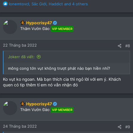
R
lonemtovcl
,
Sắc Giới
,
Haddict
and 4 others
e
a
c
Hypocrisy47
t
Thăm Vườn Đào
VIP MEMBER
i
o
n
22 Tháng ba 2022
#8
s
:
Jokerr đã viết:
mông cong tớn vụt không trượt phát nào bạn hiền nhỉ?
Ko vụt ko ngoan. Mà bạn thích cia thì ngỏ lời với em ý. Khách
quen có tip thêm tí em nó vẫn nhận đó
Hypocrisy47
Thăm Vườn Đào
VIP MEMBER
24 Tháng ba 2022
#9