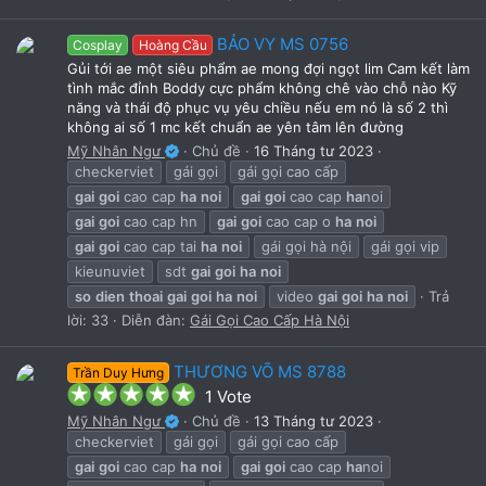
BẢO VY MS 0756
Cosplay
Hoàng Cầu
Gủi tới ae một siêu phẩm ae mong đợi ngọt lim Cam kết làm
tình mắc đỉnh Boddy cực phẩm không chê vào chỗ nào Kỹ
năng và thái độ phục vụ yêu chiều nếu em nó là số 2 thì
không ai số 1 mc kết chuẩn ae yên tâm lên đường
Mỹ Nhân Ngư
Chủ đề
16 Tháng tư 2023
checkerviet
gái gọi
gái gọi cao cấp
gai
goi
cao cap
ha
noi
gai
goi
cao cap
ha
noi
gai
goi
cao cap hn
gai
goi
cao cap o
ha
noi
gai
goi
cao cap tai
ha
noi
gái gọi hà nội
gái gọi vip
kieunuviet
sdt
gai
goi
ha
noi
so
dien
thoai
gai
goi
ha
noi
video
gai
goi
ha
noi
Trả
lời: 33
Diễn đàn:
Gái Gọi Cao Cấp Hà Nội
THƯƠNG VÕ MS 8788
Trần Duy Hưng
5
1 Vote
.
Mỹ Nhân Ngư
Chủ đề
13 Tháng tư 2023
0
checkerviet
gái gọi
gái gọi cao cấp
0
s
gai
goi
cao cap
ha
noi
gai
goi
cao cap
ha
noi