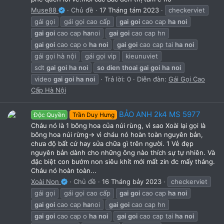
Muse88
Chủ đề
17 Tháng tám 2023
checkerviet
gái gọi
gái gọi cao cấp
gai
goi
cao cap
ha
noi
gai
goi
cao cap
ha
noi
gai
goi
cao cap hn
gai
goi
cao cap o
ha
noi
gai
goi
cao cap tai
ha
noi
gái gọi hà nội
gái gọi vip
kieunuviet
sdt
gai
goi
ha
noi
so
dien
thoai
gai
goi
ha
noi
video
gai
goi
ha
noi
Trả lời: 0
Diễn đàn:
Gái Gọi Cao
Cấp Hà Nội
BẢO ANH 2k4 MS 5977
Độc Quyền
Trần Duy Hưng
Cháu nó là 1 bông hoa của núi rùng, vì sao Xoài lại gọi là
bông hoa núi rừng-> vì cháu nó hoàn toàn nguyên bản,
chưa độ bất cứ hay sửa chữa gì trên người. 1 Vẻ đẹp
nguyên bản dành cho những ông nào thích sự tự nhiên. Và
đặc biệt con bướm non siêu khít mới mất zin đc mấy tháng.
Cháu nó hoàn toàn...
Xoài Non
Chủ đề
16 Tháng bảy 2023
checkerviet
gái gọi
gái gọi cao cấp
gai
goi
cao cap
ha
noi
gai
goi
cao cap
ha
noi
gai
goi
cao cap hn
gai
goi
cao cap o
ha
noi
gai
goi
cao cap tai
ha
noi