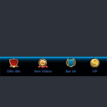
Bên trên
Botto
Diễn đàn
Xem Videos
Bạn bè
VIP