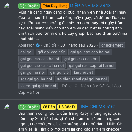
DIỆP ANH MS 7843
Độc Quyền
Trần Duy Hưng
Mùa hè càng ngày càng oi bức, nhân viên nhà Xoài thì mấy
đứa rủ nhau đi tránh cái nóng mấy ngày, và để bù đắp cho
sự thiếu hụt cơn khát giải nhiệt mùa hè này thì ngày hôm
nay Xoài mang đến cho anh em và đặc biệt là những anh
em thích bưởi tự nhiên, ko cấy ghép, bác nào đi ăn bưởi mà
phát hiện...
Xoài Non
Chủ đề
30 Tháng sáu 2023
checkerviet
gái gọi
gái gọi cao cấp
gai
goi
cao cap
ha
noi
gai
goi
cao cap
ha
noi
gai
goi
cao cap hn
gai
goi
cao cap o
ha
noi
gai
goi
cao cap tai
ha
noi
gái gọi hà nội
gái gọi vip
kieunuviet
sdt
gai
goi
ha
noi
so
dien
thoai
gai
goi
ha
noi
video
gai
goi
ha
noi
Trả lời: 0
Diễn đàn:
Gái Gọi Cao
Cấp Hà Nội
LINH CHI MS 5161
Độc Quyền
Xã Đàn
Hồ Đắc Di
Sau thành công rực rỡ của Trang Ruby những ngày qua,
hôm nay Xoài tiếp tục lại lên cho anh em 1 em hàng cực
ngon, cực chất, và địt cực sướng với nghệ danh LINH CHI,
em ý sẽ là 1 làn gió mới đem lại cho các anh em checker 1