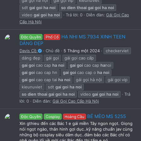
gái gọi hà nội
gái gọi vip
kieunuviet
sdt
gai
goi
ha
noi
so
dien
thoai
gai
goi
ha
noi
video
gai
goi
ha
noi
Trả lời: 0
Diễn đàn:
Gái Gọi Cao
Cấp Hà Nội
HẠ NHI MS 7934 XINH TEEN
Độc Quyền
Phố Cổ
DÁNG ĐẸP
Davis Cồ
Chủ đề
5 Tháng một 2024
checkerviet
dáng đẹp
gái gọi
gái gọi cao cấp
gai
goi
cao cap
ha
noi
gai
goi
cao cap
ha
noi
gai
goi
cao cap hn
gai
goi
cao cap o
ha
noi
gai
goi
cao cap tai
ha
noi
gái gọi hà nội
gái gọi vip
kieunuviet
sdt
gai
goi
ha
noi
so
dien
thoai
gai
goi
ha
noi
video
gai
goi
ha
noi
Trả
lời: 0
Diễn đàn:
Gái Gọi Cao Cấp Hà Nội
BÉ MÈO MS 5255
Độc Quyền
Cosplay
Hoàng Cầu
Xin gthieu đến các Bác 1 e gái miền Tây ngon ngọt. Giọng
nói ngọt ngào, thân hình gợi dục..kỹ năng chuẩn jav cùng
những bộ cosplay siêu dâm dục..đảm bảo các Bác chỉ có
phê quên lối về.mời các Bác đến thị tẩm e nó