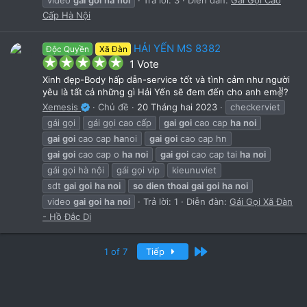
video
gai
goi
ha
noi
Trả lời: 3
Diễn đàn:
Gái Gọi Cao
Cấp Hà Nội
HẢI YẾN MS 8382
Độc Quyền
Xã Đàn
5
1 Vote
.
Xinh đẹp-Body hấp dẫn-service tốt và tình cảm như người
0
yêu là tất cả những gì Hải Yến sẽ đem đến cho anh em✌?
0
Xemesis
Chủ đề
20 Tháng hai 2023
checkerviet
s
t
gái gọi
gái gọi cao cấp
gai
goi
cao cap
ha
noi
a
gai
goi
cao cap
ha
noi
gai
goi
cao cap hn
r
gai
goi
cao cap o
ha
noi
gai
goi
cao cap tai
ha
noi
(
s
gái gọi hà nội
gái gọi vip
kieunuviet
)
sdt
gai
goi
ha
noi
so
dien
thoai
gai
goi
ha
noi
video
gai
goi
ha
noi
Trả lời: 1
Diễn đàn:
Gái Gọi Xã Đàn
- Hồ Đắc Di
Cuối
1 of 7
Tiếp