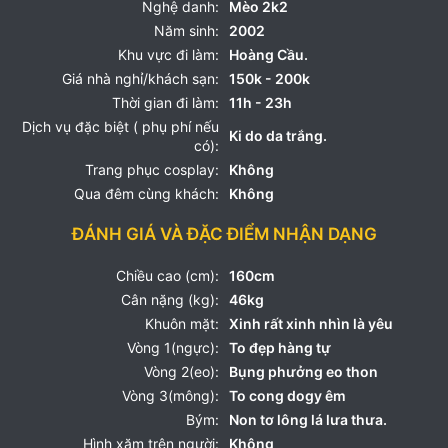
Nghệ danh:
Mèo 2k2
Năm sinh:
2002
Khu vực đi làm:
Hoàng Cầu.
Giá nhà nghỉ/khách sạn:
150k - 200k
Thời gian đi làm:
11h - 23h
Dịch vụ đặc biệt ( phụ phí nếu
Ki do da trắng.
có):
Trang phục cosplay:
Không
Qua đêm cùng khách:
Không
ĐÁNH GIÁ VÀ ĐẶC ĐIỂM NHẬN DẠNG
Chiều cao (cm):
160cm
Cân nặng (kg):
46kg
Khuôn mặt:
Xinh rất xinh nhìn là yêu
Vòng 1(ngực):
To đẹp hàng tự
Vòng 2(eo):
Bụng phưởng eo thon
Vòng 3(mông):
To cong dogy êm
Bým:
Non tơ lông lá lưa thưa.
Hình xăm trên người:
Không