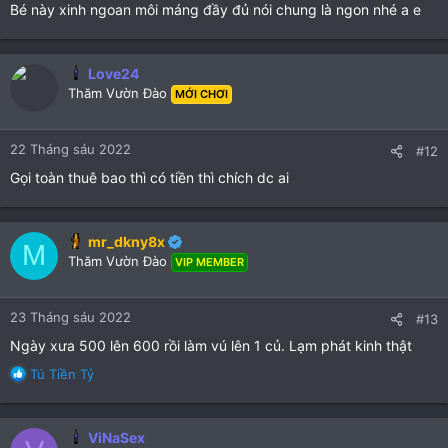
Bé này xinh ngoan môi máng đầy đủ nói chung là ngon nhé a e
Love24
Thăm Vườn Đào
MỚI CHƠI
22 Tháng sáu 2022
#12
Gọi toàn thuê bao thì có tiền thì chích dc ai
mr_dkny8x
M
Thăm Vườn Đào
VIP MEMBER
23 Tháng sáu 2022
#13
Ngày xưa 500 lên 600 rồi làm vú lên 1 củ. Lạm phát kinh thật
R
Tú Tiền Tỷ
e
a
c
ViNaSex
t