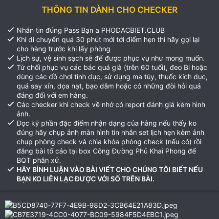
THÔNG TIN DÀNH CHO CHECKER
Nhắn tin đúng Pass Bạn a PHODACBIET.CLUB
Khi di chuyển quá 30 phút mới tới điểm hẹn thì hãy gọi lại
cho hàng trước khi lấy phòng
Lịch sự, vệ sinh sạch sẽ để được phục vụ như mong muốn.
Từ chối phục vụ các bác quá già (trên 60 tuổi), đeo Bi hoặc
dùng các đồ chơi tình dục, sử dụng ma túy, thuốc kích dục,
quá say xỉn, dọa nạt, bạo dâm hoặc có những đòi hỏi quá
đáng đối với em hàng.
Các checker khi check về nhớ có report đánh giá kèm hình
ảnh.
Đọc kỹ phần đặc điểm nhận dạng của hàng nếu thấy ko
đúng hãy chụp ảnh màn hình tin nhắn set lịch hẹn kèm ảnh
chụp phòng check và chìa khóa phòng check (nếu có) rồi
đăng bài tố cáo tại box Công Đường Phủ Khai Phong để
BQT phân xử.
HÃY BÌNH LUẬN VÀO BÀI VIẾT CHO CHÚNG TÔI BIẾT NẾU
BẠN KO LIÊN LẠC ĐƯỢC VỚI SỐ TRÊN BÀI.