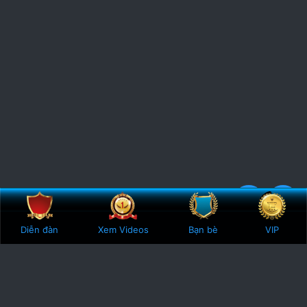
Bên trên
Botto
5
1 Vote
Diễn đàn
Xem Videos
Bạn bè
VIP
.
0
0
s
t
a
r