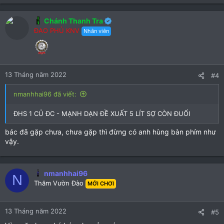
Chánh Thanh Tra
ĐAO PHỦ KNV
Nhân viên
13 Tháng năm 2022
#4
nmanhhai96 đã viết:
ĐHS 1 CỦ ĐC - MẠNH DẠN ĐỀ XUẤT 5 LÍT SỢ CÒN ĐUỐI
bác đã gặp chưa, chưa gặp thì đừng có anh hùng bàn phím như
vậy.
nmanhhai96
N
Thăm Vườn Đào
MỚI CHƠI
13 Tháng năm 2022
#5