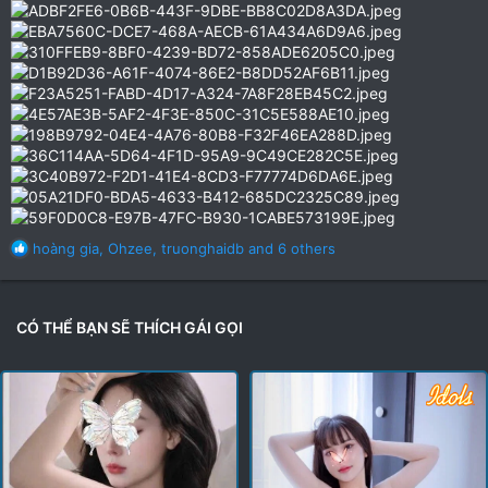
R
hoàng gia
,
Ohzee
,
truonghaidb
and 6 others
e
a
c
t
CÓ THỂ BẠN SẼ THÍCH GÁI GỌI
i
o
n
s
: