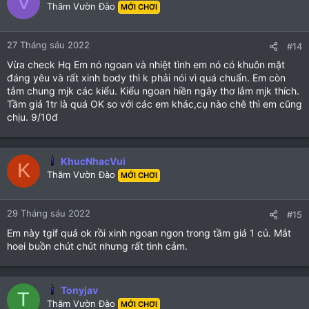
V
Thăm Vườn Đào
MỚI CHƠI
i
o
n
27 Tháng sáu 2022
#14
s
:
Vừa check Hq Em nó ngoan và nhiệt tình em nó có khuôn mặt
đáng yêu và rất xinh body thì k phải nói vì quá chuẩn. Em còn
tắm chung mjk các kiểu. Kiểu ngoan hiền ngây thơ lắm mjk thích.
Tầm giá 1tr là quá OK so với các em khác,cụ nào chê thì em cũng
chịu. 9/10đ
KhucNhacVui
K
Thăm Vườn Đào
MỚI CHƠI
29 Tháng sáu 2022
#15
Em này tgif quá ok rồi xinh ngoan ngon trong tầm giá 1 củ. Mắt
hoei buồn chút chút nhưng rất tình cảm.
Tonyjav
T
Thăm Vườn Đào
MỚI CHƠI