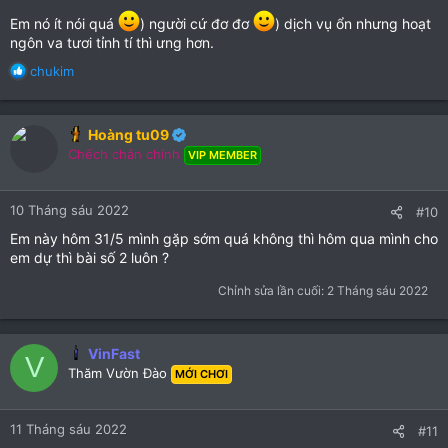
Em nó ít nói quá
) người cứ đơ đơ
) dịch vụ ổn nhưng hoạt
ngôn va tươi tỉnh tí thì ưng hơn.
R
chukim
e
a
c
Hoàng tu09
t
Chếch chân chính
VIP MEMBER
i
o
n
10 Tháng sáu 2022
#10
s
:
Em này hôm 31/5 mình gặp sớm quá không thì hôm qua mình cho
em dự thì bài số 2 luôn ?
Chỉnh sửa lần cuối:
2 Tháng sáu 2022
VinFast
V
Thăm Vườn Đào
MỚI CHƠI
11 Tháng sáu 2022
#11