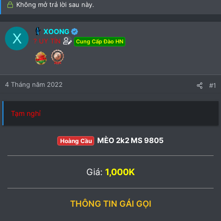
)
Không mở trả lời sau này.
XOONG
X
? UY TÍN
Cung Cấp Đào HN
4 Tháng năm 2022
#1
Tạm nghỉ
MÈO 2k2 MS 9805
Hoàng Cầu
Giá:
1,000K
THÔNG TIN GÁI GỌI