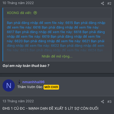
10 Tháng năm 2022
(
(
#2
s
s
XOONG đã viết:
)
)
Bạn phải đăng nhập để xem file này: 6615
Bạn phải đăng nhập
để xem file này: 6616
Bạn phải đăng nhập để xem file này:
6617
Bạn phải đăng nhập để xem file này: 6618
Bạn phải đăng
nhập để xem file này: 6619
Bạn phải đăng nhập để xem file
này: 6620
Bạn phải đăng nhập để xem file này: 6621
Bạn phải
đăng nhập để xem file này: 6622
Bạn phải đăng nhập để xem
file này: 6623
Bạn phải đăng nhập để xem file này: 6624
Bạn
phải đăng nhập để xem file này: 6625
Bạn phải đăng nhập để
Nhấn để mở rộng...
xem file này: 6626
Bạn phải đăng nhập để xem file này: 6627
Gọi em này toàn thuê bao ?
nmanhhai96
N
Thăm Vườn Đào
MỚI CHƠI
13 Tháng năm 2022
#3
ĐHS 1 CỦ ĐC - MẠNH DẠN ĐỀ XUẤT 5 LÍT SỢ CÒN ĐUỐI