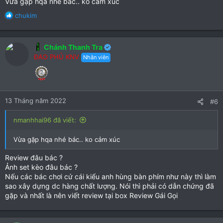
Vừa gặp hqa nhé bác.. ko cảm xúc
R
chukim
e
a
c
Chánh Thanh Tra
t
ĐAO PHỦ KNV
Nhân viên
i
o
n
s
:
13 Tháng năm 2022
#6
nmanhhai96 đã viết:
Vừa gặp hqa nhé bác.. ko cảm xúc
Review đâu bác ?
Ảnh set kèo đâu bác ?
Nếu các bác chơi cứ cái kiểu anh hùng bàn phím như này thì làm
sao xây dựng dc hàng chất lượng. Nói thì phải có dẫn chứng đã
gặp và nhất là nên viết review tại box Review Gái Gọi