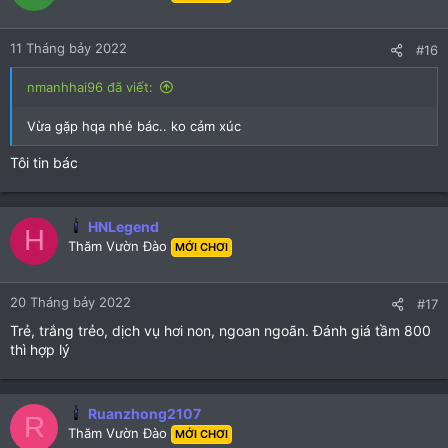
11 Tháng bảy 2022
#16
nmanhhai96 đã viết:
Vừa gặp hqa nhé bác.. ko cảm xúc
Tôi tin bác
HNLegend
H
Thăm Vườn Đào
MỚI CHƠI
20 Tháng bảy 2022
#17
Trẻ, trắng trẻo, dịch vụ hơi non, ngoan ngoãn. Đánh giá tầm 800
thì hợp lý
Ruanzhong2107
R
Thăm Vườn Đào
MỚI CHƠI