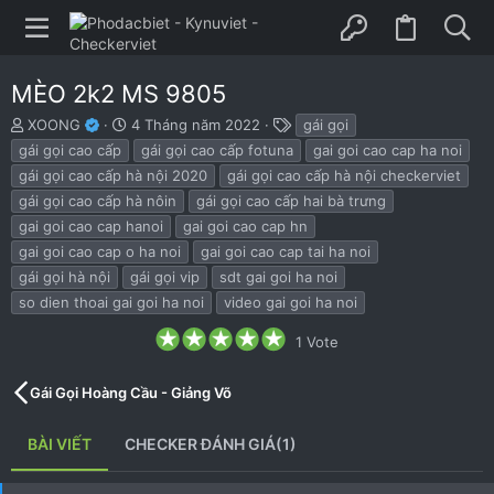
MÈO 2k2 MS 9805
B
N
T
XOONG
4 Tháng năm 2022
gái gọi
ắ
g
h
gái gọi cao cấp
gái gọi cao cấp fotuna
gai goi cao cap ha noi
t
à
ẻ
gái gọi cao cấp hà nội 2020
gái gọi cao cấp hà nội checkerviet
đ
y
gái gọi cao cấp hà nôin
gái gọi cao cấp hai bà trưng
ầ
b
u
ắ
gai goi cao cap hanoi
gai goi cao cap hn
t
gai goi cao cap o ha noi
gai goi cao cap tai ha noi
đ
gái gọi hà nội
gái gọi vip
sdt gai goi ha noi
ầ
u
so dien thoai gai goi ha noi
video gai goi ha noi
5
1 Vote
.
0
0
Gái Gọi Hoàng Cầu - Giảng Võ
s
t
a
BÀI VIẾT
CHECKER ĐÁNH GIÁ(1)
r
(
s