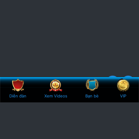
Bên trên
Botto
5
1 Vote
Diễn đàn
Xem Videos
Bạn bè
VIP
.
0
0
s
t
a
r
(
s