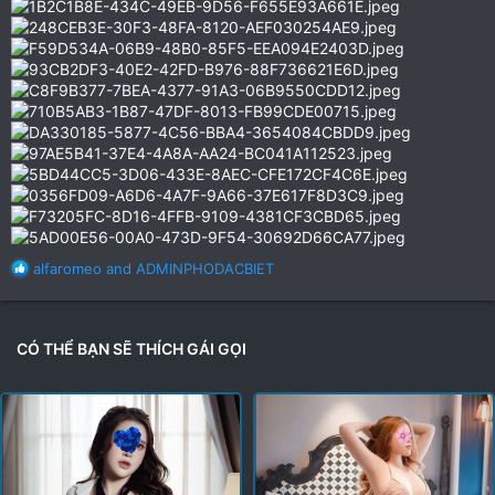
R
alfaromeo
and
ADMINPHODACBIET
e
a
c
t
CÓ THỂ BẠN SẼ THÍCH GÁI GỌI
i
o
n
s
: