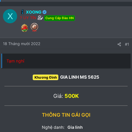
XOONG
X
? UY TÍN
Cung Cấp Đào HN
18 Tháng mười 2022
#1
Tạm nghỉ
GIA LINH MS 5625
Khương Đình
Giá:
500K
THÔNG TIN GÁI GỌI
Nghệ danh:
Gia linh