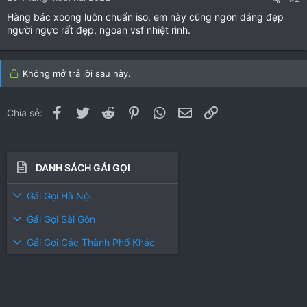
r
r
Hàng bác xoong luôn chuẩn iso, em này cũng ngon dáng đẹp
(
(
người ngực rất đẹp, ngoan vsf nhiệt rình.
s
s
)
)
Không mở trả lời sau này.
Facebook
Twitter
Reddit
Pinterest
WhatsApp
Email
Link
Chia sẻ:
DANH SÁCH GÁI GỌI
Gái Gọi Hà Nội
Gái Gọi Sài Gòn
Gái Gọi Các Thành Phố Khác