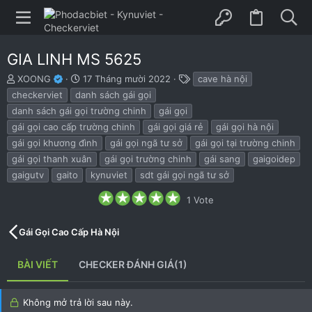
GIA LINH MS 5625
B
N
T
XOONG
17 Tháng mười 2022
cave hà nội
ắ
g
h
checkerviet
danh sách gái gọi
t
à
ẻ
danh sách gái gọi trường chinh
gái gọi
đ
y
gái gọi cao cấp trường chinh
gái gọi giá rẻ
gái gọi hà nội
ầ
b
u
ắ
gái gọi khương đình
gái gọi ngã tư sở
gái gọi tại trường chinh
t
gái gọi thanh xuân
gái gọi trường chinh
gái sang
gaigoidep
đ
gaigutv
gaito
kynuviet
sdt gái gọi ngã tư sở
ầ
u
5
1 Vote
.
0
0
Gái Gọi Cao Cấp Hà Nội
s
t
a
BÀI VIẾT
CHECKER ĐÁNH GIÁ(1)
r
(
s
)
Không mở trả lời sau này.