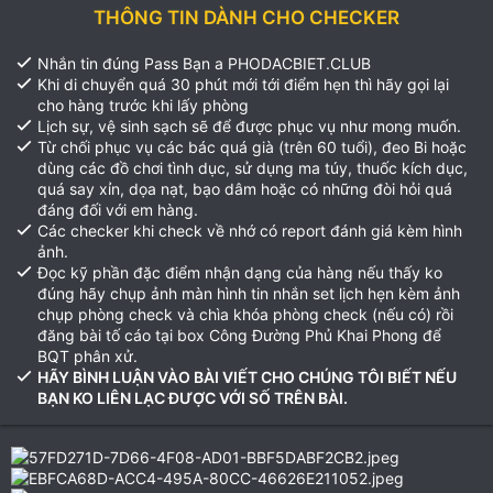
THÔNG TIN DÀNH CHO CHECKER
Nhắn tin đúng Pass Bạn a PHODACBIET.CLUB
Khi di chuyển quá 30 phút mới tới điểm hẹn thì hãy gọi lại
cho hàng trước khi lấy phòng
Lịch sự, vệ sinh sạch sẽ để được phục vụ như mong muốn.
Từ chối phục vụ các bác quá già (trên 60 tuổi), đeo Bi hoặc
dùng các đồ chơi tình dục, sử dụng ma túy, thuốc kích dục,
quá say xỉn, dọa nạt, bạo dâm hoặc có những đòi hỏi quá
đáng đối với em hàng.
Các checker khi check về nhớ có report đánh giá kèm hình
ảnh.
Đọc kỹ phần đặc điểm nhận dạng của hàng nếu thấy ko
đúng hãy chụp ảnh màn hình tin nhắn set lịch hẹn kèm ảnh
chụp phòng check và chìa khóa phòng check (nếu có) rồi
đăng bài tố cáo tại box Công Đường Phủ Khai Phong để
BQT phân xử.
HÃY BÌNH LUẬN VÀO BÀI VIẾT CHO CHÚNG TÔI BIẾT NẾU
BẠN KO LIÊN LẠC ĐƯỢC VỚI SỐ TRÊN BÀI.