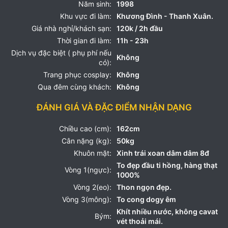
Năm sinh:
1998
Khu vực đi làm:
Khương Đình - Thanh Xuân.
Giá nhà nghỉ/khách sạn:
120k / 2h đầu
Thời gian đi làm:
11h - 23h
Dịch vụ đặc biệt ( phụ phí nếu
Không
có):
Trang phục cosplay:
Không
Qua đêm cùng khách:
Không
ĐÁNH GIÁ VÀ ĐẶC ĐIỂM NHẬN DẠNG
Chiều cao (cm):
162cm
Cân nặng (kg):
50kg
Khuôn mặt:
Xinh trái xoan dâm dâm 8đ
To đẹp đầu ti hồng, hàng thạt
Vòng 1(ngực):
1000%
Vòng 2(eo):
Thon ngọn đẹp.
Vòng 3(mông):
To cong dogy êm
Khít nhiều nước, không cavat
Bým:
vét thoải mái.