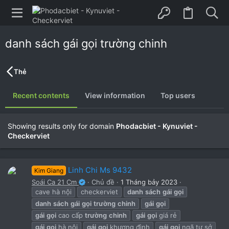
danh sách gái gọi trường chinh
Thẻ
Recent contents
View information
Top users
Showing results only for domain
Phodacbiet - Kynuviet -
Checkerviet
Linh Chi Ms 9432
Kim Giang
Soái Ca 21 Cm
Chủ đề
1 Tháng bảy 2023
cave hà nội
checkerviet
danh
sách
gái
gọi
danh
sách
gái
gọi
trường
chinh
gái
gọi
gái
gọi
cao cấp
trường
chinh
gái
gọi
giá rẻ
gái
gọi
hà nội
gái
gọi
khương đình
gái
gọi
ngã tư sở