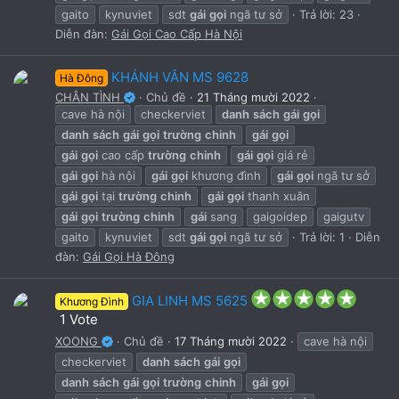
gaito
kynuviet
sdt
gái
gọi
ngã tư sở
Trả lời: 23
Diễn đàn:
Gái Gọi Cao Cấp Hà Nội
KHÁNH VÂN MS 9628
Hà Đông
CHÂN TÌNH
Chủ đề
21 Tháng mười 2022
cave hà nội
checkerviet
danh
sách
gái
gọi
danh
sách
gái
gọi
trường
chinh
gái
gọi
gái
gọi
cao cấp
trường
chinh
gái
gọi
giá rẻ
gái
gọi
hà nội
gái
gọi
khương đình
gái
gọi
ngã tư sở
gái
gọi
tại
trường
chinh
gái
gọi
thanh xuân
gái
gọi
trường
chinh
gái
sang
gaigoidep
gaigutv
gaito
kynuviet
sdt
gái
gọi
ngã tư sở
Trả lời: 1
Diễn
đàn:
Gái Gọi Hà Đông
5
GIA LINH MS 5625
Khương Đình
.
1 Vote
0
XOONG
Chủ đề
17 Tháng mười 2022
cave hà nội
0
s
checkerviet
danh
sách
gái
gọi
t
danh
sách
gái
gọi
trường
chinh
gái
gọi
a