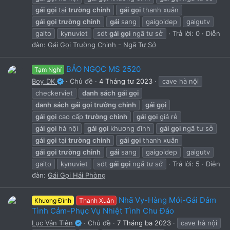
gái
gọi
tại
trường
chinh
gái
gọi
thanh xuân
gái
gọi
trường
chinh
gái
sang
gaigoidep
gaigutv
gaito
kynuviet
sdt
gái
gọi
ngã tư sở
Trả lời: 0
Diễn
đàn:
Gái Gọi Trường Chinh - Ngã Tư Sở
BẢO NGỌC MS 2520
Tạm Nghỉ
Boy_DK
Chủ đề
4 Tháng tư 2023
cave hà nội
checkerviet
danh
sách
gái
gọi
danh
sách
gái
gọi
trường
chinh
gái
gọi
gái
gọi
cao cấp
trường
chinh
gái
gọi
giá rẻ
gái
gọi
hà nội
gái
gọi
khương đình
gái
gọi
ngã tư sở
gái
gọi
tại
trường
chinh
gái
gọi
thanh xuân
gái
gọi
trường
chinh
gái
sang
gaigoidep
gaigutv
gaito
kynuviet
sdt
gái
gọi
ngã tư sở
Trả lời: 5
Diễn
đàn:
Gái Gọi Hải Phòng
Nhã Vy-Hàng Mới-Gái Dâm
Khương Đình
Thanh Xuân
Tình Cảm-Phục Vụ Nhiệt Tình Chu Đáo
Lục Vân Tiên
Chủ đề
7 Tháng ba 2023
cave hà nội