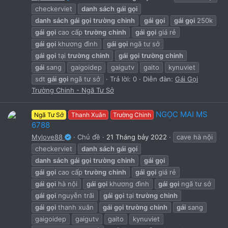
checkerviet
danh
sách
gái
gọi
danh
sách
gái
gọi
trường
chinh
gái
gọi
gái
gọi
250k
gái
gọi
cao cấp
trường
chinh
gái
gọi
giá rẻ
gái
gọi
khương đình
gái
gọi
ngã tư sở
gái
gọi
tại
trường
chinh
gái
gọi
trường
chinh
gái
sang
gaigoidep
gaigutv
gaito
kynuviet
sdt
gái
gọi
ngã tư sở
Trả lời: 0
Diễn đàn:
Gái Gọi
Trường Chinh - Ngã Tư Sở
NGỌC MAI MS
Ngã Tư Sở
Thanh Xuân
Trường Chinh
6788
Mylove88
Chủ đề
21 Tháng bảy 2022
cave hà nội
checkerviet
danh
sách
gái
gọi
danh
sách
gái
gọi
trường
chinh
gái
gọi
gái
gọi
cao cấp
trường
chinh
gái
gọi
giá rẻ
gái
gọi
hà nội
gái
gọi
khương đình
gái
gọi
ngã tư sở
gái
gọi
nguyễn trãi
gái
gọi
tại
trường
chinh
gái
gọi
thanh xuân
gái
gọi
trường
chinh
gái
sang
gaigoidep
gaigutv
gaito
kynuviet