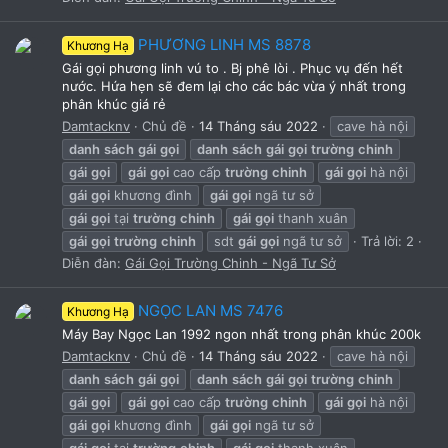
PHƯƠNG LINH MS 8878
Khương Hạ
Gái gọi phương linh vú to . Bj phê lòi . Phục vụ đến hết
nước. Hứa hẹn sẽ đem lại cho các bác vừa ý nhất trong
phân khúc giá rẻ
Damtacknv
Chủ đề
14 Tháng sáu 2022
cave hà nội
danh
sách
gái
gọi
danh
sách
gái
gọi
trường
chinh
gái
gọi
gái
gọi
cao cấp
trường
chinh
gái
gọi
hà nội
gái
gọi
khương đình
gái
gọi
ngã tư sở
gái
gọi
tại
trường
chinh
gái
gọi
thanh xuân
gái
gọi
trường
chinh
sdt
gái
gọi
ngã tư sở
Trả lời: 2
Diễn đàn:
Gái Gọi Trường Chinh - Ngã Tư Sở
NGỌC LAN MS 7476
Khương Hạ
Máy Bay Ngọc Lan 1992 ngon nhất trong phân khúc 200k
Damtacknv
Chủ đề
14 Tháng sáu 2022
cave hà nội
danh
sách
gái
gọi
danh
sách
gái
gọi
trường
chinh
gái
gọi
gái
gọi
cao cấp
trường
chinh
gái
gọi
hà nội
gái
gọi
khương đình
gái
gọi
ngã tư sở
gái
gọi
tại
trường
chinh
gái
gọi
thanh xuân