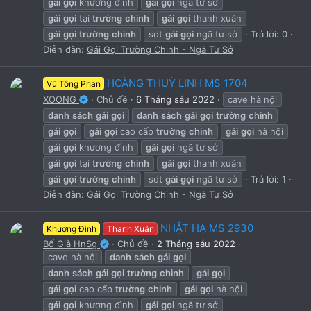
gái
gọi
khương đình
gái
gọi
ngã tư sở
gái
gọi
tại
trường
chinh
gái
gọi
thanh xuân
gái
gọi
trường
chinh
sdt
gái
gọi
ngã tư sở
Trả lời: 0
Diễn đàn:
Gái Gọi Trường Chinh - Ngã Tư Sở
HOÀNG THUỲ LINH MS 1704
Vũ Tông Phan
XOONG
Chủ đề
6 Tháng sáu 2022
cave hà nội
danh
sách
gái
gọi
danh
sách
gái
gọi
trường
chinh
gái
gọi
gái
gọi
cao cấp
trường
chinh
gái
gọi
hà nội
gái
gọi
khương đình
gái
gọi
ngã tư sở
gái
gọi
tại
trường
chinh
gái
gọi
thanh xuân
gái
gọi
trường
chinh
sdt
gái
gọi
ngã tư sở
Trả lời: 1
Diễn đàn:
Gái Gọi Trường Chinh - Ngã Tư Sở
NHẬT HẠ MS 2930
Khương Đình
Thanh Xuân
Bố Già HnSg
Chủ đề
2 Tháng sáu 2022
cave hà nội
danh
sách
gái
gọi
danh
sách
gái
gọi
trường
chinh
gái
gọi
gái
gọi
cao cấp
trường
chinh
gái
gọi
hà nội
gái
gọi
khương đình
gái
gọi
ngã tư sở