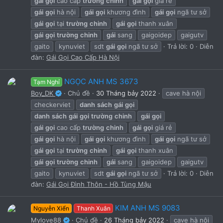
gái
gọi
cao cấp
trường
chinh
gái
gọi
giá rẻ
gái
gọi
hà nội
gái
gọi
khương đình
gái
gọi
ngã tư sở
gái
gọi
tại
trường
chinh
gái
gọi
thanh xuân
gái
gọi
trường
chinh
gái
sang
gaigoidep
gaigutv
gaito
kynuviet
sdt
gái
gọi
ngã tư sở
Trả lời: 0
Diễn
đàn:
Gái Gọi Cao Cấp Hà Nội
NGỌC ANH MS 3673
Tạm Nghỉ
Boy_DK
Chủ đề
30 Tháng bảy 2022
cave hà nội
checkerviet
danh
sách
gái
gọi
danh
sách
gái
gọi
trường
chinh
gái
gọi
gái
gọi
cao cấp
trường
chinh
gái
gọi
giá rẻ
gái
gọi
hà nội
gái
gọi
khương đình
gái
gọi
ngã tư sở
gái
gọi
tại
trường
chinh
gái
gọi
thanh xuân
gái
gọi
trường
chinh
gái
sang
gaigoidep
gaigutv
gaito
kynuviet
sdt
gái
gọi
ngã tư sở
Trả lời: 0
Diễn
đàn:
Gái Gọi Đình Thôn - Hồ Tùng Mậu
KIM ANH MS 9083
Nguyễn Xiển
Thanh Xuân
Mylove88
Chủ đề
26 Tháng bảy 2022
cave hà nội