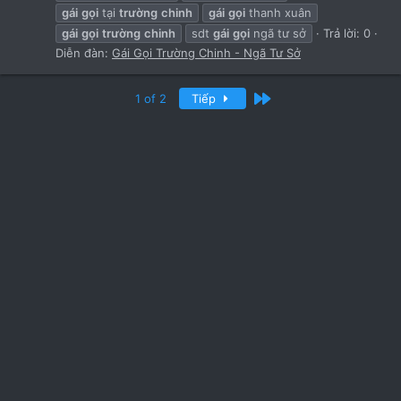
gái
gọi
tại
trường
chinh
gái
gọi
thanh xuân
gái
gọi
trường
chinh
sdt
gái
gọi
ngã tư sở
Trả lời: 0
Diễn đàn:
Gái Gọi Trường Chinh - Ngã Tư Sở
Cuối
1 of 2
Tiếp