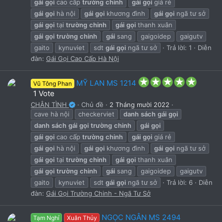
gái
gọi
cao cấp
trường
chinh
gái
gọi
giá rẻ
r
(
gái
gọi
hà nội
gái
gọi
khương đình
gái
gọi
ngã tư sở
s
gái
gọi
tại
trường
chinh
gái
gọi
thanh xuân
)
gái
gọi
trường
chinh
gái
sang
gaigoidep
gaigutv
gaito
kynuviet
sdt
gái
gọi
ngã tư sở
Trả lời: 1
Diễn
đàn:
Gái Gọi Cao Cấp Hà Nội
5
MỸ LAN MS 1214
Vũ Tông Phan
.
1 Vote
0
CHÂN TÌNH
Chủ đề
2 Tháng mười 2022
0
cave hà nội
checkerviet
danh
sách
gái
gọi
s
t
danh
sách
gái
gọi
trường
chinh
gái
gọi
a
gái
gọi
cao cấp
trường
chinh
gái
gọi
giá rẻ
r
gái
gọi
hà nội
gái
gọi
khương đình
gái
gọi
ngã tư sở
(
s
gái
gọi
tại
trường
chinh
gái
gọi
thanh xuân
)
gái
gọi
trường
chinh
gái
sang
gaigoidep
gaigutv
gaito
kynuviet
sdt
gái
gọi
ngã tư sở
Trả lời: 6
Diễn
đàn:
Gái Gọi Trường Chinh - Ngã Tư Sở
NGỌC NGÂN MS 2494
Tạm Nghỉ
Xuân Thủy