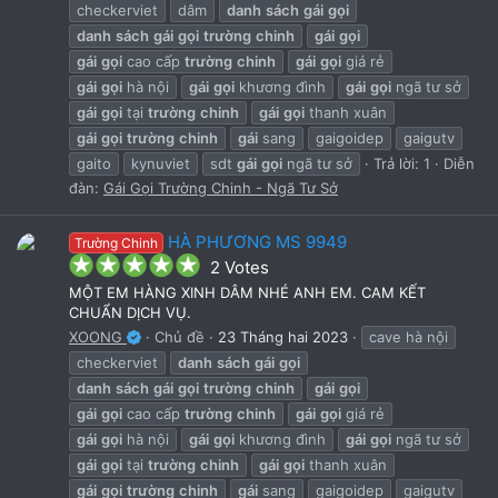
checkerviet
dâm
danh
sách
gái
gọi
danh
sách
gái
gọi
trường
chinh
gái
gọi
gái
gọi
cao cấp
trường
chinh
gái
gọi
giá rẻ
gái
gọi
hà nội
gái
gọi
khương đình
gái
gọi
ngã tư sở
gái
gọi
tại
trường
chinh
gái
gọi
thanh xuân
gái
gọi
trường
chinh
gái
sang
gaigoidep
gaigutv
gaito
kynuviet
sdt
gái
gọi
ngã tư sở
Trả lời: 1
Diễn
đàn:
Gái Gọi Trường Chinh - Ngã Tư Sở
HÀ PHƯƠNG MS 9949
Trường Chinh
5
2 Votes
.
MỘT EM HÀNG XINH DÂM NHÉ ANH EM. CAM KẾT
0
CHUẨN DỊCH VỤ.
0
XOONG
Chủ đề
23 Tháng hai 2023
cave hà nội
s
t
checkerviet
danh
sách
gái
gọi
a
danh
sách
gái
gọi
trường
chinh
gái
gọi
r
gái
gọi
cao cấp
trường
chinh
gái
gọi
giá rẻ
(
s
gái
gọi
hà nội
gái
gọi
khương đình
gái
gọi
ngã tư sở
)
gái
gọi
tại
trường
chinh
gái
gọi
thanh xuân
gái
gọi
trường
chinh
gái
sang
gaigoidep
gaigutv