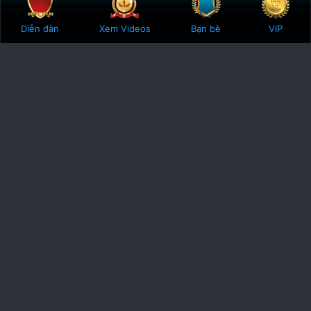
Bên trên
Botto
Diễn đàn
Xem Videos
Bạn bè
VIP
Phodacbiet.club
Được ra đời vào năm 2016, Phodacbiet.club mang sứ mệnh gắn kết
các checker trên khắp đât nước. Cùng chia sẻ, cùng đánh giá nhận
định, cùng góp sức xây dựng một cộng động checker mạnh mẽ.
Góp phần đưa gai goi ha noi, gai goi sai gon, gai goi da nang, gai goi
hai phong, gai goi viet nam đến với tất cả các anh em yêu tình dục
trên khắp Việt Nam.
Gái Gọi Hà Nội