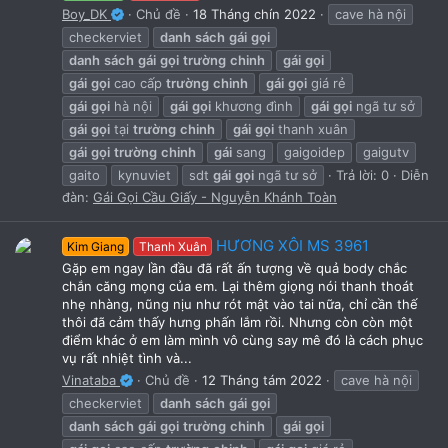
Boy_DK
Chủ đề
18 Tháng chín 2022
cave hà nội
checkerviet
danh
sách
gái
gọi
danh
sách
gái
gọi
trường
chinh
gái
gọi
gái
gọi
cao cấp
trường
chinh
gái
gọi
giá rẻ
gái
gọi
hà nội
gái
gọi
khương đình
gái
gọi
ngã tư sở
gái
gọi
tại
trường
chinh
gái
gọi
thanh xuân
gái
gọi
trường
chinh
gái
sang
gaigoidep
gaigutv
gaito
kynuviet
sdt
gái
gọi
ngã tư sở
Trả lời: 0
Diễn
đàn:
Gái Gọi Cầu Giấy - Nguyễn Khánh Toàn
HƯƠNG XÔI MS 3961
Kim Giang
Thanh Xuân
Gặp em ngay lần đầu đã rất ấn tượng về quả body chắc
chắn căng mọng của em. Lại thêm giọng nói thanh thoát
nhẹ nhàng, nũng nịu như rót mật vào tai nữa, chỉ cần thế
thôi đã cảm thấy hưng phấn lắm rồi. Nhưng còn còn một
điểm khác ở em làm mình vô cùng say mê đó là cách phục
vụ rất nhiệt tình và...
Vinataba
Chủ đề
12 Tháng tám 2022
cave hà nội
checkerviet
danh
sách
gái
gọi
danh
sách
gái
gọi
trường
chinh
gái
gọi