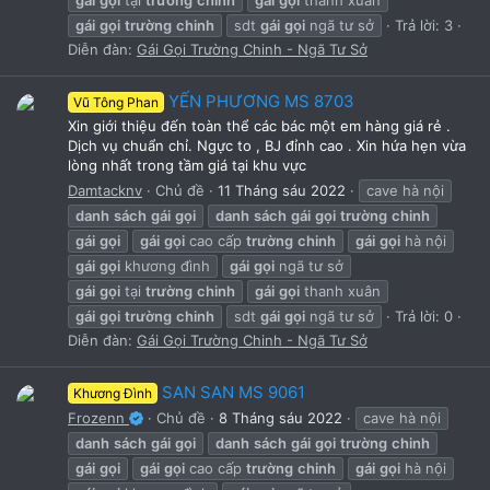
gái
gọi
trường
chinh
sdt
gái
gọi
ngã tư sở
Trả lời: 3
Diễn đàn:
Gái Gọi Trường Chinh - Ngã Tư Sở
YẾN PHƯƠNG MS 8703
Vũ Tông Phan
Xin giới thiệu đến toàn thể các bác một em hàng giá rẻ .
Dịch vụ chuẩn chỉ. Ngực to , BJ đỉnh cao . Xin hứa hẹn vừa
lòng nhất trong tầm giá tại khu vực
Damtacknv
Chủ đề
11 Tháng sáu 2022
cave hà nội
danh
sách
gái
gọi
danh
sách
gái
gọi
trường
chinh
gái
gọi
gái
gọi
cao cấp
trường
chinh
gái
gọi
hà nội
gái
gọi
khương đình
gái
gọi
ngã tư sở
gái
gọi
tại
trường
chinh
gái
gọi
thanh xuân
gái
gọi
trường
chinh
sdt
gái
gọi
ngã tư sở
Trả lời: 0
Diễn đàn:
Gái Gọi Trường Chinh - Ngã Tư Sở
SAN SAN MS 9061
Khương Đình
Frozenn
Chủ đề
8 Tháng sáu 2022
cave hà nội
danh
sách
gái
gọi
danh
sách
gái
gọi
trường
chinh
gái
gọi
gái
gọi
cao cấp
trường
chinh
gái
gọi
hà nội