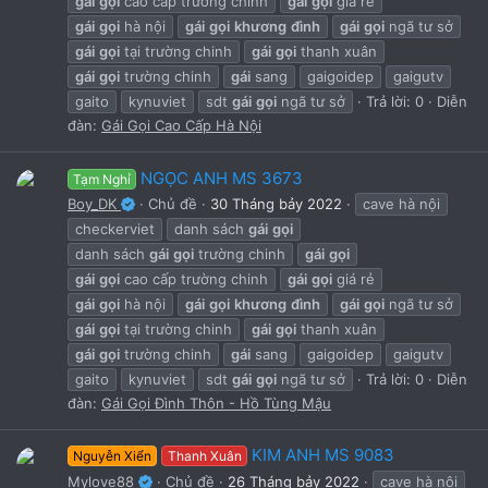
gái
gọi
cao cấp trường chinh
gái
gọi
giá rẻ
gái
gọi
hà nội
gái
gọi
khương
đình
gái
gọi
ngã tư sở
gái
gọi
tại trường chinh
gái
gọi
thanh xuân
gái
gọi
trường chinh
gái
sang
gaigoidep
gaigutv
gaito
kynuviet
sdt
gái
gọi
ngã tư sở
Trả lời: 0
Diễn
đàn:
Gái Gọi Cao Cấp Hà Nội
NGỌC ANH MS 3673
Tạm Nghỉ
Boy_DK
Chủ đề
30 Tháng bảy 2022
cave hà nội
checkerviet
danh sách
gái
gọi
danh sách
gái
gọi
trường chinh
gái
gọi
gái
gọi
cao cấp trường chinh
gái
gọi
giá rẻ
gái
gọi
hà nội
gái
gọi
khương
đình
gái
gọi
ngã tư sở
gái
gọi
tại trường chinh
gái
gọi
thanh xuân
gái
gọi
trường chinh
gái
sang
gaigoidep
gaigutv
gaito
kynuviet
sdt
gái
gọi
ngã tư sở
Trả lời: 0
Diễn
đàn:
Gái Gọi Đình Thôn - Hồ Tùng Mậu
KIM ANH MS 9083
Nguyễn Xiển
Thanh Xuân
Mylove88
Chủ đề
26 Tháng bảy 2022
cave hà nội