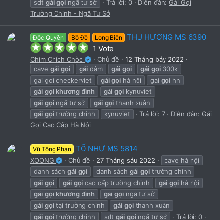
sdt
gái
gọi
ngã tư sở
Trả lời: 0
Diễn đàn:
Gái Gọi
Trường Chinh - Ngã Tư Sở
THU HƯƠNG MS 6390
Độc Quyền
Bồ Đề
Long Biên
5
1 Vote
.
Chim Chích Chòe
Chủ đề
12 Tháng bảy 2022
0
cave
gái
gọi
gái
dâm
gái
gọi
gái
gọi
300k
0
s
gai goi checkerviet
gái
gọi
hà nội
gai
gọi
hn
t
gái
gọi
khương
đình
gái
gọi
kynuviet
a
gái
gọi
ngã tư sở
gái
gọi
thanh xuân
r
gái
gọi
trường chinh
kynuviet
Trả lời: 7
Diễn đàn:
Gái
(
s
Gọi Cao Cấp Hà Nội
)
TỐ NHƯ MS 5814
Vũ Tông Phan
XOONG
Chủ đề
27 Tháng sáu 2022
cave hà nội
danh sách
gái
gọi
danh sách
gái
gọi
trường chinh
gái
gọi
gái
gọi
cao cấp trường chinh
gái
gọi
hà nội
gái
gọi
khương
đình
gái
gọi
ngã tư sở
gái
gọi
tại trường chinh
gái
gọi
thanh xuân
gái
gọi
trường chinh
sdt
gái
gọi
ngã tư sở
Trả lời: 0