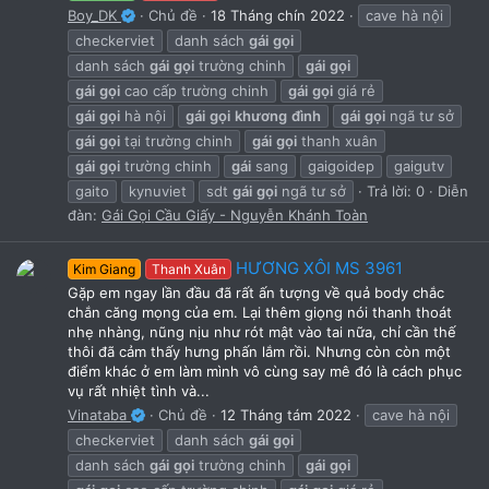
Boy_DK
Chủ đề
18 Tháng chín 2022
cave hà nội
checkerviet
danh sách
gái
gọi
danh sách
gái
gọi
trường chinh
gái
gọi
gái
gọi
cao cấp trường chinh
gái
gọi
giá rẻ
gái
gọi
hà nội
gái
gọi
khương
đình
gái
gọi
ngã tư sở
gái
gọi
tại trường chinh
gái
gọi
thanh xuân
gái
gọi
trường chinh
gái
sang
gaigoidep
gaigutv
gaito
kynuviet
sdt
gái
gọi
ngã tư sở
Trả lời: 0
Diễn
đàn:
Gái Gọi Cầu Giấy - Nguyễn Khánh Toàn
HƯƠNG XÔI MS 3961
Kim Giang
Thanh Xuân
Gặp em ngay lần đầu đã rất ấn tượng về quả body chắc
chắn căng mọng của em. Lại thêm giọng nói thanh thoát
nhẹ nhàng, nũng nịu như rót mật vào tai nữa, chỉ cần thế
thôi đã cảm thấy hưng phấn lắm rồi. Nhưng còn còn một
điểm khác ở em làm mình vô cùng say mê đó là cách phục
vụ rất nhiệt tình và...
Vinataba
Chủ đề
12 Tháng tám 2022
cave hà nội
checkerviet
danh sách
gái
gọi
danh sách
gái
gọi
trường chinh
gái
gọi