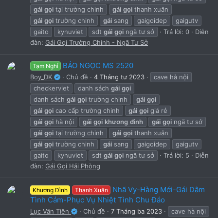
gái
gọi
tại trường chinh
gái
gọi
thanh xuân
gái
gọi
trường chinh
gái
sang
gaigoidep
gaigutv
gaito
kynuviet
sdt
gái
gọi
ngã tư sở
Trả lời: 0
Diễn
đàn:
Gái Gọi Trường Chinh - Ngã Tư Sở
BẢO NGỌC MS 2520
Tạm Nghỉ
Boy_DK
Chủ đề
4 Tháng tư 2023
cave hà nội
checkerviet
danh sách
gái
gọi
danh sách
gái
gọi
trường chinh
gái
gọi
gái
gọi
cao cấp trường chinh
gái
gọi
giá rẻ
gái
gọi
hà nội
gái
gọi
khương
đình
gái
gọi
ngã tư sở
gái
gọi
tại trường chinh
gái
gọi
thanh xuân
gái
gọi
trường chinh
gái
sang
gaigoidep
gaigutv
gaito
kynuviet
sdt
gái
gọi
ngã tư sở
Trả lời: 5
Diễn
đàn:
Gái Gọi Hải Phòng
Nhã Vy-Hàng Mới-Gái Dâm
Khương Đình
Thanh Xuân
Tình Cảm-Phục Vụ Nhiệt Tình Chu Đáo
Lục Vân Tiên
Chủ đề
7 Tháng ba 2023
cave hà nội