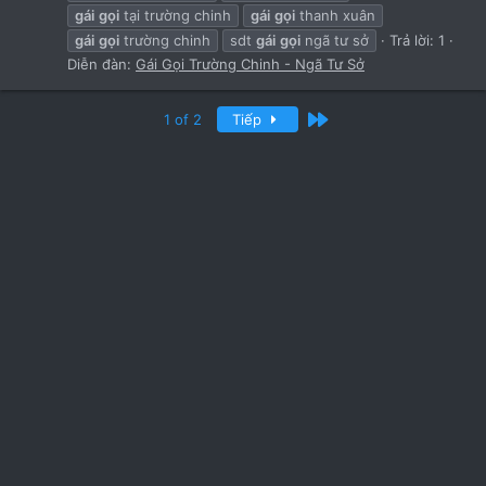
gái
gọi
tại trường chinh
gái
gọi
thanh xuân
gái
gọi
trường chinh
sdt
gái
gọi
ngã tư sở
Trả lời: 1
Diễn đàn:
Gái Gọi Trường Chinh - Ngã Tư Sở
Cuối
1 of 2
Tiếp