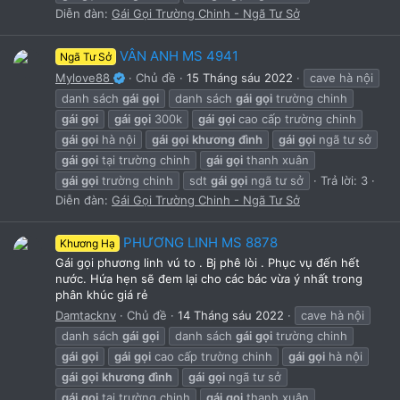
Diễn đàn:
Gái Gọi Trường Chinh - Ngã Tư Sở
VÂN ANH MS 4941
Ngã Tư Sở
Mylove88
Chủ đề
15 Tháng sáu 2022
cave hà nội
danh sách
gái
gọi
danh sách
gái
gọi
trường chinh
gái
gọi
gái
gọi
300k
gái
gọi
cao cấp trường chinh
gái
gọi
hà nội
gái
gọi
khương
đình
gái
gọi
ngã tư sở
gái
gọi
tại trường chinh
gái
gọi
thanh xuân
gái
gọi
trường chinh
sdt
gái
gọi
ngã tư sở
Trả lời: 3
Diễn đàn:
Gái Gọi Trường Chinh - Ngã Tư Sở
PHƯƠNG LINH MS 8878
Khương Hạ
Gái gọi phương linh vú to . Bj phê lòi . Phục vụ đến hết
nước. Hứa hẹn sẽ đem lại cho các bác vừa ý nhất trong
phân khúc giá rẻ
Damtacknv
Chủ đề
14 Tháng sáu 2022
cave hà nội
danh sách
gái
gọi
danh sách
gái
gọi
trường chinh
gái
gọi
gái
gọi
cao cấp trường chinh
gái
gọi
hà nội
gái
gọi
khương
đình
gái
gọi
ngã tư sở
gái
gọi
tại trường chinh
gái
gọi
thanh xuân