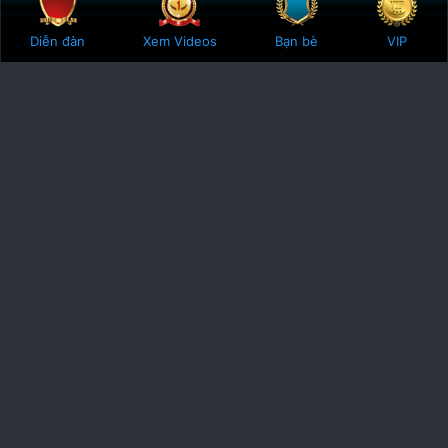
Bên trên
Botto
Diễn đàn
Xem Videos
Bạn bè
VIP
Phodacbiet.club
Được ra đời vào năm 2016, Phodacbiet.club mang sứ mệnh gắn kết
các checker trên khắp đât nước. Cùng chia sẻ, cùng đánh giá nhận
định, cùng góp sức xây dựng một cộng động checker mạnh mẽ.
Góp phần đưa gai goi ha noi, gai goi sai gon, gai goi da nang, gai goi
hai phong, gai goi viet nam đến với tất cả các anh em yêu tình dục
trên khắp Việt Nam.
Gái Gọi Hà Nội