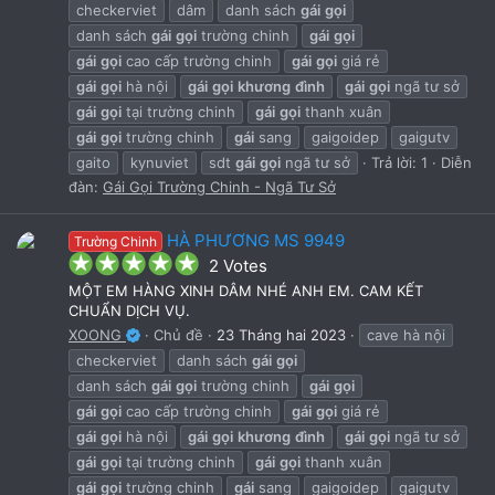
checkerviet
dâm
danh sách
gái
gọi
danh sách
gái
gọi
trường chinh
gái
gọi
gái
gọi
cao cấp trường chinh
gái
gọi
giá rẻ
gái
gọi
hà nội
gái
gọi
khương
đình
gái
gọi
ngã tư sở
gái
gọi
tại trường chinh
gái
gọi
thanh xuân
gái
gọi
trường chinh
gái
sang
gaigoidep
gaigutv
gaito
kynuviet
sdt
gái
gọi
ngã tư sở
Trả lời: 1
Diễn
đàn:
Gái Gọi Trường Chinh - Ngã Tư Sở
HÀ PHƯƠNG MS 9949
Trường Chinh
5
2 Votes
.
MỘT EM HÀNG XINH DÂM NHÉ ANH EM. CAM KẾT
0
CHUẨN DỊCH VỤ.
0
XOONG
Chủ đề
23 Tháng hai 2023
cave hà nội
s
t
checkerviet
danh sách
gái
gọi
a
danh sách
gái
gọi
trường chinh
gái
gọi
r
gái
gọi
cao cấp trường chinh
gái
gọi
giá rẻ
(
s
gái
gọi
hà nội
gái
gọi
khương
đình
gái
gọi
ngã tư sở
)
gái
gọi
tại trường chinh
gái
gọi
thanh xuân
gái
gọi
trường chinh
gái
sang
gaigoidep
gaigutv