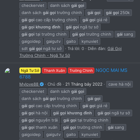
checkerviet
danh sách
gái
gọi
danh sách
gái
gọi
trường chinh
gái
gọi
gái
gọi
250k
gái
gọi
cao cấp trường chinh
gái
gọi
giá rẻ
gái
gọi
khương
đình
gái
gọi
ngã tư sở
gái
gọi
tại trường chinh
gái
gọi
trường chinh
gái
sang
gaigoidep
gaigutv
gaito
kynuviet
sdt
gái
gọi
ngã tư sở
Trả lời: 0
Diễn đàn:
Gái Gọi
Trường Chinh - Ngã Tư Sở
NGỌC MAI MS
Ngã Tư Sở
Thanh Xuân
Trường Chinh
6788
Mylove88
Chủ đề
21 Tháng bảy 2022
cave hà nội
checkerviet
danh sách
gái
gọi
danh sách
gái
gọi
trường chinh
gái
gọi
gái
gọi
cao cấp trường chinh
gái
gọi
giá rẻ
gái
gọi
hà nội
gái
gọi
khương
đình
gái
gọi
ngã tư sở
gái
gọi
nguyễn trãi
gái
gọi
tại trường chinh
gái
gọi
thanh xuân
gái
gọi
trường chinh
gái
sang
gaigoidep
gaigutv
gaito
kynuviet