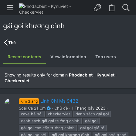
gái gọi khương đình
Thẻ
Recent contents
View information
Top users
Showing results only for domain
Phodacbiet - Kynuviet -
Checkerviet
Linh Chi Ms 9432
Kim Giang
Soái Ca 21 Cm
Chủ đề
1 Tháng bảy 2023
cave hà nội
checkerviet
danh sách
gái
gọi
danh sách
gái
gọi
trường chinh
gái
gọi
gái
gọi
cao cấp trường chinh
gái
gọi
giá rẻ
gái
gọi
hà nội
gái
gọi
khương
đình
gái
gọi
ngã tư sở