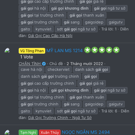
gái
gọi
cao cấp trường chinh
gái
gọi
giá rẻ
r
(
gái
gọi
hà nội
gái
gọi
khương
đình
gái
gọi
ngã tư sở
s
gái
gọi
tại trường chinh
gái
gọi
thanh xuân
)
gái
gọi
trường chinh
gái
sang
gaigoidep
gaigutv
gaito
kynuviet
sdt
gái
gọi
ngã tư sở
Trả lời: 1
Diễn
đàn:
Gái Gọi Cao Cấp Hà Nội
5
MỸ LAN MS 1214
Vũ Tông Phan
.
1 Vote
0
CHÂN TÌNH
Chủ đề
2 Tháng mười 2022
0
cave hà nội
checkerviet
danh sách
gái
gọi
s
t
danh sách
gái
gọi
trường chinh
gái
gọi
a
gái
gọi
cao cấp trường chinh
gái
gọi
giá rẻ
r
gái
gọi
hà nội
gái
gọi
khương
đình
gái
gọi
ngã tư sở
(
s
gái
gọi
tại trường chinh
gái
gọi
thanh xuân
)
gái
gọi
trường chinh
gái
sang
gaigoidep
gaigutv
gaito
kynuviet
sdt
gái
gọi
ngã tư sở
Trả lời: 6
Diễn
đàn:
Gái Gọi Trường Chinh - Ngã Tư Sở
NGỌC NGÂN MS 2494
Tạm Nghỉ
Xuân Thủy