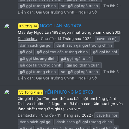
gái
gọi
trường chinh
sdt
gái
gọi
ngã tư sở
Trả lời: 2
Diễn đàn:
Gái Gọi Trường Chinh - Ngã Tư Sở
NGỌC LAN MS 7476
Khương Hạ
Máy Bay Ngọc Lan 1992 ngon nhất trong phân khúc 200k
Damtacknv
Chủ đề
14 Tháng sáu 2022
cave hà nội
danh sách
gái
gọi
danh sách
gái
gọi
trường chinh
gái
gọi
gái
gọi
cao cấp trường chinh
gái
gọi
hà nội
gái
gọi
khương
đình
gái
gọi
ngã tư sở
gái
gọi
tại trường chinh
gái
gọi
thanh xuân
gái
gọi
trường chinh
sdt
gái
gọi
ngã tư sở
Trả lời: 3
Diễn đàn:
Gái Gọi Trường Chinh - Ngã Tư Sở
YẾN PHƯƠNG MS 8703
Vũ Tông Phan
Xin giới thiệu đến toàn thể các bác một em hàng giá rẻ .
Dịch vụ chuẩn chỉ. Ngực to , BJ đỉnh cao . Xin hứa hẹn vừa
lòng nhất trong tầm giá tại khu vực
Damtacknv
Chủ đề
11 Tháng sáu 2022
cave hà nội
danh sách
gái
gọi
danh sách
gái
gọi
trường chinh
gái
gọi
gái
gọi
cao cấp trường chinh
gái
gọi
hà nội