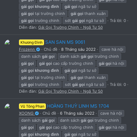
gái
gọi
khương
đình
gái
gọi
ngã tư sở
gái
gọi
tại trường chinh
gái
gọi
thanh xuân
gái
gọi
trường chinh
sdt
gái
gọi
ngã tư sở
Trả lời: 0
Diễn đàn:
Gái Gọi Trường Chinh - Ngã Tư Sở
SAN SAN MS 9061
Khương Đình
Frozenn
Chủ đề
8 Tháng sáu 2022
cave hà nội
danh sách
gái
gọi
danh sách
gái
gọi
trường chinh
gái
gọi
gái
gọi
cao cấp trường chinh
gái
gọi
hà nội
gái
gọi
khương
đình
gái
gọi
ngã tư sở
gái
gọi
tại trường chinh
gái
gọi
thanh xuân
gái
gọi
trường chinh
sdt
gái
gọi
ngã tư sở
Trả lời: 0
Diễn đàn:
Gái Gọi Trường Chinh - Ngã Tư Sở
HOÀNG THUỲ LINH MS 1704
Vũ Tông Phan
XOONG
Chủ đề
6 Tháng sáu 2022
cave hà nội
danh sách
gái
gọi
danh sách
gái
gọi
trường chinh
gái
gọi
gái
gọi
cao cấp trường chinh
gái
gọi
hà nội
gái
gọi
khương
đình
gái
gọi
ngã tư sở