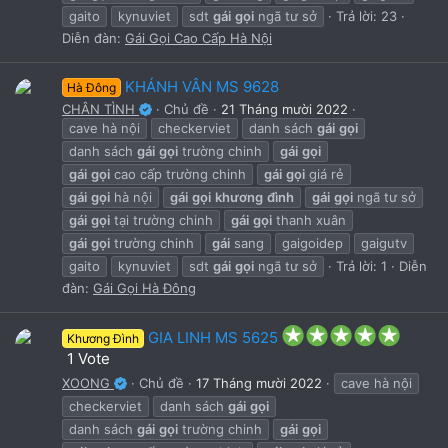
gaito
kynuviet
sdt
gái
gọi
ngã tư sở
Trả lời: 23
Diễn đàn:
Gái Gọi Cao Cấp Hà Nội
KHÁNH VÂN MS 9628
Hà Đông
CHÂN TÌNH
Chủ đề
21 Tháng mười 2022
cave hà nội
checkerviet
danh sách
gái
gọi
danh sách
gái
gọi
trường chinh
gái
gọi
gái
gọi
cao cấp trường chinh
gái
gọi
giá rẻ
gái
gọi
hà nội
gái
gọi
khương
đình
gái
gọi
ngã tư sở
gái
gọi
tại trường chinh
gái
gọi
thanh xuân
gái
gọi
trường chinh
gái
sang
gaigoidep
gaigutv
gaito
kynuviet
sdt
gái
gọi
ngã tư sở
Trả lời: 1
Diễn
đàn:
Gái Gọi Hà Đông
5
GIA LINH MS 5625
Khương Đình
.
1 Vote
0
XOONG
Chủ đề
17 Tháng mười 2022
cave hà nội
0
s
checkerviet
danh sách
gái
gọi
t
danh sách
gái
gọi
trường chinh
gái
gọi
a