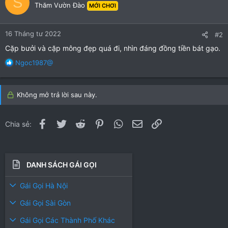
S
Thăm Vườn Đào
i
MỚI CHƠI
o
n
16 Tháng tư 2022
s
#2
:
Cặp bưởi và cặp mông đẹp quá đi, nhìn đáng đồng tiền bát gạo.
R
Ngoc1987@
e
a
c
Không mở trả lời sau này.
t
i
o
Facebook
Twitter
Reddit
Pinterest
WhatsApp
Email
Link
Chia sẻ:
n
s
:
DANH SÁCH GÁI GỌI
Gái Gọi Hà Nội
Gái Gọi Sài Gòn
Gái Gọi Các Thành Phố Khác