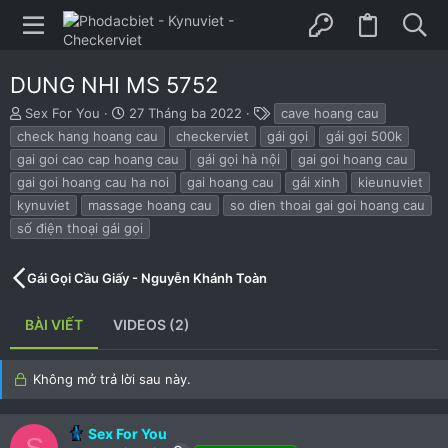
DUNG NHI MS 5752
B
N
T
Sex For You
27 Tháng ba 2022
cave hoang cau
ắ
g
h
check hang hoang cau
checkerviet
gái gọi
gái gọi 500k
t
à
ẻ
gai goi cao cap hoang cau
gái gọi hà nội
gai goi hoang cau
đ
y
gai goi hoang cau ha noi
gai hoang cau
gái xinh
kieunuviet
ầ
b
u
ắ
kynuviet
massage hoang cau
so dien thoai gai goi hoang cau
t
số điện thoại gái gọi
đ
ầ
u
Gái Gọi Cầu Giấy - Nguyễn Khánh Toàn
BÀI VIẾT
VIDEOS (2)
Không mở trả lời sau này.
Sex For You
S