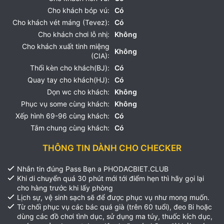
Cho khách bóp vú:
Có
Cho khách vét máng (Tevez):
Có
Cho khách chơi lỗ nhị:
Không
Cho khách xuất tinh miệng
Không
(CIA):
Thổi kèn cho khách(BJ):
Có
Quay tay cho khách(HJ):
Có
Dọn wc cho khách:
Không
Phục vụ some cùng khách:
Không
Xếp hình 69-96 cùng khách:
Có
Tắm chung cùng khách:
Có
THÔNG TIN DÀNH CHO CHECKER
Nhắn tin đúng Pass Bạn a PHODACBIET.CLUB
Khi di chuyển quá 30 phút mới tới điểm hẹn thì hãy gọi lại
cho hàng trước khi lấy phòng
Lịch sự, vệ sinh sạch sẽ để được phục vụ như mong muốn.
Từ chối phục vụ các bác quá già (trên 60 tuổi), đeo Bi hoặc
dùng các đồ chơi tình dục, sử dụng ma túy, thuốc kích dục,