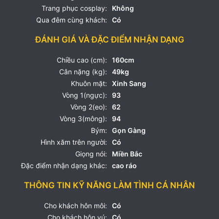
Trang phục cosplay:
Không
Qua đêm cùng khách:
Có
ĐÁNH GIÁ VÀ ĐẶC ĐIỂM NHẬN DẠNG
Chiều cao (cm):
160cm
Cân nặng (kg):
49kg
Khuôn mặt:
Xinh Sang
Vòng 1(ngực):
93
Vòng 2(eo):
62
Vòng 3(mông):
94
Bým:
Gọn Gàng
Hình xăm trên người:
Có
Giọng nói:
Miền Bắc
Đặc điểm nhận dạng khác:
cao ráo
THÔNG TIN KỸ NĂNG LÀM TÌNH CÁ NHÂN
Cho khách hôn môi:
Có
Cho khách hôn vú:
Có