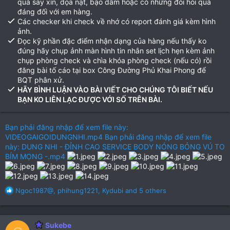
quá say xỉn, dọa nạt, bạo dâm hoặc có những đòi hỏi quá
đáng đối với em hàng.
Các checker khi check về nhớ có report đánh giá kèm hình
ảnh.
Đọc kỹ phần đặc điểm nhận dạng của hàng nếu thấy ko
đúng hãy chụp ảnh màn hình tin nhắn set lịch hẹn kèm ảnh
chụp phòng check và chìa khóa phòng check (nếu có) rồi
đăng bài tố cáo tại box Công Đường Phủ Khai Phong để
BQT phân xử.
HÃY BÌNH LUẬN VÀO BÀI VIẾT CHO CHÚNG TÔI BIẾT NẾU
BẠN KO LIÊN LẠC ĐƯỢC VỚI SỐ TRÊN BÀI.
Bạn phải đăng nhập để xem file này:
VIDEOGAIGOIDUNGNHI.mp4
Bạn phải đăng nhập để xem file
này: DUNG NHI - ĐỈNH CAO SERVICE BODY NÓNG BỎNG VÚ TO
BÍM MỌNG -.mp4
R
Ngoc1987@
,
phihung1221
,
Kydubi
and 5 others
e
a
c
Sukebe
t