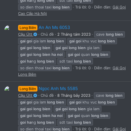
goi
ha
ng
long
bien
sdt taxi
long
bien
so dien thoai taxi
long
bien
Trả lời: 0
Diễn đàn:
Gái Gọi
Cao Cấp Hà Nội
An An Ms 6053
Long Biên
Cậu Útt
Chủ đề
2 Tháng tám 2023
cave
long
bien
gai
goi
gia lam
long
bien
gai
goi
khu vuc
long
bien
gai
goi
long
bien
gai
goi
long
bien
gia lam
gai
goi
long
bien
ha
noi
gai
goi
quan
long
bien
goi
ha
ng
long
bien
sdt taxi
long
bien
so dien thoai taxi
long
bien
Trả lời: 0
Diễn đàn:
Gái Gọi
Long Biên
Ngọc Anh Ms 5585
Long Biên
Cậu Útt
Chủ đề
8 Tháng bảy 2023
cave
long
bien
gai
goi
gia lam
long
bien
gai
goi
khu vuc
long
bien
gai
goi
long
bien
gai
goi
long
bien
gia lam
gai
goi
long
bien
ha
noi
gai
goi
quan
long
bien
goi
ha
ng
long
bien
sdt taxi
long
bien
so dien thoai taxi
long
bien
Trả lời: 0
Diễn đàn:
Gái Gọi