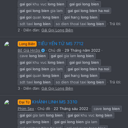
s
gai
goi
khu vuc
long
bien
gai
goi
long
bien
t
gai
goi
long
bien
gia lam
gai
goi
long
bien
ha
noi
a
gai
goi
quan
long
bien
goi
ha
ng
long
bien
r
sdt taxi
long
bien
so dien thoai taxi
long
bien
Trả lời:
(
s
2
Diễn đàn:
Gái Gọi Long Biên
)
TIỂU YẾN TỬ MS 7712
Long Biên
Bố Già HnSg
Chủ đề
29 Tháng năm 2022
cave
long
bien
gai
goi
gia lam
long
bien
gai
goi
khu vuc
long
bien
gai
goi
long
bien
gai
goi
long
bien
gia lam
gai
goi
long
bien
ha
noi
gai
goi
quan
long
bien
goi
ha
ng
long
bien
sdt taxi
long
bien
so dien thoai taxi
long
bien
Trả lời:
3
Diễn đàn:
Gái Gọi Long Biên
KHÁNH LINH MS 3310
Đại Từ
Phim Sex
Chủ đề
22 Tháng sáu 2022
cave
long
bien
gai
goi
gia lam
long
bien
gai
goi
khu vuc
long
bien
gai
goi
long
bien
gai
goi
long
bien
gia lam