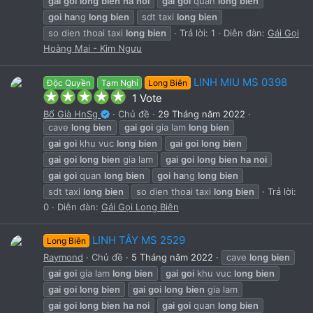
gai
goi
long
bien
ha
noi
gai
goi
quan
long
bien
goi
ha
ng
long
bien
sdt taxi
long
bien
so dien thoai taxi
long
bien
Trả lời: 1
Diễn đàn:
Gái Gọi
Hoàng Mai - Kim Ngưu
LINH MIU MS 0398
Độc Quyền
Tạm Nghỉ
Long Biên
5
1 Vote
.
Bố Già HnSg
Chủ đề
29 Tháng năm 2022
0
cave
long
bien
gai
goi
gia lam
long
bien
0
s
gai
goi
khu vuc
long
bien
gai
goi
long
bien
t
gai
goi
long
bien
gia lam
gai
goi
long
bien
ha
noi
a
gai
goi
quan
long
bien
goi
ha
ng
long
bien
r
sdt taxi
long
bien
so dien thoai taxi
long
bien
Trả lời:
(
s
0
Diễn đàn:
Gái Gọi Long Biên
)
LINH TÂY MS 2529
Long Biên
Raymond
Chủ đề
5 Tháng năm 2022
cave
long
bien
gai
goi
gia lam
long
bien
gai
goi
khu vuc
long
bien
gai
goi
long
bien
gai
goi
long
bien
gia lam
gai
goi
long
bien
ha
noi
gai
goi
quan
long
bien