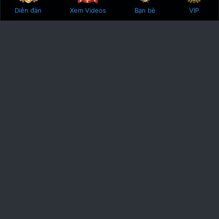
Bên trên
Botto
Diễn đàn
Xem Videos
Bạn bè
VIP
Phodacbiet.club
Được ra đời vào năm 2016, Phodacbiet.club mang sứ mệnh gắn kết
các checker trên khắp đât nước. Cùng chia sẻ, cùng đánh giá nhận
định, cùng góp sức xây dựng một cộng động checker mạnh mẽ.
Góp phần đưa gai goi ha noi, gai goi sai gon, gai goi da nang, gai goi
hai phong, gai goi viet nam đến với tất cả các anh em yêu tình dục
trên khắp Việt Nam.
Gái Gọi Hà Nội