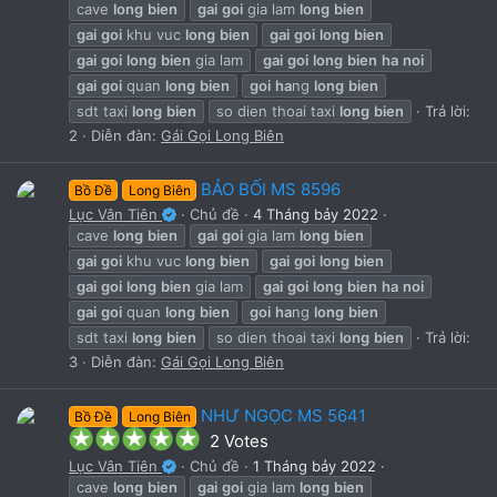
cave
long
bien
gai
goi
gia lam
long
bien
gai
goi
khu vuc
long
bien
gai
goi
long
bien
gai
goi
long
bien
gia lam
gai
goi
long
bien
ha
noi
gai
goi
quan
long
bien
goi
ha
ng
long
bien
sdt taxi
long
bien
so dien thoai taxi
long
bien
Trả lời:
2
Diễn đàn:
Gái Gọi Long Biên
BẢO BỐI MS 8596
Bồ Đề
Long Biên
Lục Vân Tiên
Chủ đề
4 Tháng bảy 2022
cave
long
bien
gai
goi
gia lam
long
bien
gai
goi
khu vuc
long
bien
gai
goi
long
bien
gai
goi
long
bien
gia lam
gai
goi
long
bien
ha
noi
gai
goi
quan
long
bien
goi
ha
ng
long
bien
sdt taxi
long
bien
so dien thoai taxi
long
bien
Trả lời:
3
Diễn đàn:
Gái Gọi Long Biên
NHƯ NGỌC MS 5641
Bồ Đề
Long Biên
5
2 Votes
.
Lục Vân Tiên
Chủ đề
1 Tháng bảy 2022
0
cave
long
bien
gai
goi
gia lam
long
bien
0