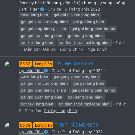
làm máy bác thất vọng, gặp và tận hưởng sự sung sướng
DarkTTiger
Chủ đề
9 Tháng chín 2022
cave
long
bien
gai
goi
gia lam
long
bien
gai
goi
khu vuc
long
bien
gai
goi
long
bien
gai
goi
long
bien
gia lam
gai
goi
long
bien
ha
noi
gai
goi
quan
long
bien
goi
ha
ng
long
bien
sdt taxi
long
bien
so dien thoai taxi
long
bien
Trả lời:
1
Diễn đàn:
Gái Gọi Trường Chinh - Ngã Tư Sở
YẾN NHI MS 6238
Bồ Đề
Long Biên
Lục Vân Tiên
Chủ đề
4 Tháng bảy 2022
cave
long
bien
gai
goi
gia lam
long
bien
gai
goi
khu vuc
long
bien
gai
goi
long
bien
gai
goi
long
bien
gia lam
gai
goi
long
bien
ha
noi
gai
goi
quan
long
bien
goi
ha
ng
long
bien
sdt taxi
long
bien
so dien thoai taxi
long
bien
Trả lời:
2
Diễn đàn:
Gái Gọi Long Biên
THU THẢO MS 9803
Bồ Đề
Long Biên
Lục Vân Tiên
Chủ đề
4 Tháng bảy 2022