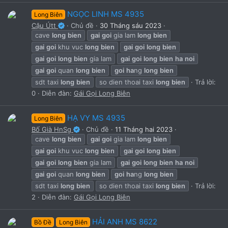
NGỌC LINH MS 4935
Long Biên
Cậu Útt
Chủ đề
30 Tháng sáu 2023
cave
long
bien
gai
goi
gia lam
long
bien
gai
goi
khu vuc
long
bien
gai
goi
long
bien
gai
goi
long
bien
gia lam
gai
goi
long
bien
ha
noi
gai
goi
quan
long
bien
goi
ha
ng
long
bien
sdt taxi
long
bien
so dien thoai taxi
long
bien
Trả lời:
0
Diễn đàn:
Gái Gọi Long Biên
HẠ VY MS 4935
Long Biên
Bố Già HnSg
Chủ đề
11 Tháng hai 2023
cave
long
bien
gai
goi
gia lam
long
bien
gai
goi
khu vuc
long
bien
gai
goi
long
bien
gai
goi
long
bien
gia lam
gai
goi
long
bien
ha
noi
gai
goi
quan
long
bien
goi
ha
ng
long
bien
sdt taxi
long
bien
so dien thoai taxi
long
bien
Trả lời:
2
Diễn đàn:
Gái Gọi Long Biên
HẢI ANH MS 8622
Bồ Đề
Long Biên