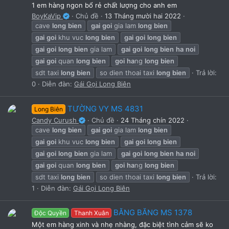
1 em hàng ngon bổ rẻ chất lượng cho anh em
BoyKaVip
Chủ đề
13 Tháng mười hai 2022
cave
long
bien
gai
goi
gia lam
long
bien
gai
goi
khu vuc
long
bien
gai
goi
long
bien
gai
goi
long
bien
gia lam
gai
goi
long
bien
ha
noi
gai
goi
quan
long
bien
goi
ha
ng
long
bien
sdt taxi
long
bien
so dien thoai taxi
long
bien
Trả lời:
0
Diễn đàn:
Gái Gọi Long Biên
TƯỜNG VY MS 4831
Long Biên
Candy Curush
Chủ đề
24 Tháng chín 2022
cave
long
bien
gai
goi
gia lam
long
bien
gai
goi
khu vuc
long
bien
gai
goi
long
bien
gai
goi
long
bien
gia lam
gai
goi
long
bien
ha
noi
gai
goi
quan
long
bien
goi
ha
ng
long
bien
sdt taxi
long
bien
so dien thoai taxi
long
bien
Trả lời:
1
Diễn đàn:
Gái Gọi Long Biên
BĂNG BĂNG MS 1378
Độc Quyền
Thanh Xuân
Một em hàng xinh và nhẹ nhàng, đặc biệt tình cảm sẽ ko