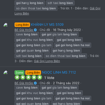
goi
ha
ng
long
bien
sdt taxi
long
bien
so dien thoai taxi
long
bien
Trả lời: 1
Diễn đàn:
Gái Gọi
Long Biên
KHÁNH LY MS 5109
Long Biên
Bố Già HnSg
Chủ đề
16 Tháng bảy 2022
cave
long
bien
gai
goi
gia lam
long
bien
gai
goi
khu vuc
long
bien
gai
goi
long
bien
gai
goi
long
bien
gia lam
gai
goi
long
bien
ha
noi
gai
goi
quan
long
bien
goi
ha
ng
long
bien
sdt taxi
long
bien
so dien thoai taxi
long
bien
Trả lời:
3
Diễn đàn:
Gái Gọi Long Biên
NGỌC LINH MS 7112
Some
Long Biên
5
1 Vote
.
Bố Già HnSg
Chủ đề
2 Tháng sáu 2022
0
cave
long
bien
gai
goi
gia lam
long
bien
0
s
gai
goi
khu vuc
long
bien
gai
goi
long
bien
t
gai
goi
long
bien
gia lam
gai
goi
long
bien
ha
noi
a
gai
goi
quan
long
bien
goi
ha
ng
long
bien