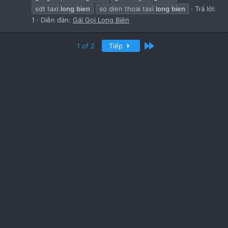
r
sdt taxi
long
bien
so dien thoai taxi
long
bien
Trả lời:
(
s
1
Diễn đàn:
Gái Gọi Long Biên
)
Cuối
1 of 2
Tiếp