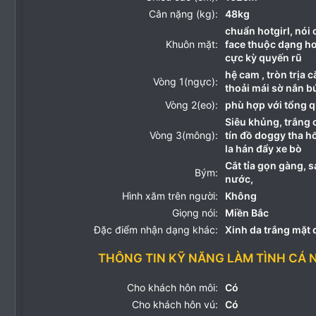
Cân nặng (kg):
48kg
chuẩn hotgirl, nói
Khuôn mặt:
face thuộc dạng ho
cực kỳ quyến rũ
hệ cam , tròn trịa
Vòng 1(ngực):
thoải mái sờ nắn b
Vòng 2(eo):
phù hợp với tổng q
Siêu khủng, trắng 
Vòng 3(mông):
tín đồ doggy tha hổ
la hán đẩy xe bò
Cắt tỉa gọn gàng,
Bým:
nước,
Hình xăm trên người:
Không
Giọng nói:
Miền Bắc
Đặc điểm nhận dạng khác:
Xinh da trắng mặt
THÔNG TIN KỸ NĂNG LÀM TÌNH CÁ 
Cho khách hôn môi:
Có
Cho khách hôn vú:
Có