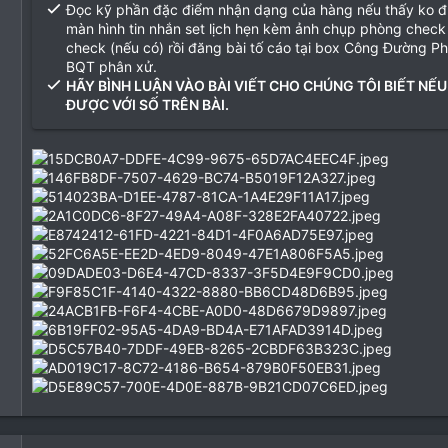
Đọc kỹ phần đặc điểm nhận dạng của hàng nếu thấy ko 
màn hình tin nhắn set lịch hẹn kèm ảnh chụp phòng check
check (nếu có) rồi đăng bài tố cáo tại box Công Đường P
BQT phân xử.
HÃY BÌNH LUẬN VÀO BÀI VIẾT CHO CHÚNG TÔI BIẾT NẾU
ĐƯỢC VỚI SỐ TRÊN BÀI.