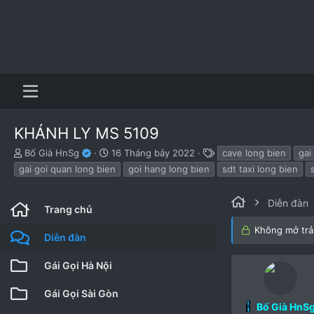
KHÁNH LY MS 5109
B
N
T
Bố Già HnSg
16 Tháng bảy 2022
cave long bien
gai
ắ
g
h
gai goi quan long bien
goi hang long bien
sdt taxi long bien
t
à
ẻ
đ
y
ầ
b
Diễn đàn
Trang chủ
u
ắ
t
Không mở trả 
Diễn đàn
đ
ầ
Gái Gọi Hà Nội
u
Gái Gọi Sài Gòn
Bố Già HnS