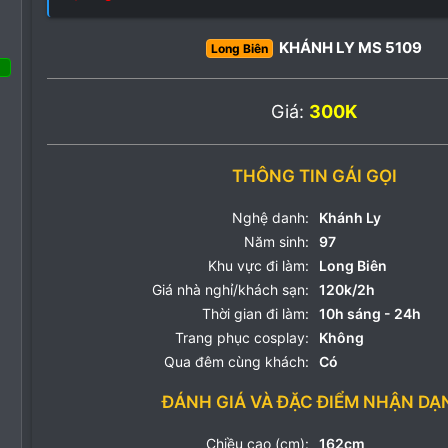
KHÁNH LY MS 5109
Long Biên
Giá:
300K
 Tháng ba 2022
69
88
THÔNG TIN GÁI GỌI
18
Nghệ danh:
Khánh Ly
Năm sinh:
97
Khu vực đi làm:
Long Biên
Giá nhà nghỉ/khách sạn:
120k/2h
Thời gian đi làm:
10h sáng - 24h
Trang phục cosplay:
Không
Qua đêm cùng khách:
Có
ĐÁNH GIÁ VÀ ĐẶC ĐIỂM NHẬN DẠ
Chiều cao (cm):
162cm