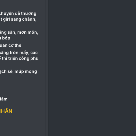
 chuyện dễ thương
t girl sang chảnh,
 căng săn, mơn mởn,
ú bóp
uan cơ thể
căng tròn mẩy, các
 thi triển công phu
 sạch sẽ, múp mọng
 dâm
NHÂN