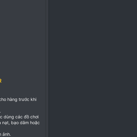
R
 cho hàng trước khi
.
ặc dùng các đồ chơi
ọa nạt, bạo dâm hoặc
h ảnh.