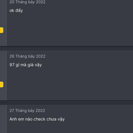
20 Tháng bảy 2022
ok đấy
o
năm 2022
6
4
26 Tháng bảy 2022
3
97 gì mà già vậy
o
ng bảy 2022
2
0
27 Tháng bảy 2022
1
Anh em nào check chưa vậy
o