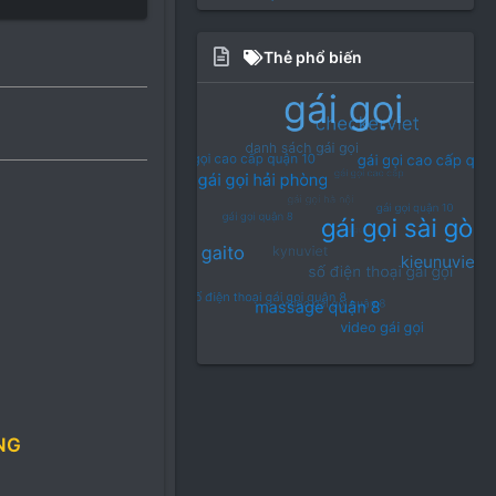
Thẻ phổ biến
NG