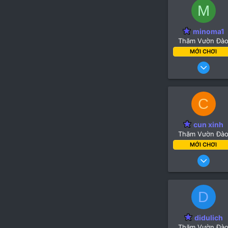
M
minoma1
Thăm Vườn Đà
MỚI CHƠI
14 Tháng 
C
cun xinh
Thăm Vườn Đà
MỚI CHƠI
26 Thá
D
didulich
Thăm Vườn Đà