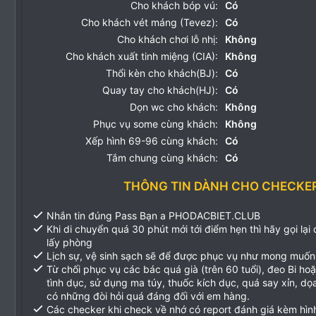
Cho khách bóp vú:
Có
Cho khách vét máng (Tevez):
Có
Cho khách chơi lỗ nhị:
Không
Cho khách xuất tinh miệng (CIA):
Không
Thổi kèn cho khách(BJ):
Có
Quay tay cho khách(HJ):
Có
Dọn wc cho khách:
Không
Phục vụ some cùng khách:
Không
Xếp hình 69-96 cùng khách:
Có
Tắm chung cùng khách:
Có
THÔNG TIN DÀNH CHO CHECKE
Nhắn tin đúng Pass Bạn a PHODACBIET.CLUB
Khi di chuyển quá 30 phút mới tới điểm hẹn thì hãy gọi lại
lấy phòng
Lịch sự, vệ sinh sạch sẽ để được phục vụ như mong muốn
Từ chối phục vụ các bác quá già (trên 60 tuổi), đeo Bi ho
tình dục, sử dụng ma túy, thuốc kích dục, quá say xỉn, d
có những đòi hỏi quá đáng đối với em hàng.
Các checker khi check về nhớ có report đánh giá kèm hìn