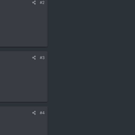
#2
#3
#4