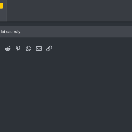
ng bảy 2022
2
1
lời sau này.
1
ebook
Twitter
Reddit
Pinterest
WhatsApp
Email
Link