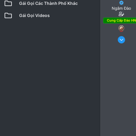
Gái Gọi Các Thành Phố Khác
Ngắm Đào
Gái Gọi Videos
Cung Cấp Đào HN
10