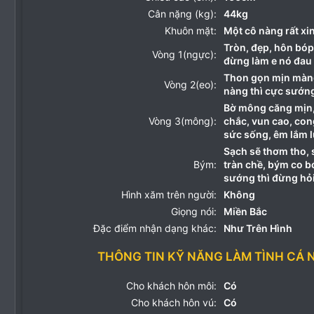
Cân nặng (kg):
44kg
Khuôn mặt:
Một cô nàng rất xi
Tròn, đẹp, hôn bó
Vòng 1(ngực):
đừng làm e nó đau
Thon gọn mịn màng
Vòng 2(eo):
nàng thì cực sướn
Bờ mông căng mịn,
Vòng 3(mông):
chắc, vun cao, con
sức sống, êm lắm 
Sạch sẽ thơm tho, s
Bým:
tràn chề, bým co bó
sướng thì đừng hỏ
Hình xăm trên người:
Không
Giọng nói:
Miền Bắc
Đặc điểm nhận dạng khác:
Như Trên Hình
THÔNG TIN KỸ NĂNG LÀM TÌNH CÁ 
Cho khách hôn môi:
Có
Cho khách hôn vú:
Có