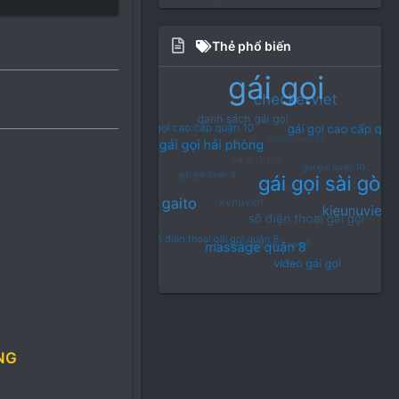
Thẻ phổ biến
NG