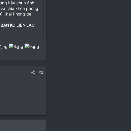
đúng hãy chụp ảnh
 và chìa khóa phòng
hủ Khai Phong để
 BẠN KO LIÊN LẠC
#2