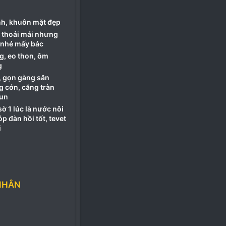
nh, khuôn mặt đẹp
p thoải mái nhưng
 nhé mấy bác
, eo thon, ôm
g
 gọn gàng săn
g cớn, căng tràn
lun
ờ 1 lúc là nước nôi
p đàn hồi tốt, tevet
i
NHÂN