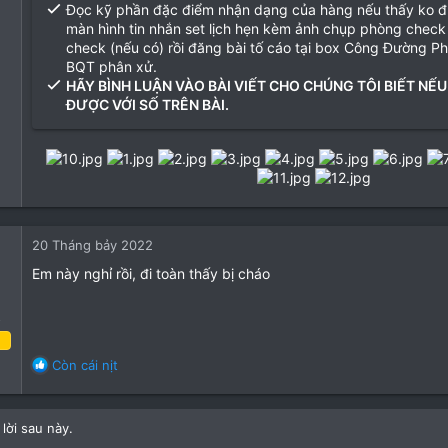
Đọc kỹ phần đặc điểm nhận dạng của hàng nếu thấy ko 
màn hình tin nhắn set lịch hẹn kèm ảnh chụp phòng check
check (nếu có) rồi đăng bài tố cáo tại box Công Đường P
BQT phân xử.
HÃY BÌNH LUẬN VÀO BÀI VIẾT CHO CHÚNG TÔI BIẾT NẾU
ĐƯỢC VỚI SỐ TRÊN BÀI.
20 Tháng bảy 2022
Em này nghỉ rồi, đi toàn thấy bị cháo
o
áng tư 2022
R
Còn cái nịt
e
1
a
1
c
lời sau này.
t
3