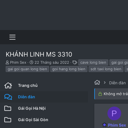
KHÁNH LINH MS 3310
B
N
T
Phim Sex
22 Tháng sáu 2022
cave long bien
gai goi g
ắ
g
h
gai goi quan long bien
goi hang long bien
sdt taxi long bien
t
à
ẻ
đ
y
ầ
b
Diễn đàn
Trang chủ
u
ắ
t
Không mở trả 
Diễn đàn
đ
ầ
Gái Gọi Hà Nội
u
P
Gái Gọi Sài Gòn
Phim Sex