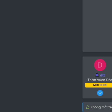
D
dtt
Thăm Vườn Đà
MỚI CHƠI
18 Th
Không mở trả 