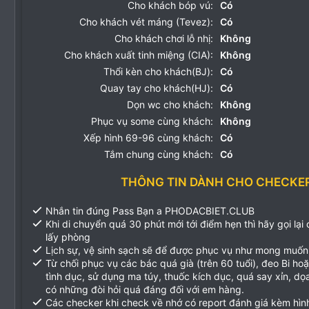
Cho khách bóp vú:
Có
Cho khách vét máng (Tevez):
Có
Cho khách chơi lỗ nhị:
Không
Cho khách xuất tinh miệng (CIA):
Không
Thổi kèn cho khách(BJ):
Có
Quay tay cho khách(HJ):
Có
Dọn wc cho khách:
Không
Phục vụ some cùng khách:
Không
Xếp hình 69-96 cùng khách:
Có
Tắm chung cùng khách:
Có
THÔNG TIN DÀNH CHO CHECKE
Nhắn tin đúng Pass Bạn a PHODACBIET.CLUB
Khi di chuyển quá 30 phút mới tới điểm hẹn thì hãy gọi lại
lấy phòng
Lịch sự, vệ sinh sạch sẽ để được phục vụ như mong muốn
Từ chối phục vụ các bác quá già (trên 60 tuổi), đeo Bi ho
tình dục, sử dụng ma túy, thuốc kích dục, quá say xỉn, d
có những đòi hỏi quá đáng đối với em hàng.
Các checker khi check về nhớ có report đánh giá kèm hìn