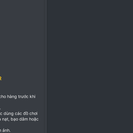
R
 cho hàng trước khi
.
ặc dùng các đồ chơi
ọa nạt, bạo dâm hoặc
h ảnh.