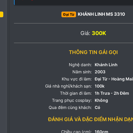
o
KHÁNH LINH MS 3310
Đại Từ
năm 2022
1
Giá:
300K
0
1
THÔNG TIN GÁI GỌI
Nghệ danh:
Khánh Linh
Năm sinh:
2003
Khu vực đi làm:
Đại Từ - Hoàng Mai
Giá nhà nghỉ/khách sạn:
100k
Thời gian đi làm:
1h Trưa - 2h Đêm
Trang phục cosplay:
Không
Qua đêm cùng khách:
Có
ĐÁNH GIÁ VÀ ĐẶC ĐIỂM NHẬN DẠ
Chiều cao (cm):
160cm