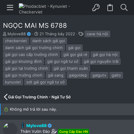
NGỌC MAI MS 6788
B
N
T
Mylove88
21 Tháng bảy 2022
cave hà nội
ắ
g
h
checkerviet
danh sách gái gọi
t
à
ẻ
danh sách gái gọi trường chinh
gái gọi
đ
y
gái gọi cao cấp trường chinh
gái gọi giá rẻ
gái gọi hà nội
ầ
b
u
ắ
gái gọi khương đình
gái gọi ngã tư sở
gái gọi nguyễn trãi
t
gái gọi tại trường chinh
gái gọi thanh xuân
đ
gái gọi trường chinh
gái sang
gaigoidep
gaigutv
gaito
ầ
u
kynuviet
sdt gái gọi ngã tư sở
Gái Gọi Trường Chinh - Ngã Tư Sở
Không mở trả lời sau này.
Mylove88
Thăm Vườn Đào
Cung Cấp Đào HN