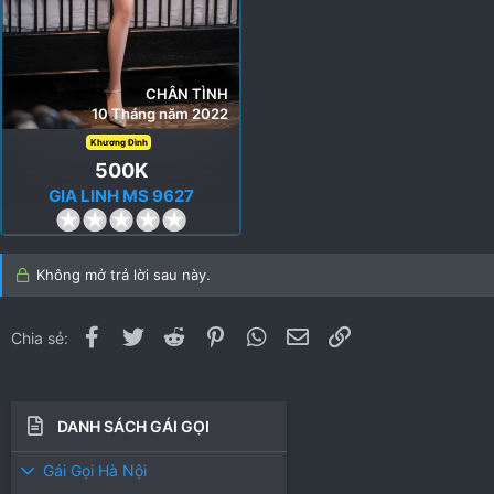
CHÂN TÌNH
10 Tháng năm 2022
Khương Đình
500K
GIA LINH MS 9627
0
.
0
Không mở trả lời sau này.
0
s
t
Facebook
Twitter
Reddit
Pinterest
WhatsApp
Email
Link
Chia sẻ:
a
r
(
s
DANH SÁCH GÁI GỌI
)
Gái Gọi Hà Nội