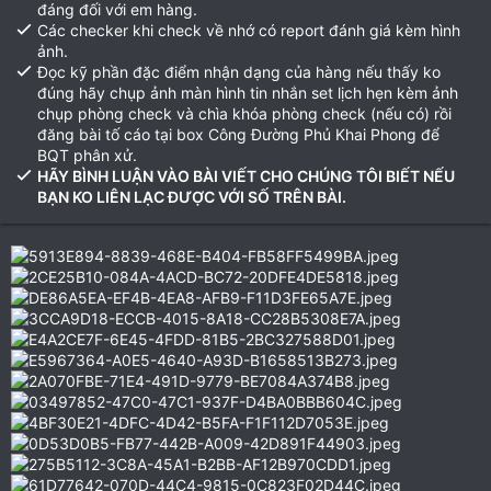
đáng đối với em hàng.
Các checker khi check về nhớ có report đánh giá kèm hình
ảnh.
Đọc kỹ phần đặc điểm nhận dạng của hàng nếu thấy ko
đúng hãy chụp ảnh màn hình tin nhắn set lịch hẹn kèm ảnh
chụp phòng check và chìa khóa phòng check (nếu có) rồi
đăng bài tố cáo tại box Công Đường Phủ Khai Phong để
BQT phân xử.
HÃY BÌNH LUẬN VÀO BÀI VIẾT CHO CHÚNG TÔI BIẾT NẾU
BẠN KO LIÊN LẠC ĐƯỢC VỚI SỐ TRÊN BÀI.