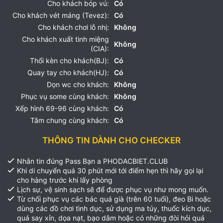
Cho khách bóp vú:
Có
Cho khách vét máng (Tevez):
Có
Cho khách chơi lỗ nhị:
Không
Cho khách xuất tinh miệng
Không
(CIA):
Thổi kèn cho khách(BJ):
Có
Quay tay cho khách(HJ):
Có
Dọn wc cho khách:
Không
Phục vụ some cùng khách:
Không
Xếp hình 69-96 cùng khách:
Có
Tắm chung cùng khách:
Có
THÔNG TIN DÀNH CHO CHECKER
Nhắn tin đúng Pass Bạn a PHODACBIET.CLUB
Khi di chuyển quá 30 phút mới tới điểm hẹn thì hãy gọi lại
cho hàng trước khi lấy phòng
Lịch sự, vệ sinh sạch sẽ để được phục vụ như mong muốn.
Từ chối phục vụ các bác quá già (trên 60 tuổi), đeo Bi hoặc
dùng các đồ chơi tình dục, sử dụng ma túy, thuốc kích dục,
quá say xỉn, dọa nạt, bạo dâm hoặc có những đòi hỏi quá