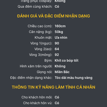
Trang phục cosplay:
Không
Qua đêm cùng khách:
Có
ĐÁNH GIÁ VÀ ĐẶC ĐIỂM NHẬN DẠNG
Chiều cao (cm):
160cm
Cân nặng (kg):
50kg
Khuôn mặt:
Ưa nhìn
Vòng 1(ngực):
90
Vòng 2(eo):
64
Vòng 3(mông):
92
Bým:
Khít co bóp tốt
Hình xăm trên người:
Không
Giọng nói:
Miền Bắc
Đặc điểm nhận dạng khác:
Tóc dài màu hung vàng
THÔNG TIN KỸ NĂNG LÀM TÌNH CÁ NHÂN
Cho khách hôn môi:
Có
Cho khách hôn vú:
Có