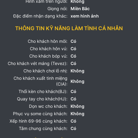
Hình xăm trên người:
Không
Giọng nói:
Miền Bắc
Đặc điểm nhận dạng khác:
xem hình ảnh
THÔNG TIN KỸ NĂNG LÀM TÌNH CÁ NHÂN
Cho khách hôn môi:
Có
Cho khách hôn vú:
Có
Cho khách bóp vú:
Có
Cho khách vét máng (Tevez):
Có
Cho khách chơi lỗ nhị:
Không
Cho khách xuất tinh miệng
Không
(CIA):
Thổi kèn cho khách(BJ):
Có
Quay tay cho khách(HJ):
Có
Dọn wc cho khách:
Không
Phục vụ some cùng khách:
Không
Xếp hình 69-96 cùng khách:
Có
Tắm chung cùng khách:
Có