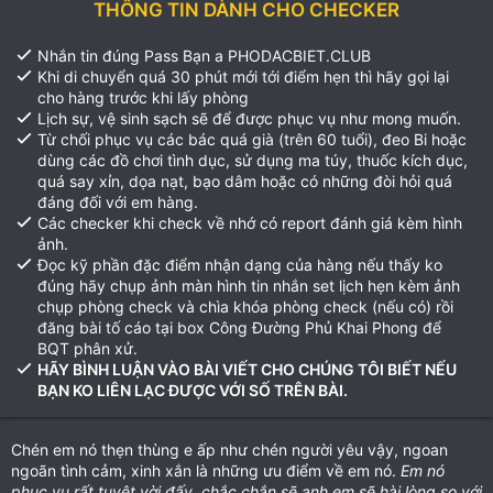
THÔNG TIN DÀNH CHO CHECKER
Nhắn tin đúng Pass Bạn a PHODACBIET.CLUB
Khi di chuyển quá 30 phút mới tới điểm hẹn thì hãy gọi lại
cho hàng trước khi lấy phòng
Lịch sự, vệ sinh sạch sẽ để được phục vụ như mong muốn.
Từ chối phục vụ các bác quá già (trên 60 tuổi), đeo Bi hoặc
dùng các đồ chơi tình dục, sử dụng ma túy, thuốc kích dục,
quá say xỉn, dọa nạt, bạo dâm hoặc có những đòi hỏi quá
đáng đối với em hàng.
Các checker khi check về nhớ có report đánh giá kèm hình
ảnh.
Đọc kỹ phần đặc điểm nhận dạng của hàng nếu thấy ko
đúng hãy chụp ảnh màn hình tin nhắn set lịch hẹn kèm ảnh
chụp phòng check và chìa khóa phòng check (nếu có) rồi
đăng bài tố cáo tại box Công Đường Phủ Khai Phong để
BQT phân xử.
HÃY BÌNH LUẬN VÀO BÀI VIẾT CHO CHÚNG TÔI BIẾT NẾU
BẠN KO LIÊN LẠC ĐƯỢC VỚI SỐ TRÊN BÀI.
Chén em nó thẹn thùng e ấp như chén người yêu vậy, ngoan
ngoãn tình cảm, xinh xắn là những ưu điểm về em nó.
Em nó
phục vụ rất tuyệt vời đấy, chắc chắn sẽ anh em sẽ hài lòng so với