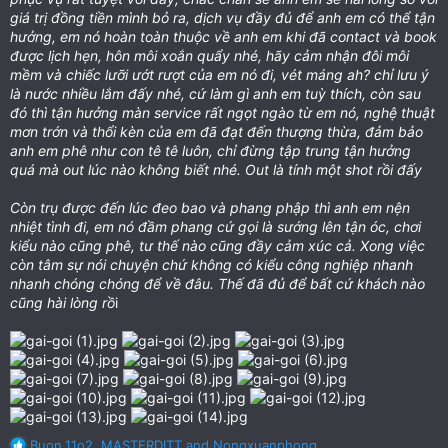
giá trị đồng tiền mình bỏ ra, dịch vụ đầy đủ để anh em có thể tận
hưởng, em nó hoàn toàn thuộc về anh em khi đã contact và book
được lịch hẹn, hôn môi xoắn quẩy nhé, hãy cảm nhận đôi môi
mềm và chiếc lưỡi ướt rượt của em nó đi, vét máng ah? chỉ lưu ý
là nước nhiều lắm đấy nhé, cứ làm gì anh em tuỳ thích, còn sau
đó thì tận hưởng màn service rất ngọt ngào từ em nó, nghệ thuật
mơn trớn và thổi kèn của em đã đạt đến thượng thừa, đảm bảo
anh em phê như con tê tê luôn, chỉ đừng tập trung tận hưởng
quá mà out lúc nào không biết nhé. Out là tính một shot rồi đấy
Còn trụ được đến lúc đeo bao và phang phập thì anh em nện
nhiệt tình đi, em nó đầm phang cứ gọi là sướng lên tận óc, chơi
kiểu nào cũng phê, tư thế nào cũng đầy cảm xúc cả. Xong việc
còn tâm sự nói chuyện chứ không có kiểu công nghiệp nhanh
nhanh chóng chóng để về đâu. Thế đã đủ để bất cứ khách nào
cũng hài lòng rồ
i
R
Buon.11o2
,
MASTERDITT
and
Nongxuanphong