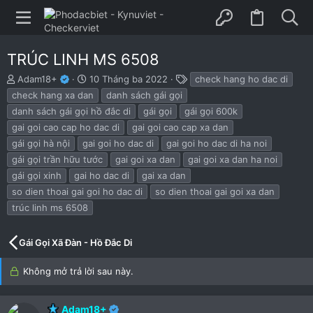
TRÚC LINH MS 6508
B
N
T
Adam18+
10 Tháng ba 2022
check hang ho dac di
ắ
g
h
check hang xa dan
danh sách gái gọi
t
à
ẻ
danh sách gái gọi hồ đắc di
gái gọi
gái gọi 600k
đ
y
gai goi cao cap ho dac di
gai goi cao cap xa dan
ầ
b
u
ắ
gái gọi hà nội
gai goi ho dac di
gai goi ho dac di ha noi
t
gái gọi trần hữu tước
gai goi xa dan
gai goi xa dan ha noi
đ
gái gọi xinh
gai ho dac di
gai xa dan
ầ
u
so dien thoai gai goi ho dac di
so dien thoai gai goi xa dan
trúc linh ms 6508
Gái Gọi Xã Đàn - Hồ Đắc Di
Không mở trả lời sau này.
Adam18+