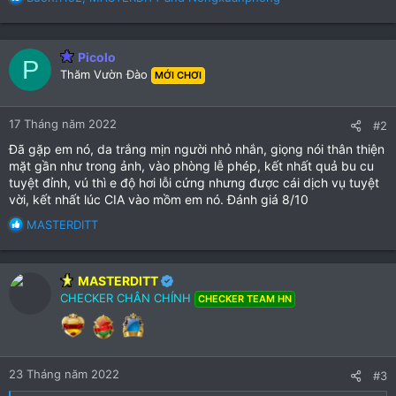
e
a
c
Picolo
t
P
Thăm Vườn Đào
i
MỚI CHƠI
o
n
17 Tháng năm 2022
s
#2
:
Đã gặp em nó, da trắng mịn người nhỏ nhắn, giọng nói thân thiện
mặt gần như trong ảnh, vào phòng lễ phép, kết nhất quả bu cu
tuyệt đỉnh, vú thì e độ hơi lỗi cứng nhưng được cái dịch vụ tuyệt
vời, kết nhất lúc CIA vào mồm em nó. Đánh giá 8/10
R
MASTERDITT
e
a
c
MASTERDITT
t
CHECKER CHÂN CHÍNH
CHECKER TEAM HN
i
o
n
s
:
23 Tháng năm 2022
#3