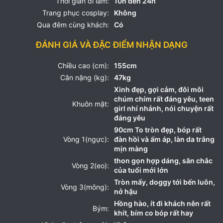
Thời gian đi làm:
10h đến 24h
Trang phục cosplay:
Không
Qua đêm cùng khách:
Có
ĐÁNH GIÁ VÀ ĐẶC ĐIỂM NHẬN DẠNG
Chiều cao (cm):
155cm
Cân nặng (kg):
47kg
Xinh đẹp, gợi cảm, đôi môi
chúm chím rất đáng yêu, teen
Khuôn mặt:
girl nhí nhảnh, nói chuyện rất
đáng yêu
90cm To tròn đẹp, bóp rất
Vòng 1(ngực):
đàn hồi và ấm áp, làn da trắng
mịn màng
thon gọn hợp dáng, săn chắc
Vòng 2(eo):
của tuổi mới lớn
Tròn mẩy, doggy tới bến luôn,
Vòng 3(mông):
nở hậu
Hồng hào, ít đi khách nên rất
Bým:
khít, bím co bóp rất hay