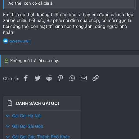
Ảo thế, còn có cả cia à
Em đi là có thật, không biết các bác ra hay em được cái mã đẹp
zai bé chiều hết nấc, BJ phải nói đỉnh của chóp, có mỗi ngực là
hơi cứng thôi còn mặt thì xinh hơn trong ảnh, dáng người nhỏ
nhắn
R
qwetwuwjj
e
a
c
Không mở trả lời sau này.
t
i
o
Facebook
Twitter
Reddit
Pinterest
WhatsApp
Email
Link
Chia sẻ:
n
s
:
DANH SÁCH GÁI GỌI
Gái Gọi Hà Nội
Gái Gọi Sài Gòn
Gái Gọi Các Thành Phố Khác