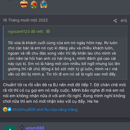
16 Tháng mười một 2022
#15
ngocanh123 đã viết:
Tôi vừa là khách cuối cùng của em nó ngày hôm nay. Rv luôn
cho các bác là em nó cực kì đáng yêu và chiều khách luôn,
ngoan và rất chu đáo xong việc thì lấy khăn lau cho mình và
còn nằm lại hỏi han anh có hài lòng k, mình đánh giá cao cái
này cực kì. Em nó là hàng mới còn nhiều bỡ ngỡ nhưng lúc lên
giường thì rất chủ động k bỏ sót một tý gì luôn, mình ra r mà
vẫn cứ đòi bj mình ạ. Tin tôi đi em nó sẽ là ngôi sao mới đấy.
Chuẩn! tôi ra rồi vẫn đè ra BJ nên mới địt tiếp ?. Địt chán chê mỏi
rã rời thì có cụ gọi em nó mấy cuộc. Mình bảo nghe đi mà em nó
nói em không nhận nữa ở với anh rồi nghỉ. Xong mình nghỉ không
chơi nữa thì em nó mới nhận kèo với cụ đấy. He he
R
khoithuy609
and
Ru nửa vầng trăng
e
a
c
adam888
t