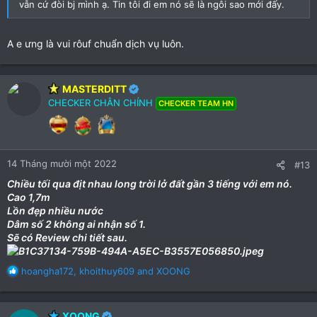
vẫn cứ đòi bj mình ạ. Tin tôi đi em nó sẽ là ngôi sao mới đấy.
A e ưng là vui rôuf chuẩn dịch vụ luôn.
MASTERDITT
CHECKER CHÂN CHÍNH
CHECKER TEAM HN
14 Tháng mười một 2022
#13
Chiều tối qua địt nhau long trời lở đất gần 3 tiếng với em nó.
Cao 1,7m
Lồn đẹp nhiều nước
Dâm số 2 không ai nhận số 1.
Sẽ có Review chi tiết sau.
R
hoangha172
,
khoithuy609
and
XOONG
e
a
c
XOONG