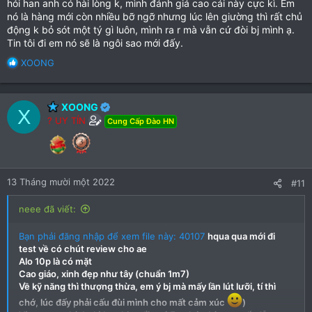
hỏi han anh có hài lòng k, mình đánh giá cao cái này cực kì. Em
nó là hàng mới còn nhiều bỡ ngỡ nhưng lúc lên giường thì rất chủ
động k bỏ sót một tý gì luôn, mình ra r mà vẫn cứ đòi bj mình ạ.
Tin tôi đi em nó sẽ là ngôi sao mới đấy.
R
XOONG
e
a
c
XOONG
X
t
? UY TÍN
Cung Cấp Đào HN
i
o
n
s
:
13 Tháng mười một 2022
#11
neee đã viết:
Bạn phải đăng nhập để xem file này: 40107
hqua qua mới đi
test về có chút review cho ae
Alo 10p là có mặt
Cao giáo, xinh đẹp như tây (chuẩn 1m7)
Về kỹ năng thì thượng thừa, em ý bj mà mấy lần lút lưỡi, tí thì
chớ, lúc đấy phải cấu đùi mình cho mất cảm xúc
)