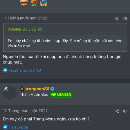
11 Tháng mười một 2022
#6
XOONG đã viết:
Em này chắc cụ khó xin chụp đấy. Em nó sợ lộ mặt mũi còn che
kín luôn nhé.
Nguyên tắc của tôi khi chụp ảnh đi check hàng không bao giờ
chụp mặt.
R
Frost
and
XOONG
e
a
c
trungcon89
t
Thăm Vườn Đào
VIP MEMBER
i
o
n
12 Tháng mười một 2022
#7
s
:
Em này có phải Trang Mona ngày xưa ko nhỉ?
R
Harrykaiba