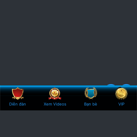
Bên trên
Botto
5
3 Votes
Diễn đàn
Xem Videos
Bạn bè
VIP
.
0
0
s
t
a
r