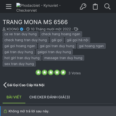
TRANG MONA MS 6566
B
N
T
XOONG
10 Tháng mười một 2022
ắ
g
h
ca ve tran duy hung
check hang hoang ngan
t
à
ẻ
check hang tran duy hung
gái gọi
gái gọi hà nội
đ
y
gai goi hoang ngan
gai goi tran duy hung
gai hoang ngan
ầ
b
gai tran duy hung
gaigoi tran duy hung
u
ắ
t
hot girl tran duy hung
massage tran duy hung
đ
sex tran duy hung
ầ
u
5
3 Votes
.
0
0
Gái Gọi Cao Cấp Hà Nội
s
t
a
BÀI VIẾT
CHECKER ĐÁNH GIÁ(3)
r
(
s
)
Không mở trả lời sau này.