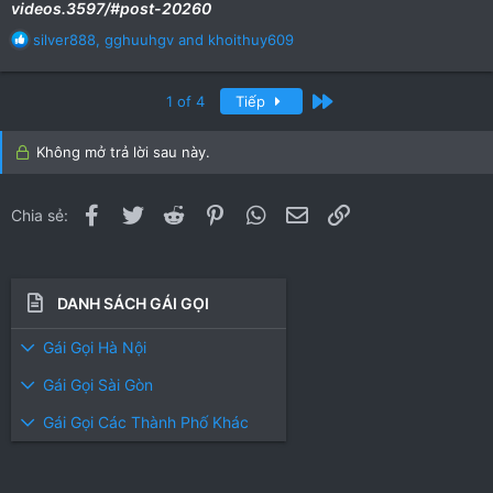
videos.3597/#post-20260
R
silver888
,
gghuuhgv
and
khoithuy609
e
a
c
Cuối
1 of 4
Tiếp
t
i
Không mở trả lời sau này.
o
n
s
Facebook
Twitter
Reddit
Pinterest
WhatsApp
Email
Link
Chia sẻ:
:
DANH SÁCH GÁI GỌI
Gái Gọi Hà Nội
Gái Gọi Sài Gòn
Gái Gọi Các Thành Phố Khác