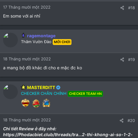
n
17 Tháng mười một 2022
#18
s
:
Em some với ai nhỉ
ragemontage
Thăm Vườn Đào
MỚI CHƠI
18 Tháng mười một 2022
#19
a mang bộ đồ khác đi cho e mặc đc ko
MASTERDITT
CHECKER CHÂN CHÍNH
CHECKER TEAM HN
18 Tháng mười một 2022
#20
Chi tiết Review ở đây nhé:
https://Phodacbiet.club/threads/tra...2-thi-khong-ai-so-1-2-