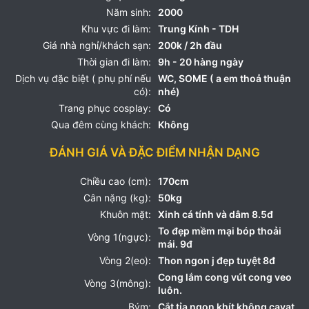
Năm sinh:
2000
Khu vực đi làm:
Trung Kính - TDH
Giá nhà nghỉ/khách sạn:
200k / 2h đầu
Thời gian đi làm:
9h - 20 hàng ngày
Dịch vụ đặc biệt ( phụ phí nếu
WC, SOME ( a em thoả thuận
có):
nhé)
Trang phục cosplay:
Có
Qua đêm cùng khách:
Không
ĐÁNH GIÁ VÀ ĐẶC ĐIỂM NHẬN DẠNG
Chiều cao (cm):
170cm
Cân nặng (kg):
50kg
Khuôn mặt:
Xinh cá tính và dâm 8.5đ
To đẹp mềm mại bóp thoải
Vòng 1(ngực):
mái. 9đ
Vòng 2(eo):
Thon ngon j đẹp tuyệt 8đ
Cong lắm cong vút cong veo
Vòng 3(mông):
luôn.
Bým:
Cắt tỉa ngọn khít không cavat.