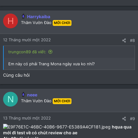
e
a
c
Harrykaiba
H
t
Thăm Vườn Đào
MỚI CHƠI
i
o
n
12 Tháng mười một 2022
#8
s
:
trungcon89 đã viết:
Em này có phải Trang Mona ngày xưa ko nhỉ?
Cùng câu hỏi
neee
N
Thăm Vườn Đào
MỚI CHƠI
13 Tháng mười một 2022
#9
hqua qua
mới đi test về có chút review cho ae