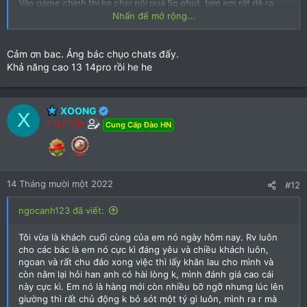
Vào game chính thì ko chịu nổi quá 5p phút, bím em rất dễ ra
Nhấn để mở rộng...
nước lại còn khít nữa chứ, ai mà chụ nổi
Còn về phần trang phục: em ý có phải đến chục bộ cosplay, ae
có nhu cầu bộ nào thì nhắn oder trước để e chuẩn bị
Cảm ơn bac. Ảng bác chụo chats đấy.
Có ảnh mình hoạ chụp cho ae nhé
Khả năng cao 13 14pro rồi he he
Hẹn em lsau a quay lại
Chúc ae ngon chim nhé
XOONG
X
? UY TÍN
Cung Cấp Đào HN
14 Tháng mười một 2022
#12
ngocanh123 đã viết:
Tôi vừa là khách cuối cùng của em nó ngày hôm nay. Rv luôn
cho các bác là em nó cực kì đáng yêu và chiều khách luôn,
ngoan và rất chu đáo xong việc thì lấy khăn lau cho mình và
còn nằm lại hỏi han anh có hài lòng k, mình đánh giá cao cái
này cực kì. Em nó là hàng mới còn nhiều bỡ ngỡ nhưng lúc lên
giường thì rất chủ động k bỏ sót một tý gì luôn, mình ra r mà