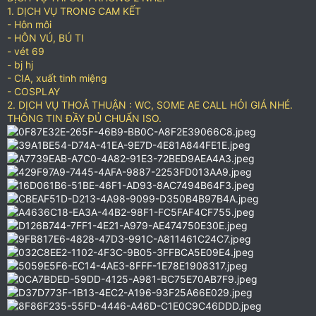
1. DỊCH VỤ TRONG CAM KẾT
- Hôn môi
- HÔN VÚ, BÚ TI
- vét 69
- bj hj
- CIA, xuất tinh miệng
- COSPLAY
2. DỊCH VỤ THOẢ THUẬN : WC, SOME AE CALL HỎI GIÁ NHÉ.
THÔNG TIN ĐẦY ĐỦ CHUẨN ISO.