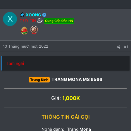
XOONG
X
? UY TÍN
Cung Cấp Đào HN
10 Tháng mười một 2022
#1
Tạm nghỉ
TRANG MONA MS 6566
Trung Kính
Giá:
1,000K
THÔNG TIN GÁI GỌI
Nghệ danh:
Trang Mona