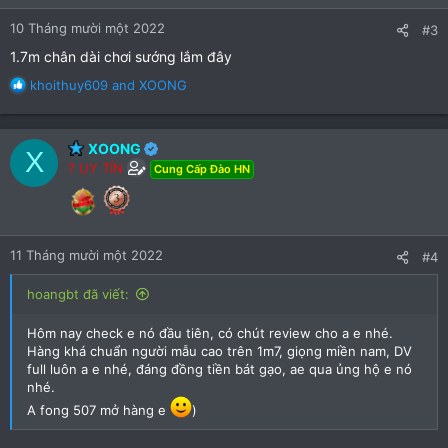
s
:
10 Tháng mười một 2022
#3
1.7m chân dài chơi sướng lắm đây
R
khoithuy609
and
XOONG
e
a
c
XOONG
X
t
? UY TÍN
Cung Cấp Đào HN
i
o
n
s
:
11 Tháng mười một 2022
#4
hoangbt đã viết:
Hôm nay check e nó đầu tiên, có chút review cho a e nhé.
Hàng khá chuẩn người mẫu cao trên 1m7, giọng miền nam, DV
full luôn a e nhé, đáng đồng tiền bát gạo, ae qua ủng hộ e nó
nhé.
A fong 507 mở hàng e
)