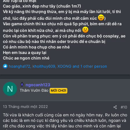
Alo 10p là có mặt
Cao giáo, xinh đẹp như tây (chuẩn 1m7)
Về kỹ năng thì thượng thừa, em ý bj mà mấy lần lút lưỡi, tí thì
chớ, lúc đấy phải cấu đùi mình cho mất cảm xúc
)
Vào game chính thì ko chịu nổi quá 5p phút, bím em rất dễ ra
nước lại còn khít nữa chứ, ai mà chụ nổi
Còn về phần trang phục: em ý có phải đến chục bộ cosplay, ae
có nhu cầu bộ nào thì nhắn oder trước để e chuẩn bị
Có ảnh mình hoạ chụp cho ae nhé
Hẹn em lsau a quay lại
Chúc ae ngon chim nhé
R
hoangha172
,
khoithuy609
,
XOONG
and 1 other person
e
a
c
ngocanh123
N
t
Thăm Vườn Đào
MỚI CHƠI
i
o
n
13 Tháng mười một 2022
#10
s
:
Tôi vừa là khách cuối cùng của em nó ngày hôm nay. Rv luôn cho
các bác là em nó cực kì đáng yêu và chiều khách luôn, ngoan và
rất chu đáo xong việc thì lấy khăn lau cho mình và còn nằm lại