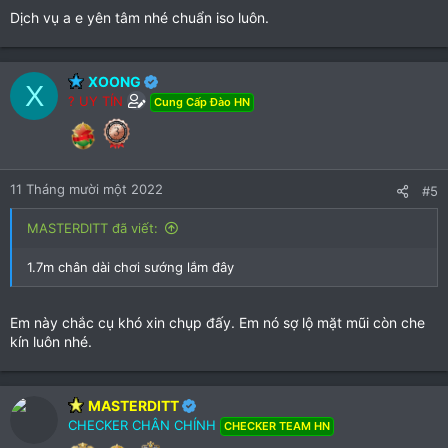
Dịch vụ a e yên tâm nhé chuẩn iso luôn.
XOONG
X
? UY TÍN
Cung Cấp Đào HN
11 Tháng mười một 2022
#5
MASTERDITT đã viết:
1.7m chân dài chơi sướng lắm đây
Em này chắc cụ khó xin chụp đấy. Em nó sợ lộ mặt mũi còn che
kín luôn nhé.
MASTERDITT
CHECKER CHÂN CHÍNH
CHECKER TEAM HN