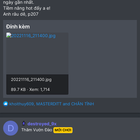
ngày gần nhất.
Tiềm năng hot đấy a e!
Anh râu dê, p207
Đính kèm
20221116_211400.jpg
89.7 KB · Xem: 1,714
R
khoithuy609
,
MASTERDITT
and
CHÂN TÌNH
e
a
c
destroyed_9x
D
t
Thăm Vườn Đào
MỚI CHƠI
i
o