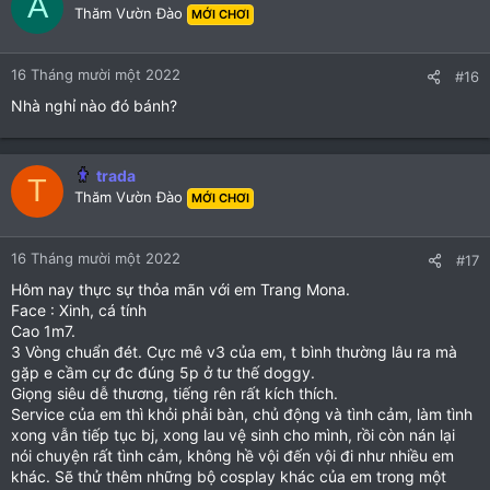
A
Thăm Vườn Đào
MỚI CHƠI
i
o
n
16 Tháng mười một 2022
#16
s
:
Nhà nghỉ nào đó bánh?
trada
T
Thăm Vườn Đào
MỚI CHƠI
16 Tháng mười một 2022
#17
Hôm nay thực sự thỏa mãn với em Trang Mona.
Face : Xinh, cá tính
Cao 1m7.
3 Vòng chuẩn đét. Cực mê v3 của em, t bình thường lâu ra mà
gặp e cầm cự đc đúng 5p ở tư thế doggy.
Giọng siêu dễ thương, tiếng rên rất kích thích.
Service của em thì khỏi phải bàn, chủ động và tình cảm, làm tình
xong vẫn tiếp tục bj, xong lau vệ sinh cho mình, rồi còn nán lại
nói chuyện rất tình cảm, không hề vội đến vội đi như nhiều em
khác. Sẽ thử thêm những bộ cosplay khác của em trong một