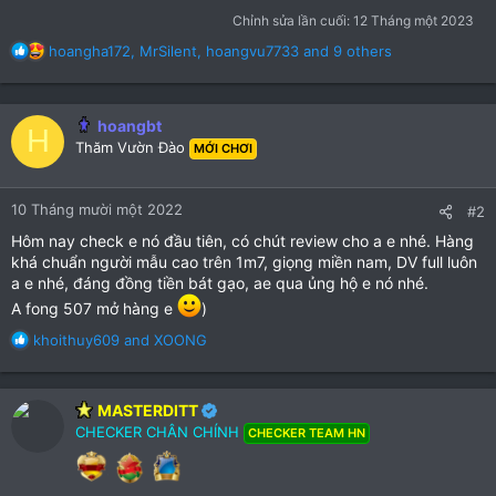
Chỉnh sửa lần cuối:
12 Tháng một 2023
R
hoangha172
,
MrSilent
,
hoangvu7733
and 9 others
e
a
c
hoangbt
t
H
Thăm Vườn Đào
i
MỚI CHƠI
o
n
10 Tháng mười một 2022
s
#2
:
Hôm nay check e nó đầu tiên, có chút review cho a e nhé. Hàng
khá chuẩn người mẫu cao trên 1m7, giọng miền nam, DV full luôn
a e nhé, đáng đồng tiền bát gạo, ae qua ủng hộ e nó nhé.
A fong 507 mở hàng e
)
R
khoithuy609
and
XOONG
e
a
c
MASTERDITT
t
CHECKER CHÂN CHÍNH
CHECKER TEAM HN
i
o
n