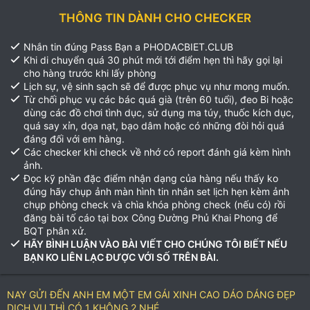
THÔNG TIN DÀNH CHO CHECKER
Nhắn tin đúng Pass Bạn a PHODACBIET.CLUB
Khi di chuyển quá 30 phút mới tới điểm hẹn thì hãy gọi lại
cho hàng trước khi lấy phòng
Lịch sự, vệ sinh sạch sẽ để được phục vụ như mong muốn.
Từ chối phục vụ các bác quá già (trên 60 tuổi), đeo Bi hoặc
dùng các đồ chơi tình dục, sử dụng ma túy, thuốc kích dục,
quá say xỉn, dọa nạt, bạo dâm hoặc có những đòi hỏi quá
đáng đối với em hàng.
Các checker khi check về nhớ có report đánh giá kèm hình
ảnh.
Đọc kỹ phần đặc điểm nhận dạng của hàng nếu thấy ko
đúng hãy chụp ảnh màn hình tin nhắn set lịch hẹn kèm ảnh
chụp phòng check và chìa khóa phòng check (nếu có) rồi
đăng bài tố cáo tại box Công Đường Phủ Khai Phong để
BQT phân xử.
HÃY BÌNH LUẬN VÀO BÀI VIẾT CHO CHÚNG TÔI BIẾT NẾU
BẠN KO LIÊN LẠC ĐƯỢC VỚI SỐ TRÊN BÀI.
NAY GỬI ĐẾN ANH EM MỘT EM GÁI XINH CAO DÁO DÁNG ĐẸP
DỊCH VỤ THÌ CÓ 1 KHÔNG 2 NHÉ.