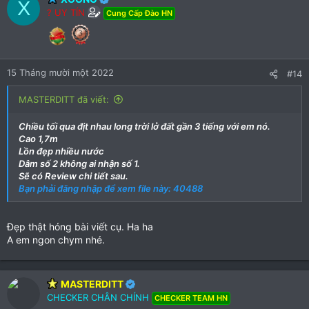
X
t
? UY TÍN
Cung Cấp Đào HN
i
o
n
s
:
15 Tháng mười một 2022
#14
MASTERDITT đã viết:
Chiều tối qua địt nhau long trời lở đất gần 3 tiếng với em nó.
Cao 1,7m
Lồn đẹp nhiều nước
Dâm số 2 không ai nhận số 1.
Sẽ có Review chi tiết sau.
Bạn phải đăng nhập để xem file này: 40488
Đẹp thật hóng bài viết cụ. Ha ha
A em ngon chym nhé.
MASTERDITT
CHECKER CHÂN CHÍNH
CHECKER TEAM HN