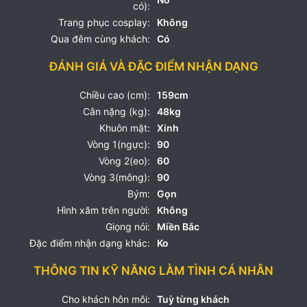
có):
Trang phục cosplay:
Không
Qua đêm cùng khách:
Có
ĐÁNH GIÁ VÀ ĐẶC ĐIỂM NHẬN DẠNG
Chiều cao (cm):
159cm
Cân nặng (kg):
48kg
Khuôn mặt:
Xinh
Vòng 1(ngực):
90
Vòng 2(eo):
60
Vòng 3(mông):
90
Bým:
Gọn
Hình xăm trên người:
Không
Giọng nói:
Miền Bắc
Đặc điểm nhận dạng khác:
Ko
THÔNG TIN KỸ NĂNG LÀM TÌNH CÁ NHÂN
Cho khách hôn môi:
Tuỳ từng khách