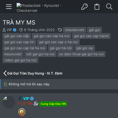
TRÀ MY MS
B
N
T
VIP
9 Tháng chín 2022
checkerviet
gái gọi
ắ
g
h
gái gọi cao cấp
gai goi cao cap ha noi
gai goi cao cap hanoi
t
à
ẻ
gai goi cao cap hn
gai goi cao cap o ha noi
đ
y
gai goi cao cap tai ha noi
gái gọi hà nội
gái gọi vip
ầ
b
u
ắ
kieunuviet
sdt gai goi ha noi
so dien thoai gai goi ha noi
t
video gai goi ha noi
đ
ầ
u
Gái Gọi Trần Duy Hưng - N.T. Định
Không mở trả lời sau này.
VIP
? UY TÍN
Cung Cấp Đào HN