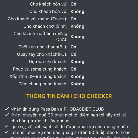
Cho khách hôn vú:
Có
Cho khách bóp vú:
Không
Cho khách vét máng (Tevez):
Có
Cho khách chơi lỗ nhị:
Không
Cho khách xuất tinh miệng
Không
(CIA):
Thổi kèn cho khách(BJ):
Có
Quay tay cho khách(HJ):
Có
Dọn wc cho khách:
Không
Phục vụ some cùng khách:
Có
Xếp hình 69-96 cùng khách:
Không
Tắm chung cùng khách:
Không
THÔNG TIN DÀNH CHO CHECKER
Nhắn tin đúng Pass Bạn a PHODACBIET.CLUB
Khi di chuyển quá 30 phút mới tới điểm hẹn thì hãy gọi lại
cho hàng trước khi lấy phòng
Lịch sự, vệ sinh sạch sẽ để được phục vụ như mong muốn.
Từ chối phục vụ các bác quá già (trên 60 tuổi), đeo Bi hoặc