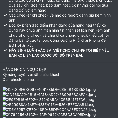
dùng các đồ chơi tình dục, sử dụng ma túy, thuốc kích dục,
quá say xỉn, dọa nạt, bạo dâm hoặc có những đòi hỏi quá
đáng đối với em hàng.
Các checker khi check về nhớ có report đánh giá kèm hình
ảnh.
Đọc kỹ phần đặc điểm nhận dạng của hàng nếu thấy ko
đúng hãy chụp ảnh màn hình tin nhắn set lịch hẹn kèm ảnh
chụp phòng check và chìa khóa phòng check (nếu có) rồi
đăng bài tố cáo tại box Công Đường Phủ Khai Phong để
BQT phân xử.
HÃY BÌNH LUẬN VÀO BÀI VIẾT CHO CHÚNG TÔI BIẾT NẾU
BẠN KO LIÊN LẠC ĐƯỢC VỚI SỐ TRÊN BÀI.
HÀNG NGON NGỰC ĐẸP
Kỹ năng tuyệt vời rất chiều khách
Qua check nao ae