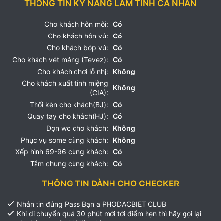
THÔNG TIN KỸ NĂNG LÀM TÌNH CÁ NHÂN
Cho khách hôn môi:
Có
Cho khách hôn vú:
Có
Cho khách bóp vú:
Có
Cho khách vét máng (Tevez):
Có
Cho khách chơi lỗ nhị:
Không
Cho khách xuất tinh miệng
Không
(CIA):
Thổi kèn cho khách(BJ):
Có
Quay tay cho khách(HJ):
Có
Dọn wc cho khách:
Không
Phục vụ some cùng khách:
Không
Xếp hình 69-96 cùng khách:
Có
Tắm chung cùng khách:
Có
THÔNG TIN DÀNH CHO CHECKER
Nhắn tin đúng Pass Bạn a PHODACBIET.CLUB
Khi di chuyển quá 30 phút mới tới điểm hẹn thì hãy gọi lại