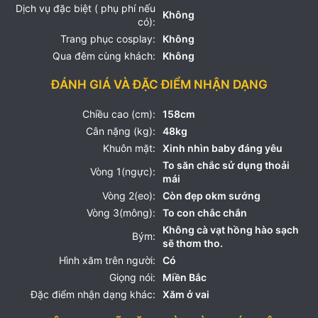
Dịch vụ đặc biệt ( phụ phí nếu
Không
có):
Trang phục cosplay:
Không
Qua đêm cùng khách:
Không
ĐÁNH GIÁ VÀ ĐẶC ĐIỂM NHẬN DẠNG
Chiều cao (cm):
158cm
Cân nặng (kg):
48kg
Khuôn mặt:
Xinh nhìn baby đáng yêu
To săn chắc sử dụng thoải
Vòng 1(ngực):
mái
Vòng 2(eo):
Còn đẹp okm sướng
Vòng 3(mông):
To con chắc chắn
Không cà vạt hồng hào sạch
Bým:
sẽ thơm tho.
Hình xăm trên người:
Có
Giọng nói:
Miền Bắc
Đặc điểm nhận dạng khác:
Xăm ở vai