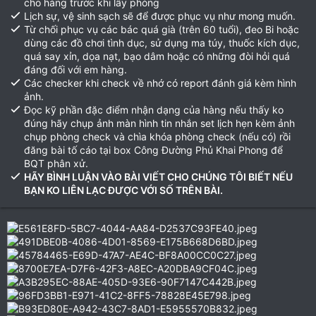
cho hàng trước khi lấy phòng
Lịch sự, vệ sinh sạch sẽ để được phục vụ như mong muốn.
Từ chối phục vụ các bác quá già (trên 60 tuổi), đeo Bi hoặc
dùng các đồ chơi tình dục, sử dụng ma túy, thuốc kích dục,
quá say xỉn, dọa nạt, bạo dâm hoặc có những đòi hỏi quá
đáng đối với em hàng.
Các checker khi check về nhớ có report đánh giá kèm hình
ảnh.
Đọc kỹ phần đặc điểm nhận dạng của hàng nếu thấy ko
đúng hãy chụp ảnh màn hình tin nhắn set lịch hẹn kèm ảnh
chụp phòng check và chìa khóa phòng check (nếu có) rồi
đăng bài tố cáo tại box Công Đường Phủ Khai Phong để
BQT phân xử.
HÃY BÌNH LUẬN VÀO BÀI VIẾT CHO CHÚNG TÔI BIẾT NẾU
BẠN KO LIÊN LẠC ĐƯỢC VỚI SỐ TRÊN BÀI.