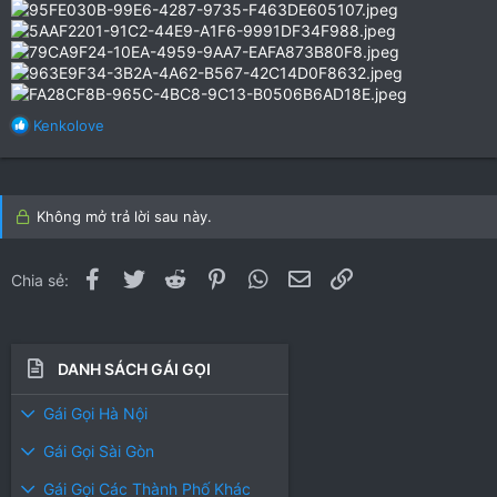
R
Kenkolove
e
a
c
t
Không mở trả lời sau này.
i
o
n
Facebook
Twitter
Reddit
Pinterest
WhatsApp
Email
Link
Chia sẻ:
s
:
DANH SÁCH GÁI GỌI
Gái Gọi Hà Nội
Gái Gọi Sài Gòn
Gái Gọi Các Thành Phố Khác