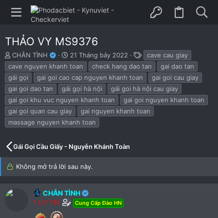
THẢO VY MS9376
B
N
T
CHÂN TÌNH
21 Tháng bảy 2022
cave cau giay
ắ
g
h
cave nguyen khanh toan
check hang dao tan
gai dao tan
t
à
ẻ
gái gọi
gai goi cao cap nguyen khanh toan
gai goi cau giay
đ
y
gai goi dao tan
gái gọi hà nội
gái goi hà nội cau giay
ầ
b
u
ắ
gai goi khu vuc nguyen khanh toan
gai goi nguyen khanh toan
t
gai goi quan cau giay
gai nguyen khanh toan
đ
massage nguyen khanh toan
ầ
u
Gái Gọi Cầu Giấy - Nguyễn Khánh Toàn
Không mở trả lời sau này.
CHÂN TÌNH
? UY TÍN
Cung Cấp Đào HN