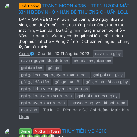
TRANG MOON 4935 – TEEN U2004 MẶT
Giải Phóng
XINH BODY NHỎ NHẮN DỄ THƯƠNG CHUẨN LOLLI
ĐÁNH GIÁ VỀ EM – Khuôn mặt : xinh, thơ ngây như nữ
sinh, cười duyên hút hồn, da trắng mịn màng, thơm tho
mát mịn, – Làn da : Da trắng mịn màng như em bé nhỏ –
Vòng 1 ( ngực ) : vừa tay chuẩn gái mới lớn , đầu ti đẹp
,bóp mút rất phê – Vòng 2 ( eo ) : Chuẩn với người, phẳng
lỳ, ôm rất thích –...
Gada
Chủ đề
10 Tháng ba 2023
cave cau giay
cave nguyen khanh toan
check hang
dao
tan
gai
dao
tan
gái gọi
gai
goi cao cap nguyen khanh toan
gai
goi cau giay
gái gọi đào tấn
gái gọi hà nội
gái goi hà nội cau giay
gai
goi khu vuc nguyen khanh toan
gai
goi nguyen khanh toan
gai
goi quan cau giay
gai
nguyen khanh toan
massage nguyen khanh toan
mặt xinh
Trả lời: 0
Diễn đàn:
Gái Gọi Hoàng Mai - Kim
Ngưu
THỦY TIÊN MS 4210
Some
N.Khánh Toàn
4