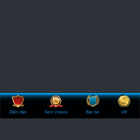
Bên trên
Botto
Diễn đàn
Xem Videos
Bạn bè
VIP