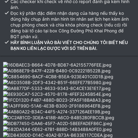
Các checker khi check về nhớ có report đánh giá kèm hình
ảnh.
Đọc kỹ phần đặc điểm nhận dạng của hàng nếu thấy ko
đúng hãy chụp ảnh màn hình tin nhắn set lịch hẹn kèm ảnh
chụp phòng check và chìa khóa phòng check (nếu có) rồi
đăng bài tố cáo tại box Công Đường Phủ Khai Phong để
BQT phân xử.
HÃY BÌNH LUẬN VÀO BÀI VIẾT CHO CHÚNG TÔI BIẾT NẾU
BẠN KO LIÊN LẠC ĐƯỢC VỚI SỐ TRÊN BÀI.