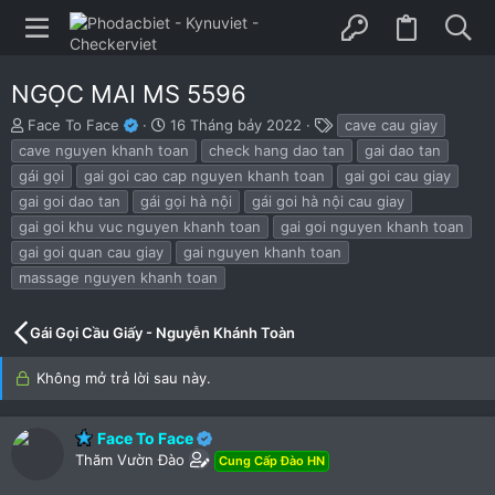
NGỌC MAI MS 5596
B
N
T
Face To Face
16 Tháng bảy 2022
cave cau giay
ắ
g
h
cave nguyen khanh toan
check hang dao tan
gai dao tan
t
à
ẻ
gái gọi
gai goi cao cap nguyen khanh toan
gai goi cau giay
đ
y
gai goi dao tan
gái gọi hà nội
gái goi hà nội cau giay
ầ
b
u
ắ
gai goi khu vuc nguyen khanh toan
gai goi nguyen khanh toan
t
gai goi quan cau giay
gai nguyen khanh toan
đ
massage nguyen khanh toan
ầ
u
Gái Gọi Cầu Giấy - Nguyễn Khánh Toàn
Không mở trả lời sau này.
Face To Face
Thăm Vườn Đào
Cung Cấp Đào HN