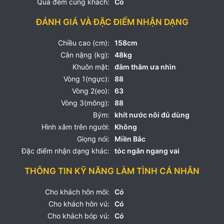
Qua đêm cùng khách:
Có
ĐÁNH GIÁ VÀ ĐẶC ĐIỂM NHẬN DẠNG
Chiều cao (cm):
158cm
Cân nặng (kg):
48kg
Khuôn mặt:
đằm thắm ưa nhìn
Vòng 1(ngực):
88
Vòng 2(eo):
63
Vòng 3(mông):
88
Bým:
khít nước nôi đủ dùng
Hình xăm trên người:
Không
Giọng nói:
Miền Bắc
Đặc điểm nhận dạng khác:
tóc ngắn ngang vai
THÔNG TIN KỸ NĂNG LÀM TÌNH CÁ NHÂN
Cho khách hôn môi:
Có
Cho khách hôn vú:
Có
Cho khách bóp vú:
Có