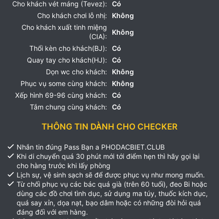
Cho khách vét máng (Tevez):
Có
Cho khách chơi lỗ nhị:
Không
Cho khách xuất tinh miệng
Không
(CIA):
Thổi kèn cho khách(BJ):
Có
Quay tay cho khách(HJ):
Có
Dọn wc cho khách:
Không
Phục vụ some cùng khách:
Không
Xếp hình 69-96 cùng khách:
Có
Tắm chung cùng khách:
Có
THÔNG TIN DÀNH CHO CHECKER
Nhắn tin đúng Pass Bạn a PHODACBIET.CLUB
Khi di chuyển quá 30 phút mới tới điểm hẹn thì hãy gọi lại
cho hàng trước khi lấy phòng
Lịch sự, vệ sinh sạch sẽ để được phục vụ như mong muốn.
Từ chối phục vụ các bác quá già (trên 60 tuổi), đeo Bi hoặc
dùng các đồ chơi tình dục, sử dụng ma túy, thuốc kích dục,
quá say xỉn, dọa nạt, bạo dâm hoặc có những đòi hỏi quá
đáng đối với em hàng.