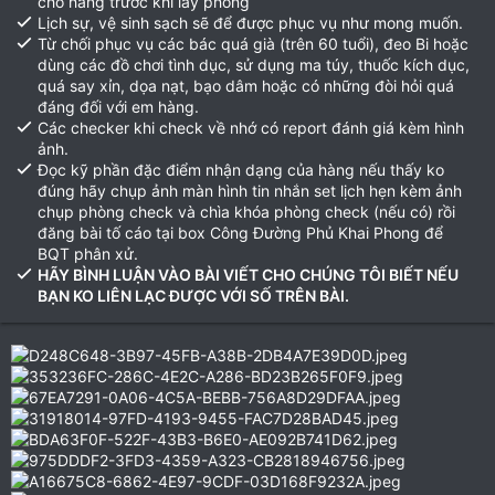
cho hàng trước khi lấy phòng
Lịch sự, vệ sinh sạch sẽ để được phục vụ như mong muốn.
Từ chối phục vụ các bác quá già (trên 60 tuổi), đeo Bi hoặc
dùng các đồ chơi tình dục, sử dụng ma túy, thuốc kích dục,
quá say xỉn, dọa nạt, bạo dâm hoặc có những đòi hỏi quá
đáng đối với em hàng.
Các checker khi check về nhớ có report đánh giá kèm hình
ảnh.
Đọc kỹ phần đặc điểm nhận dạng của hàng nếu thấy ko
đúng hãy chụp ảnh màn hình tin nhắn set lịch hẹn kèm ảnh
chụp phòng check và chìa khóa phòng check (nếu có) rồi
đăng bài tố cáo tại box Công Đường Phủ Khai Phong để
BQT phân xử.
HÃY BÌNH LUẬN VÀO BÀI VIẾT CHO CHÚNG TÔI BIẾT NẾU
BẠN KO LIÊN LẠC ĐƯỢC VỚI SỐ TRÊN BÀI.