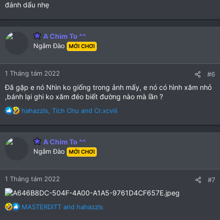
đánh dấu nhẹ
A Chim To ^^
Ngắm Đào
MỚI CHƠI
1 Tháng tám 2022
#6
Đã gặp e nó Nhìn ko giống trong ảnh mấy, e nó có hình xăm nhỏ
,bánh lại ghi ko xăm đéo biết đường nào mà lần ?
R
hahazzls
,
Tích Chu
and
Cr.xcviii
e
a
c
A Chim To ^^
t
Ngắm Đào
MỚI CHƠI
i
o
n
1 Tháng tám 2022
#7
s
:
R
MASTERDITT
and
hahazzls
e