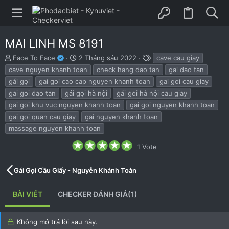
MAI LINH MS 8191
B
N
T
Face To Face
2 Tháng sáu 2022
cave cau giay
ắ
g
h
cave nguyen khanh toan
check hang dao tan
gai dao tan
t
à
ẻ
gái gọi
gai goi cao cap nguyen khanh toan
gai goi cau giay
đ
y
gai goi dao tan
gái gọi hà nội
gái goi hà nội cau giay
ầ
b
u
ắ
gai goi khu vuc nguyen khanh toan
gai goi nguyen khanh toan
t
gai goi quan cau giay
gai nguyen khanh toan
đ
massage nguyen khanh toan
ầ
u
5
1 Vote
.
0
0
Gái Gọi Cầu Giấy - Nguyễn Khánh Toàn
s
t
a
BÀI VIẾT
CHECKER ĐÁNH GIÁ(1)
r
(
s
)
Không mở trả lời sau này.