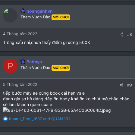
a
c
hoanganhvn
t
Thăm Vườn Đào
MỚI CHƠI
i
o
n
4 Tháng tám 2022
#8
s
:
Trông xấu nhỉ,chưa thấy điểm gì xứng 500K
Pattaya
P
Thăm Vườn Đào
MỚI CHƠI
5 Tháng tám 2022
#9
tiếp bước mấy ae cũng book cái hẹn vs e
đánh giá sơ hộ dáng dấp ổn,body khá ổn ko chút mỡ,chắc chắn
sẽ làm khách quen của e
R
Khanh_Tung_1637
and
QUAN VŨ
e
a
c