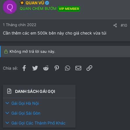
QUAN VŨ
Q
t
QUAN CHÉM BƯỚM
VIP MEMBER
i
o
n
1 Tháng chín 2022
#10
s
:
Cần thêm các em 500k bên này cho giá check vừa túi
Không mở trả lời sau này.
Facebook
Twitter
Reddit
Pinterest
WhatsApp
Email
Link
Chia sẻ:
DANH SÁCH GÁI GỌI
Gái Gọi Hà Nội
Gái Gọi Sài Gòn
Gái Gọi Các Thành Phố Khác