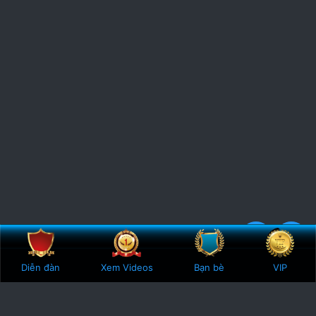
Bên trên
Botto
5
1 Vote
Diễn đàn
Xem Videos
Bạn bè
VIP
.
0
0
s