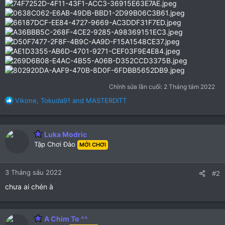
Chỉnh sửa lần cuối:
2 Tháng tám 2022
R
Vikone
,
Tokuda91
and
MASTERDITT
e
a
c
Luka Modric
t
Tập Chơi Đào
i
MỚI CHƠI
o
n
3 Tháng sáu 2022
s
#2
:
chưa ai chén à
A Chim To ^^