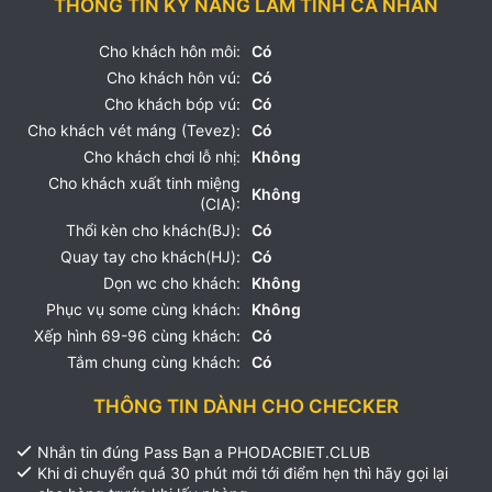
THÔNG TIN KỸ NĂNG LÀM TÌNH CÁ NHÂN
Cho khách hôn môi:
Có
Cho khách hôn vú:
Có
Cho khách bóp vú:
Có
Cho khách vét máng (Tevez):
Có
Cho khách chơi lỗ nhị:
Không
Cho khách xuất tinh miệng
Không
(CIA):
Thổi kèn cho khách(BJ):
Có
Quay tay cho khách(HJ):
Có
Dọn wc cho khách:
Không
Phục vụ some cùng khách:
Không
Xếp hình 69-96 cùng khách:
Có
Tắm chung cùng khách:
Có
THÔNG TIN DÀNH CHO CHECKER
Nhắn tin đúng Pass Bạn a PHODACBIET.CLUB
Khi di chuyển quá 30 phút mới tới điểm hẹn thì hãy gọi lại