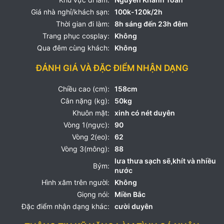
Giá nhà nghỉ/khách sạn:
100k-120k/2h
Thời gian đi làm:
8h sáng đến 23h đêm
Trang phục cosplay:
Không
Qua đêm cùng khách:
Không
ĐÁNH GIÁ VÀ ĐẶC ĐIỂM NHẬN DẠNG
Chiều cao (cm):
158cm
Cân nặng (kg):
50kg
Khuôn mặt:
xinh có nét duyên
Vòng 1(ngực):
90
Vòng 2(eo):
62
Vòng 3(mông):
88
lưa thưa sạch sẽ,khít và nhiều
Bým:
nước
Hình xăm trên người:
Không
Giọng nói:
Miền Bắc
Đặc điểm nhận dạng khác:
cười duyên