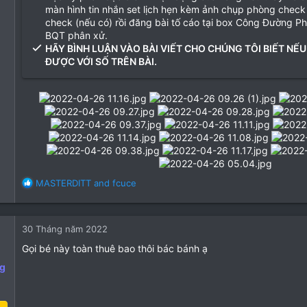
màn hình tin nhắn set lịch hẹn kèm ảnh chụp phòng check
check (nếu có) rồi đăng bài tố cáo tại box Công Đường P
BQT phân xử.
HÃY BÌNH LUẬN VÀO BÀI VIẾT CHO CHÚNG TÔI BIẾT NẾU
ĐƯỢC VỚI SỐ TRÊN BÀI.
R
MASTERDITT
and
fcuce
e
a
c
30 Tháng năm 2022
t
i
Gọi bé này toàn thuê bao thôi bác bánh ạ
o
g
n
s
: