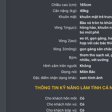
Chiều cao (cm):
165cm
Cân nặng (kg):
49kg
Khuôn mặt:
khuôn mặt trẻ trun
Bầu vú tròn to kh
Vòng 1(ngực):
hồng hào, khuôn n
bú mút phê
eo ót, gọn gàng, h
Vòng 2(eo):
hợp với các bác thí
Vòng 3(mông):
gọn gàng săn chắc,
thơm tho sạch sẽ, 
Bým:
nhiều, vét sướng
Hình xăm trên người:
Không
Giọng nói:
Miền Bắc
Đặc điểm nhận dạng khác:
xem hình ảnh
THÔNG TIN KỸ NĂNG LÀM TÌNH CÁ 
Cho khách hôn môi:
Có
Cho khách hôn vú:
Có
Cho khách bóp vú:
Có