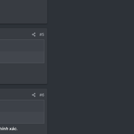
#5
#6
hính xác.