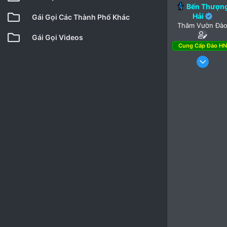
Bến Thượn
Hải
Gái Gọi Các Thành Phố Khác
Thăm Vườn Đà
Gái Gọi Videos
Cung Cấp Đào HN
10