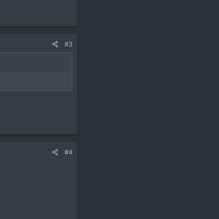
#3
#4