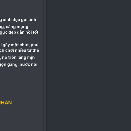
g xinh đẹp gợi tình
ủng, căng mọng,
gực đẹp đàn hồi tốt
ơi gầy một chút, phù
ch chơi nhiều tư thế
 no tròn láng mịn
gọn gàng, nước nôi
NHÂN