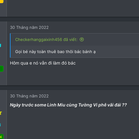
ng năm 2022
84
33
30 Tháng năm 2022
18
Checkerhanggaixinh456 đã viết:
g
Gọi bé này toàn thuê bao thôi bác bánh ạ
o
Hôm qua e nó vẫn đi làm đó bác
 Tháng ba 2022
28
56
30 Tháng năm 2022
13
Ngày trước some Linh Miu cùng Tường Vi phê vãi đái ??
T
N
N