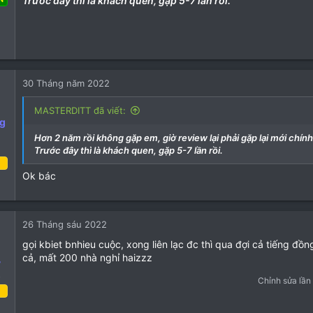
Trước đây thì là khách quen, gặp 5-7 lần rồi.
áng tư 2022
42
14
30 Tháng năm 2022
13
MASTERDITT đã viết:
g
Hơn 2 năm rồi không gặp em, giờ review lại phải gặp lại mới chính
Trước đây thì là khách quen, gặp 5-7 lần rồi.
Ok bác
ng năm 2022
84
33
26 Tháng sáu 2022
18
gọi kbiet bnhieu cuộc, xong liên lạc đc thì qua đợi cả tiếng đồng 
cả, mất 200 nhà nghỉ haizzz
y
o
Chỉnh sửa lần
 Tháng năm 2022