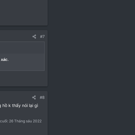
#7
 xác.
#8
hồ k thấy nói lại gì
 cuối:
26 Tháng sáu 2022