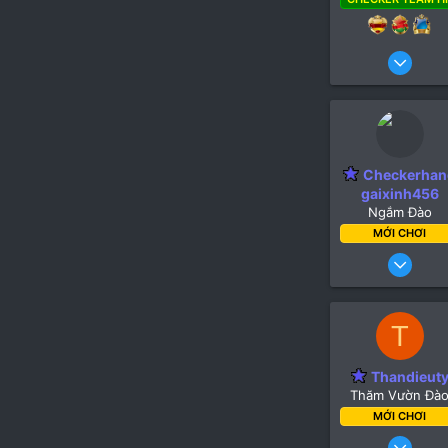
12 Th
1,6
2,0
1
Checkerhan
gaixinh456
Ngắm Đào
MỚI CHƠI
20 Thá
T
Thandieut
Thăm Vườn Đà
MỚI CHƠI
6