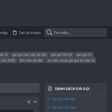
nhập
Tạo tài khoản
dac di
gai goi cao cap xa dan
gái gọi hà nội
gai gọi hn
h miu 500k
linh miu xã đàn
so dien thoai gai goi ho dac di
DANH SÁCH GÁI GỌI
Gái Gọi Hà Nội
#1
Gái Gọi Sài Gòn