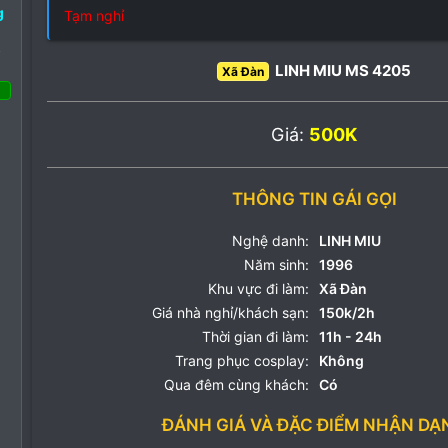
g
Tạm nghỉ
o
LINH MIU MS 4205
Xã Đàn
 Tháng ba 2022
Giá:
500K
28
56
13
THÔNG TIN GÁI GỌI
Nghệ danh:
LINH MIU
Năm sinh:
1996
Khu vực đi làm:
Xã Đàn
Giá nhà nghỉ/khách sạn:
150k/2h
Thời gian đi làm:
11h - 24h
Trang phục cosplay:
Không
Qua đêm cùng khách:
Có
ĐÁNH GIÁ VÀ ĐẶC ĐIỂM NHẬN DẠ