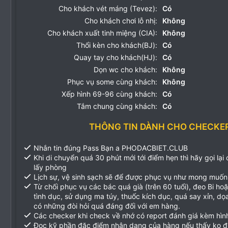
Cho khách vét máng (Tevez):
Có
Cho khách chơi lỗ nhị:
Không
Cho khách xuất tinh miệng (CIA):
Không
Thổi kèn cho khách(BJ):
Có
Quay tay cho khách(HJ):
Có
Dọn wc cho khách:
Không
Phục vụ some cùng khách:
Không
Xếp hình 69-96 cùng khách:
Có
Tắm chung cùng khách:
Có
THÔNG TIN DÀNH CHO CHECKE
Nhắn tin đúng Pass Bạn a PHODACBIET.CLUB
Khi di chuyển quá 30 phút mới tới điểm hẹn thì hãy gọi lại
lấy phòng
Lịch sự, vệ sinh sạch sẽ để được phục vụ như mong muốn
Từ chối phục vụ các bác quá già (trên 60 tuổi), đeo Bi ho
tình dục, sử dụng ma túy, thuốc kích dục, quá say xỉn, d
có những đòi hỏi quá đáng đối với em hàng.
Các checker khi check về nhớ có report đánh giá kèm hìn
Đọc kỹ phần đặc điểm nhận dạng của hàng nếu thấy ko 