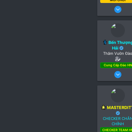
MỚI CHƠI
20 Thá
Bến Thượn
Hải
Thăm Vườn Đà
Cung Cấp Đào HN
10
MASTERDIT
CHECKER CHÂ
CHÍNH
CHECKER TEAM H