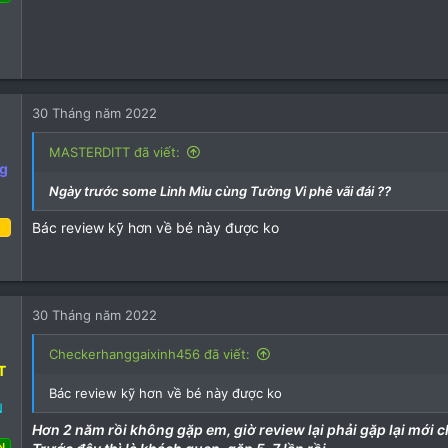
áng tư 2022
42
14
30 Tháng năm 2022
13
MASTERDITT đã viết:
g
Ngày trước some Linh Miu cùng Tường Vi phê vãi đái ??
Bác review kỹ hơn về bé này được ko
ng năm 2022
84
33
30 Tháng năm 2022
18
Checkerhanggaixinh456 đã viết:
T
Bác review kỹ hơn về bé này được ko
N
Hơn 2 năm rồi không gặp em, giờ review lại phải gặp lại mới c
N