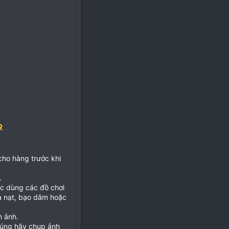
R
 cho hàng trước khi
.
ặc dùng các đồ chơi
ọa nạt, bạo dâm hoặc
h ảnh.
đúng hãy chụp ảnh