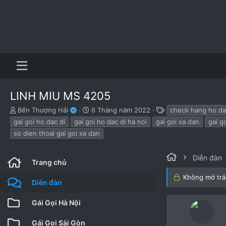
LINH MIU MS 4205
B
N
T
Bến Thượng Hải
6 Tháng năm 2022
check hang ho da
ắ
g
h
gai goi ho dac di
gai goi ho dac di ha noi
gai goi xa dan
gai g
t
à
ẻ
so dien thoai gai goi xa dan
đ
y
ầ
b
u
ắ
Diễn đàn
Trang chủ
t
đ
Không mở trả 
ầ
Diễn đàn
u
Gái Gọi Hà Nội
Gái Gọi Sài Gòn