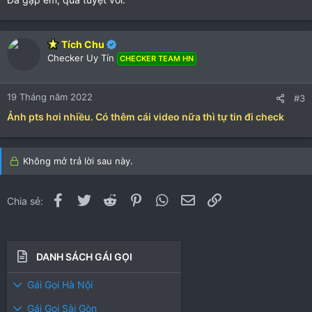
(
(
s
s
)
)
Tích Chu
Checker Uy Tín
CHECKER TEAM HN
19 Tháng năm 2022
#3
Ảnh pts hơi nhiều. Có thêm cái video nữa thì tự tin đi check
Không mở trả lời sau này.
Facebook
Twitter
Reddit
Pinterest
WhatsApp
Email
Link
Chia sẻ:
DANH SÁCH GÁI GỌI
Gái Gọi Hà Nội
Gái Gọi Sài Gòn