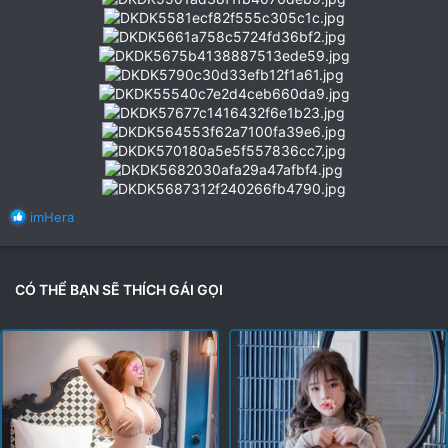
R
imHera
e
a
c
t
CÓ THỂ BẠN SẼ THÍCH GÁI GỌI
i
o
n
s
: