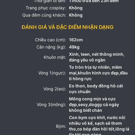
Thời gian đi làm:
11h00 trưa đến 23h đêm
Trang phục cosplay:
Không
Qua đêm cùng khách:
Không
ĐÁNH GIÁ VÀ ĐẶC ĐIỂM NHẬN DẠNG
Chiều cao (cm):
162cm
Cân nặng (kg):
49kg
Xinh, teen, nét thông minh,
Khuôn mặt:
đáng yêu vô ngần
To tròn trịa tự nhiên, mềm
Vòng 1(ngực):
mại,khuôn hình cực đẹp,đầu
ti hồng rực
Eo thon, body đồng hồ cát
Vòng 2(eo):
cực chuẩn
Mông cong mịn và cực
Vòng 3(mông):
đẹp,sexy,doggy cả ngày
không biết chán
Con bym cực khít, nước nôi
nhiều vô kể, sạch sẽ thơm
Bým:
tho,co bóp đàn hồi tốt,lông lá
tỉa tót gọn gàng.