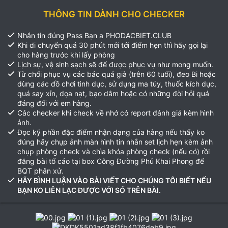
THÔNG TIN DÀNH CHO CHECKER
Nhắn tin đúng Pass Bạn a PHODACBIET.CLUB
Khi di chuyển quá 30 phút mới tới điểm hẹn thì hãy gọi lại
cho hàng trước khi lấy phòng
Lịch sự, vệ sinh sạch sẽ để được phục vụ như mong muốn.
Từ chối phục vụ các bác quá già (trên 60 tuổi), đeo Bi hoặc
dùng các đồ chơi tình dục, sử dụng ma túy, thuốc kích dục,
quá say xỉn, dọa nạt, bạo dâm hoặc có những đòi hỏi quá
đáng đối với em hàng.
Các checker khi check về nhớ có report đánh giá kèm hình
ảnh.
Đọc kỹ phần đặc điểm nhận dạng của hàng nếu thấy ko
đúng hãy chụp ảnh màn hình tin nhắn set lịch hẹn kèm ảnh
chụp phòng check và chìa khóa phòng check (nếu có) rồi
đăng bài tố cáo tại box Công Đường Phủ Khai Phong để
BQT phân xử.
HÃY BÌNH LUẬN VÀO BÀI VIẾT CHO CHÚNG TÔI BIẾT NẾU
BẠN KO LIÊN LẠC ĐƯỢC VỚI SỐ TRÊN BÀI.