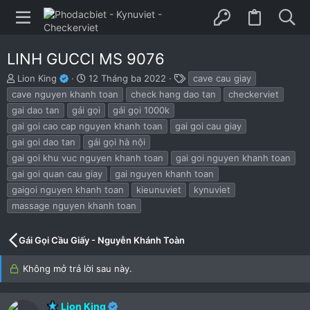
LINH GUCCI MS 9076
B
N
T
Lion King
12 Tháng ba 2022
cave cau giay
ắ
g
h
cave nguyen khanh toan
check hang dao tan
checkerviet
t
à
ẻ
gai dao tan
gái gọi
gái gọi 1000k
đ
y
gai goi cao cap nguyen khanh toan
gai goi cau giay
ầ
b
u
ắ
gai goi dao tan
gái gọi hà nội
t
gai goi khu vuc nguyen khanh toan
gai goi nguyen khanh toan
đ
gai goi quan cau giay
gai nguyen khanh toan
ầ
u
gaigoi nguyen khanh toan
kieunuviet
kynuviet
massage nguyen khanh toan
Gái Gọi Cầu Giấy - Nguyễn Khánh Toàn
Không mở trả lời sau này.
Lion King