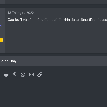
e
a
c
13 Tháng tư 2022
t
i
Cặp bưởi và cặp mông đẹp quá đi, nhìn đáng đồng tiền bát gạ
o
19
n
s
o
:
áng tư 2022
4
0
lời sau này.
1
ebook
Twitter
Reddit
Pinterest
WhatsApp
Email
Link