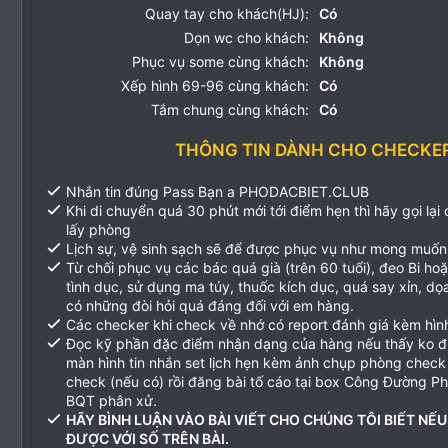
Quay tay cho khách(HJ):
Có
Dọn wc cho khách:
Không
Phục vụ some cùng khách:
Không
Xếp hình 69-96 cùng khách:
Có
Tắm chung cùng khách:
Có
THÔNG TIN DÀNH CHO CHECKE
Nhắn tin đúng Pass Bạn a PHODACBIET.CLUB
Khi di chuyển quá 30 phút mới tới điểm hẹn thì hãy gọi lại
lấy phòng
Lịch sự, vệ sinh sạch sẽ để được phục vụ như mong muốn
Từ chối phục vụ các bác quá già (trên 60 tuổi), đeo Bi ho
tình dục, sử dụng ma túy, thuốc kích dục, quá say xỉn, d
có những đòi hỏi quá đáng đối với em hàng.
Các checker khi check về nhớ có report đánh giá kèm hìn
Đọc kỹ phần đặc điểm nhận dạng của hàng nếu thấy ko 
màn hình tin nhắn set lịch hẹn kèm ảnh chụp phòng check
check (nếu có) rồi đăng bài tố cáo tại box Công Đường P
BQT phân xử.
HÃY BÌNH LUẬN VÀO BÀI VIẾT CHO CHÚNG TÔI BIẾT NẾU
ĐƯỢC VỚI SỐ TRÊN BÀI.