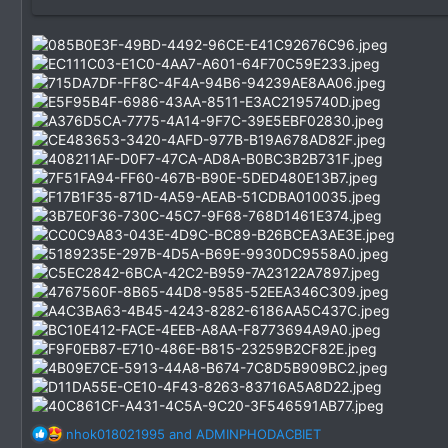
R
nhok018021995
and
ADMINPHODACBIET