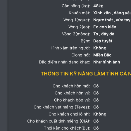
Cân nặng (kg):
48kg
Khuôn mặt:
Xinh xắn , đáng yê
Vòng 1(ngực):
Ngực thật , vừa tay
Vòng 2(eo):
Eo con kiến
Vòng 3(mông):
To , đẫy đà
Bým:
Đẹp tuyệt
Hình xăm trên người:
Không
Giọng nói:
Miền Bắc
Đặc điểm nhận dạng khác:
Như hình ảnh
THÔNG TIN KỸ NĂNG LÀM TÌNH CÁ 
Cho khách hôn môi:
Có
Cho khách hôn vú:
Có
Cho khách bóp vú:
Có
Cho khách vét máng (Tevez):
Có
Cho khách chơi lỗ nhị:
Không
Cho khách xuất tinh miệng (CIA):
Có
Thổi kèn cho khách(BJ):
Có