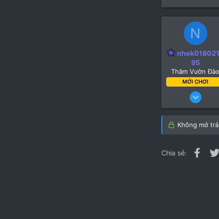
N
nhok01802
95
Thăm Vườn Đà
MỚI CHƠI
13 Th
Không mở trả 
Fac
Chia sẻ: