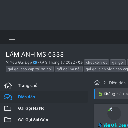
LÂM ANH MS 6338
B
N
T
Yêu Gái Đẹp
3 Tháng tư 2022
checkerviet
gái gọi
ắ
g
h
gai goi cao cap tai ha noi
gái gọi hà nội
gai goi sinh vien cao ca
t
à
ẻ
đ
y
ầ
b
Diễn đàn
Trang chủ
u
ắ
t
Không mở trả 
Diễn đàn
đ
ầ
Gái Gọi Hà Nội
u
Gái Gọi Sài Gòn
Yêu Gái Đẹp