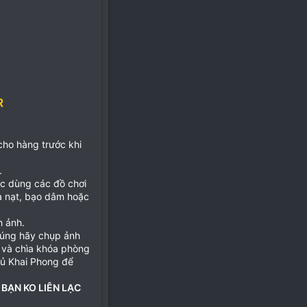
R
 cho hàng trước khi
.
ặc dùng các đồ chơi
ọa nạt, bạo dâm hoặc
h ảnh.
đúng hãy chụp ảnh
 và chìa khóa phòng
hủ Khai Phong để
 BẠN KO LIÊN LẠC