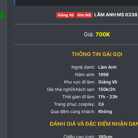
LÂM ANH MS 6338
Giảng Võ
Kim Mã
Tháng tư 2022
86
Giá:
700K
83
18
THÔNG TIN GÁI GỌI
Nghệ danh:
Lâm Anh
Năm sinh:
1998
Khu vực đi làm:
Giảng Võ
Giá nhà nghỉ/khách sạn:
150k/2h
Thời gian đi làm:
11h - 23h
Trang phục cosplay:
Có
Qua đêm cùng khách:
Không
ĐÁNH GIÁ VÀ ĐẶC ĐIỂM NHẬN DẠ
Chiều cao (cm):
165cm