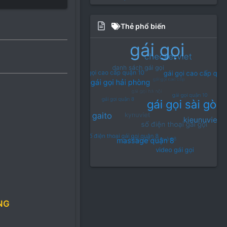
Thẻ phổ biến
NG