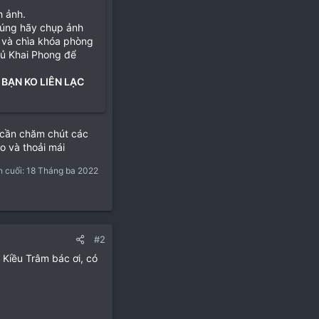
h ảnh.
đúng hãy chụp ảnh
 và chìa khóa phòng
hủ Khai Phong để
 BẠN KO LIÊN LẠC
n cần chăm chút các
o và thoải mái
n cuối:
18 Tháng ba 2022
#2
 Kiều Trâm bác ơi, có