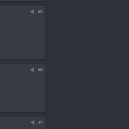
#5
#6
#7