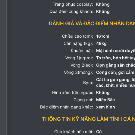
Trang phục cosplay:
Không
Qua đêm cùng khách:
Không
ĐÁNH GIÁ VÀ ĐẶC ĐIỂM NHẬN DẠ
Chiều cao (cm):
161cm
Cân nặng (kg):
48kg
Khuôn mặt:
Mặt xinh cười duyên
Vòng 1(ngực):
To tròn, bóp hết ta
Vòng 2(eo):
Gọn gàng săn chắc
Vòng 3(mông):
Cong cớn, gợi cảm
Cắt tỉa gọn gàng, 
Bým:
cao, khít, nhiều n
Hình xăm trên người:
Không
Giọng nói:
Miền Bắc
Đặc điểm nhận dạng khác:
xem hình
THÔNG TIN KỸ NĂNG LÀM TÌNH CÁ 
Cho khách hôn môi:
Có