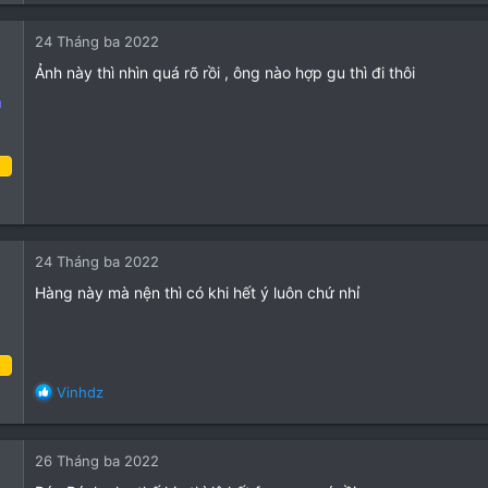
14
24 Tháng ba 2022
3
Ảnh này thì nhìn quá rõ rồi , ông nào hợp gu thì đi thôi
n
o
24 Tháng ba 2022
9
2
24 Tháng ba 2022
3
Hàng này mà nện thì có khi hết ý luôn chứ nhỉ
o
24 Tháng ba 2022
R
Vinhdz
e
15
a
3
c
26 Tháng ba 2022
t
3