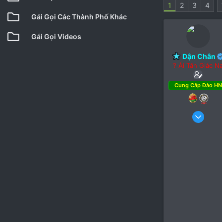
1
2
3
4
Gái Gọi Các Thành Phố Khác
Gái Gọi Videos
Dận Chân
? Ái Tân Giác N
Cung Cấp Đào HN
11 Th
4
1,1