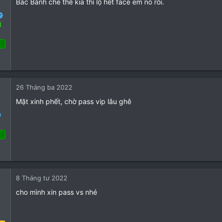
i
Bác Bánh che thế kia thì lộ hết face em nó rồi.
o
n
N
s
:
 Tháng ba 2022
79
36
26 Tháng ba 2022
18
Mặt xinh phết, chờ pass vip lâu ghê
o
 Tháng ba 2022
26
12
8 Tháng tư 2022
3
cho mình xin pass vs nhé
o