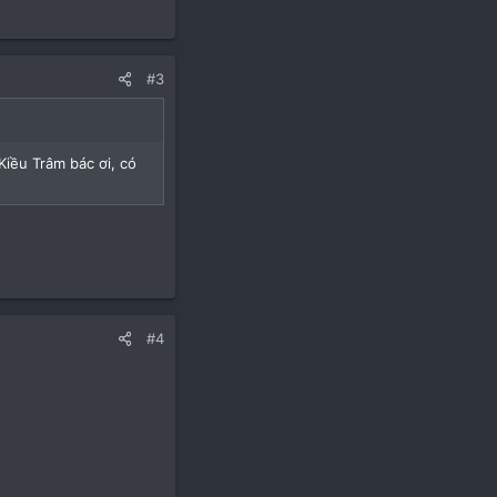
#3
Kiều Trâm bác ơi, có
#4