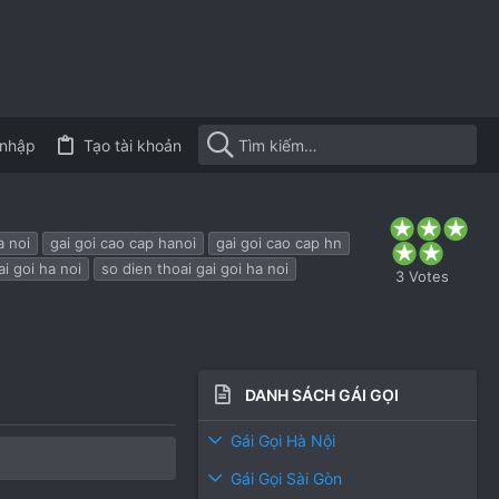
nhập
Tạo tài khoản
5
.
a noi
gai goi cao cap hanoi
gai goi cao cap hn
0
ai goi ha noi
so dien thoai gai goi ha noi
0
3 Votes
s
t
a
r
(
s
)
DANH SÁCH GÁI GỌI
Gái Gọi Hà Nội
Gái Gọi Sài Gòn