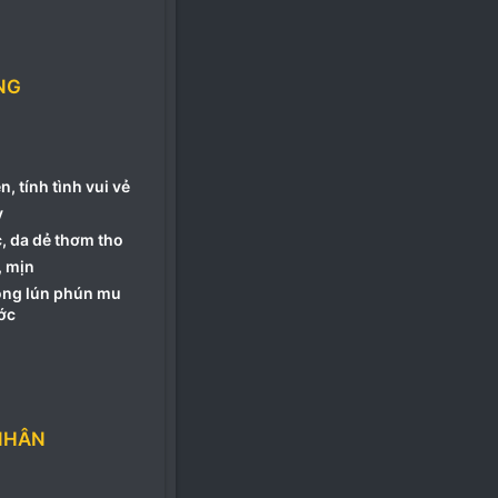
NG
, tính tình vui vẻ
y
, da dẻ thơm tho
, mịn
lông lún phún mu
ước
NHÂN