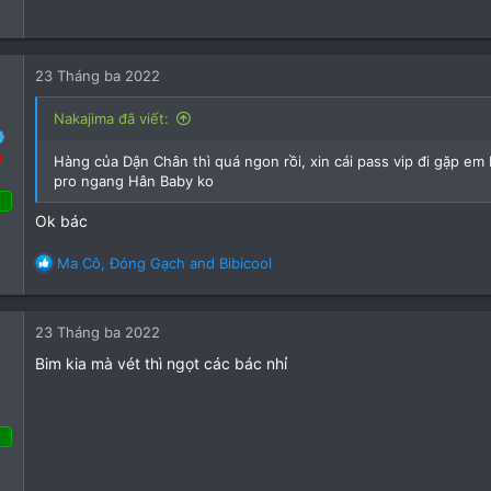
 Tháng ba 2022
26
12
23 Tháng ba 2022
3
Nakajima đã viết:
a
Hàng của Dận Chân thì quá ngon rồi, xin cái pass vip đi gặp em 
pro ngang Hân Baby ko
Ok bác
áng ba 2022
R
Ma Cô
,
Đóng Gạch
and
Bibicool
e
81
a
93
c
23 Tháng ba 2022
t
93
i
Bim kia mà vét thì ngọt các bác nhỉ
o
n
o
s
:
23 Tháng ba 2022
17