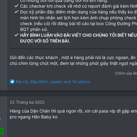
có những đòi hỏi quá đáng đối với em hàng.
Các checker khi check về nhớ có report đánh giá kèm hìn
Đọc kỹ phần đặc điểm nhận dạng của hàng nếu thấy ko 
màn hình tin nhắn set lịch hẹn kèm ảnh chụp phòng check
check (nếu có) rồi đăng bài tố cáo tại box Công Đường P
BQT phân xử.
HÃY BÌNH LUẬN VÀO BÀI VIẾT CHO CHÚNG TÔI BIẾT NẾU
ĐƯỢC VỚI SỐ TRÊN BÀI.
Gửi đến các thực khách , một e hàng phải nói là cực ngoan, â
chú chim từng chút một, đem lại những phút giây thật ngọt ngà
Chỉnh sửa lầ
R
Ma Cô
,
Đầu Đinh
,
zamen
and 14 others
e
a
c
22 Tháng ba 2022
t
i
Hàng của Dận Chân thì quá ngon rồi, xin cái pass vip đi gặp em
o
pro ngang Hân Baby ko
n
o
s
: