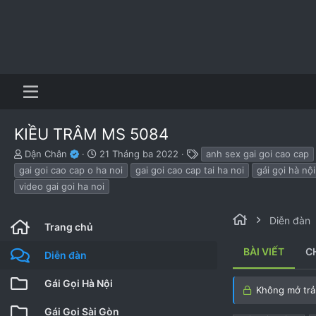
KIỀU TRÂM MS 5084
B
N
T
Dận Chân
21 Tháng ba 2022
anh sex gai goi cao cap
ắ
g
h
gai goi cao cap o ha noi
gai goi cao cap tai ha noi
gái gọi hà nội
t
à
ẻ
video gai goi ha noi
đ
y
ầ
b
u
ắ
Diễn đàn
Trang chủ
t
đ
BÀI VIẾT
C
ầ
Diễn đàn
u
Gái Gọi Hà Nội
Không mở trả 
Gái Gọi Sài Gòn