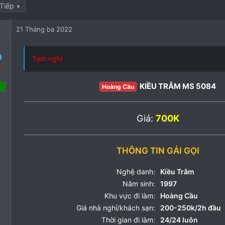
Tiếp
21 Tháng ba 2022
Tạm nghỉ
a
KIỀU TRÂM MS 5084
Hoàng Cầu
áng ba 2022
Giá:
700K
81
93
THÔNG TIN GÁI GỌI
93
Nghệ danh:
Kiều Trâm
Năm sinh:
1997
Khu vực đi làm:
Hoàng Cầu
Giá nhà nghỉ/khách sạn:
200-250k/2h đầu
Thời gian đi làm:
24/24 luôn