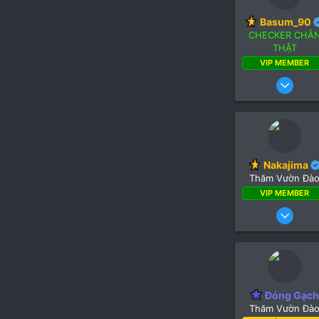
Basum_90
CHECKER CHÂ
THẬT
VIP MEMBER
16
Nakajima
Thăm Vườn Đà
VIP MEMBER
12
Đóng Gạch
Thăm Vườn Đà