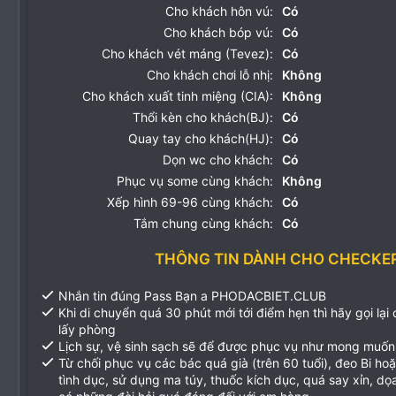
Cho khách hôn vú:
Có
Cho khách bóp vú:
Có
Cho khách vét máng (Tevez):
Có
Cho khách chơi lỗ nhị:
Không
Cho khách xuất tinh miệng (CIA):
Không
Thổi kèn cho khách(BJ):
Có
Quay tay cho khách(HJ):
Có
Dọn wc cho khách:
Có
Phục vụ some cùng khách:
Không
Xếp hình 69-96 cùng khách:
Có
Tắm chung cùng khách:
Có
THÔNG TIN DÀNH CHO CHECKE
Nhắn tin đúng Pass Bạn a PHODACBIET.CLUB
Khi di chuyển quá 30 phút mới tới điểm hẹn thì hãy gọi lại
lấy phòng
Lịch sự, vệ sinh sạch sẽ để được phục vụ như mong muốn
Từ chối phục vụ các bác quá già (trên 60 tuổi), đeo Bi ho
tình dục, sử dụng ma túy, thuốc kích dục, quá say xỉn, d