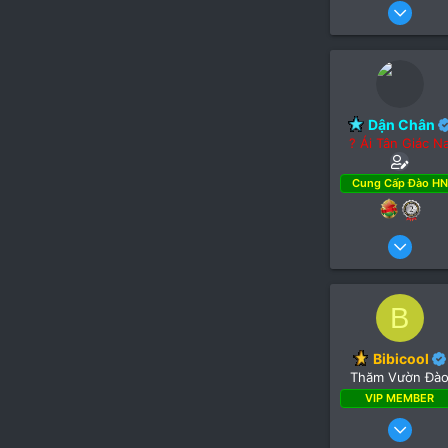
12
Dận Chân
? Ái Tân Giác N
Cung Cấp Đào HN
11 Th
4
1,1
B
Bibicool
Thăm Vườn Đà
VIP MEMBER