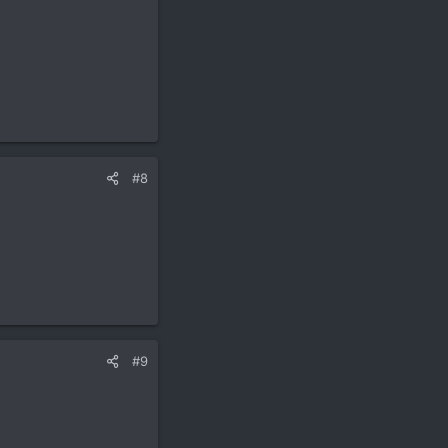
#8
#9