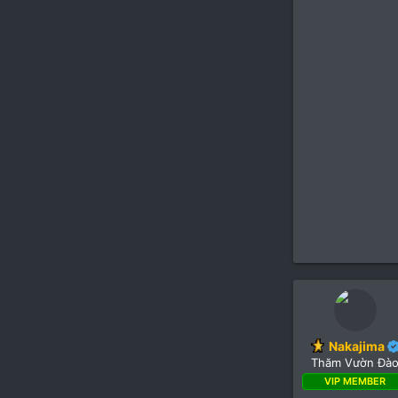
Nakajima
Thăm Vườn Đà
VIP MEMBER