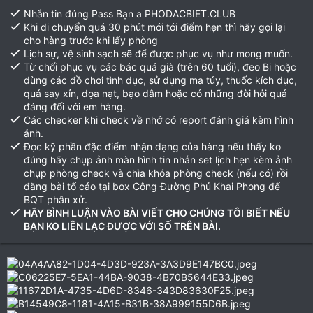
Nhắn tin đúng Pass Bạn a PHODACBIET.CLUB
Khi di chuyển quá 30 phút mới tới điểm hẹn thì hãy gọi lại
cho hàng trước khi lấy phòng
Lịch sự, vệ sinh sạch sẽ để được phục vụ như mong muốn.
Từ chối phục vụ các bác quá già (trên 60 tuổi), đeo Bi hoặc
dùng các đồ chơi tình dục, sử dụng ma túy, thuốc kích dục,
quá say xỉn, dọa nạt, bạo dâm hoặc có những đòi hỏi quá
đáng đối với em hàng.
Các checker khi check về nhớ có report đánh giá kèm hình
ảnh.
Đọc kỹ phần đặc điểm nhận dạng của hàng nếu thấy ko
đúng hãy chụp ảnh màn hình tin nhắn set lịch hẹn kèm ảnh
chụp phòng check và chìa khóa phòng check (nếu có) rồi
đăng bài tố cáo tại box Công Đường Phủ Khai Phong để
BQT phân xử.
HÃY BÌNH LUẬN VÀO BÀI VIẾT CHO CHÚNG TÔI BIẾT NẾU
BẠN KO LIÊN LẠC ĐƯỢC VỚI SỐ TRÊN BÀI.