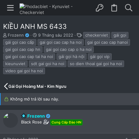
KIỀU ANH MS 6433
B
N
T
Frozenn
9 Tháng sáu 2022
checkerviet
gái gọi
ắ
g
h
gái gọi cao cấp
gai goi cao cap ha noi
gai goi cao cap hanoi
t
à
ẻ
gai goi cao cap hn
gai goi cao cap o ha noi
đ
y
gai goi cao cap tai ha noi
gái gọi hà nội
gái gọi vip
ầ
b
u
ắ
kieunuviet
sdt gai goi ha noi
so dien thoai gai goi ha noi
t
video gai goi ha noi
đ
ầ
u
Gái Gọi Hoàng Mai - Kim Ngưu
Không mở trả lời sau này.
Frozenn
Black Rose
Cung Cấp Đào HN