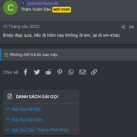
chimto15cm.th
C
Thăm Vườn Đào
MỚI CHƠI
12 Tháng sáu 2022
#6
Body đẹp quá, tiếc là hôm nay không đi em, lại đi em khác
Không mở trả lời sau này.
Facebook
Twitter
Reddit
Pinterest
WhatsApp
Email
Link
Chia sẻ:
DANH SÁCH GÁI GỌI
Gái Gọi Hà Nội
Gái Gọi Sài Gòn
Gái Gọi Các Thành Phố Khác