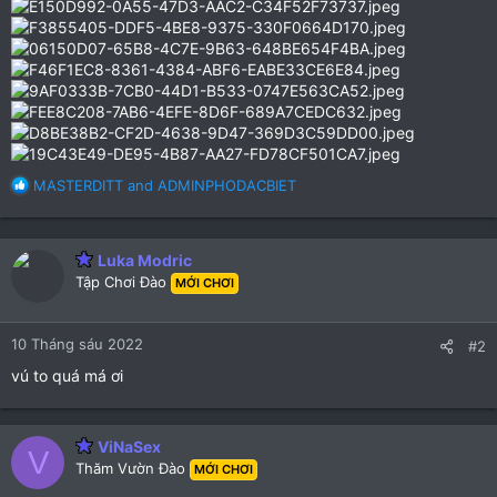
R
MASTERDITT
and
ADMINPHODACBIET
e
a
c
Luka Modric
t
Tập Chơi Đào
i
MỚI CHƠI
o
n
10 Tháng sáu 2022
s
#2
:
vú to quá má ơi
ViNaSex
V
Thăm Vườn Đào
MỚI CHƠI