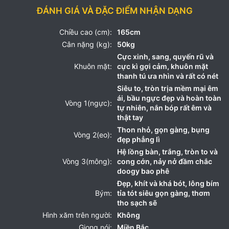
ĐÁNH GIÁ VÀ ĐẶC ĐIỂM NHẬN DẠNG
Chiều cao (cm):
165cm
Cân nặng (kg):
50kg
Cực xinh, sang, quyến rũ và
Khuôn mặt:
cực kì gợi cảm, khuôn mặt
thanh tú ưa nhìn và rất có nét
Siêu to, tròn trịa mềm mại êm
ái, bầu ngực đẹp và hoàn toàn
Vòng 1(ngực):
tự nhiên, nắn bóp rất êm và
thật tay
Thon nhỏ, gọn gàng, bụng
Vòng 2(eo):
đẹp phẳng lì
Hệ lồng bàn, trắng, tròn to và
Vòng 3(mông):
cong cớn, nảy nở đầm chắc
doogy bao phê
Đẹp, khít và khá bót, lông bím
Bým:
tỉa tót siêu gọn gàng, thơm
tho sạch sẽ
Hình xăm trên người:
Không
Giọng nói:
Miền Bắc