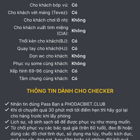
Cho khách bóp vú:
Có
Cho khách vét máng (Tevez):
Có
Cho khách chơi lỗ nhị:
Không
Cho khách xuất tinh miệng
Không
(CIA):
Thổi kèn cho khách(BJ):
Có
Quay tay cho khách(HJ):
Có
Dọn wc cho khách:
Không
Phục vụ some cùng khách:
Không
Xếp hình 69-96 cùng khách:
Có
Tắm chung cùng khách:
Có
THÔNG TIN DÀNH CHO CHECKER
Nhắn tin đúng Pass Bạn a PHODACBIET.CLUB
Khi di chuyển quá 30 phút mới tới điểm hẹn thì hãy gọi lại
cho hàng trước khi lấy phòng
Lịch sự, vệ sinh sạch sẽ để được phục vụ như mong muốn.
Từ chối phục vụ các bác quá già (trên 60 tuổi), đeo Bi hoặc
dùng các đồ chơi tình dục, sử dụng ma túy, thuốc kích dục,
quá say xỉn, dọa nạt, bạo dâm hoặc có những đòi hỏi quá