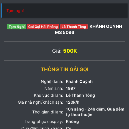
Tạm nghỉ
KHÁNH QUỲNH
Tạm Nghỉ
Gái Gọi Hải Phòng
Lê Thánh Tông
MS 5096
Giá:
500K
THÔNG TIN GÁI GỌI
Nghệ danh:
Khánh Quỳnh
Năm sinh:
1997
Khu vực đi làm:
Lê Thánh Tông
Giá nhà nghỉ/khách sạn:
120k/h
10h sáng - 24h đêm. Qua đêm
Thời gian đi làm:
tự thoả thuận
Trang phục cosplay:
Không
Qua đêm cùng khách:
Có