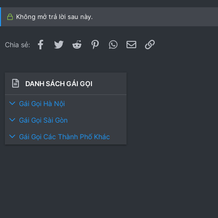
.
.
0
0
Không mở trả lời sau này.
0
0
s
s
t
t
Facebook
Twitter
Reddit
Pinterest
WhatsApp
Email
Link
Chia sẻ:
a
a
r
r
(
(
s
s
DANH SÁCH GÁI GỌI
)
)
Gái Gọi Hà Nội
Gái Gọi Sài Gòn
Gái Gọi Các Thành Phố Khác