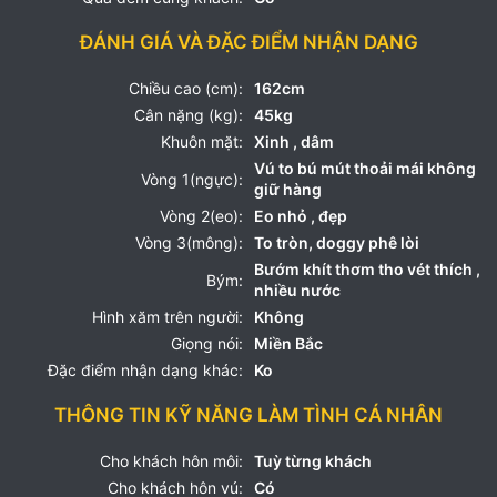
ĐÁNH GIÁ VÀ ĐẶC ĐIỂM NHẬN DẠNG
Chiều cao (cm):
162cm
Cân nặng (kg):
45kg
Khuôn mặt:
Xinh , dâm
Vú to bú mút thoải mái không
Vòng 1(ngực):
giữ hàng
Vòng 2(eo):
Eo nhỏ , đẹp
Vòng 3(mông):
To tròn, doggy phê lòi
Bướm khít thơm tho vét thích ,
Bým:
nhiều nước
Hình xăm trên người:
Không
Giọng nói:
Miền Bắc
Đặc điểm nhận dạng khác:
Ko
THÔNG TIN KỸ NĂNG LÀM TÌNH CÁ NHÂN
Cho khách hôn môi:
Tuỳ từng khách
Cho khách hôn vú:
Có