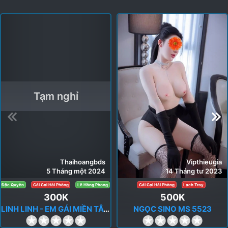
Tạm nghỉ
Thaihoangbds
Vipthieugia
5 Tháng một 2024
14 Tháng tư 2023
Độc Quyền
Gái Gọi Hải Phòng
Lê Hồng Phong
Gái Gọi Hải Phòng
Lạch Tray
300K
500K
LINH LINH - EM GÁI MIỀN TÂY - NHẸ NHÀNG, TÌNH CẢM
NGỌC SINO MS 5523
0
0