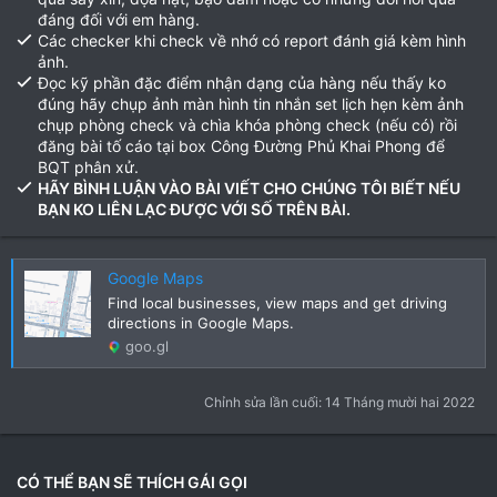
đáng đối với em hàng.
Các checker khi check về nhớ có report đánh giá kèm hình
ảnh.
Đọc kỹ phần đặc điểm nhận dạng của hàng nếu thấy ko
đúng hãy chụp ảnh màn hình tin nhắn set lịch hẹn kèm ảnh
chụp phòng check và chìa khóa phòng check (nếu có) rồi
đăng bài tố cáo tại box Công Đường Phủ Khai Phong để
BQT phân xử.
HÃY BÌNH LUẬN VÀO BÀI VIẾT CHO CHÚNG TÔI BIẾT NẾU
BẠN KO LIÊN LẠC ĐƯỢC VỚI SỐ TRÊN BÀI.
Google Maps
Find local businesses, view maps and get driving
directions in Google Maps.
goo.gl
Chỉnh sửa lần cuối:
14 Tháng mười hai 2022
CÓ THỂ BẠN SẼ THÍCH GÁI GỌI