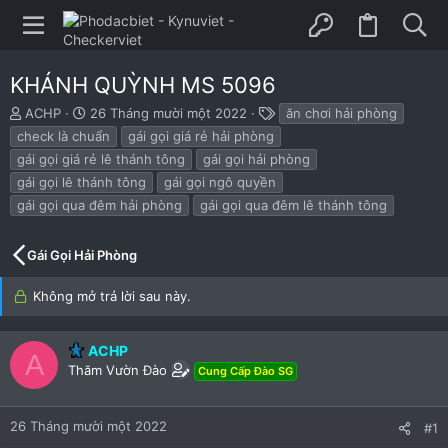
KHÁNH QUỲNH MS 5096
B
N
T
ACHP
26 Tháng mười một 2022
ăn chơi hải phòng
ắ
g
h
check là chuẩn
gái gọi giá rẻ hải phòng
t
à
ẻ
gái gọi giá rẻ lê thánh tông
gái gọi hải phòng
đ
y
gái gọi lê thánh tông
gái gọi ngô quyền
ầ
b
u
ắ
gái gọi qua đêm hải phòng
gái gọi qua đêm lê thánh tông
t
đ
Gái Gọi Hải Phòng
ầ
u
Không mở trả lời sau này.
ACHP
A
Thăm Vườn Đào
Cung Cấp Đào SG
26 Tháng mười một 2022
#1