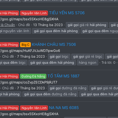
TIỂU YẾN MS 5706
ọi Hải Phòng
Nguyễn Văn Linh
://goo.gl/maps/bsx5SXxoHE8gjSXHA
 là Chuẩn
Chủ đề
13 Tháng ba 2023
gái
gọi
giá rẻ
hải
phòng
gái
ọi
nguyễn văn linh
gái
gọi
qua
đêm
hải
phòng
gái
gọi
qua
đêm
nguyễ
KHÁNH CHÂU MS 7506
ọi Hải Phòng
Big C
://goo.gl/maps/HuKFJVJuWD7ipwGo6
Chủ đề
7 Tháng ba 2023
gái
gọi
bigc
gái
gọi
giá rẻ bigc
gái
gọi
ọi
qua
đêm
bigc
gái
gọi
qua
đêm
hải
phòng
hàng ngon
Trả lời: 0
TỐ TẤM MS 1887
ọi Hải Phòng
Đường Đà Nẵng
://goo.gl/maps/coZvpZECDkP9jRJT7
Chủ đề
7 Tháng ba 2023
gái
gọi
đường đà nẵng
gái
gọi
giá rẻ đ
ọi
hải
phòng
gái
gọi
qua
đêm
đường đà nẵng
gái
gọi
qua
đêm
hải
p
NA NA MS 6085
ọi Hải Phòng
Nguyễn Văn Linh
://goo.gl/maps/bsx5SXxoHE8gjSXHA