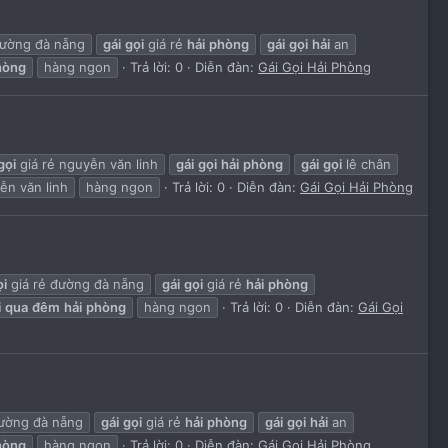
đường đà nẵng
gái
gọi
giá rẻ
hải
phòng
gái
gọi
hải
an
hòng
hàng ngon
Trả lời: 0
Diễn đàn:
Gái Gọi Hải Phòng
gọi
giá rẻ nguyễn văn linh
gái
gọi
hải
phòng
gái
gọi
lê chân
n văn linh
hàng ngon
Trả lời: 0
Diễn đàn:
Gái Gọi Hải Phòng
ọi
giá rẻ đường đà nẵng
gái
gọi
giá rẻ
hải
phòng
i
qua
đêm
hải
phòng
hàng ngon
Trả lời: 0
Diễn đàn:
Gái Gọi
đường đà nẵng
gái
gọi
giá rẻ
hải
phòng
gái
gọi
hải
an
hòng
hàng ngon
Trả lời: 0
Diễn đàn:
Gái Gọi Hải Phòng