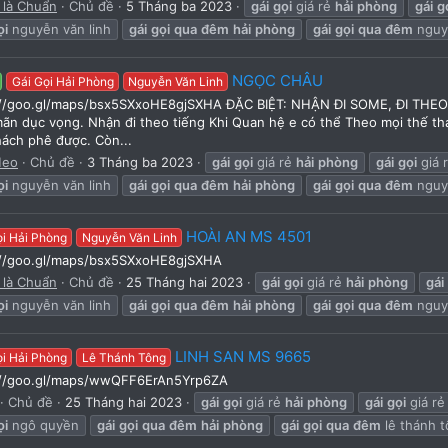
 là Chuẩn
Chủ đề
5 Tháng ba 2023
gái
gọi
giá rẻ
hải
phòng
gái
g
ọi
nguyễn văn linh
gái
gọi
qua
đêm
hải
phòng
gái
gọi
qua
đêm
nguyễ
NGỌC CHÂU
Gái Gọi Hải Phòng
Nguyễn Văn Linh
://goo.gl/maps/bsx5SXxoHE8gjSXHA ĐẶC BIỆT: NHẬN ĐI SOME, ĐI THEO 
ãn dục vọng. Nhận đi theo tiếng Khi Quan hệ e có thể Theo mọi thế thá
ách phê được. Còn...
Meo
Chủ đề
3 Tháng ba 2023
gái
gọi
giá rẻ
hải
phòng
gái
gọi
giá 
ọi
nguyễn văn linh
gái
gọi
qua
đêm
hải
phòng
gái
gọi
qua
đêm
nguyễ
HOÀI AN MS 4501
ọi Hải Phòng
Nguyễn Văn Linh
://goo.gl/maps/bsx5SXxoHE8gjSXHA
 là Chuẩn
Chủ đề
25 Tháng hai 2023
gái
gọi
giá rẻ
hải
phòng
gái
ọi
nguyễn văn linh
gái
gọi
qua
đêm
hải
phòng
gái
gọi
qua
đêm
nguyễ
LINH SAN MS 9665
ọi Hải Phòng
Lê Thánh Tông
://goo.gl/maps/wwQFF6ErAn5Yrp6ZA
Chủ đề
25 Tháng hai 2023
gái
gọi
giá rẻ
hải
phòng
gái
gọi
giá rẻ
ọi
ngô quyền
gái
gọi
qua
đêm
hải
phòng
gái
gọi
qua
đêm
lê thánh 