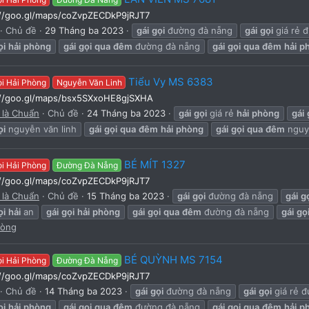
://goo.gl/maps/coZvpZECDkP9jRJT7
Chủ đề
29 Tháng ba 2023
gái
gọi
đường đà nẵng
gái
gọi
giá rẻ 
ọi
hải
phòng
gái
gọi
qua
đêm
đường đà nẵng
gái
gọi
qua
đêm
hải
p
Tiểu Vy MS 6383
ọi Hải Phòng
Nguyễn Văn Linh
://goo.gl/maps/bsx5SXxoHE8gjSXHA
 là Chuẩn
Chủ đề
24 Tháng ba 2023
gái
gọi
giá rẻ
hải
phòng
gái
ọi
nguyễn văn linh
gái
gọi
qua
đêm
hải
phòng
gái
gọi
qua
đêm
nguyễ
BÉ MÍT 1327
ọi Hải Phòng
Đường Đà Nẵng
://goo.gl/maps/coZvpZECDkP9jRJT7
 là Chuẩn
Chủ đề
15 Tháng ba 2023
gái
gọi
đường đà nẵng
gái
g
ọi
hải
an
gái
gọi
hải
phòng
gái
gọi
qua
đêm
đường đà nẵng
gái
gọ
hòng
BÉ QUỲNH MS 7154
ọi Hải Phòng
Đường Đà Nẵng
://goo.gl/maps/coZvpZECDkP9jRJT7
Chủ đề
14 Tháng ba 2023
gái
gọi
đường đà nẵng
gái
gọi
giá rẻ 
ọi
hải
phòng
gái
gọi
qua
đêm
đường đà nẵng
gái
gọi
qua
đêm
hải
p