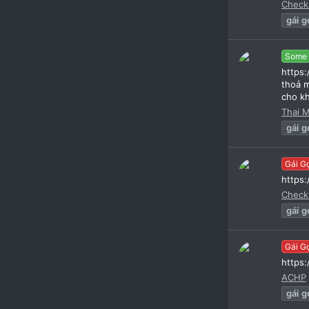
Check
gái
g
Some
https
thoả m
cho kh
Thai 
gái
g
Gái G
https
Check
gái
g
Gái G
https
ACHP
gái
g