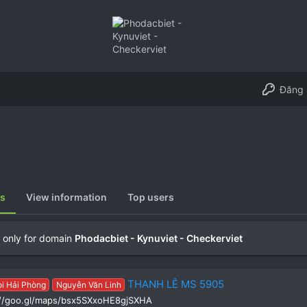
Đăng 
ts
View information
Top users
 only for domain
Phodacbiet - Kynuviet - Checkerviet
THANH LÊ MS 5905
ọi Hải Phòng
Nguyễn Văn Linh
://goo.gl/maps/bsx5SXxoHE8gjSXHA