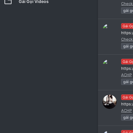
Gái Gọi Videos
Check
gái
g
Gái G
https
Check
gái
g
Gái G
https
ACHP
gái
g
Gái G
https
ACHP
gái
g
Gái G