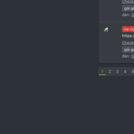
Check
gái
g
đàn:
G
Gái G
https
Check
gái
g
đàn:
G
1
2
3
4