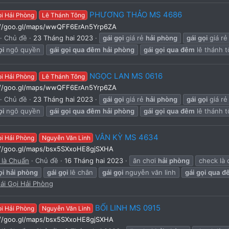
PHƯƠNG THẢO MS 4686
ọi Hải Phòng
Lê Thánh Tông
://goo.gl/maps/wwQFF6ErAn5Yrp6ZA
Chủ đề
23 Tháng hai 2023
gái
gọi
giá rẻ
hải
phòng
gái
gọi
giá rẻ
ọi
ngô quyền
gái
gọi
qua
đêm
hải
phòng
gái
gọi
qua
đêm
lê thánh 
NGỌC LAN MS 0616
ọi Hải Phòng
Lê Thánh Tông
://goo.gl/maps/wwQFF6ErAn5Yrp6ZA
Chủ đề
23 Tháng hai 2023
gái
gọi
giá rẻ
hải
phòng
gái
gọi
giá rẻ
ọi
ngô quyền
gái
gọi
qua
đêm
hải
phòng
gái
gọi
qua
đêm
lê thánh 
VÂN KỲ MS 4634
ọi Hải Phòng
Nguyễn Văn Linh
://goo.gl/maps/bsx5SXxoHE8gjSXHA
 là Chuẩn
Chủ đề
16 Tháng hai 2023
ăn chơi
hải
phòng
check là
ọi
hải
phòng
gái
gọi
lê chân
gái
gọi
nguyễn văn linh
gái
gọi
qua
đ
ái Gọi Hải Phòng
BỐI LINH MS 0915
ọi Hải Phòng
Nguyễn Văn Linh
://goo.gl/maps/bsx5SXxoHE8gjSXHA