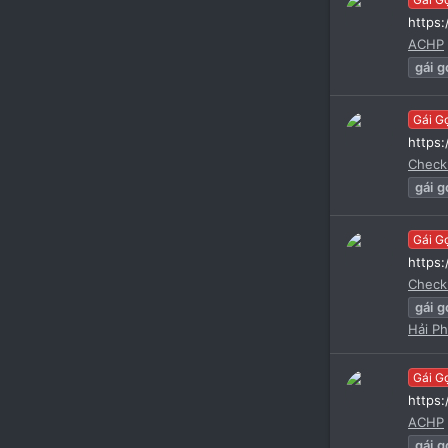
https
ACHP
gái
g
Gái G
https
Check
gái
g
Gái G
https
Check
gái
g
Hải P
Gái G
https
ACHP
gái
g