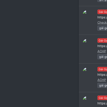
Gái G
https
Check
gái
g
Gái G
https
ACHP
gái
g
Gái G
https
ACHP
gái
g
Gái G
https