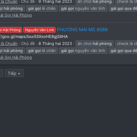
 là Chuẩn
Chủ đề
9 Tháng hai 2023
ăn chơi
hải
phòng
check là 
ọi
hải
phòng
gái
gọi
lê chân
gái
gọi
nguyễn văn linh
gái
gọi
qua
đ
ái Gọi Hải Phòng
PHƯƠNG MAI MS 6089
ọi Hải Phòng
Nguyễn Văn Linh
://goo.gl/maps/bsx5SXxoHE8gjSXHA
 là Chuẩn
Chủ đề
8 Tháng hai 2023
ăn chơi
hải
phòng
check là 
ọi
hải
phòng
gái
gọi
lê chân
gái
gọi
nguyễn văn linh
gái
gọi
qua
đ
ái Gọi Hải Phòng
5
Tiếp