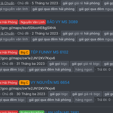
 là Chuẩn
Chủ đề
5 Tháng tư 2023
gái
gọi
giá rẻ
hải
phòng
gái
gọ
ọi
nguyễn văn linh
gái
gọi
qua
đêm
hải
phòng
gái
gọi
qua
đêm
nguyễ
BẢO VY MS 3089
ọi Hải Phòng
Nguyễn Văn Linh
://goo.gl/maps/bsx5SXxoHE8gjSXHA
 là Chuẩn
Chủ đề
2 Tháng tư 2023
gái
gọi
giá rẻ
hải
phòng
gái
gọ
ọi
nguyễn văn linh
gái
gọi
qua
đêm
hải
phòng
gái
gọi
qua
đêm
nguyễ
TÉP FUNNY MS 6102
ọi Hải Phòng
Big C
://goo.gl/maps/ow1e2JN12KV7Kxjv6
Chủ đề
31 Tháng ba 2023
gái
gọi
bigc
gái
gọi
giá rẻ bigc
gái
gọ
ọi
qua
đêm
bigc
gái
gọi
qua
đêm
hải
phòng
hàng ngon
Trả lời: 0
VY NGUYỄN MS 6654
ọi Hải Phòng
Big C
://goo.gl/maps/ow1e2JN12KV7Kxjv6
Chủ đề
30 Tháng ba 2023
gái
gọi
bigc
gái
gọi
giá rẻ bigc
gái
g
ọi
qua
đêm
bigc
gái
gọi
qua
đêm
hải
phòng
hàng ngon
Trả lời: 0
LAN VIÊN MS 7681
ọi Hải Phòng
Đường Đà Nẵng