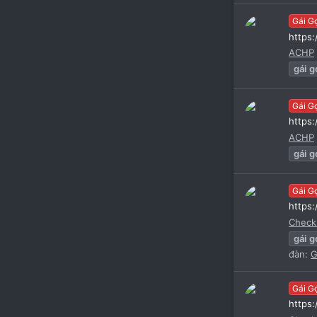
Gái G
https
ACHP
gái
g
Gái G
https
ACHP
gái
g
Gái G
https
Check
gái
g
đàn:
G
Gái G
https