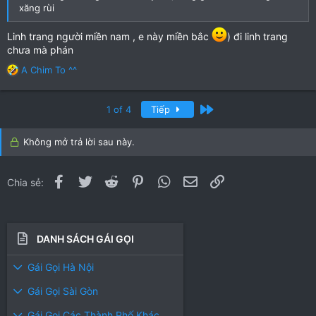
xăng rùi
Linh trang người miền nam , e này miền bắc
) đi linh trang
chưa mà phán
R
A Chim To ^^
e
a
c
Cuối
1 of 4
Tiếp
t
i
Không mở trả lời sau này.
o
n
s
Facebook
Twitter
Reddit
Pinterest
WhatsApp
Email
Link
Chia sẻ:
:
DANH SÁCH GÁI GỌI
Gái Gọi Hà Nội
Gái Gọi Sài Gòn
Gái Gọi Các Thành Phố Khác