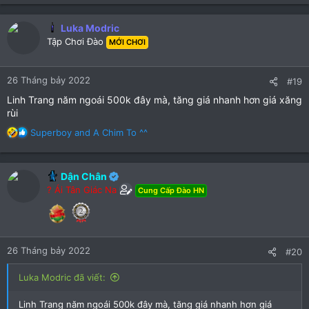
Luka Modric
Tập Chơi Đào
MỚI CHƠI
26 Tháng bảy 2022
#19
Linh Trang năm ngoái 500k đây mà, tăng giá nhanh hơn giá xăng
rùi
R
Superboy
and
A Chim To ^^
e
a
c
Dận Chân
t
? Ái Tân Giác Na
Cung Cấp Đào HN
i
o
n
s
:
26 Tháng bảy 2022
#20
Luka Modric đã viết:
Linh Trang năm ngoái 500k đây mà, tăng giá nhanh hơn giá