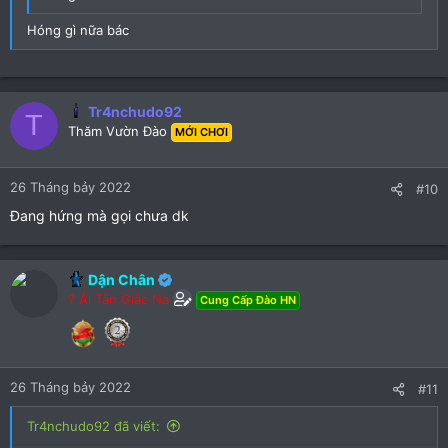
Hóng gì nữa bác
Tr4nchudo92
T
Thăm Vườn Đào
MỚI CHƠI
26 Tháng bảy 2022
#10
Đang hứng mà gọi chưa dk
Dận Chân
? Ái Tân Giác Na
Cung Cấp Đào HN
26 Tháng bảy 2022
#11
Tr4nchudo92 đã viết: