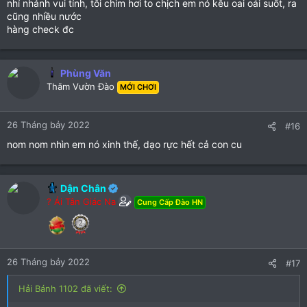
nhí nhảnh vui tính, tôi chim hơi to chịch em nó kêu oai oái suốt, ra
cũng nhiều nước
hàng check đc
Phùng Văn
Thăm Vườn Đào
MỚI CHƠI
26 Tháng bảy 2022
#16
nom nom nhìn em nó xinh thế, dạo rực hết cả con cu
Dận Chân
? Ái Tân Giác Na
Cung Cấp Đào HN
26 Tháng bảy 2022
#17
Hải Bánh 1102 đã viết: