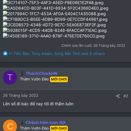
Chỉnh sửa lần cuối:
26 Tháng bảy 2022
R
Vi Tiểu Bảo
,
Tony Adam
,
Súng Bắn Tinh
and 9 others
e
a
c
ThánhCheckHN
t
T
Thăm Vườn Đào
i
MỚI CHƠI
o
n
26 Tháng bảy 2022
s
#2
:
Lên số đi bác để nay tôi đi thẩm luôn
Chệch hâm ham đijt
C
Thăm Vườn Đào
MỚI CHƠI