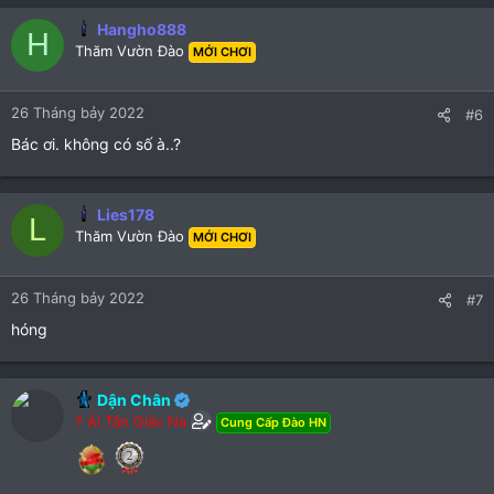
Hangho888
H
Thăm Vườn Đào
MỚI CHƠI
26 Tháng bảy 2022
#6
Bác ơi. không có số à..?
Lies178
L
Thăm Vườn Đào
MỚI CHƠI
26 Tháng bảy 2022
#7
hóng
Dận Chân
? Ái Tân Giác Na
Cung Cấp Đào HN