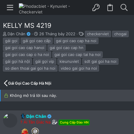
KELLY MS 4219
B
N
T
Dận Chân
26 Tháng bảy 2022
checkerviet
chogai
ắ
g
h
gái gọi
gái gọi cao cấp
gai goi cao cap ha noi
t
à
ẻ
gai goi cao cap hanoi
gai goi cao cap hn
đ
y
gai goi cao cap o ha noi
gai goi cao cap tai ha noi
ầ
b
u
ắ
gái gọi hà nội
gái gọi vip
kieunuviet
sdt gai goi ha noi
t
so dien thoai gai goi ha noi
video gai goi ha noi
đ
ầ
u
Gái Gọi Cao Cấp Hà Nội
Không mở trả lời sau này.
Dận Chân
? Ái Tân Giác Na
Cung Cấp Đào HN