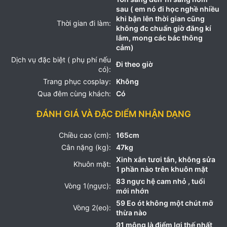
sau ( em nó đi học nghề nhiều
khi bận lên thời gian cũng
Thời gian đi làm:
không đc chuẩn giờ đăng kí
lắm, mong các bác thông
cảm)
Dịch vụ đặc biệt ( phụ phí nếu
Đi theo giờ
có):
Trang phục cosplay:
Không
Qua đêm cùng khách:
Có
ĐÁNH GIÁ VÀ ĐẶC ĐIỂM NHẬN DẠNG
Chiều cao (cm):
165cm
Cân nặng (kg):
47kg
Xinh xắn tươi tắn, không sửa
Khuôn mặt:
1 phần nào trên khuôn mặt
83 ngực hệ cam nhỏ , tuổi
Vòng 1(ngực):
mới nhớn
59 Eo ót không một chút mỡ
Vòng 2(eo):
thừa nào
91 mông là điểm lợi thế nhất