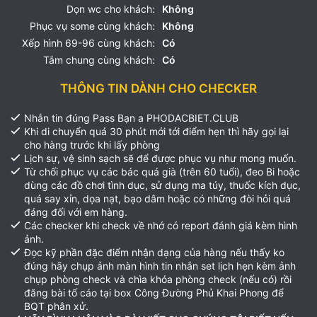
Dọn wc cho khách:
Không
Phục vụ some cùng khách:
Không
Xếp hình 69-96 cùng khách:
Có
Tắm chung cùng khách:
Có
THÔNG TIN DÀNH CHO CHECKER
Nhắn tin đúng Pass Bạn a PHODACBIET.CLUB
Khi di chuyển quá 30 phút mới tới điểm hẹn thì hãy gọi lại
cho hàng trước khi lấy phòng
Lịch sự, vệ sinh sạch sẽ để được phục vụ như mong muốn.
Từ chối phục vụ các bác quá già (trên 60 tuổi), đeo Bi hoặc
dùng các đồ chơi tình dục, sử dụng ma túy, thuốc kích dục,
quá say xỉn, dọa nạt, bạo dâm hoặc có những đòi hỏi quá
đáng đối với em hàng.
Các checker khi check về nhớ có report đánh giá kèm hình
ảnh.
Đọc kỹ phần đặc điểm nhận dạng của hàng nếu thấy ko
đúng hãy chụp ảnh màn hình tin nhắn set lịch hẹn kèm ảnh
chụp phòng check và chìa khóa phòng check (nếu có) rồi
đăng bài tố cáo tại box Công Đường Phủ Khai Phong để
BQT phân xử.