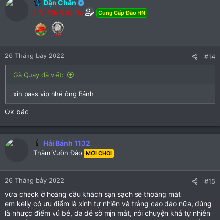
Dận Chân
? Ái Tân Giác Na
Cung Cấp Đào HN
26 Tháng bảy 2022
#14
Gà Quay đã viết:
xin pass vip nhé ông Bánh
Ok bác
Hải Bánh 1102
Thăm Vườn Đào
MỚI CHƠI
26 Tháng bảy 2022
#15
vừa check ở hoàng cầu khách sạn sạch sẽ thoáng mát
em kelly có ưu điểm là xinh tự nhiên và trắng cao dáo nữa, đúng
là nhược điểm vú bé, da dẻ sờ mịn mát, nói chuyện khá tự nhiên