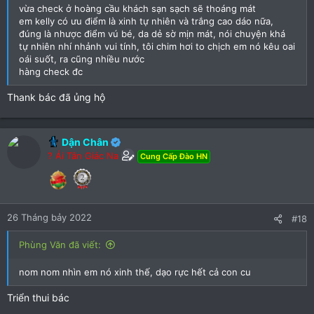
vừa check ở hoàng cầu khách sạn sạch sẽ thoáng mát
em kelly có ưu điểm là xinh tự nhiên và trắng cao dáo nữa,
đúng là nhược điểm vú bé, da dẻ sờ mịn mát, nói chuyện khá
tự nhiên nhí nhảnh vui tính, tôi chim hơi to chịch em nó kêu oai
oái suốt, ra cũng nhiều nước
hàng check đc
Thank bác đã ủng hộ
Dận Chân
? Ái Tân Giác Na
Cung Cấp Đào HN
26 Tháng bảy 2022
#18
Phùng Văn đã viết:
nom nom nhìn em nó xinh thế, dạo rực hết cả con cu
Triển thui bác