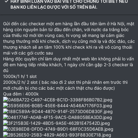
HÃY BÌNH LUẬN VÀO BÀI VIẾT CHO CHÚNG TÔI BIẾT NẾU
BẠN KO LIÊN LẠC ĐƯỢC VỚI SỐ TRÊN BÀI.
Gửi đến các checker một em hàng lần đầu tiên làm ở Hà Nội, mặt
hàng còn nguyên bản từ đầu đến chân, với nước da trắng bóc
của thiếu nữ mới lớn vùng cao, hi vọng sẽ mang lại cảm giác
thung thướng mỗi khi check, dịch vụ cũng mới lạ và độc đáo, các
thượng khách sẽ an tâm 100% khi check khi ra về vô cùng thoải
mái với các gói cước sau
Hàng độc quyền chỉ làm duy nhất một web lên không phải lo vấn
đề em hàng tiếp nhiều khách, 1 ngày chỉ cần gặp 2-3 checker là
đủ
1000k/1 h/ 1 slot
2000k/2 h/ 2 slot ( bác nào đi 2 slot thì phải nhắn em trước thì
mới chuẩn bị cho các bác một cách thật chu đáo được)
Qua đêm : 4000k