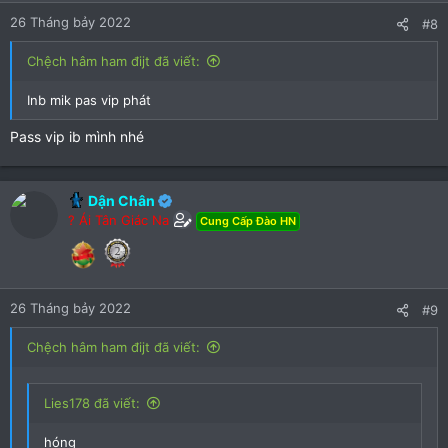
26 Tháng bảy 2022
#8
Chệch hâm ham đijt đã viết:
Inb mik pas vip phát
Pass vip ib mình nhé
Dận Chân
? Ái Tân Giác Na
Cung Cấp Đào HN
26 Tháng bảy 2022
#9
Chệch hâm ham đijt đã viết:
Lies178 đã viết:
hóng