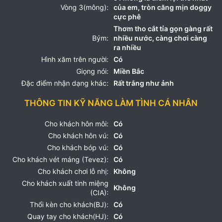
Vòng 3(mông):
của em, tròn căng mịn doggy
cực phê
Thơm tho cắt tỉa gọn gàng rất
Bým:
nhiều nước, càng chơi càng
ra nhiều
Hình xăm trên người:
Có
Giọng nói:
Miền Bắc
Đặc điểm nhận dạng khác:
Rất trắng như ảnh
THÔNG TIN KỸ NĂNG LÀM TÌNH CÁ NHÂN
Cho khách hôn môi:
Có
Cho khách hôn vú:
Có
Cho khách bóp vú:
Có
Cho khách vét máng (Tevez):
Có
Cho khách chơi lỗ nhị:
Không
Cho khách xuất tinh miệng
Không
(CIA):
Thổi kèn cho khách(BJ):
Có
Quay tay cho khách(HJ):
Có