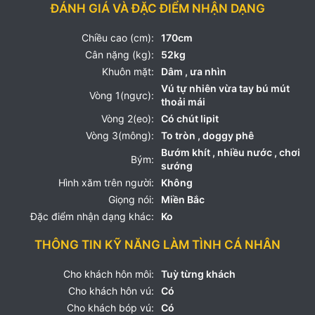
ĐÁNH GIÁ VÀ ĐẶC ĐIỂM NHẬN DẠNG
Chiều cao (cm):
170cm
Cân nặng (kg):
52kg
Khuôn mặt:
Dâm , ưa nhìn
Vú tự nhiên vừa tay bú mút
Vòng 1(ngực):
thoải mái
Vòng 2(eo):
Có chút lipit
Vòng 3(mông):
To tròn , doggy phê
Bướm khít , nhiều nước , chơi
Bým:
sướng
Hình xăm trên người:
Không
Giọng nói:
Miền Bắc
Đặc điểm nhận dạng khác:
Ko
THÔNG TIN KỸ NĂNG LÀM TÌNH CÁ NHÂN
Cho khách hôn môi:
Tuỳ từng khách
Cho khách hôn vú:
Có
Cho khách bóp vú:
Có