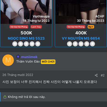
Vipthieugia
ACHP
14 Tháng tư 2023
30 Tháng ba 2023
Gái Gọi Hải Phòng
Lạch Tray
Gái Gọi Hải Phòng
Big C
500K
400K
NGỌC SINO MS 5523
VY NGUYỄN MS 6654
0
0
.
.
0
0
muniimok
0
0
M
Thăm Vườn Đào
MỚI CHƠI
s
s
t
t
a
a
26 Tháng mười 2022
#2
r
r
사진 보정이 너무 진지해서 진짜 사진이 어떻게 나올지 모르겠다
(
(
s
s
)
)
Không mở trả lời sau này.