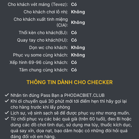
Cho khách vét máng (Tevez):
Có
Cho khách chơi lỗ nhị:
Không
Cho khách xuất tinh miệng
Không
(CIA):
Thổi kèn cho khách(BJ):
Có
Quay tay cho khách(HJ):
Có
Dọn wc cho khách:
Không
Phục vụ some cùng khách:
Không
Xếp hình 69-96 cùng khách:
Có
Tắm chung cùng khách:
Có
THÔNG TIN DÀNH CHO CHECKER
Nhắn tin đúng Pass Bạn a PHODACBIET.CLUB
Khi di chuyển quá 30 phút mới tới điểm hẹn thì hãy gọi lại
cho hàng trước khi lấy phòng
Lịch sự, vệ sinh sạch sẽ để được phục vụ như mong muốn.
Từ chối phục vụ các bác quá già (trên 60 tuổi), đeo Bi hoặc
dùng các đồ chơi tình dục, sử dụng ma túy, thuốc kích dục,
quá say xỉn, dọa nạt, bạo dâm hoặc có những đòi hỏi quá
đáng đối với em hàng.