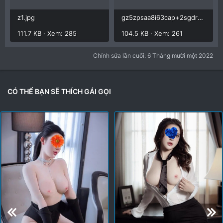
z1.jpg
gz5zpsaa8i63cap+2sgdrkyrhju12.jpg
111.7 KB · Xem: 285
104.5 KB · Xem: 261
Chỉnh sửa lần cuối:
6 Tháng mười một 2022
CÓ THỂ BẠN SẼ THÍCH GÁI GỌI