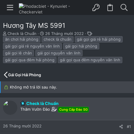
Hương Tây MS 5991
B
N
T
Check là Chuẩn
26 Tháng mười 2022
ắ
g
h
ăn chơi hải phòng
check là chuẩn
gái gọi giá rẻ hải phòng
t
à
ẻ
gái gọi giá rẻ nguyễn văn linh
gái gọi hải phòng
đ
y
gái gọi lê chân
gái gọi nguyễn văn linh
ầ
b
gái gọi qua đêm hải phòng
gái gọi qua đêm nguyễn văn linh
u
ắ
t
đ
Gái Gọi Hải Phòng
ầ
u
Không mở trả lời sau này.
Check là Chuẩn
Thăm Vườn Đào
Cung Cấp Đào SG
26 Tháng mười 2022
#1