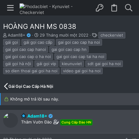
HOÀNG ANH MS 0838
B
N
T
Adam18+
29 Tháng mười một 2022
checkerviet
ắ
g
h
gái gọi
gái gọi cao cấp
gai goi cao cap ha noi
t
à
ẻ
gai goi cao cap hanoi
gai goi cao cap hn
đ
y
gai goi cao cap o ha noi
gai goi cao cap tai ha noi
ầ
b
u
ắ
gái gọi hà nội
gái gọi vip
kieunuviet
sdt gai goi ha noi
t
so dien thoai gai goi ha noi
video gai goi ha noi
đ
ầ
u
Gái Gọi Cao Cấp Hà Nội
Không mở trả lời sau này.
Adam18+
Thăm Vườn Đào
Cung Cấp Đào HN