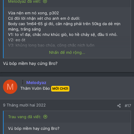
Melodyaz đã viết:
Vừa nện em nó xong, p302
Có đôi lời nhận xét cho anh em ở dưới:
Body cao 1m64-65 gì đó, cân nặng phải trên 50kg da dẻ mịn
màng, trắng sáng
V1: to vĩ đại, chắc như khúc giò, ko hề chảy sệ, đầu ti nhỏ.
V2: eo ót
V3: khủng long bạo chúa, cũng chắc nịch luôn
V4: múp cực kì, 1 bàn tay úp ko hết, mép lồn dày mọng, ca vát
Nhấn để mở rộng...
có 1 tí thôi.
Tổng kết em ở tư thế Dogy sau 15p nện em, đầy mãn nguyện .
Vú bóp mềm hay cứng Bro?
Chúc e đông khách , rất đáng check !
Melodyaz
M
Thăm Vườn Đào
MỚI CHƠI
9 Tháng mười hai 2022
#17
Trau vang đã viết:
Vú bóp mềm hay cứng Bro?