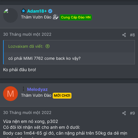
Adam18+
Thăm Vườn Đào
Cung Cấp Đào HN
30 Tháng mười một 2022
#8
Lozvaixam đã viết:
có phải MiMi 7762 come back ko vậy?
Ko phải đâu bro!
Melodyaz
M
Thăm Vườn Đào
MỚI CHƠI
30 Tháng mười một 2022
#9
Vừa nện em nó xong, p302
Có đôi lời nhận xét cho anh em ở dưới:
Body cao 1m64-65 gì đó, cân nặng phải trên 50kg da dẻ mịn