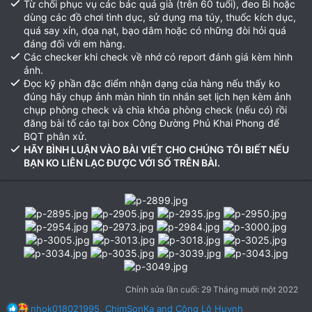
Từ chối phục vụ các bác quá già (trên 60 tuổi), đeo Bi hoặc
dùng các đồ chơi tình dục, sử dụng ma túy, thuốc kích dục,
quá say xỉn, dọa nạt, bạo dâm hoặc có những đòi hỏi quá
đáng đối với em hàng.
Các checker khi check về nhớ có report đánh giá kèm hình
ảnh.
Đọc kỹ phần đặc điểm nhận dạng của hàng nếu thấy ko
đúng hãy chụp ảnh màn hình tin nhắn set lịch hẹn kèm ảnh
chụp phòng check và chìa khóa phòng check (nếu có) rồi
đăng bài tố cáo tại box Công Đường Phủ Khai Phong để
BQT phân xử.
HÃY BÌNH LUẬN VÀO BÀI VIẾT CHO CHÚNG TÔI BIẾT NẾU
BẠN KO LIÊN LẠC ĐƯỢC VỚI SỐ TRÊN BÀI.
Chỉnh sửa lần cuối:
29 Tháng mười một 2022
R
nhok018021995
,
ChimSonKa
and
Công Lộ Huynh