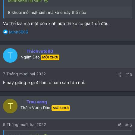
Minh6666 đã viết:
E khoái mỗi mặt xinh mà kb e này thế nào
Vú thế kia mà mặt còn xinh nữa thì ko có giá 1 củ đâu.
R
Minh6666
e
a
c
Thichvuto80
T
t
Ngắm Đào
MỚI CHƠI
i
o
n
7 Tháng mười hai 2022
#15
s
:
E này giống e gì 4l lam ở nam san tdh nhỉ.
Trau vang
T
Thăm Vườn Đào
MỚI CHƠI
9 Tháng mười hai 2022
#16