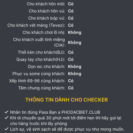
Cho khách hôn môi:
Có
Cho khách hôn vú:
Có
Cho khách bóp vú:
Có
Cho khách vét máng (Tevez):
Có
Cho khách chơi lỗ nhị:
Không
Cho khách xuất tinh miệng
Không
(CIA):
Thổi kèn cho khách(BJ):
Có
Quay tay cho khách(HJ):
Có
Dọn wc cho khách:
Không
Phục vụ some cùng khách:
Không
Xếp hình 69-96 cùng khách:
Có
Tắm chung cùng khách:
Có
THÔNG TIN DÀNH CHO CHECKER
Nhắn tin đúng Pass Bạn a PHODACBIET.CLUB
Khi di chuyển quá 30 phút mới tới điểm hẹn thì hãy gọi lại
cho hàng trước khi lấy phòng
Lịch sự, vệ sinh sạch sẽ để được phục vụ như mong muốn.