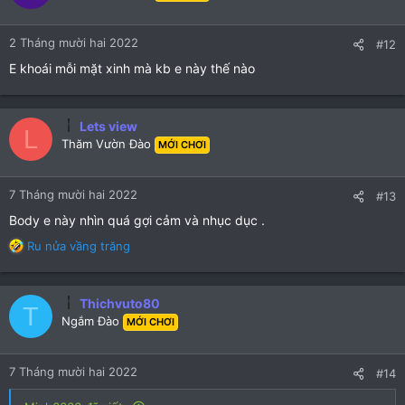
2 Tháng mười hai 2022
#12
E khoái mỗi mặt xinh mà kb e này thế nào
Lets view
L
Thăm Vườn Đào
MỚI CHƠI
7 Tháng mười hai 2022
#13
Body e này nhìn quá gợi cảm và nhục dục .
R
Ru nửa vầng trăng
e
a
c
Thichvuto80
T
t
Ngắm Đào
MỚI CHƠI
i
o
n
7 Tháng mười hai 2022
#14
s
: