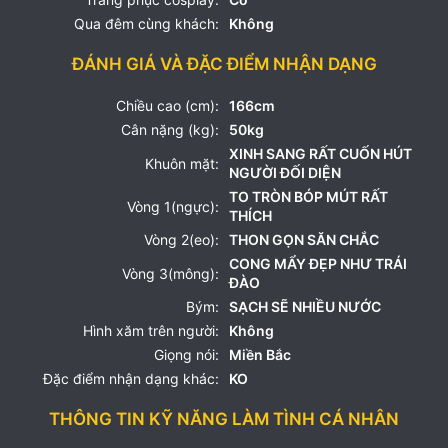
Qua đêm cùng khách:
Không
ĐÁNH GIÁ VÀ ĐẶC ĐIỂM NHẬN DẠNG
Chiều cao (cm):
166cm
Cân nặng (kg):
50kg
XINH SANG RẤT CUỐN HÚT
Khuôn mặt:
NGƯỜI ĐỐI DIỆN
TO TRÒN BÓP MÚT RẤT
Vòng 1(ngực):
THÍCH
Vòng 2(eo):
THON GỌN SĂN CHẮC
CONG MẨY ĐẸP NHƯ TRÁI
Vòng 3(mông):
ĐÀO
Bým:
SẠCH SẼ NHIỀU NƯỚC
Hình xăm trên người:
Không
Giọng nói:
Miền Bắc
Đặc điểm nhận dạng khác:
KO
THÔNG TIN KỸ NĂNG LÀM TÌNH CÁ NHÂN