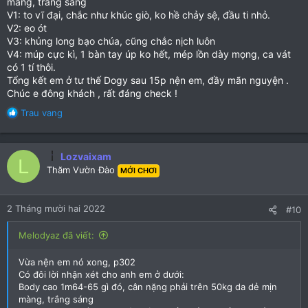
màng, trắng sáng
V1: to vĩ đại, chắc như khúc giò, ko hề chảy sệ, đầu ti nhỏ.
V2: eo ót
V3: khủng long bạo chúa, cũng chắc nịch luôn
V4: múp cực kì, 1 bàn tay úp ko hết, mép lồn dày mọng, ca vát
có 1 tí thôi.
Tổng kết em ở tư thế Dogy sau 15p nện em, đầy mãn nguyện .
Chúc e đông khách , rất đáng check !
R
Trau vang
e
a
c
Lozvaixam
L
t
Thăm Vườn Đào
MỚI CHƠI
i
o
n
2 Tháng mười hai 2022
#10
s
:
Melodyaz đã viết:
Vừa nện em nó xong, p302
Có đôi lời nhận xét cho anh em ở dưới:
Body cao 1m64-65 gì đó, cân nặng phải trên 50kg da dẻ mịn
màng, trắng sáng