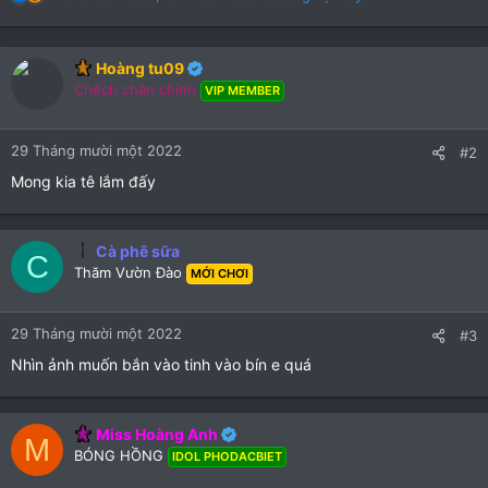
e
a
c
Hoàng tu09
t
Chếch chân chính
i
VIP MEMBER
o
n
29 Tháng mười một 2022
s
#2
:
Mong kia tê lắm đấy
Cà phê sữa
C
Thăm Vườn Đào
MỚI CHƠI
29 Tháng mười một 2022
#3
Nhìn ảnh muốn bắn vào tinh vào bín e quá
Miss Hoàng Anh
M
BÓNG HỒNG
IDOL PHODACBIET