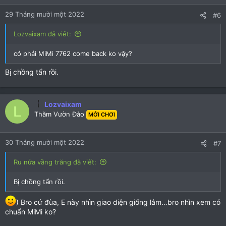
n
29 Tháng mười một 2022
#6
s
:
Lozvaixam đã viết:
có phải MiMi 7762 come back ko vậy?
Bị chồng tẩn rồi.
Lozvaixam
L
Thăm Vườn Đào
MỚI CHƠI
30 Tháng mười một 2022
#7
Ru nửa vầng trăng đã viết:
Bị chồng tẩn rồi.
) Bro cứ đùa, E này nhìn giao diện giống lắm…bro nhìn xem có
chuẩn MiMi ko?