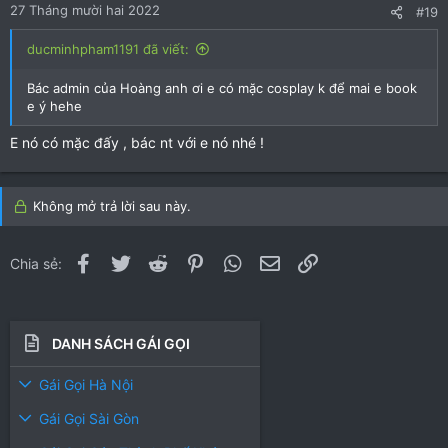
27 Tháng mười hai 2022
#19
ducminhpham1191 đã viết:
Bác admin của Hoàng anh ơi e có mặc cosplay k để mai e book
e ý hehe
E nó có mặc đấy , bác nt với e nó nhé !
Không mở trả lời sau này.
Facebook
Twitter
Reddit
Pinterest
WhatsApp
Email
Link
Chia sẻ:
DANH SÁCH GÁI GỌI
Gái Gọi Hà Nội
Gái Gọi Sài Gòn