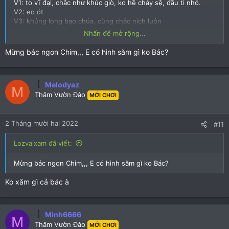
V1: to vĩ đại, chắc như khúc giò, ko hề chảy sệ, đầu ti nhỏ.
V2: eo ót
V3: khủng long bạo chúa, cũng chắc nịch luôn
V4: múp cực kì, 1 bàn tay úp ko hết, mép lồn dày mọng, ca vát
Nhấn để mở rộng...
có 1 tí thôi.
Tổng kết em ở tư thế Dogy sau 15p nện em, đầy mãn nguyện .
Mừng bác ngon Chim,,, E có hình săm gì ko Bác?
Chúc e đông khách , rất đáng check !
Melodyaz
M
Thăm Vườn Đào
MỚI CHƠI
2 Tháng mười hai 2022
#11
Lozvaixam đã viết:
Mừng bác ngon Chim,,, E có hình săm gì ko Bác?
Ko xăm gì cả bác à
Minh6666
M
Thăm Vườn Đào
MỚI CHƠI