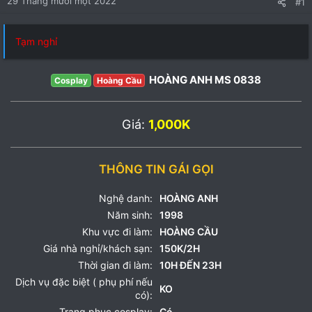
29 Tháng mười một 2022
#1
Tạm nghỉ
HOÀNG ANH MS 0838
Cosplay
Hoàng Cầu
Giá:
1,000K
THÔNG TIN GÁI GỌI
Nghệ danh:
HOÀNG ANH
Năm sinh:
1998
Khu vực đi làm:
HOÀNG CẦU
Giá nhà nghỉ/khách sạn:
150K/2H
Thời gian đi làm:
10H ĐẾN 23H
Dịch vụ đặc biệt ( phụ phí nếu
KO
có):
Trang phục cosplay:
Có