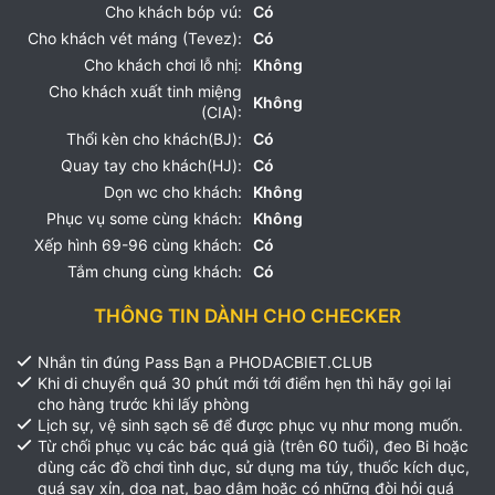
Cho khách bóp vú:
Có
Cho khách vét máng (Tevez):
Có
Cho khách chơi lỗ nhị:
Không
Cho khách xuất tinh miệng
Không
(CIA):
Thổi kèn cho khách(BJ):
Có
Quay tay cho khách(HJ):
Có
Dọn wc cho khách:
Không
Phục vụ some cùng khách:
Không
Xếp hình 69-96 cùng khách:
Có
Tắm chung cùng khách:
Có
THÔNG TIN DÀNH CHO CHECKER
Nhắn tin đúng Pass Bạn a PHODACBIET.CLUB
Khi di chuyển quá 30 phút mới tới điểm hẹn thì hãy gọi lại
cho hàng trước khi lấy phòng
Lịch sự, vệ sinh sạch sẽ để được phục vụ như mong muốn.
Từ chối phục vụ các bác quá già (trên 60 tuổi), đeo Bi hoặc
dùng các đồ chơi tình dục, sử dụng ma túy, thuốc kích dục,
quá say xỉn, dọa nạt, bạo dâm hoặc có những đòi hỏi quá