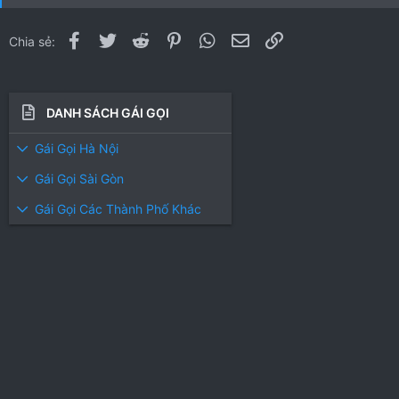
0
0
s
s
t
t
Facebook
Twitter
Reddit
Pinterest
WhatsApp
Email
Link
Chia sẻ:
a
a
r
r
(
(
s
s
DANH SÁCH GÁI GỌI
)
)
Gái Gọi Hà Nội
Gái Gọi Sài Gòn
Gái Gọi Các Thành Phố Khác