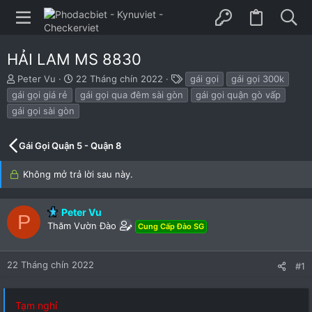
HẢI LAM MS 8830
B
N
T
Peter Vu
22 Tháng chín 2022
gái gọi
gái gọi 300k
ắ
g
h
gái gọi giá rẻ
gái gọi qua đêm sài gòn
gái gọi quận gò vấp
t
à
ẻ
gái gọi sài gòn
đ
y
ầ
b
u
ắ
Gái Gọi Quận 5 - Quận 8
t
đ
Không mở trả lời sau này.
ầ
u
Peter Vu
P
Thăm Vườn Đào
Cung Cấp Đào SG
22 Tháng chín 2022
#1
Tạm nghỉ