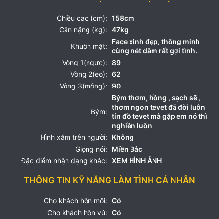
Chiều cao (cm):
158cm
Cân nặng (kg):
47kg
Face xinh đẹp, thông minh
Khuôn mặt:
cùng nét dâm rất gợi tình.
Vòng 1(ngực):
89
Vòng 2(eo):
62
Vòng 3(mông):
90
Bým thơm, hồng , sạch sẽ ,
thơm ngon tevet đã đời luôn
Bým:
tín đồ tevet mà gặp em nó thì
nghiền luôn.
Hình xăm trên người:
Không
Giọng nói:
Miền Bắc
Đặc điểm nhận dạng khác:
XEM HÌNH ẢNH
THÔNG TIN KỸ NĂNG LÀM TÌNH CÁ NHÂN
Cho khách hôn môi:
Có
Cho khách hôn vú:
Có