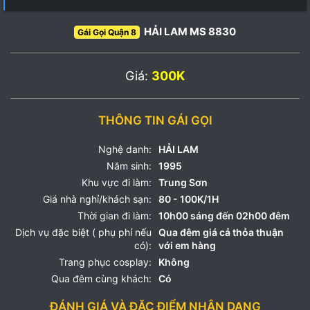
HẢI LAM MS 8830
Gái Gọi Quận 8
Giá:
300K
THÔNG TIN GÁI GỌI
Nghệ danh:
HẢI LAM
Năm sinh:
1995
Khu vực đi làm:
Trung Sơn
Giá nhà nghỉ/khách sạn:
80 - 100K/1H
Thời gian đi làm:
10h00 sáng đến 02h00 đêm
Dịch vụ đặc biệt ( phụ phí nếu
Qua đêm giá cả thỏa thuận
có):
với em hàng
Trang phục cosplay:
Không
Qua đêm cùng khách:
Có
ĐÁNH GIÁ VÀ ĐẶC ĐIỂM NHẬN DẠNG