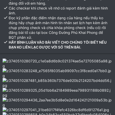
đáng đối với em hàng.
Các checker khi check về nhớ có report đánh giá kèm hình
ảnh.
Đọc kỹ phần đặc điểm nhận dạng của hàng nếu thấy ko
đúng hãy chụp ảnh màn hình tin nhắn set lịch hẹn kèm ảnh
chụp phòng check và chìa khóa phòng check (nếu có) rồi
đăng bài tố cáo tại box Công Đường Phủ Khai Phong để
BQT phân xử.
HÃY BÌNH LUẬN VÀO BÀI VIẾT CHO CHÚNG TÔI BIẾT NẾU
BẠN KO LIÊN LẠC ĐƯỢC VỚI SỐ TRÊN BÀI.