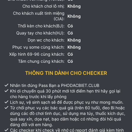
Cho khách chơi lỗ nhị:
Không
Cho khách xuất tinh miệng
Không
(CIA):
Thổi kèn cho khách(BJ):
Có
Quay tay cho khách(HJ):
Có
Dọn wc cho khách:
Không
Phục vụ some cùng khách:
Không
Xếp hình 69-96 cùng khách:
Có
Tắm chung cùng khách:
Có
THÔNG TIN DÀNH CHO CHECKER
Nhắn tin đúng Pass Bạn a PHODACBIET.CLUB
Khi di chuyển quá 30 phút mới tới điểm hẹn thì hãy gọi lại
cho hàng trước khi lấy phòng
Lịch sự, vệ sinh sạch sẽ để được phục vụ như mong muốn.
Từ chối phục vụ các bác quá già (trên 60 tuổi), đeo Bi hoặc
dùng các đồ chơi tình dục, sử dụng ma túy, thuốc kích dục,
quá say xỉn, dọa nạt, bạo dâm hoặc có những đòi hỏi quá
đáng đối với em hàng.
Các checker khi check về nhớ có report đánh giá kèm hình