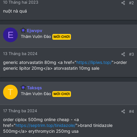
10 Tháng hai 2023
s
#2
:
nuột nà quá
Ejwvpv
E
Thăm Vườn Đào
MỚI CHƠI
13 Tháng ba 2024
#3
generic atorvastatin 80mg <a href="
https://lipiws.top/
">order
generic lipitor 20mg</a> atorvastatin 10mg sale
Taksqs
T
Thăm Vườn Đào
MỚI CHƠI
17 Tháng ba 2024
#4
order ciplox 500mg online cheap - <a
href="
https://septrim.top/tinidazole/
">brand tinidazole
500mg</a> erythromycin 250mg usa