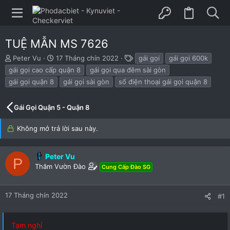
TUỆ MẪN MS 7626
B
N
T
Peter Vu
17 Tháng chín 2022
gái gọi
gái gọi 600k
ắ
g
h
gái gọi cao cấp quận 8
gái gọi qua đêm sài gòn
t
à
ẻ
gái gọi quận 8
gái gọi sài gòn
số điện thoại gái gọi quận 8
đ
y
ầ
b
u
ắ
Gái Gọi Quận 5 - Quận 8
t
đ
Không mở trả lời sau này.
ầ
u
Peter Vu
P
Thăm Vườn Đào
Cung Cấp Đào SG
17 Tháng chín 2022
#1
Tạm nghỉ