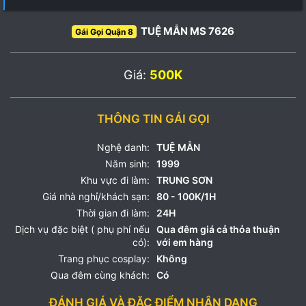
TUỆ MẪN MS 7626
Gái Gọi Quận 8
Giá:
500K
THÔNG TIN GÁI GỌI
Nghệ danh:
TUỆ MẪN
Năm sinh:
1999
Khu vực đi làm:
TRUNG SƠN
Giá nhà nghỉ/khách sạn:
80 - 100K/1H
Thời gian đi làm:
24H
Dịch vụ đặc biệt ( phụ phí nếu
Qua đêm giá cả thỏa thuận
có):
với em hàng
Trang phục cosplay:
Không
Qua đêm cùng khách:
Có
ĐÁNH GIÁ VÀ ĐẶC ĐIỂM NHẬN DẠNG