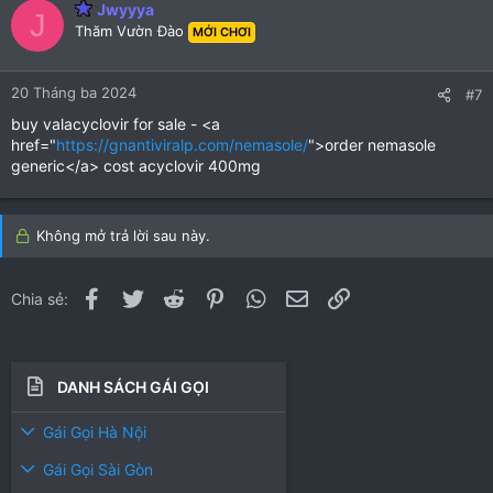
Jwyyya
J
Thăm Vườn Đào
MỚI CHƠI
20 Tháng ba 2024
#7
buy valacyclovir for sale - <a
href="
https://gnantiviralp.com/nemasole/
">order nemasole
generic</a> cost acyclovir 400mg
Không mở trả lời sau này.
Facebook
Twitter
Reddit
Pinterest
WhatsApp
Email
Link
Chia sẻ:
DANH SÁCH GÁI GỌI
Gái Gọi Hà Nội
Gái Gọi Sài Gòn