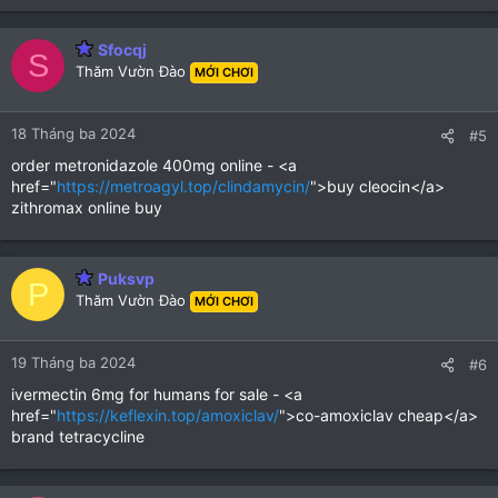
Sfocqj
S
Thăm Vườn Đào
MỚI CHƠI
18 Tháng ba 2024
#5
order metronidazole 400mg online - <a
href="
https://metroagyl.top/clindamycin/
">buy cleocin</a>
zithromax online buy
Puksvp
P
Thăm Vườn Đào
MỚI CHƠI
19 Tháng ba 2024
#6
ivermectin 6mg for humans for sale - <a
href="
https://keflexin.top/amoxiclav/
">co-amoxiclav cheap</a>
brand tetracycline