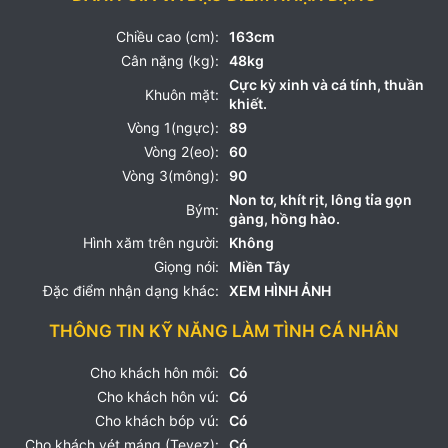
Chiều cao (cm):
163cm
Cân nặng (kg):
48kg
Cực kỳ xinh và cá tính, thuần
Khuôn mặt:
khiết.
Vòng 1(ngực):
89
Vòng 2(eo):
60
Vòng 3(mông):
90
Non tơ, khít rịt, lông tỉa gọn
Bým:
gàng, hồng hào.
Hình xăm trên người:
Không
Giọng nói:
Miền Tây
Đặc điểm nhận dạng khác:
XEM HÌNH ẢNH
THÔNG TIN KỸ NĂNG LÀM TÌNH CÁ NHÂN
Cho khách hôn môi:
Có
Cho khách hôn vú:
Có
Cho khách bóp vú:
Có
Cho khách vét máng (Tevez):
Có