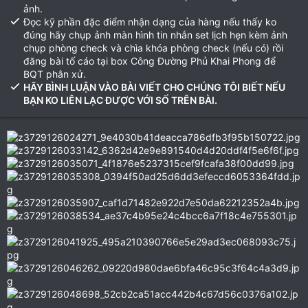
ảnh.
Đọc kỹ phần đặc điểm nhận dạng của hàng nếu thấy ko
đúng hãy chụp ảnh màn hình tin nhắn set lịch hẹn kèm ảnh
chụp phòng check và chìa khóa phòng check (nếu có) rồi
đăng bài tố cáo tại box Công Đường Phủ Khai Phong để
BQT phân xử.
HÃY BÌNH LUẬN VÀO BÀI VIẾT CHO CHÚNG TÔI BIẾT NẾU
BẠN KO LIÊN LẠC ĐƯỢC VỚI SỐ TRÊN BÀI.