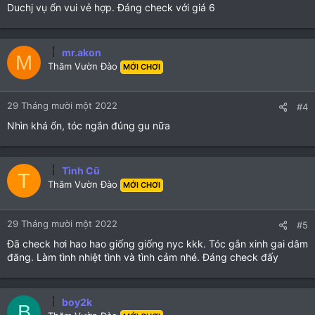
Duchj vụ ổn vui vẻ hợp. Đáng check với giá 6
mr.akon
M
Thăm Vườn Đào
MỚI CHƠI
29 Tháng mười một 2022
#4
Nhìn khá ổn, tóc ngắn đúng gu nữa
Tình Cũ
T
Thăm Vườn Đào
MỚI CHƠI
29 Tháng mười một 2022
#5
Đã check hơi hao hao giống giống nyc kkk. Tóc gắn xinh gai dâm
đãng. Làm tình nhiệt tình và tình cảm nhé. Đáng check đấy
boy2k
B