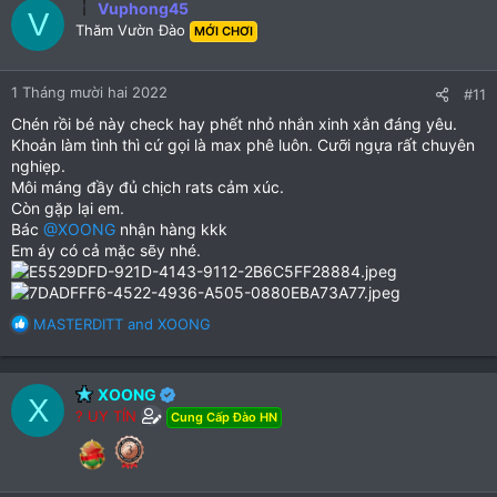
Vuphong45
V
Thăm Vườn Đào
MỚI CHƠI
1 Tháng mười hai 2022
#11
Chén rồi bé này check hay phết nhỏ nhắn xinh xắn đáng yêu.
Khoản làm tình thì cứ gọi là max phê luôn. Cưỡi ngựa rất chuyên
nghiẹp.
Môi máng đầy đủ chịch rats cảm xúc.
Còn gặp lại em.
Bác
@XOONG
nhận hàng kkk
Em áy có cả mặc sẽy nhé.
R
MASTERDITT
and
XOONG
e
a
c
XOONG
X
t
? UY TÍN
Cung Cấp Đào HN
i
o
n
s