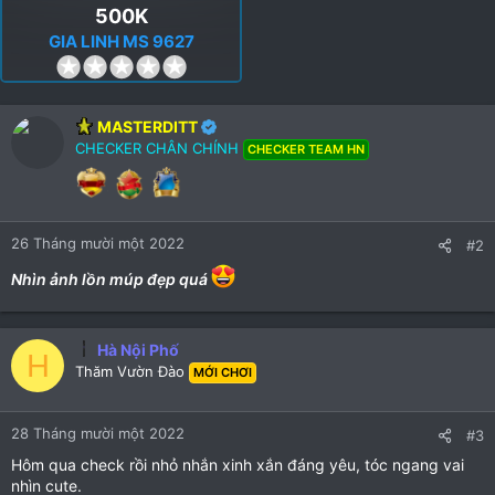
500K
GIA LINH MS 9627
0
.
0
MASTERDITT
0
CHECKER CHÂN CHÍNH
CHECKER TEAM HN
s
t
a
r
26 Tháng mười một 2022
(
#2
s
Nhìn ảnh lồn múp đẹp quá
)
Hà Nội Phố
H
Thăm Vườn Đào
MỚI CHƠI
28 Tháng mười một 2022
#3
Hôm qua check rồi nhỏ nhắn xinh xắn đáng yêu, tóc ngang vai
nhìn cute.