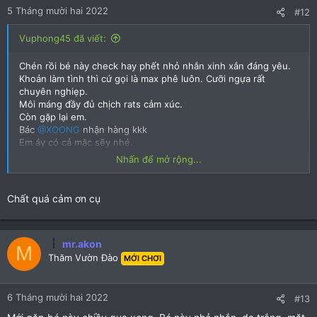
:
5 Tháng mười hai 2022
#12
Vuphong45 đã viết:
Chén rồi bé này check hay phết nhỏ nhắn xinh xắn đáng yêu.
Khoản làm tình thì cứ gọi là max phê luôn. Cưỡi ngựa rất
chuyên nghiẹp.
Môi máng đầy đủ chịch rats cảm xúc.
Còn gặp lại em.
Bác
@XOONG
nhận hàng kkk
Em áy có cả mặc sẽy nhé.
Bạn phải đăng nhập để xem file này: 42764
Bạn phải đăng
Nhấn để mở rộng...
nhập để xem file này: 42765
Chất quá cảm ơn cụ
mr.akon
M
Thăm Vườn Đào
MỚI CHƠI
6 Tháng mười hai 2022
#13