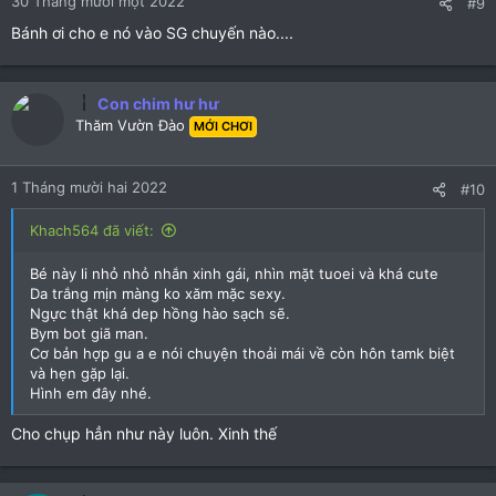
30 Tháng mười một 2022
#9
Bánh ơi cho e nó vào SG chuyến nào....
Con chim hư hư
Thăm Vườn Đào
MỚI CHƠI
1 Tháng mười hai 2022
#10
Khach564 đã viết:
Bé này li nhỏ nhỏ nhắn xinh gái, nhìn mặt tuoei và khá cute
Da trắng mịn màng ko xăm mặc sexy.
Ngực thật khá dep hồng hào sạch sẽ.
Bym bot giã man.
Cơ bản hợp gu a e nói chuyện thoải mái về còn hôn tamk biệt
và hẹn gặp lại.
Hình em đây nhé.
Cho chụp hẳn như này luôn. Xinh thế