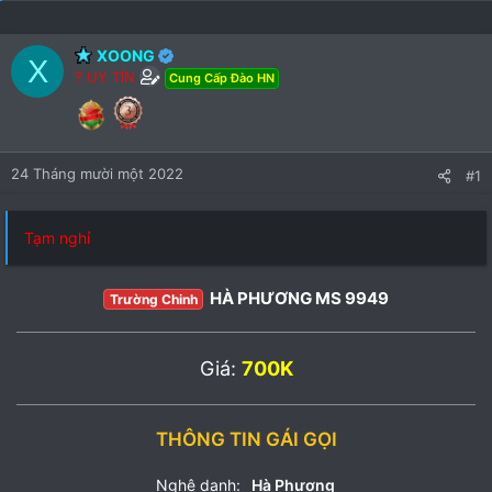
XOONG
X
? UY TÍN
Cung Cấp Đào HN
24 Tháng mười một 2022
#1
Tạm nghỉ
HÀ PHƯƠNG MS 9949
Trường Chinh
Giá:
700K
THÔNG TIN GÁI GỌI
Nghệ danh:
Hà Phương