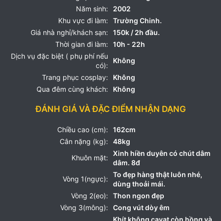
Năm sinh:
2002
Khu vực đi làm:
Trường Chinh.
Giá nhà nghỉ/khách sạn:
150k / 2h đầu.
Thời gian đi làm:
10h - 22h
Dịch vụ đặc biệt ( phụ phí nếu
Không
có):
Trang phục cosplay:
Không
Qua đêm cùng khách:
Không
ĐÁNH GIÁ VÀ ĐẶC ĐIỂM NHẬN DẠNG
Chiều cao (cm):
162cm
Cân nặng (kg):
48kg
Xinh hiền duyên có chút dâm
Khuôn mặt:
dâm. 8đ
To đẹp hàng thật luôn nhé,
Vòng 1(ngực):
dùng thoải mái.
Vòng 2(eo):
Thon ngon đẹp
Vòng 3(mông):
Cong vút dòy êm
Khít không cavat còn hồng và