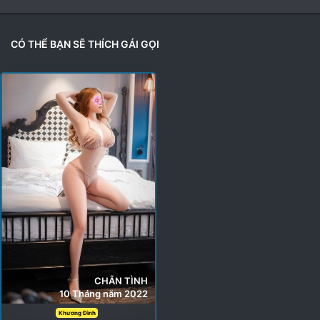
e
a
c
t
CÓ THỂ BẠN SẼ THÍCH GÁI GỌI
i
o
n
s
:
CHÂN TÌNH
10 Tháng năm 2022
Khương Đình