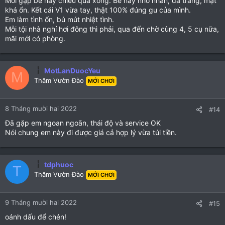
Mới gặp bé này chiều qua xong. Bé này nhỏ nhắn, da trắng, mặt
khá ổn. Kết cái V1 vừa tay, thật 100% đúng gu của mình.
Em làm tình ổn, bú mút nhiệt tình.
Mỗi tội nhà nghỉ hơi đông thì phải, qua đến chờ cùng 4, 5 cụ nữa,
mãi mới có phòng.
MotLanDuocYeu
M
Thăm Vườn Đào
MỚI CHƠI
8 Tháng mười hai 2022
#14
Đã gặp em ngoan ngoãn, thái độ và service OK
Nói chung em này đi được giá cả hợp lý vừa túi tiền.
tdphuoc
T
Thăm Vườn Đào
MỚI CHƠI
9 Tháng mười hai 2022
#15
oánh dấu để chén!