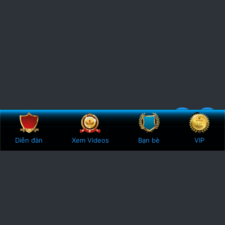
Bên trên
Botto
4
3 Votes
Diễn đàn
Xem Videos
Bạn bè
VIP
.
3
0
s
t
a
r
(
s
)