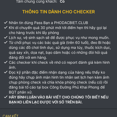
Tắm chung cùng khách:
Có
THÔNG TIN DÀNH CHO CHECKER
Nhắn tin đúng Pass Bạn a PHODACBIET.CLUB
Khi di chuyển quá 30 phút mới tới điểm hẹn thì hãy gọi lại
cho hàng trước khi lấy phòng
Lịch sự, vệ sinh sạch sẽ để được phục vụ như mong muốn.
Từ chối phục vụ các bác quá già (trên 60 tuổi), đeo Bi hoặc
dùng các đồ chơi tình dục, sử dụng ma túy, thuốc kích dục,
quá say xỉn, dọa nạt, bạo dâm hoặc có những đòi hỏi quá
đáng đối với em hàng.
Các checker khi check về nhớ có report đánh giá kèm hình
ảnh.
Đọc kỹ phần đặc điểm nhận dạng của hàng nếu thấy ko
đúng hãy chụp ảnh màn hình tin nhắn set lịch hẹn kèm ảnh
chụp phòng check và chìa khóa phòng check (nếu có) rồi
đăng bài tố cáo tại box Công Đường Phủ Khai Phong để
BQT phân xử.
HÃY BÌNH LUẬN VÀO BÀI VIẾT CHO CHÚNG TÔI BIẾT NẾU
BẠN KO LIÊN LẠC ĐƯỢC VỚI SỐ TRÊN BÀI.
CAM KẾT