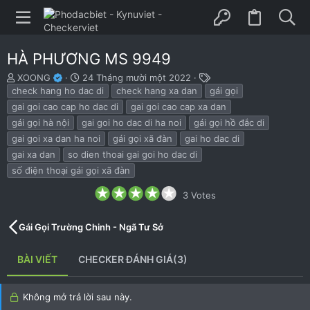
HÀ PHƯƠNG MS 9949
B
N
T
XOONG
24 Tháng mười một 2022
ắ
g
h
check hang ho dac di
check hang xa dan
gái gọi
t
à
ẻ
gai goi cao cap ho dac di
gai goi cao cap xa dan
đ
y
gái gọi hà nội
gai goi ho dac di ha noi
gái gọi hồ đắc di
ầ
b
gai goi xa dan ha noi
gái gọi xã đàn
gai ho dac di
u
ắ
t
gai xa dan
so dien thoai gai goi ho dac di
đ
số điện thoại gái gọi xã đàn
ầ
u
4
3 Votes
.
3
0
Gái Gọi Trường Chinh - Ngã Tư Sở
s
t
a
BÀI VIẾT
CHECKER ĐÁNH GIÁ(3)
r
(
s
)
Không mở trả lời sau này.