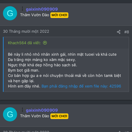
a
c
gaixinh090909
G
t
Thăm Vườn Đào
MỚI CHƠI
i
o
n
30 Tháng mười một 2022
#8
s
:
Khach564 đã viết:
Bé này li nhỏ nhỏ nhắn xinh gái, nhìn mặt tuoei và khá cute
Da trắng mịn màng ko xăm mặc sexy.
Ngực thật khá dep hồng hào sạch sẽ.
Bym bot giã man.
Cơ bản hợp gu a e nói chuyện thoải mái về còn hôn tamk biệt
và hẹn gặp lại.
Hình em đây nhé.
Bạn phải đăng nhập để xem file này: 42596
gaixinh090909
G
Thăm Vườn Đào
MỚI CHƠI