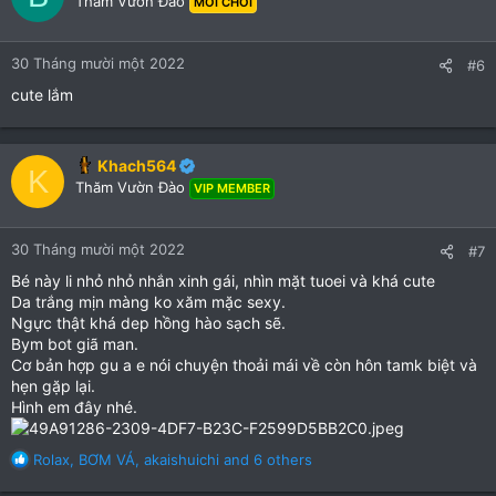
Thăm Vườn Đào
MỚI CHƠI
30 Tháng mười một 2022
#6
cute lắm
Khach564
K
Thăm Vườn Đào
VIP MEMBER
30 Tháng mười một 2022
#7
Bé này li nhỏ nhỏ nhắn xinh gái, nhìn mặt tuoei và khá cute
Da trắng mịn màng ko xăm mặc sexy.
Ngực thật khá dep hồng hào sạch sẽ.
Bym bot giã man.
Cơ bản hợp gu a e nói chuyện thoải mái về còn hôn tamk biệt và
hẹn gặp lại.
Hình em đây nhé.
R
Rolax
,
BƠM VÁ
,
akaishuichi
and 6 others
e