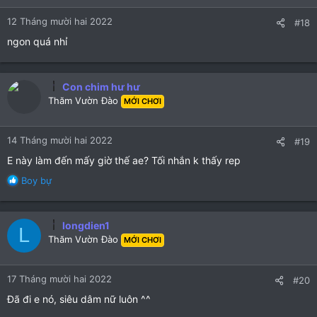
12 Tháng mười hai 2022
#18
ngon quá nhỉ
Con chim hư hư
Thăm Vườn Đào
MỚI CHƠI
14 Tháng mười hai 2022
#19
E này làm đến mấy giờ thế ae? Tối nhắn k thấy rep
R
Boy bự
e
a
c
longdien1
L
t
Thăm Vườn Đào
MỚI CHƠI
i
o
n
17 Tháng mười hai 2022
#20
s
:
Đã đi e nó, siêu dâm nữ luôn ^^