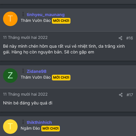
tinhyeu_maunang
T
Thăm Vườn Đào
MỚI CHƠI
11 Tháng mười hai 2022
#16
Bé này mình chén hôm qua rất vui vẻ nhiệt tình, da trắng xinh
gái. Hàng họ còn nguyên bản. Sẽ còn gặp em
Zidane98
Z
Thăm Vườn Đào
MỚI CHƠI
11 Tháng mười hai 2022
#17
Nhìn bé đáng yêu quá đi
thikthinhich
T
Ngắm Đào
MỚI CHƠI