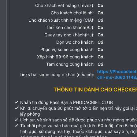
Cho khách vét máng (Tevez):
Có
Cho khách chơi lỗ nhị:
Có
Cho khách xuất tinh miệng (CIA):
Có
Thổi kèn cho khách(BJ):
Có
Quay tay cho khách(HJ):
Có
Dọn wc cho khách:
Có
Phục vụ some cùng khách:
Có
Xếp hình 69-96 cùng khách:
Có
Tắm chung cùng khách:
Có
https://Phodacbiet
Links bài some cùng e khác (nếu có):
chi-ms-3662.1148
THÔNG TIN DÀNH CHO CHECKE
Nhắn tin đúng Pass Bạn a PHODACBIET.CLUB
Khi di chuyển quá 30 phút mới tới điểm hẹn thì hãy gọi lại
lấy phòng
Lịch sự, vệ sinh sạch sẽ để được phục vụ như mong muốn
Từ chối phục vụ các bác quá già (trên 60 tuổi), đeo Bi ho
tình dục, sử dụng ma túy, thuốc kích dục, quá say xỉn, d