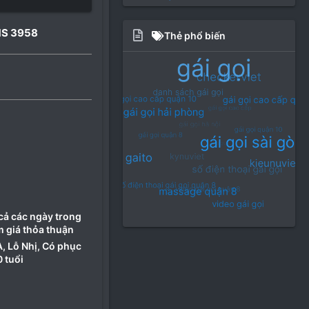
MS 3958
Thẻ phổ biến
 cả các ngày trong
m giá thỏa thuận
, Lỗ Nhị, Có phục
0 tuổi