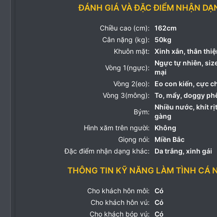
ĐÁNH GIÁ VÀ ĐẶC ĐIỂM NHẬN DẠ
Chiều cao (cm):
162cm
Cân nặng (kg):
50kg
Khuôn mặt:
Xinh xắn, thân th
Ngực tự nhiên, si
Vòng 1(ngực):
mại
Vòng 2(eo):
Eo con kiến, cực c
Vòng 3(mông):
To, mẩy, doggy ph
Nhiều nước, khít rịt
Bým:
gàng
Hình xăm trên người:
Không
Giọng nói:
Miền Bắc
Đặc điểm nhận dạng khác:
Da trắng, xinh gái
THÔNG TIN KỸ NĂNG LÀM TÌNH CÁ 
Cho khách hôn môi:
Có
Cho khách hôn vú:
Có
Cho khách bóp vú:
Có