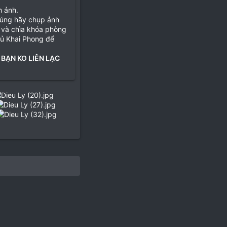
h ảnh.
đúng hãy chụp ảnh
 và chìa khóa phòng
hủ Khai Phong để
 BẠN KO LIÊN LẠC