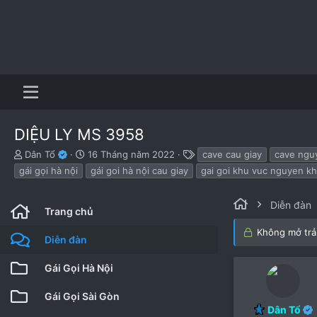
DIỆU LY MS 3958
B
N
T
Dân Tổ
16 Tháng năm 2022
cave cau giay
cave ngu
ắ
g
h
gái gọi hà nội
gái goi hà nội cau giay
gai goi khu vuc nguyen k
t
à
ẻ
đ
y
ầ
b
Diễn đàn
Trang chủ
u
ắ
t
Không mở trả 
Diễn đàn
đ
ầ
Gái Gọi Hà Nội
u
Gái Gọi Sài Gòn
Dân Tổ