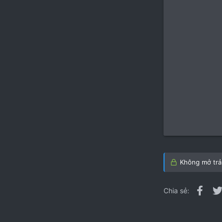
Không mở trả 
Fac
Chia sẻ: