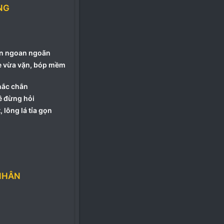
NG
iện ngoan ngoãn
ze vừa vặn, bóp mềm
hắc chắn
ê đừng hỏi
, lông lá tỉa gọn
NHÂN