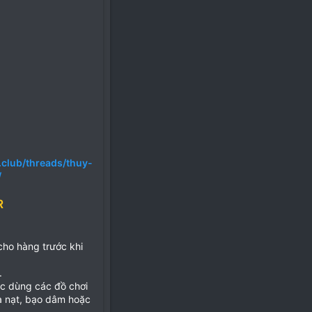
.club/threads/thuy-
/
R
 cho hàng trước khi
.
ặc dùng các đồ chơi
ọa nạt, bạo dâm hoặc