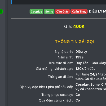
DIỆU LY 
Cosplay
Some
Cầu Giấy
Xuân Thủy
22 Tháng ba 2022
53
Giá:
400K
82
18
THÔNG TIN GÁI GỌI
Nghệ danh:
Diệu Ly
Năm sinh:
1999
Khu vực đi làm:
Duy Tân - Cầu Giấy
Giá nhà nghỉ/khách sạn:
120k/2h đầu
Full time 24/24 tất
Thời gian đi làm:
tuần. Có đi qua đê
Cosplay, Some, CIA
Dịch vụ đặc biệt ( phụ phí nếu có):
vụ cả khách trên 6
Trang phục cosplay:
Có
Qua đêm cùng khách:
Có