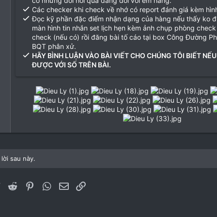
có những đòi hỏi quá đáng đối với em hàng.
Các checker khi check về nhớ có report đánh giá kèm hìn
Đọc kỹ phần đặc điểm nhận dạng của hàng nếu thấy ko 
màn hình tin nhắn set lịch hẹn kèm ảnh chụp phòng check
check (nếu có) rồi đăng bài tố cáo tại box Công Đường P
BQT phân xử.
HÃY BÌNH LUẬN VÀO BÀI VIẾT CHO CHÚNG TÔI BIẾT NẾU
ĐƯỢC VỚI SỐ TRÊN BÀI.
lời sau này.
ebook
Twitter
Reddit
Pinterest
WhatsApp
Email
Link