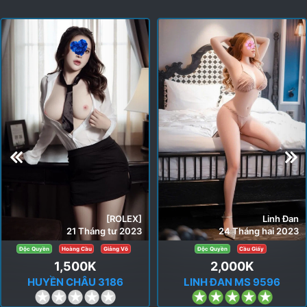
[ROLEX]
Linh Đan
21 Tháng tư 2023
24 Tháng hai 2023
Độc Quyền
Hoàng Cầu
Giảng Võ
Độc Quyền
Cầu Giấy
1,500K
2,000K
HUYỀN CHÂU 3186
LINH ĐAN MS 9596
0
5