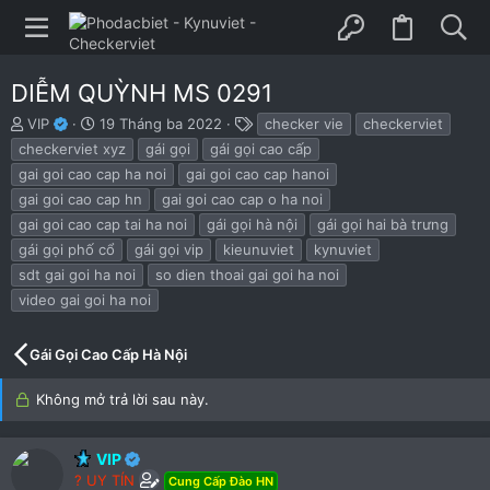
DIỄM QUỲNH MS 0291
B
N
T
VIP
19 Tháng ba 2022
checker vie
checkerviet
ắ
g
h
checkerviet xyz
gái gọi
gái gọi cao cấp
t
à
ẻ
gai goi cao cap ha noi
gai goi cao cap hanoi
đ
y
gai goi cao cap hn
gai goi cao cap o ha noi
ầ
b
u
ắ
gai goi cao cap tai ha noi
gái gọi hà nội
gái gọi hai bà trưng
t
gái gọi phố cổ
gái gọi vip
kieunuviet
kynuviet
đ
sdt gai goi ha noi
so dien thoai gai goi ha noi
ầ
u
video gai goi ha noi
Gái Gọi Cao Cấp Hà Nội
Không mở trả lời sau này.
VIP
? UY TÍN
Cung Cấp Đào HN