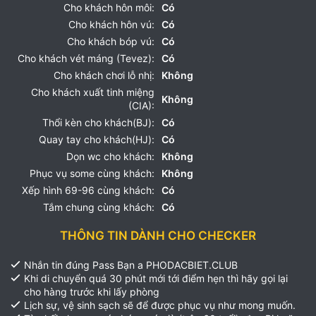
Cho khách hôn môi:
Có
Cho khách hôn vú:
Có
Cho khách bóp vú:
Có
Cho khách vét máng (Tevez):
Có
Cho khách chơi lỗ nhị:
Không
Cho khách xuất tinh miệng
Không
(CIA):
Thổi kèn cho khách(BJ):
Có
Quay tay cho khách(HJ):
Có
Dọn wc cho khách:
Không
Phục vụ some cùng khách:
Không
Xếp hình 69-96 cùng khách:
Có
Tắm chung cùng khách:
Có
THÔNG TIN DÀNH CHO CHECKER
Nhắn tin đúng Pass Bạn a PHODACBIET.CLUB
Khi di chuyển quá 30 phút mới tới điểm hẹn thì hãy gọi lại
cho hàng trước khi lấy phòng
Lịch sự, vệ sinh sạch sẽ để được phục vụ như mong muốn.