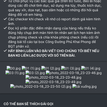
Từ chối phục vụ các bác quá già (trên 60 tuổi), đeo Bi hoặc
dùng các đồ chơi tình dục, sử dụng ma túy, thuốc kích dục,
quá say xỉn, dọa nạt, bạo dâm hoặc có những đòi hỏi quá
đáng đối với em hàng.
Các checker khi check về nhớ có report đánh giá kèm hình
ảnh.
Đọc kỹ phần đặc điểm nhận dạng của hàng nếu thấy ko
đúng hãy chụp ảnh màn hình tin nhắn set lịch hẹn kèm ảnh
chụp phòng check và chìa khóa phòng check (nếu có) rồi
đăng bài tố cáo tại box Công Đường Phủ Khai Phong để
BQT phân xử.
HÃY BÌNH LUẬN VÀO BÀI VIẾT CHO CHÚNG TÔI BIẾT NẾU
BẠN KO LIÊN LẠC ĐƯỢC VỚI SỐ TRÊN BÀI.
CÓ THỂ BẠN SẼ THÍCH GÁI GỌI