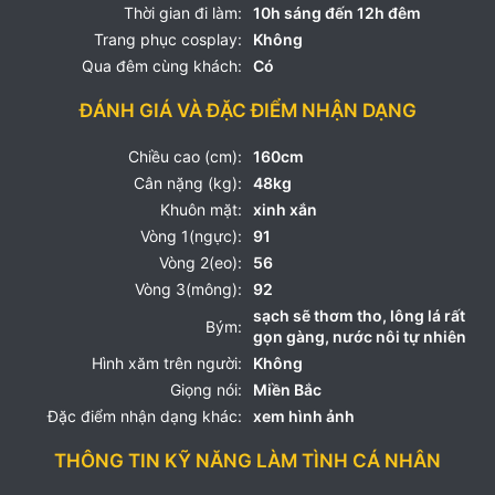
Thời gian đi làm:
10h sáng đến 12h đêm
Trang phục cosplay:
Không
Qua đêm cùng khách:
Có
ĐÁNH GIÁ VÀ ĐẶC ĐIỂM NHẬN DẠNG
Chiều cao (cm):
160cm
Cân nặng (kg):
48kg
Khuôn mặt:
xinh xắn
Vòng 1(ngực):
91
Vòng 2(eo):
56
Vòng 3(mông):
92
sạch sẽ thơm tho, lông lá rất
Bým:
gọn gàng, nước nôi tự nhiên
Hình xăm trên người:
Không
Giọng nói:
Miền Bắc
Đặc điểm nhận dạng khác:
xem hình ảnh
THÔNG TIN KỸ NĂNG LÀM TÌNH CÁ NHÂN