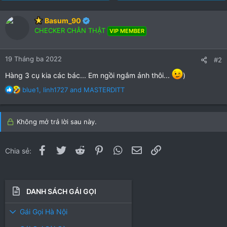
.
.
0
0
Basum_90
0
0
CHECKER CHÂN THẬT
VIP MEMBER
s
s
t
t
a
a
19 Tháng ba 2022
#2
r
r
(
(
Hàng 3 cụ kia các bác... Em ngồi ngắm ảnh thôi...
)
s
s
R
blue1
,
linh1727
and
MASTERDITT
)
)
e
a
c
Không mở trả lời sau này.
t
i
o
Facebook
Twitter
Reddit
Pinterest
WhatsApp
Email
Link
Chia sẻ:
n
s
:
DANH SÁCH GÁI GỌI
Gái Gọi Hà Nội