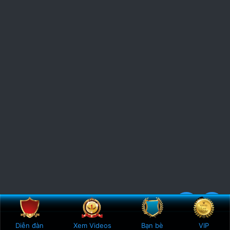
Bên trên
Botto
4
6 Votes
Diễn đàn
Xem Videos
Bạn bè
VIP
.