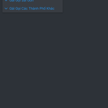
Gái Gọi Sài Gòn
Gái Gọi Các Thành Phố Khác