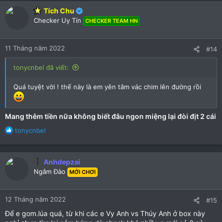
c
Tích Chu
t
Checker Uy Tín
CHECKER TEAM HN
i
o
n
11 Tháng năm 2022
#14
s
:
tonycnbel đã viết:
Quá tuyệt vời ! thế này là em yên tâm vác chim lên đường rồi
Mang thêm tiền nữa không biết đâu ngon miệng lại đòi địt 2 cái
R
tonycnbel
e
a
c
Anhdepzai
t
Ngắm Đào
MỚI CHƠI
i
o
n
12 Tháng năm 2022
#15
s
:
Để e gom.lúa quá, từ khi các e Vy Anh vs Thúy Anh ở box này