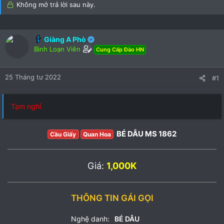
)
Không mở trả lời sau này.
Giàng A Phò
Bình Loạn Viên
Cung Cấp Đào HN
25 Tháng tư 2022
#1
Tạm nghỉ
BÉ DÂU MS 1862
Cầu Giấy
Quan Hoa
Giá:
1,000K
THÔNG TIN GÁI GỌI
Nghệ danh:
BÉ DÂU