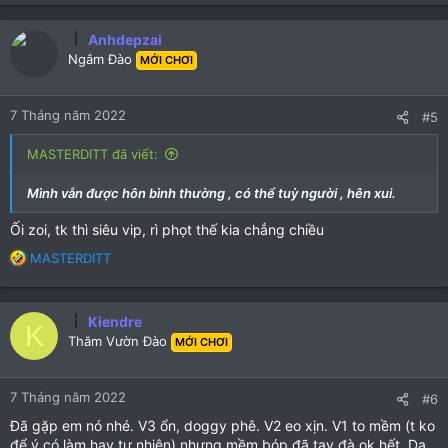
Anhdepzai
Ngắm Đào
MỚI CHƠI
7 Tháng năm 2022
#5
MASTERDITT đã viết:
Mình vẫn được hôn bình thường , có thể tuỳ người , hên xui.
Ối zoi, tk thì siêu vip, rì phọt thế kia chẳng chiều
R
MASTERDITT
e
a
c
Kiendre
K
t
Thăm Vườn Đào
MỚI CHƠI
i
o
n
7 Tháng năm 2022
#6
s
:
Đã gặp em nó nhé. V3 ổn, doggy phê. V2 eo xịn. V1 to mềm (t ko
để ý có làm hay tự nhiên) nhưng mềm bóp đã tay đà ok hết. Da