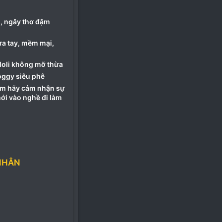
h, ngây thơ đậm
ừa tay, mềm mại,
loli không mỡ thừa
ggy siêu phê
 em hãy cảm nhận sự
mới vào nghề đi làm
NHÂN