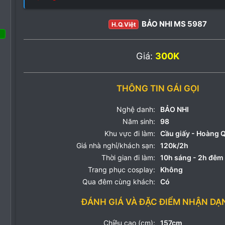
BẢO NHI MS 5987
H.Q.Việt
Giá:
300K
 Tháng ba 2022
69
88
THÔNG TIN GÁI GỌI
18
Nghệ danh:
BẢO NHI
Năm sinh:
98
Khu vực đi làm:
Cầu giấy - Hoàng 
Giá nhà nghỉ/khách sạn:
120k/2h
Thời gian đi làm:
10h sáng - 2h đêm
Trang phục cosplay:
Không
Qua đêm cùng khách:
Có
ĐÁNH GIÁ VÀ ĐẶC ĐIỂM NHẬN DẠ
Chiều cao (cm):
157cm