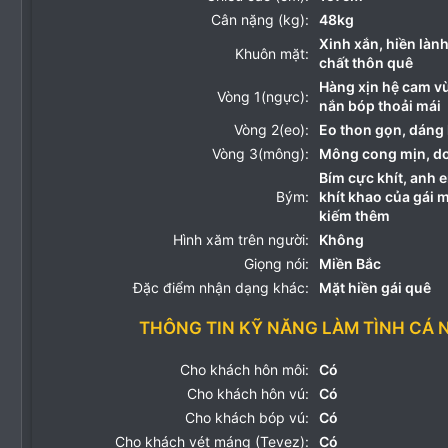
Cân nặng (kg):
48kg
Xinh xắn, hiền làn
Khuôn mặt:
chất thôn quê
Hàng xịn hệ cam v
Vòng 1(ngực):
nắn bóp thoải mái
Vòng 2(eo):
Eo thon gọn, dáng 
Vòng 3(mông):
Mông cong mịn, do
Bím cực khít, anh
Bým:
khít khao của gái 
kiếm thêm
Hình xăm trên người:
Không
Giọng nói:
Miền Bắc
Đặc điểm nhận dạng khác:
Mặt hiền gái quê
THÔNG TIN KỸ NĂNG LÀM TÌNH CÁ 
Cho khách hôn môi:
Có
Cho khách hôn vú:
Có
Cho khách bóp vú:
Có
Cho khách vét máng (Tevez):
Có