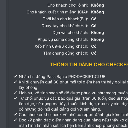
Cho khách chơi lỗ nhị:
Không
Cho khách xuất tinh miệng (CIA):
Không
Thổi kèn cho khách(BJ):
Có
Quay tay cho khách(HJ):
Có
Dọn wc cho khách:
Không
Phục vụ some cùng khách:
Không
Xếp hình 69-96 cùng khách:
Có
Tắm chung cùng khách:
Có
THÔNG TIN DÀNH CHO CHECKE
Nhắn tin đúng Pass Bạn a PHODACBIET.CLUB
Khi di chuyển quá 30 phút mới tới điểm hẹn thì hãy gọi lại
lấy phòng
Lịch sự, vệ sinh sạch sẽ để được phục vụ như mong muốn
Từ chối phục vụ các bác quá già (trên 60 tuổi), đeo Bi ho
tình dục, sử dụng ma túy, thuốc kích dục, quá say xỉn, d
có những đòi hỏi quá đáng đối với em hàng.
Các checker khi check về nhớ có report đánh giá kèm hìn
Đọc kỹ phần đặc điểm nhận dạng của hàng nếu thấy ko 
màn hình tin nhắn set lịch hẹn kèm ảnh chụp phòng check