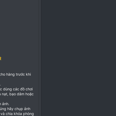
R
 cho hàng trước khi
.
ặc dùng các đồ chơi
ọa nạt, bạo dâm hoặc
h ảnh.
đúng hãy chụp ảnh
 và chìa khóa phòng