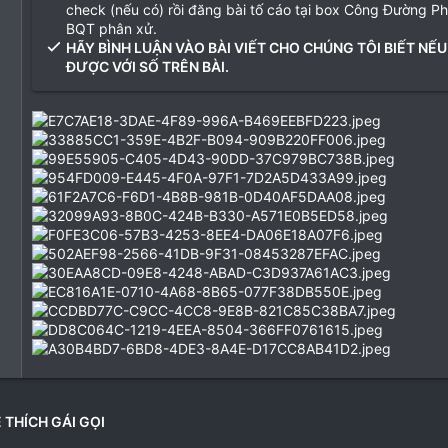
check (nếu có) rồi đăng bài tố cáo tại box Công Đường P
BQT phân xử.
HÃY BÌNH LUẬN VÀO BÀI VIẾT CHO CHÚNG TÔI BIẾT NẾU
ĐƯỢC VỚI SỐ TRÊN BÀI.
 THÍCH GÁI GỌI