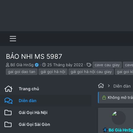
BẢO NHI MS 5987
B
N
T
Bố Già HnSg
25 Tháng bảy 2022
cave cau giay
cav
ắ
g
h
gai goi dao tan
gái gọi hà nội
gái goi hà nội cau giay
gai goi 
t
à
ẻ
đ
y
ầ
b
Diễn đàn
Trang chủ
u
ắ
t
Không mở trả 
Diễn đàn
đ
ầ
Gái Gọi Hà Nội
u
Gái Gọi Sài Gòn
Bố Già HnS