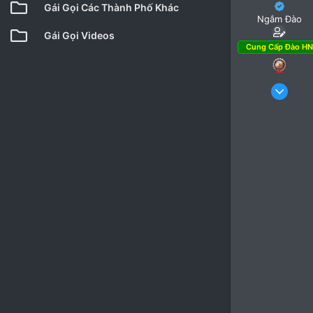
Gái Gọi Các Thành Phố Khác
Ngắm Đào
Gái Gọi Videos
Cung Cấp Đào HN
10