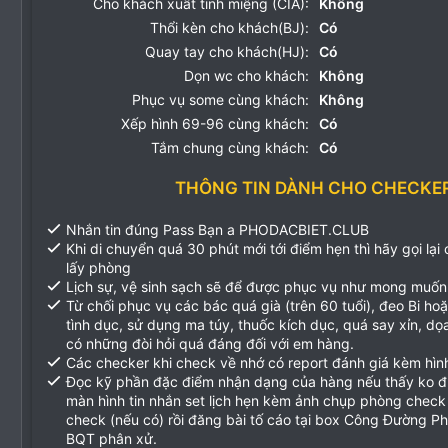
Cho khách xuất tinh miệng (CIA):
Không
Thổi kèn cho khách(BJ):
Có
Quay tay cho khách(HJ):
Có
Dọn wc cho khách:
Không
Phục vụ some cùng khách:
Không
Xếp hình 69-96 cùng khách:
Có
Tắm chung cùng khách:
Có
THÔNG TIN DÀNH CHO CHECKE
Nhắn tin đúng Pass Bạn a PHODACBIET.CLUB
Khi di chuyển quá 30 phút mới tới điểm hẹn thì hãy gọi lại
lấy phòng
Lịch sự, vệ sinh sạch sẽ để được phục vụ như mong muốn
Từ chối phục vụ các bác quá già (trên 60 tuổi), đeo Bi ho
tình dục, sử dụng ma túy, thuốc kích dục, quá say xỉn, d
có những đòi hỏi quá đáng đối với em hàng.
Các checker khi check về nhớ có report đánh giá kèm hìn
Đọc kỹ phần đặc điểm nhận dạng của hàng nếu thấy ko 
màn hình tin nhắn set lịch hẹn kèm ảnh chụp phòng check
check (nếu có) rồi đăng bài tố cáo tại box Công Đường P
BQT phân xử.