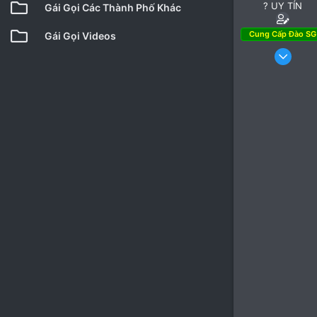
? UY TÍN
Gái Gọi Các Thành Phố Khác
Cung Cấp Đào SG
Gái Gọi Videos
10