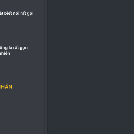
t biết nói rất gợi
ông lá rất gọn
nhiên
NHÂN