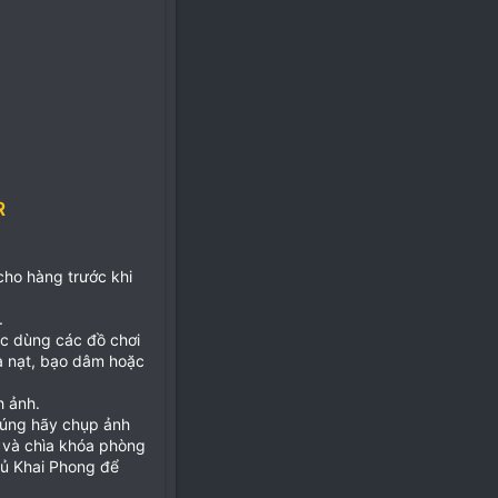
R
 cho hàng trước khi
.
ặc dùng các đồ chơi
ọa nạt, bạo dâm hoặc
h ảnh.
đúng hãy chụp ảnh
 và chìa khóa phòng
hủ Khai Phong để