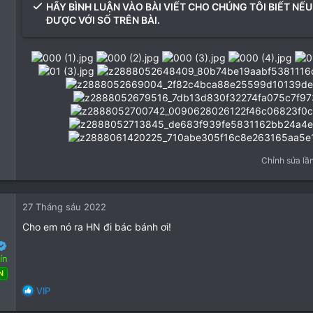
HÃY BÌNH LUẬN VÀO BÀI VIẾT CHO CHÚNG TÔI BIẾT NẾU
ĐƯỢC VỚI SỐ TRÊN BÀI.
Chỉnh sửa lầ
27 Tháng sáu 2022
Cho em nó ra HN đi bác bánh ơi!
ín
N
 Tháng tư 2022
R
VIP
e
12