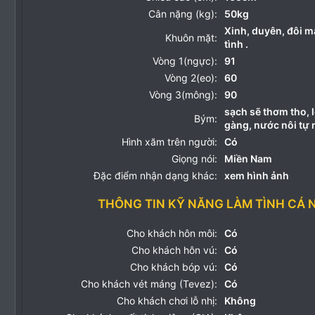
Cân nặng (kg):
50kg
Xinh, duyên, đôi mắ
Khuôn mặt:
tình .
Vòng 1(ngực):
91
Vòng 2(eo):
60
Vòng 3(mông):
90
sạch sẽ thơm tho, l
Bým:
gàng, nước nôi tự 
Hình xăm trên người:
Có
Giọng nói:
Miền Nam
Đặc điểm nhận dạng khác:
xem hình ảnh
THÔNG TIN KỸ NĂNG LÀM TÌNH CÁ 
Cho khách hôn môi:
Có
Cho khách hôn vú:
Có
Cho khách bóp vú:
Có
Cho khách vét máng (Tevez):
Có
Cho khách chơi lỗ nhị:
Không