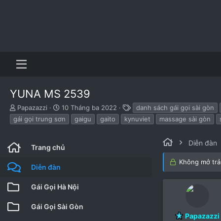
YUNA MS 2539
B
N
T
Papazazzi
10 Tháng ba 2022
danh sách gái gọi sài gòn
ắ
g
h
gái gọi trung sơn
gaigu
gaito
kynuviet
massage sài gòn
t
à
ẻ
đ
y
ầ
b
Diễn đàn
Trang chủ
u
ắ
t
Không mở trả 
Diễn đàn
đ
ầ
Gái Gọi Hà Nội
u
Gái Gọi Sài Gòn
Papazazzi