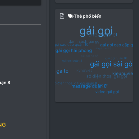
Thẻ phổ biến
uận 8
NG