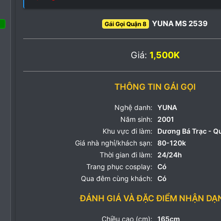
YUNA MS 2539
Gái Gọi Quận 8
 Tháng ba 2022
65
Giá:
1,500K
37
18
THÔNG TIN GÁI GỌI
Nghệ danh:
YUNA
Năm sinh:
2001
Khu vực đi làm:
Dương Bá Trạc - Q
Giá nhà nghỉ/khách sạn:
80-120k
Thời gian đi làm:
24/24h
Trang phục cosplay:
Có
Qua đêm cùng khách:
Có
ĐÁNH GIÁ VÀ ĐẶC ĐIỂM NHẬN DẠ
Chiều cao (cm):
165cm