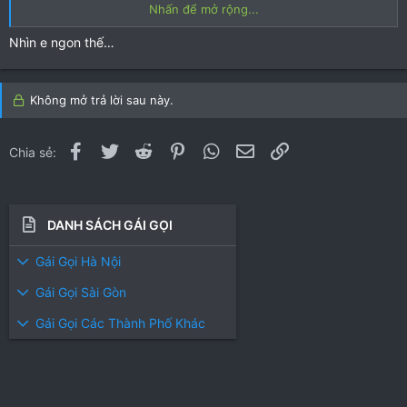
Bạn phải đăng nhập để xem file này: 40381
Bạn phải đăng nhập
Nhấn để mở rộng...
để xem file này: 40383
Bạn phải đăng nhập để xem file này:
40382
Bạn phải đăng nhập để xem file này: 40384
Bạn phải
Nhìn e ngon thế…
đăng nhập để xem file này: 40385
Bạn phải đăng nhập để xem
file này: 40386
Không mở trả lời sau này.
Facebook
Twitter
Reddit
Pinterest
WhatsApp
Email
Link
Chia sẻ:
DANH SÁCH GÁI GỌI
Gái Gọi Hà Nội
Gái Gọi Sài Gòn
Gái Gọi Các Thành Phố Khác