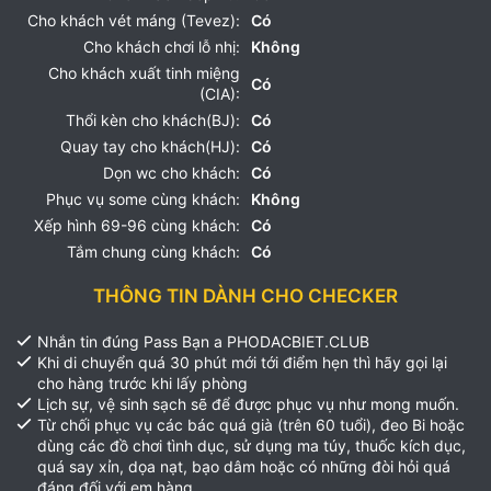
Cho khách vét máng (Tevez):
Có
Cho khách chơi lỗ nhị:
Không
Cho khách xuất tinh miệng
Có
(CIA):
Thổi kèn cho khách(BJ):
Có
Quay tay cho khách(HJ):
Có
Dọn wc cho khách:
Có
Phục vụ some cùng khách:
Không
Xếp hình 69-96 cùng khách:
Có
Tắm chung cùng khách:
Có
THÔNG TIN DÀNH CHO CHECKER
Nhắn tin đúng Pass Bạn a PHODACBIET.CLUB
Khi di chuyển quá 30 phút mới tới điểm hẹn thì hãy gọi lại
cho hàng trước khi lấy phòng
Lịch sự, vệ sinh sạch sẽ để được phục vụ như mong muốn.
Từ chối phục vụ các bác quá già (trên 60 tuổi), đeo Bi hoặc
dùng các đồ chơi tình dục, sử dụng ma túy, thuốc kích dục,
quá say xỉn, dọa nạt, bạo dâm hoặc có những đòi hỏi quá
đáng đối với em hàng.