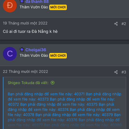
đà thành 88
0
0
Đ
Thăm Vườn Đào
MỚI CHƠI
s
s
t
t
a
a
19 Tháng mười một 2022
#2
r
r
Có ai đi tuor ra Đà Nẵng k hè
(
(
s
s
)
)
Chơigai36
C
Thăm Vườn Đào
MỚI CHƠI
22 Tháng mười một 2022
#3
Shigeo Tokuda đã viết:
Bạn phải đăng nhập để xem file này: 40371
Bạn phải đăng nhập
để xem file này: 40373
Bạn phải đăng nhập để xem file này:
40372
Bạn phải đăng nhập để xem file này: 40375
Bạn phải
đăng nhập để xem file này: 40374
Bạn phải đăng nhập để xem
file này: 40378
Bạn phải đăng nhập để xem file này: 40379
Bạn
phải đăng nhập để xem file này: 40376
Bạn phải đăng nhập để
xem file này: 40377
Bạn phải đăng nhập để xem file này: 40380