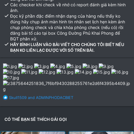
Các checker khi check về nhớ có report đánh giá kèm hình
ảnh.
Đọc kỹ phần đặc điểm nhận dạng của hàng nếu thấy ko
đúng hãy chụp ảnh màn hình tin nhắn set lịch hẹn kèm ảnh
chụp phòng check và chìa khóa phòng check (nếu có) rồi
đăng bài tố cáo tại box Công Đường Phủ Khai Phong để
BQT phân xử.
HÃY BÌNH LUẬN VÀO BÀI VIẾT CHO CHÚNG TÔI BIẾT NẾU
BẠN KO LIÊN LẠC ĐƯỢC VỚI SỐ TRÊN BÀI.
R
Skull1509
and
ADMINPHODACBIET
e
a
c
t
CÓ THỂ BẠN SẼ THÍCH GÁI GỌI
i
o