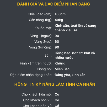
ĐÁNH GIÁ VÀ ĐẶC ĐIỂM NHẬN DẠNG
Chiều cao (cm):
168cm
Cân nặng (kg):
49kg
Xinh xắn, toát lên vẻ sang
Khuôn mặt:
chảnh kiêu sa
Vòng 1(ngực):
90
Vòng 2(eo):
60
Vòng 3(mông):
90
Hồng hào, nơn tơ, khít và
Bým:
nhiều nước
Hình xăm trên người:
Không
Giọng nói:
Miền Bắc
Đặc điểm nhận dạng khác:
Đáng yêu, xinh xắn
THÔNG TIN KỸ NĂNG LÀM TÌNH CÁ NHÂN
Cho khách hôn môi:
Có
Cho khách hôn vú:
Có
Cho khách bóp vú:
Có