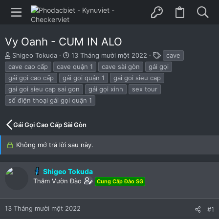
Vy Oanh - CUM IN ALO
B
N
T
Shigeo Tokuda
13 Tháng mười một 2022
cave
ắ
g
h
cave cao cấp
cave quận 1
cave sài gòn
gái gọi
t
à
ẻ
gái gọi cao cấp
gái gọi quận 1
gai goi sieu cap
đ
y
gai goi sieu cap sai gon
gái gọi xinh
sex tour
ầ
b
u
ắ
số điện thoại gái gọi quận 1
t
đ
Gái Gọi Cao Cấp Sài Gòn
ầ
u
Không mở trả lời sau này.
Shigeo Tokuda
Thăm Vườn Đào
Cung Cấp Đào SG
13 Tháng mười một 2022
#1