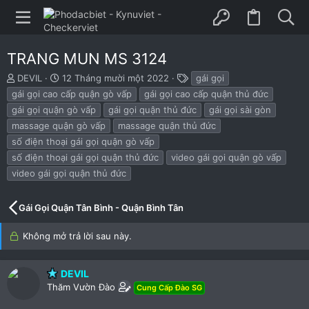
TRANG MUN MS 3124
B
N
T
DEVIL
12 Tháng mười một 2022
gái gọi
ắ
g
h
gái gọi cao cấp quận gò vấp
gái gọi cao cấp quận thủ đức
t
à
ẻ
gái gọi quận gò vấp
gái gọi quận thủ đức
gái gọi sài gòn
đ
y
massage quận gò vấp
massage quận thủ đức
ầ
b
u
ắ
số điện thoại gái gọi quận gò vấp
t
số điện thoại gái gọi quận thủ đức
video gái gọi quận gò vấp
đ
video gái gọi quận thủ đức
ầ
u
Gái Gọi Quận Tân Bình - Quận Bình Tân
Không mở trả lời sau này.
DEVIL
Thăm Vườn Đào
Cung Cấp Đào SG