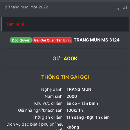
12 Tháng mười một 2022
#1
Tạm nghỉ
TRANG MUN MS 3124
Độc Quyền
Gái Gọi Quận Tân Bình
Giá:
400K
THÔNG TIN GÁI GỌI
Nghệ danh:
TRANG MUN
Năm sinh:
2000
Khu vực đi làm:
âu cơ - Tân bình
Giá nhà nghỉ/khách sạn:
100k/ 1h
Thời gian đi làm:
11h sáng -&gt; 1h đêm
Dịch vụ đặc biệt ( phụ phí nếu
không
có):