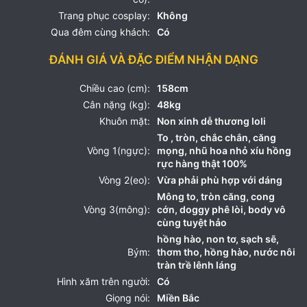
Trang phục cosplay:
Không
Qua đêm cùng khách:
Có
ĐÁNH GIÁ VÀ ĐẶC ĐIỂM NHẬN DẠNG
Chiều cao (cm):
158cm
Cân nặng (kg):
48kg
Khuôn mặt:
Non xinh dễ thương loli
To , tròn, chắc chắn, căng
Vòng 1(ngực):
mọng, nhũ hoa nhỏ xíu hồng
rực hàng thật 100%
Vòng 2(eo):
Vừa phải phù hợp với dáng
Mông to, tròn căng, cong
Vòng 3(mông):
cớn, doggy phê lòi, body vô
cùng tuyệt hảo
hồng hào, non tơ, sạch sẽ,
Bým:
thơm tho, hồng hào, nước nôi
tràn trề lênh láng
Hình xăm trên người:
Có
Giọng nói:
Miền Bắc