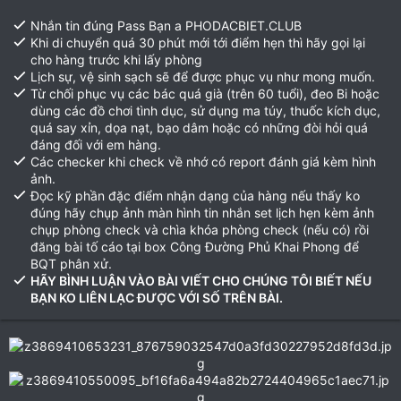
Nhắn tin đúng Pass Bạn a PHODACBIET.CLUB
Khi di chuyển quá 30 phút mới tới điểm hẹn thì hãy gọi lại
cho hàng trước khi lấy phòng
Lịch sự, vệ sinh sạch sẽ để được phục vụ như mong muốn.
Từ chối phục vụ các bác quá già (trên 60 tuổi), đeo Bi hoặc
dùng các đồ chơi tình dục, sử dụng ma túy, thuốc kích dục,
quá say xỉn, dọa nạt, bạo dâm hoặc có những đòi hỏi quá
đáng đối với em hàng.
Các checker khi check về nhớ có report đánh giá kèm hình
ảnh.
Đọc kỹ phần đặc điểm nhận dạng của hàng nếu thấy ko
đúng hãy chụp ảnh màn hình tin nhắn set lịch hẹn kèm ảnh
chụp phòng check và chìa khóa phòng check (nếu có) rồi
đăng bài tố cáo tại box Công Đường Phủ Khai Phong để
BQT phân xử.
HÃY BÌNH LUẬN VÀO BÀI VIẾT CHO CHÚNG TÔI BIẾT NẾU
BẠN KO LIÊN LẠC ĐƯỢC VỚI SỐ TRÊN BÀI.