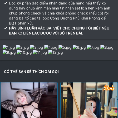
Đọc kỹ phần đặc điểm nhận dạng của hàng nếu thấy ko
đúng hãy chụp ảnh màn hình tin nhắn set lịch hẹn kèm ảnh
chụp phòng check và chìa khóa phòng check (nếu có) rồi
đăng bài tố cáo tại box Công Đường Phủ Khai Phong để
BQT phân xử.
HÃY BÌNH LUẬN VÀO BÀI VIẾT CHO CHÚNG TÔI BIẾT NẾU
BẠN KO LIÊN LẠC ĐƯỢC VỚI SỐ TRÊN BÀI.
CÓ THỂ BẠN SẼ THÍCH GÁI GỌI