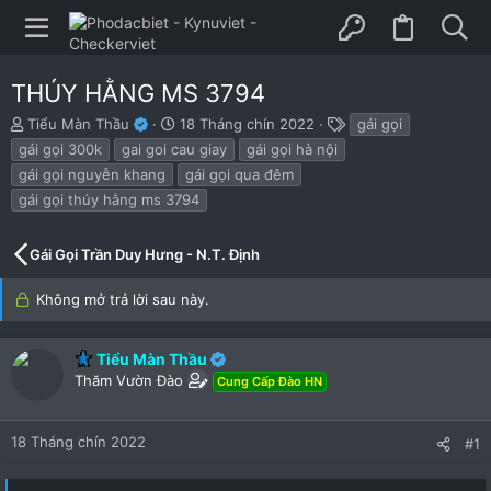
THÚY HẰNG MS 3794
B
N
T
Tiểu Màn Thầu
18 Tháng chín 2022
gái gọi
ắ
g
h
gái gọi 300k
gai goi cau giay
gái gọi hà nội
t
à
ẻ
gái gọi nguyễn khang
gái gọi qua đêm
đ
y
gái gọi thúy hằng ms 3794
ầ
b
u
ắ
t
Gái Gọi Trần Duy Hưng - N.T. Định
đ
ầ
Không mở trả lời sau này.
u
Tiểu Màn Thầu
Thăm Vườn Đào
Cung Cấp Đào HN
18 Tháng chín 2022
#1