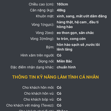
Chiều cao (cm):
160cm
Cân nặng (kg):
48kg
Khuôn mặt:
xinh, sang, mắt ướt dâm đãng
hàng thật, hệ cam , đầu ti
Vòng 1(ngực):
hồng hào
Vòng 2(eo):
eo thon gọn, săn chắc
Vòng 3(mông):
to tròn, cong cớn
hồn hào sạch sẽ ,nước lôi
Bým:
lênh lắng
Hình xăm trên người:
Có
Giọng nói:
Miền Bắc
Đặc điểm nhận dạng khác:
chuẩn hình
THÔNG TIN KỸ NĂNG LÀM TÌNH CÁ NHÂN
Cho khách hôn môi:
Có
Cho khách hôn vú:
Có
Cho khách bóp vú:
Có
Cho khách vét máng (Tevez):
Có