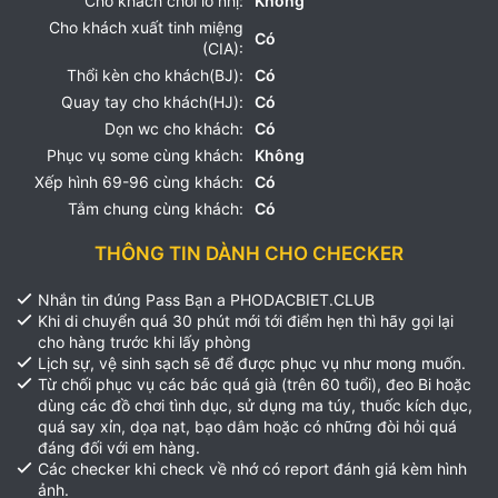
Cho khách chơi lỗ nhị:
Không
Cho khách xuất tinh miệng
Có
(CIA):
Thổi kèn cho khách(BJ):
Có
Quay tay cho khách(HJ):
Có
Dọn wc cho khách:
Có
Phục vụ some cùng khách:
Không
Xếp hình 69-96 cùng khách:
Có
Tắm chung cùng khách:
Có
THÔNG TIN DÀNH CHO CHECKER
Nhắn tin đúng Pass Bạn a PHODACBIET.CLUB
Khi di chuyển quá 30 phút mới tới điểm hẹn thì hãy gọi lại
cho hàng trước khi lấy phòng
Lịch sự, vệ sinh sạch sẽ để được phục vụ như mong muốn.
Từ chối phục vụ các bác quá già (trên 60 tuổi), đeo Bi hoặc
dùng các đồ chơi tình dục, sử dụng ma túy, thuốc kích dục,
quá say xỉn, dọa nạt, bạo dâm hoặc có những đòi hỏi quá
đáng đối với em hàng.
Các checker khi check về nhớ có report đánh giá kèm hình
ảnh.