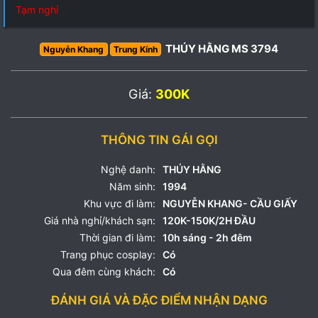
Tạm nghỉ
THÚY HẰNG MS 3794
Nguyễn Khang
Trung Kính
Giá:
300K
THÔNG TIN GÁI GỌI
Nghệ danh:
THÚY HẰNG
Năm sinh:
1994
Khu vực đi làm:
NGUYỄN KHANG- CẦU GIẤY
Giá nhà nghỉ/khách sạn:
120K-150K/2H ĐẦU
Thời gian đi làm:
10h sáng - 2h đêm
Trang phục cosplay:
Có
Qua đêm cùng khách:
Có
ĐÁNH GIÁ VÀ ĐẶC ĐIỂM NHẬN DẠNG