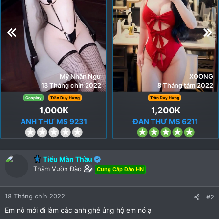
Mỹ Nhân Ngư
XOONG
13 Tháng chín 2022
8 Tháng tám 2022
Cosplay
Trần Duy Hưng
Trần Duy Hưng
1,000K
1,200K
ANH THƯ MS 9231
ĐAN THƯ MS 6211
0
5
.
.
0
0
Tiểu Màn Thầu
0
0
Thăm Vườn Đào
Cung Cấp Đào HN
s
s
t
t
a
a
18 Tháng chín 2022
#2
r
r
Em nó mới đi làm các anh ghé ủng hộ em nó ạ
(
(