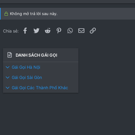
s
s
)
)
Không mở trả lời sau này.
Facebook
Twitter
Reddit
Pinterest
WhatsApp
Email
Link
Chia sẻ:
DANH SÁCH GÁI GỌI
Gái Gọi Hà Nội
Gái Gọi Sài Gòn
Gái Gọi Các Thành Phố Khác