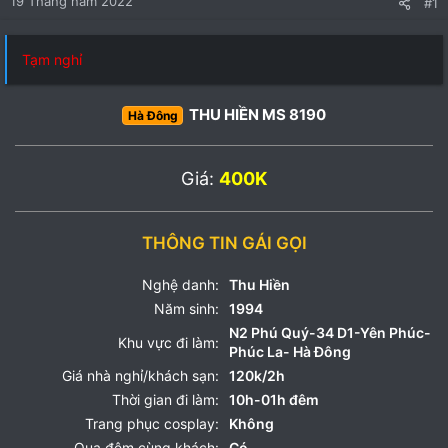
19 Tháng năm 2022
#1
Tạm nghỉ
THU HIỀN MS 8190
Hà Đông
Giá:
400K
THÔNG TIN GÁI GỌI
Nghệ danh:
Thu Hiền
Năm sinh:
1994
N2 Phú Quý-34 D1-Yên Phúc-
Khu vực đi làm:
Phúc La- Hà Đông
Giá nhà nghỉ/khách sạn:
120k/2h
Thời gian đi làm:
10h-01h đêm
Trang phục cosplay:
Không
Qua đêm cùng khách:
Có