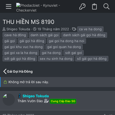
THU HIỀN MS 8190
B
N
T
Shigeo Tokuda
19 Tháng năm 2022
ca ve ha dong
ắ
g
h
cave hà đông
danh sách gái gọi
danh sách gái gọi hà đông
t
à
ẻ
gái gọi
gái gọi hà đông
gai goi ha dong ha noi
đ
y
gai goi khu vuc ha dong
gai goi quan ha dong
ầ
b
u
ắ
gai goi xa la ha dong
gai ha dong
sdt gai goi
t
sdt gái gọi hà đông
sex nu sinh ha dong
số gái gọi hà đông
đ
ầ
u
Gái Gọi Hà Đông
Không mở trả lời sau này.
Shigeo Tokuda
Thăm Vườn Đào
Cung Cấp Đào SG