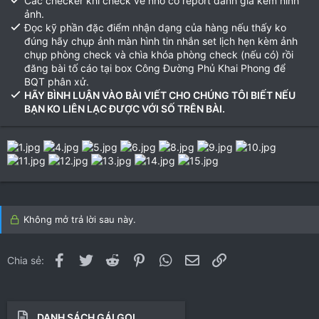
Các checker khi check về nhớ có report đánh giá kèm hình
ảnh.
Đọc kỹ phần đặc điểm nhận dạng của hàng nếu thấy ko
đúng hãy chụp ảnh màn hình tin nhắn set lịch hẹn kèm ảnh
chụp phòng check và chìa khóa phòng check (nếu có) rồi
đăng bài tố cáo tại box Công Đường Phủ Khai Phong để
BQT phân xử.
HÃY BÌNH LUẬN VÀO BÀI VIẾT CHO CHÚNG TÔI BIẾT NẾU
BẠN KO LIÊN LẠC ĐƯỢC VỚI SỐ TRÊN BÀI.
Không mở trả lời sau này.
Facebook
Twitter
Reddit
Pinterest
WhatsApp
Email
Link
Chia sẻ:
DANH SÁCH GÁI GỌI