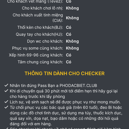
Cho khách vét máng (Tevez):
Có
Cho khách chơi lỗ nhị:
Không
Cho khách xuất tinh miệng
Không
(CIA):
Thổi kèn cho khách(BJ):
Có
Quay tay cho khách(HJ):
Có
Dọn wc cho khách:
Không
Phục vụ some cùng khách:
Không
Xếp hình 69-96 cùng khách:
Có
Tắm chung cùng khách:
Có
THÔNG TIN DÀNH CHO CHECKER
Nhắn tin đúng Pass Bạn a PHODACBIET.CLUB
Khi di chuyển quá 30 phút mới tới điểm hẹn thì hãy gọi lại
cho hàng trước khi lấy phòng
Lịch sự, vệ sinh sạch sẽ để được phục vụ như mong muốn.
Từ chối phục vụ các bác quá già (trên 60 tuổi), đeo Bi hoặc
dùng các đồ chơi tình dục, sử dụng ma túy, thuốc kích dục,
quá say xỉn, dọa nạt, bạo dâm hoặc có những đòi hỏi quá
đáng đối với em hàng.