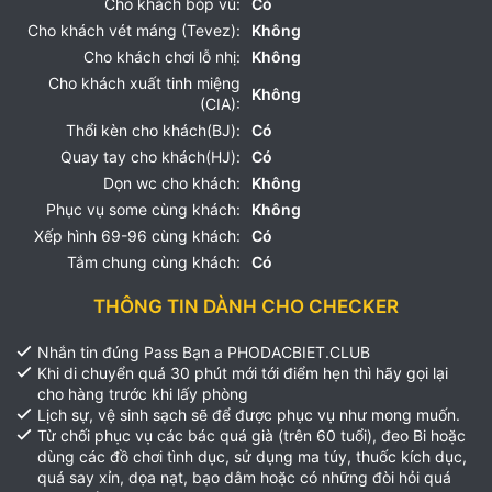
Cho khách bóp vú:
Có
Cho khách vét máng (Tevez):
Không
Cho khách chơi lỗ nhị:
Không
Cho khách xuất tinh miệng
Không
(CIA):
Thổi kèn cho khách(BJ):
Có
Quay tay cho khách(HJ):
Có
Dọn wc cho khách:
Không
Phục vụ some cùng khách:
Không
Xếp hình 69-96 cùng khách:
Có
Tắm chung cùng khách:
Có
THÔNG TIN DÀNH CHO CHECKER
Nhắn tin đúng Pass Bạn a PHODACBIET.CLUB
Khi di chuyển quá 30 phút mới tới điểm hẹn thì hãy gọi lại
cho hàng trước khi lấy phòng
Lịch sự, vệ sinh sạch sẽ để được phục vụ như mong muốn.
Từ chối phục vụ các bác quá già (trên 60 tuổi), đeo Bi hoặc
dùng các đồ chơi tình dục, sử dụng ma túy, thuốc kích dục,
quá say xỉn, dọa nạt, bạo dâm hoặc có những đòi hỏi quá