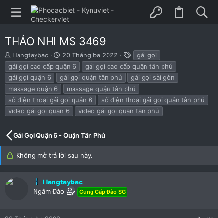
THẢO NHI MS 3469
B
N
T
Hangtaybac
20 Tháng ba 2022
gái gọi
ắ
g
h
gái gọi cao cấp quận 6
gái gọi cao cấp quận tân phú
t
à
ẻ
gái gọi quận 6
gái gọi quận tân phú
gái gọi sài gòn
đ
y
massage quận 6
massage quận tân phú
ầ
b
u
ắ
số điện thoại gái gọi quận 6
số điện thoại gái gọi quận tân phú
t
video gái gọi quận 6
video gái gọi quận tân phú
đ
ầ
u
Gái Gọi Quận 6 - Quận Tân Phú
Không mở trả lời sau này.
Hangtaybac
Ngắm Đào
Cung Cấp Đào SG