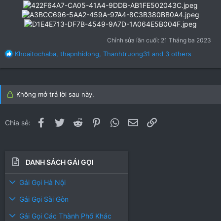
Chỉnh sửa lần cuối:
21 Tháng ba 2023
R
Khoaitochaba
,
thapnhidong
,
Thanhtruong31
and 3 others
e
a
c
t
Không mở trả lời sau này.
i
o
n
Facebook
Twitter
Reddit
Pinterest
WhatsApp
Email
Link
Chia sẻ:
s
:
DANH SÁCH GÁI GỌI
Gái Gọi Hà Nội
Gái Gọi Sài Gòn
Gái Gọi Các Thành Phố Khác