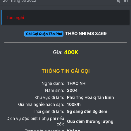
20 Tháng ba 2022
#1
Tạm nghỉ
THẢO NHI MS 3469
Gái Gọi Quận Tân Phú
Giá:
400K
THÔNG TIN GÁI GỌI
Nghệ danh:
THẢO NHI
Năm sinh:
2004
Khu vực đi làm:
Phú Thọ Hoà q Tân Bình
Giá nhà nghỉ/khách sạn:
100k/h
Thời gian đi làm:
9g sáng đến 3g đêm
Dịch vụ đặc biệt ( phụ phí nếu
Qua đêm thương lượng
có):
Trang phục cosplay:
Không