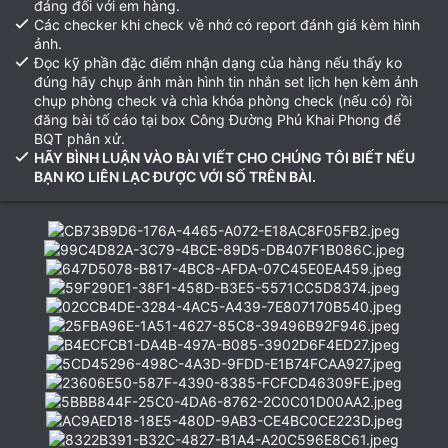
đáng đối với em hàng.
Các checker khi check về nhớ có report đánh giá kèm hình
ảnh.
Đọc kỹ phần đặc điểm nhận dạng của hàng nếu thấy ko
đúng hãy chụp ảnh màn hình tin nhắn set lịch hẹn kèm ảnh
chụp phòng check và chìa khóa phòng check (nếu có) rồi
đăng bài tố cáo tại box Công Đường Phủ Khai Phong để
BQT phân xử.
HÃY BÌNH LUẬN VÀO BÀI VIẾT CHO CHÚNG TÔI BIẾT NẾU
BẠN KO LIÊN LẠC ĐƯỢC VỚI SỐ TRÊN BÀI.