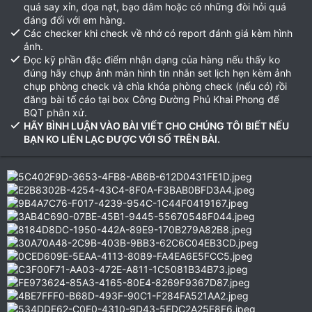
quá say xỉn, dọa nạt, bạo dâm hoặc có những đòi hỏi quá
đáng đối với em hàng.
Các checker khi check về nhớ có report đánh giá kèm hình
ảnh.
Đọc kỹ phần đặc điểm nhận dạng của hàng nếu thấy ko
đúng hãy chụp ảnh màn hình tin nhắn set lịch hẹn kèm ảnh
chụp phòng check và chìa khóa phòng check (nếu có) rồi
đăng bài tố cáo tại box Công Đường Phủ Khai Phong để
BQT phân xử.
HÃY BÌNH LUẬN VÀO BÀI VIẾT CHO CHÚNG TÔI BIẾT NẾU
BẠN KO LIÊN LẠC ĐƯỢC VỚI SỐ TRÊN BÀI.