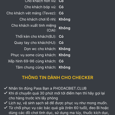
Cho khách hôn vú:
Có
Cho khách bóp vú:
Có
Cho khách vét máng (Tevez):
Có
Cho khách chơi lỗ nhị:
Không
Cho khách xuất tinh miệng
Không
(CIA):
Thổi kèn cho khách(BJ):
Có
Quay tay cho khách(HJ):
Có
Dọn wc cho khách:
Không
Phục vụ some cùng khách:
Không
Xếp hình 69-96 cùng khách:
Có
Tắm chung cùng khách:
Không
THÔNG TIN DÀNH CHO CHECKER
Nhắn tin đúng Pass Bạn a PHODACBIET.CLUB
Khi di chuyển quá 30 phút mới tới điểm hẹn thì hãy gọi lại
cho hàng trước khi lấy phòng
Lịch sự, vệ sinh sạch sẽ để được phục vụ như mong muốn.
Từ chối phục vụ các bác quá già (trên 60 tuổi), đeo Bi hoặc
dùng các đồ chơi tình dục, sử dụng ma túy, thuốc kích dục,