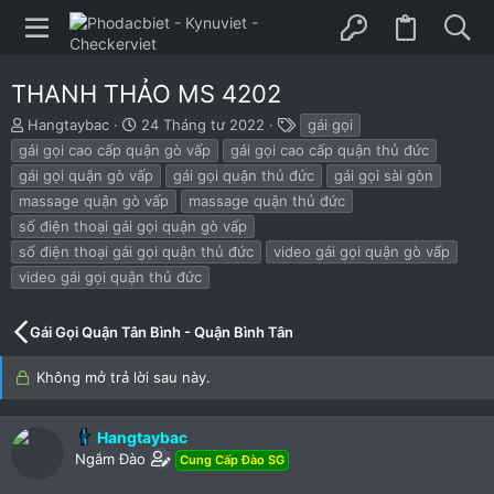
THANH THẢO MS 4202
B
N
T
Hangtaybac
24 Tháng tư 2022
gái gọi
ắ
g
h
gái gọi cao cấp quận gò vấp
gái gọi cao cấp quận thủ đức
t
à
ẻ
gái gọi quận gò vấp
gái gọi quận thủ đức
gái gọi sài gòn
đ
y
massage quận gò vấp
massage quận thủ đức
ầ
b
u
ắ
số điện thoại gái gọi quận gò vấp
t
số điện thoại gái gọi quận thủ đức
video gái gọi quận gò vấp
đ
video gái gọi quận thủ đức
ầ
u
Gái Gọi Quận Tân Bình - Quận Bình Tân
Không mở trả lời sau này.
Hangtaybac
Ngắm Đào
Cung Cấp Đào SG