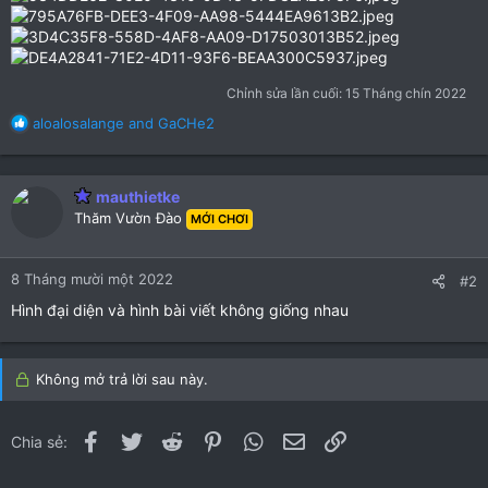
Chỉnh sửa lần cuối:
15 Tháng chín 2022
R
aloalosalange
and
GaCHe2
e
a
c
mauthietke
t
Thăm Vườn Đào
i
MỚI CHƠI
o
n
8 Tháng mười một 2022
s
#2
:
Hình đại diện và hình bài viết không giống nhau
Không mở trả lời sau này.
Facebook
Twitter
Reddit
Pinterest
WhatsApp
Email
Link
Chia sẻ: