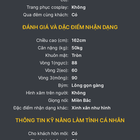
Trang phục cosplay:
Không
Qua đêm cùng khách:
Có
ĐÁNH GIÁ VÀ ĐẶC ĐIỂM NHẬN DẠNG
Chiều cao (cm):
162cm
Cân nặng (kg):
50kg
Khuôn mặt:
Tròn
Vòng 1(ngực):
88
Vòng 2(eo):
60
Vòng 3(mông):
90
Bým:
Lông gọn gàng
Hình xăm trên người:
Không
Giọng nói:
Miền Bắc
Đặc điểm nhận dạng khác:
Xinh xắn như hình
THÔNG TIN KỸ NĂNG LÀM TÌNH CÁ NHÂN
Cho khách hôn môi:
Có