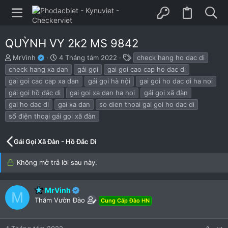
QUỲNH VY 2k2 MS 9842
B
N
T
MrVinh
4 Tháng tám 2022
check hang ho dac di
ắ
g
h
check hang xa dan
gái gọi
gai goi cao cap ho dac di
t
à
ẻ
gai goi cao cap xa dan
gái gọi hà nội
gai goi ho dac di ha noi
đ
y
gái gọi hồ đắc di
gai goi xa dan ha noi
gái gọi xã đàn
ầ
b
u
ắ
gai ho dac di
gai xa dan
so dien thoai gai goi ho dac di
t
số điện thoại gái gọi xã đàn
đ
ầ
u
Gái Gọi Xã Đàn - Hồ Đắc Di
Không mở trả lời sau này.
MrVinh
M
Thăm Vườn Đào
Cung Cấp Đào HN