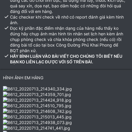
dùng các đồ chơi tình dục, sử dụng ma túy, thuốc kích dục,
quá say xỉn, dọa nạt, bạo dâm hoặc có những đòi hỏi quá
đáng đối với em hàng.
Các checker khi check về nhớ có report đánh giá kèm hình
ảnh.
Đọc kỹ phần đặc điểm nhận dạng của hàng nếu thấy ko
đúng hãy chụp ảnh màn hình tin nhắn set lịch hẹn kèm ảnh
chụp phòng check và chìa khóa phòng check (nếu có) rồi
đăng bài tố cáo tại box Công Đường Phủ Khai Phong để
BQT phân xử.
HÃY BÌNH LUẬN VÀO BÀI VIẾT CHO CHÚNG TÔI BIẾT NẾU
BẠN KO LIÊN LẠC ĐƯỢC VỚI SỐ TRÊN BÀI.
HÌNH ẢNH EM HÀNG