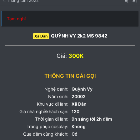
4 Tháng tám 2022
#1
Tạm nghỉ
QUỲNH VY 2k2 MS 9842
Xã Đàn
Giá:
300K
THÔNG TIN GÁI GỌI
Nghệ danh:
Quỳnh Vy
Năm sinh:
20002
Khu vực đi làm:
Xã Đàn
Giá nhà nghỉ/khách sạn:
120
Thời gian đi làm:
9h sáng tới 2h đêm
Trang phục cosplay:
Không
Qua đêm cùng khách:
Có