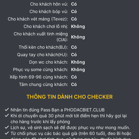
Cho khách hôn vú:
Có
Cho khách bóp vú:
Có
Cho khách vét máng (Tevez):
Có
Cho khách chơi lỗ nhị:
Không
Cho khách xuất tinh miệng
Không
(CIA):
Thổi kèn cho khách(BJ):
Có
Quay tay cho khách(HJ):
Có
Dọn wc cho khách:
Không
Phục vụ some cùng khách:
Không
Xếp hình 69-96 cùng khách:
Có
Tắm chung cùng khách:
Có
THÔNG TIN DÀNH CHO CHECKER
Nhắn tin đúng Pass Bạn a PHODACBIET.CLUB
Khi di chuyển quá 30 phút mới tới điểm hẹn thì hãy gọi lại
cho hàng trước khi lấy phòng
Lịch sự, vệ sinh sạch sẽ để được phục vụ như mong muốn.
Từ chối phục vụ các bác quá già (trên 60 tuổi), đeo Bi hoặc