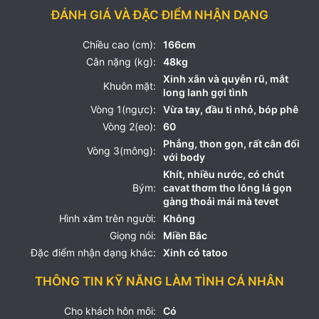
ĐÁNH GIÁ VÀ ĐẶC ĐIỂM NHẬN DẠNG
Chiều cao (cm):
166cm
Cân nặng (kg):
48kg
Xinh xắn và quyễn rũ, mắt
Khuôn mặt:
long lanh gợi tình
Vòng 1(ngực):
Vừa tay, đầu ti nhỏ, bóp phê
Vòng 2(eo):
60
Phẳng, thon gọn, rất cân đối
Vòng 3(mông):
với body
Khít, nhiều nước, có chút
Bým:
cavat thơm tho lông lá gọn
gàng thoải mái mà tevet
Hình xăm trên người:
Không
Giọng nói:
Miền Bắc
Đặc điểm nhận dạng khác:
Xinh có tatoo
THÔNG TIN KỸ NĂNG LÀM TÌNH CÁ NHÂN
Cho khách hôn môi:
Có