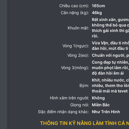
Chiều cao (cm):
165cm
Cân nặng (kg):
46kg
Rất xinh xắn, gươn
không thể bỏ qua 
Khuôn mặt:
thích gái xinh thì 
rồi.
Vừa Vặn, đầu ti nh
Vòng 1(ngực):
đàn hồi, mút đầu t
Vòng 2(eo):
Chuẩn với người, p
Cong đẹp tự nhiên, 
Vòng 3(mông):
muốn phọt lắm rồi,
độ đàn hồi êm ái
Khít, nhiều nước, 
Bým:
nhiều, thơm tho lô
thoải mái mà tevet
Hình xăm trên người:
Không
Giọng nói:
Miền Bắc
Đặc điểm nhận dạng khác:
Như Trên Hình
THÔNG TIN KỸ NĂNG LÀM TÌNH CÁ 