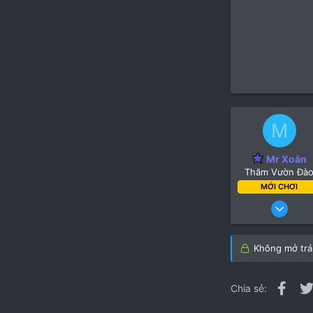
M
Mr Xoăn
Thăm Vườn Đà
MỚI CHƠI
10 Tháng s
Không mở trả 
Fac
Chia sẻ: