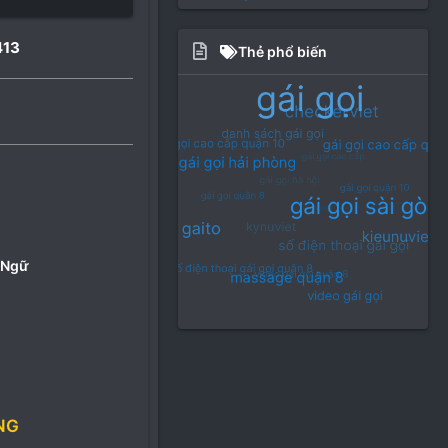
413
Thẻ phổ biến
 Ngữ
NG