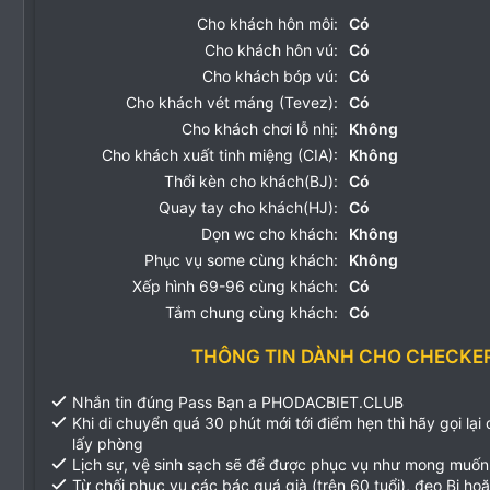
Cho khách hôn môi:
Có
Cho khách hôn vú:
Có
Cho khách bóp vú:
Có
Cho khách vét máng (Tevez):
Có
Cho khách chơi lỗ nhị:
Không
Cho khách xuất tinh miệng (CIA):
Không
Thổi kèn cho khách(BJ):
Có
Quay tay cho khách(HJ):
Có
Dọn wc cho khách:
Không
Phục vụ some cùng khách:
Không
Xếp hình 69-96 cùng khách:
Có
Tắm chung cùng khách:
Có
THÔNG TIN DÀNH CHO CHECKE
Nhắn tin đúng Pass Bạn a PHODACBIET.CLUB
Khi di chuyển quá 30 phút mới tới điểm hẹn thì hãy gọi lại
lấy phòng
Lịch sự, vệ sinh sạch sẽ để được phục vụ như mong muốn
Từ chối phục vụ các bác quá già (trên 60 tuổi), đeo Bi ho