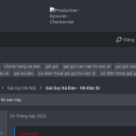
Đăng 
check hang xa dan
gái gọi
gai goi cao cap ho dac di
gai goi ca
ac di
gai xa dan
so dien thoai gai goi ho dac di
số điện thoại gái 
Gái Gọi Hà Nội
Gái Gọi Xã Đàn - Hồ Đắc Di
lời sau này.
24 Tháng bảy 2022
ộc
Tạm nghỉ