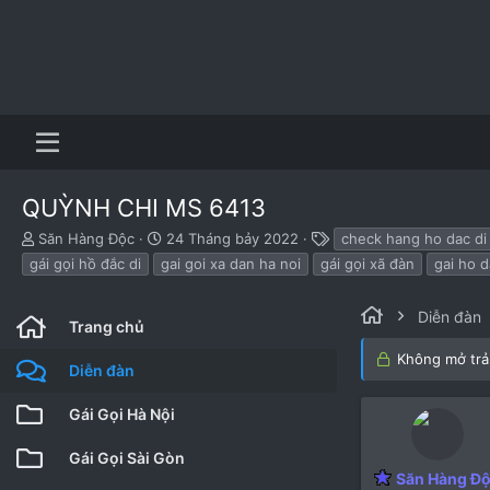
QUỲNH CHI MS 6413
B
N
T
Săn Hàng Độc
24 Tháng bảy 2022
check hang ho dac di
ắ
g
h
gái gọi hồ đắc di
gai goi xa dan ha noi
gái gọi xã đàn
gai ho d
t
à
ẻ
đ
y
ầ
b
Diễn đàn
Trang chủ
u
ắ
t
Không mở trả 
Diễn đàn
đ
ầ
Gái Gọi Hà Nội
u
Gái Gọi Sài Gòn
Săn Hàng Đ