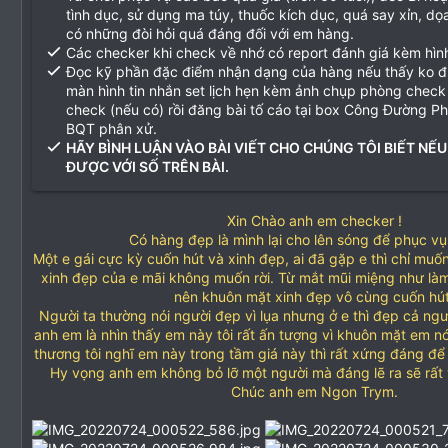
tình dục, sử dụng ma túy, thuốc kích dục, quá say xỉn, d
có những đòi hỏi quá đáng đối với em hàng.
Các checker khi check về nhớ có report đánh giá kèm hìn
Đọc kỹ phần đặc điểm nhận dạng của hàng nếu thấy ko 
màn hình tin nhắn set lịch hẹn kèm ảnh chụp phòng check
check (nếu có) rồi đăng bài tố cáo tại box Công Đường P
BQT phân xử.
HÃY BÌNH LUẬN VÀO BÀI VIẾT CHO CHÚNG TÔI BIẾT NẾU
ĐƯỢC VỚI SỐ TRÊN BÀI.
Xin Chào anh em checker !
Có hàng đẹp là mình lại cho lên sóng để phục v
Một e gái cực kỳ cuốn hút và xinh đẹp, ai đã gặp e thì chỉ mu
xinh đẹp của e mãi không muốn rời. Từ mắt mũi miệng như là
nên khuôn mặt xinh đẹp vô cùng cuốn hút
Người ta thường nói người đẹp vì lụa nhưng ở e thì đẹp cả người
anh em là nhìn thấy em này tôi rất ấn tượng vì khuôn mặt em nó
thương tôi nghĩ em này trong tầm giá này thì rất xứng đáng để 
Hy vọng anh em không bỏ lỡ một người mà đáng lẽ ra sẽ rất 
Chúc anh em Ngon Trym.