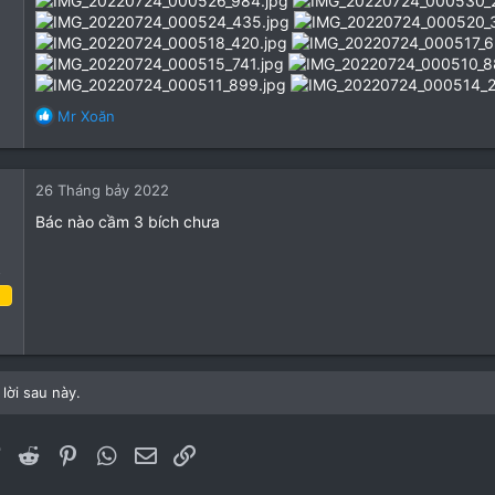
R
Mr Xoăn
e
a
c
26 Tháng bảy 2022
t
i
Bác nào cầm 3 bích chưa
o
n
o
s
:
áu 2022
3
0
lời sau này.
1
ebook
Twitter
Reddit
Pinterest
WhatsApp
Email
Link