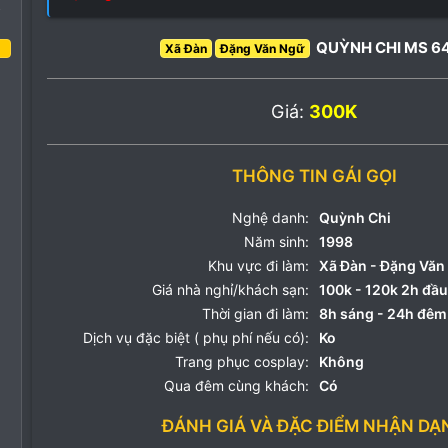
o
QUỲNH CHI MS 6
Xã Đàn
Đặng Văn Ngữ
ng bảy 2022
3
Giá:
300K
3
3
THÔNG TIN GÁI GỌI
Nghệ danh:
Quỳnh Chi
Năm sinh:
1998
Khu vực đi làm:
Xã Đàn - Đặng Văn
Giá nhà nghỉ/khách sạn:
100k - 120k 2h đầu
Thời gian đi làm:
8h sáng - 24h đêm
Dịch vụ đặc biệt ( phụ phí nếu có):
Ko
Trang phục cosplay:
Không
Qua đêm cùng khách:
Có
ĐÁNH GIÁ VÀ ĐẶC ĐIỂM NHẬN DẠ