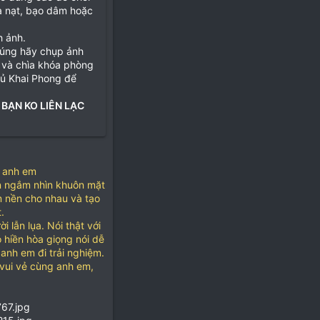
ọa nạt, bạo dâm hoặc
h ảnh.
đúng hãy chụp ảnh
 và chìa khóa phòng
hủ Khai Phong để
 BẠN KO LIÊN LẠC
ụ anh em
ốn ngắm nhìn khuôn mặt
m nền cho nhau và tạo
.
 lẫn lụa. Nói thật với
 hiền hòa giọng nói dễ
anh em đi trải nghiệm.
vui vẻ cùng anh em,