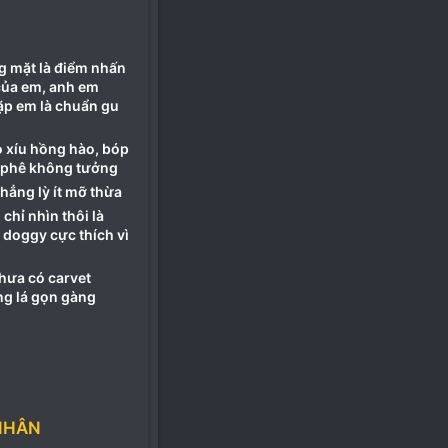
g mặt là điểm nhấn
của em, anh em
gặp em là chuẩn gu
ỏ xíu hồng hào, bóp
i phê không tưởng
hẳng lỳ ít mỡ thừa
chỉ nhìn thôi là
 doggy cực thích vì
chưa có carvet
ng lá gọn gàng
NHÂN